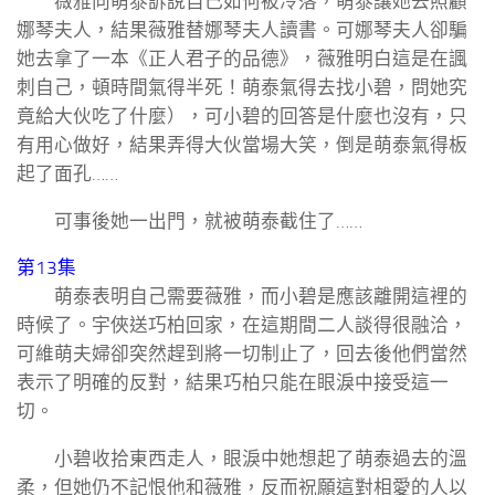
薇雅向萌泰訴說自己如何被冷落，萌泰讓她去照顧
娜琴夫人，結果薇雅替娜琴夫人讀書。可娜琴夫人卻騙
她去拿了一本《正人君子的品德》，薇雅明白這是在諷
刺自己，頓時間氣得半死！萌泰氣得去找小碧，問她究
竟給大伙吃了什麼），可小碧的回答是什麼也沒有，只
有用心做好，結果弄得大伙當場大笑，倒是萌泰氣得板
起了面孔……
可事後她一出門，就被萌泰截住了……
第13集
萌泰表明自己需要薇雅，而小碧是應該離開這裡的
時候了。宇俠送巧柏回家，在這期間二人談得很融洽，
可維萌夫婦卻突然趕到將一切制止了，回去後他們當然
表示了明確的反對，結果巧柏只能在眼淚中接受這一
切。
小碧收拾東西走人，眼淚中她想起了萌泰過去的溫
柔，但她仍不記恨他和薇雅，反而祝願這對相愛的人以