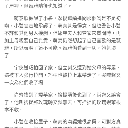
了屋裡，但薇雅隨後也知道了。
萌泰照顧醒了小碧，然後繼續追問那個吻是不是初
吻，小碧害羞地承認了。萌泰甚是得意，但也警告小碧
不許和其他男人接觸。但娜琴夫人和管家來質問時，再
加上母親要自己負責，萌泰仍然想起了自己喜歡的是薇
雅，所以表明了這不可能。薇雅偷看到一切，她氣壞
了……
宇俠送巧柏回了家，但立刻又遭到她父母的辱罵，
還被下人強行拉開，巧柏也被拉上車帶走了，哭喊聲又
一次為他們收了場。
尚齊找到了嫚華家，捨提隨後也到了，尚齊又誤會
了。他叫捨提將玫瑰轉交就離去，可捨提的玫瑰嫚華根
本不收。
小碧在收拾屋子，萌泰的吻讓她很高興，可對方真