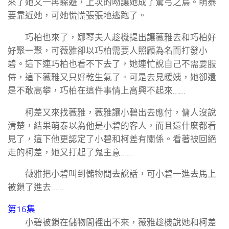
來了她又一再躲避，上次的吻讓她成了驚弓之鳥。萌泰
要靠近她，可她慌慌張張地逃跑了。
巧柏也來了，娜琴夫人趁機提出讓薇雅去和巧柏好
好聚一聚，可薇雅卻以巧柏需要人照顧為名而打發小
碧。這下連巧柏也看不下去了，她連忙說自己不需要服
侍，這下薇雅又只好乾生氣了。可是去見暖姨，她卻還
是不敢高攀，巧柏在這件事情上高興不起來……
柯差又來找薇雅，薇雅讓小碧出去應付，傭人沒說
清楚，結果萌泰以為他是小碧的客人，而且還什麼都看
見了，這下他更認定了小碧和柯差有關係。看著被回絕
走的柯差，她又打起了鬼主意……
薇雅把小碧叫到儲物間去說話，可小碧一進去馬上
被鎖了進去……
第16集
小碧被鎖在儲物間裡出不來，薇雅趁機說她和柯差