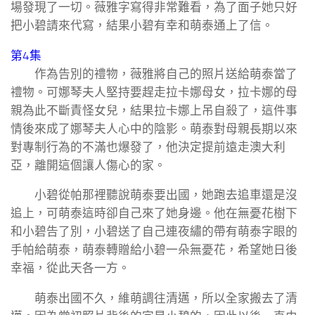
場發現了一切。薇雅字寫得非常難看，為了面子她只好
把小碧請來代寫，結果小碧有幸和萌泰通上了信。
第4集
作為告別的禮物，薇雅將自己的照片送給萌泰當了
禮物。可娜琴夫人堅持要趕走拉卡娜母女，拉卡娜的母
親為此不斷責怪女兒，結果拉卡娜上吊自殺了，這件事
情後來成了娜琴夫人心中的陰影。萌泰對母親長期以來
對專制行為的不滿也爆發了，他決定提前遠走澳大利
亞，離開這個讓人傷心的家。
小碧從帕那裡聽說萌泰要出國，她跑去追車還是沒
追上，可萌泰這時卻自己來了她身邊。他在無憂花樹下
和小碧告了別，小碧送了自己連夜繡的帶有萌泰字眼的
手帕給萌泰，萌泰轉贈給小碧一朵無憂花，希望她日後
幸福，從此天各一方。
萌泰出國不久，維萌調往清邁，所以全家搬去了清