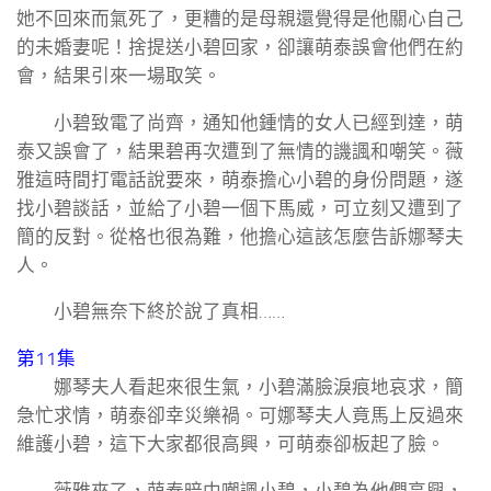
她不回來而氣死了，更糟的是母親還覺得是他關心自己
的未婚妻呢！捨提送小碧回家，卻讓萌泰誤會他們在約
會，結果引來一場取笑。
小碧致電了尚齊，通知他鍾情的女人已經到達，萌
泰又誤會了，結果碧再次遭到了無情的譏諷和嘲笑。薇
雅這時間打電話說要來，萌泰擔心小碧的身份問題，遂
找小碧談話，並給了小碧一個下馬威，可立刻又遭到了
簡的反對。從格也很為難，他擔心這該怎麼告訴娜琴夫
人。
小碧無奈下終於說了真相……
第11集
娜琴夫人看起來很生氣，小碧滿臉淚痕地哀求，簡
急忙求情，萌泰卻幸災樂禍。可娜琴夫人竟馬上反過來
維護小碧，這下大家都很高興，可萌泰卻板起了臉。
薇雅來了，萌泰暗中嘲諷小碧，小碧為他們高興，