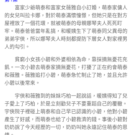
富家少爺萌泰和富家女薇雅自小訂婚，萌泰家傭人
的女兒叫拉卡娜，對於萌泰滿懷憧憬，但她只是在對方
屋裡放了一個花環，就被萌泰的母親娜琴夫人死死盯
牢。萌泰爸爸當年亂搞，和暖姨生下了萌泰同父異母的
弟弟宇俠，所以娜琴夫人時刻都提防下層女人對家裡男
人的勾引。
貧窮小女孩小碧和外婆相依為命，靠採摘無憂花充
飢。一次小碧去萌泰家摘無憂花，打擾了正在約會萌泰
和薇雅。薇雅追打小碧，萌泰急忙制止了她，並且允許
小碧以後常來。
宇俠和薇雅到的妹妹巧柏一起說話，暖姨得知了兒
子愛上了巧柏，於是立刻勸兒子不要重蹈自己的覆轍。
宇俠院子裡碰上萌泰和自己早已認識的小碧，他對小碧
產生了好感，而萌泰也給了小碧救濟的錢。事後小碧對
奶奶說了今天經歷的一切，奶奶叫她永遠記住萌泰的恩
情。