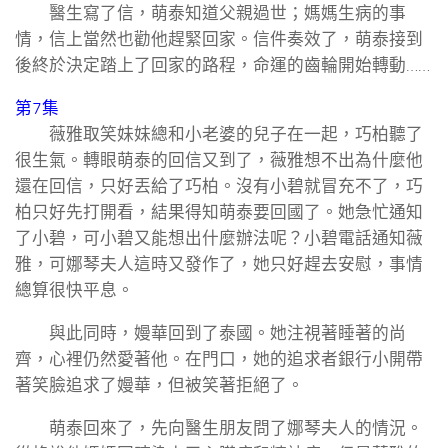
醫生寫了信，萌泰知道父親過世；媽媽生病的事
情，信上當然也勸他趕緊回家。信件奏效了，萌泰接到
後終於決定踏上了回家的路程，命運的齒輪開始轉動……
第7集
薇雅取笑妹妹總和小老婆的兒子在一起，巧柏聽了
很生氣。轉眼萌泰的回信又到了，薇雅想不出為什麼他
還在回信，只好丟給了巧柏。沒有小碧就冒充不了，巧
柏只好先打開看，結果得知萌泰要回國了。她急忙通知
了小碧，可小碧又能想出什麼辦法呢？小碧電話通知薇
雅，可娜琴夫人這時又發作了，她只好趕去安慰，事情
總算很快平息。
與此同時，嫚華回到了泰國。她注視著睡著的尚
齊，心裡仍然愛著他。在門口，她的追求者銀行小開帶
著笑臉追求了嫚華，但被笑著拒絕了。
萌泰回來了，先向醫生朋友問了娜琴夫人的情況。