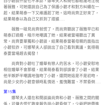
白小碧說什麼也不承認，娜琴夫人和簡也都輕蔑地注視
著薇雅，可她還說自己為了保護小碧才和對方糾纏在一
起，結果萌泰一下又維護起了她。這時尚齊正好來了，
結果萌泰以為自己又抓到了證據……
薇雅一碰見尚齊就慌了，而尚齊聽說了薇雅早已和
萌泰訂過婚，暗示地嘲諷了她，結果被當場聽出了異
常。尚齊要單獨和小碧談，結果萌泰當著母親的面指出
小碧狡詐，可娜琴夫人卻說出了自己看到異議，氣得萌
泰要當場趕去揭發！
尚齊對小碧吐了嫚華有戀人的苦水，可小碧安慰地
相信嫚華不會那樣，結果萌泰看到卻誤會了小碧。結果
他半嫉妒半嘲諷地強吻了小碧，還問她這是不是初吻，
尚是少女的小碧意頓時亂情迷、羞愧難當、不禁昏倒……
第15集
娜琴夫人還在和簡談論尚齊和小碧、薇雅之間的關
係，可傭去慌忙跑來報告說小碧昏倒了，少爺把她帶進