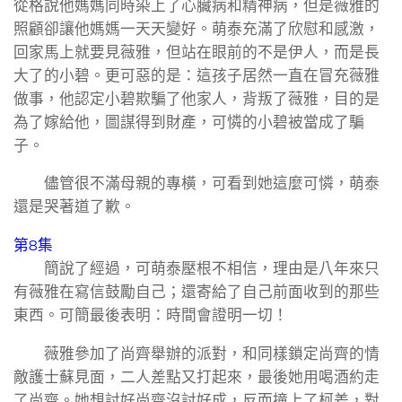
從格說他媽媽同時染上了心臟病和精神病，但是薇雅的
照顧卻讓他媽媽一天天變好。萌泰充滿了欣慰和感激，
回家馬上就要見薇雅，但站在眼前的不是伊人，而是長
大了的小碧。更可惡的是：這孩子居然一直在冒充薇雅
做事，他認定小碧欺騙了他家人，背叛了薇雅，目的是
為了嫁給他，圖謀得到財產，可憐的小碧被當成了騙
子。
儘管很不滿母親的專橫，可看到她這麼可憐，萌泰
還是哭著道了歉。
第8集
簡說了經過，可萌泰壓根不相信，理由是八年來只
有薇雅在寫信鼓勵自己；還寄給了自己前面收到的那些
東西。可簡最後表明：時間會證明一切！
薇雅參加了尚齊舉辦的派對，和同樣鎖定尚齊的情
敵護士蘇見面，二人差點又打起來，最後她用喝酒約走
了尚齊。她想討好尚齊沒討好成，反而撞上了柯差，對