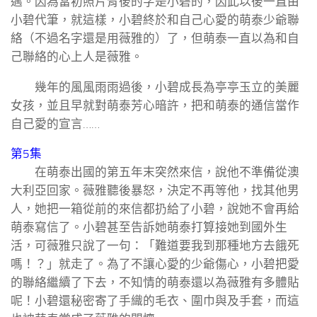
邁。因為當初照片背後的字是小碧的，因此以後一直由
小碧代筆，就這樣，小碧終於和自己心愛的萌泰少爺聯
絡（不過名字還是用薇雅的）了，但萌泰一直以為和自
己聯絡的心上人是薇雅。
幾年的風風雨雨過後，小碧成長為亭亭玉立的美麗
女孩，並且早就對萌泰芳心暗許，把和萌泰的通信當作
自己愛的宣言……
第5集
在萌泰出國的第五年末突然來信，說他不準備從澳
大利亞回家。薇雅聽後暴怒，決定不再等他，找其他男
人，她把一箱從前的來信都扔給了小碧，說她不會再給
萌泰寫信了。小碧甚至告訴她萌泰打算接她到國外生
活，可薇雅只說了一句：「難道要我到那種地方去餓死
嗎！？」就走了。為了不讓心愛的少爺傷心，小碧把愛
的聯絡繼續了下去，不知情的萌泰還以為薇雅有多體貼
呢！小碧還秘密寄了手織的毛衣、圍巾與及手套，而這