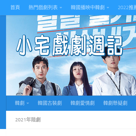
首頁
熱門戲劇列表
韓國播映中韓劇
2022
Skip to content
2
韓劇
韓國古裝劇
韓劇愛情劇
韓劇懸疑劇
2021年陸劇