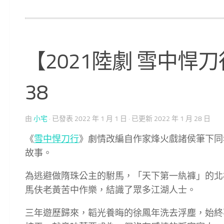
【2021陸劇 雪中悍刀
38
由
小宅
· 已發表
2022 年 1 月 1 日
· 已更新
2022 年 1 月 28 日
《
雪中悍刀行
》劇情改編自作家烽火戲諸侯筆下同
故事。
為逃避做隋珠公主的駙馬，「天下第一紈褲」的北
馬伕老黃苦中作樂，結識了眾多江湖人士。
三年遊歷歸來，韜光養晦的徐鳳年洗去浮塵，始終