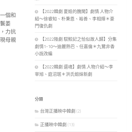
【2022韓劇 夏娃的醜聞】劇情.人物介
一個和
紹～徐睿知、朴秉恩、裕善、李相燁＊豪
鬟姜
門復仇劇
，力抗
【2022陸劇 馭鮫記之恰似故人歸】分集
現母親
劇情1-10～迪麗熱巴、任嘉倫＊九鷺非香
小說改編
【2022韓劇 還魂】劇情.人物介紹～李
宰旭、庭沼珉＊洪氏姐妹新劇
分類
台灣正播映中韓劇
(2)
正播映中韓劇
(13)