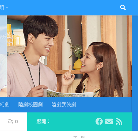
類
陸劇分集劇情
幻劇
陸劇校園劇
陸劇武俠劇
0
跟隨：