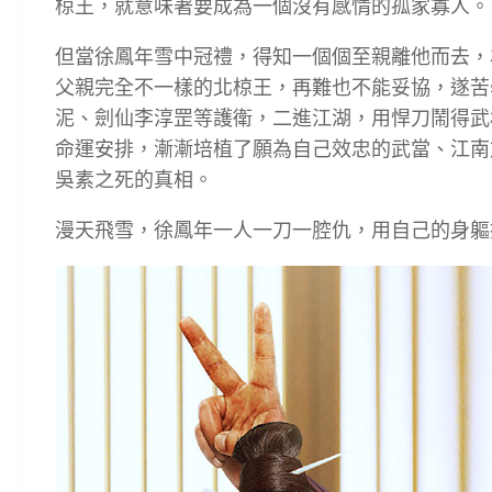
椋王，就意味著要成為一個沒有感情的孤家寡人。
但當徐鳳年雪中冠禮，得知一個個至親離他而去，
父親完全不一樣的北椋王，再難也不能妥協，遂苦
泥、劍仙李淳罡等護衛，二進江湖，用悍刀鬧得武
命運安排，漸漸培植了願為自己效忠的武當、江南
吳素之死的真相。
漫天飛雪，徐鳳年一人一刀一腔仇，用自己的身軀