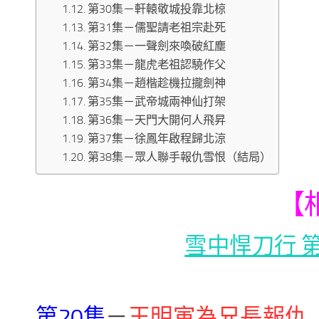
第30集－軒轅敬城投靠北椋
第31集－儒聖請老祖宗赴死
第32集－一聲劍來喚破紅塵
第33集－龍虎老祖認驍作父
第34集－趙楷趁機拉攏劍神
第35集－武帝城兩神仙打架
第36集－天門大開何人飛昇
第37集－徐鳳年啟程歸北涼
第38集－眾人聯手報仇雪恨（結局）
【
雪中悍刀行 第
第20集
－
王明寅為兄長報仇