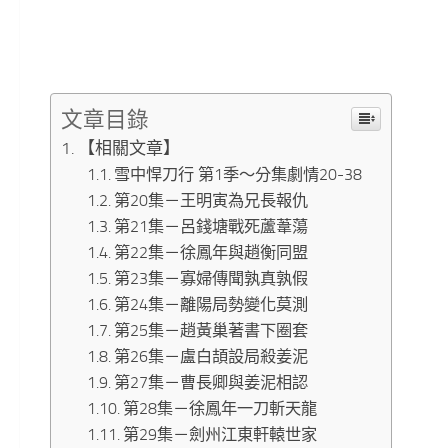
文章目錄
【相關文章】
雪中悍刀行 第1季～分集劇情20-38
第20集－王明寅為兄長報仇
第21集－呂錢塘戰死蘆葦蕩
第22集－徐鳳年與趙衡同盟
第23集－寡婦傳聞孰真孰假
第24集－離陽局勢變化莫測
第25集－趙黃巢著書下圈套
第26集－盧白頡設局殺姜泥
第27集－曹長卿與姜泥相認
第28集－徐鳳年一刀斬天龍
第29集－劍州江東軒轅世家