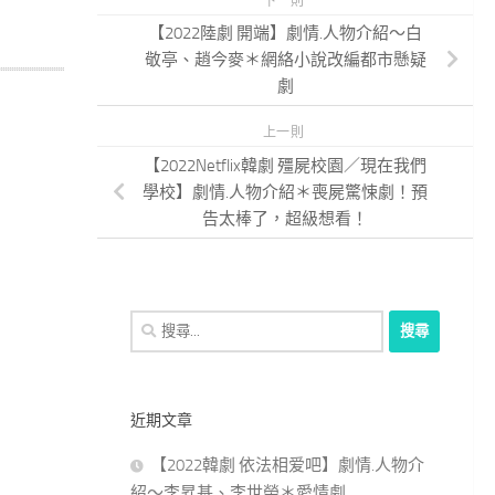
下一則
【2022陸劇 開端】劇情.人物介紹～白
敬亭、趙今麥＊網絡小說改編都市懸疑
劇
上一則
【2022Netflix韓劇 殭屍校園／現在我們
學校】劇情.人物介紹＊喪屍驚悚劇！預
告太棒了，超級想看！
搜
尋
關
鍵
近期文章
字:
【2022韓劇 依法相爱吧】劇情.人物介
紹～李昇基、李世榮＊愛情劇