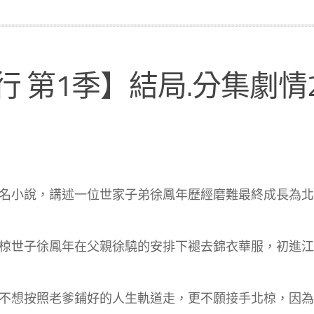
行 第1季】結局.分集劇情2
名小說，講述一位世家子弟徐鳳年歷經磨難最終成長為北
椋世子徐鳳年在父親徐驍的安排下褪去錦衣華服，初進江
不想按照老爹鋪好的人生軌道走，更不願接手北椋，因為