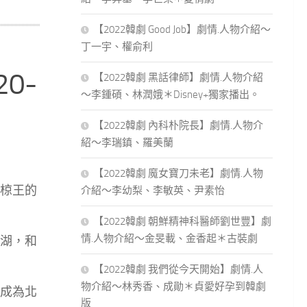
【2022韓劇 Good Job】劇情.人物介紹～
丁一宇、權俞利
0-
【2022韓劇 黑話律師】劇情.人物介紹
～李鍾碩、林潤娥＊Disney+獨家播出。
【2022韓劇 內科朴院長】劇情.人物介
紹～李瑞鎮、羅美蘭
【2022韓劇 魔女寶刀未老】劇情.人物
椋王的
介紹～李幼梨、李敏英、尹素怡
【2022韓劇 朝鮮精神科醫師劉世豐】劇
情.人物介紹～金旻載、金香起＊古裝劇
湖，和
【2022韓劇 我們從今天開始】劇情.人
物介紹～林秀香、成勛＊貞愛好孕到韓劇
成為北
版