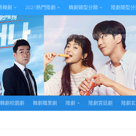
推薦韓劇
2021熱門陸劇
韓劇類型分類
陸劇類型分
022韓劇,2022陸劇,最新韓劇介紹,最新陸劇介紹,韓劇分集劇情,
韓劇校園劇
韓劇職業劇
陸劇
陸劇宮廷劇
陸劇玄