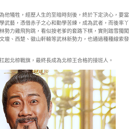
為他犧牲，經歷人生的至暗時刻後，終於下定決心，要當
學武藝，憑借赤子之心和勤學苦練，成為武者，而後率丫
林勢力雞飛狗跳，看似按老爹的套路下棋，實則踏雪獨闖
文壇、西楚、徽山軒轅等武林新勢力，也通過種種線索發
扛起北椋戰旗，最終長成為北椋王合格的接班人。