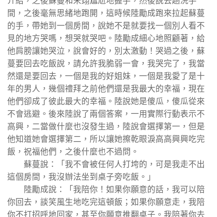
介紹，之後蘇蔓和宋翊尷尬地握手，然後說去趟洗手
間，之後毫無思緒地跑開，這時候陸勵成跑來拉起蘇蔓
的手，帶她到一個房間，說她不是就要找一個別人看不
見的地方哭嗎，想哭就哭吧。陸勵成細心地照顧著，給
他肩膀讓她哭泣，說會好的，別太激動！哭過之後，蘇
蔓要回去吃飯說，請允許我脆弱一會，我哭完了，我當
然還是要回去，一個是我的好姐妹，一個是我愛了是十
年的男人，幾個禮拜之前他們還是我最大的幸福，現在
他們卻成了彼此最大的幸福。陸說她是傻瓜，傻瓜從來
不會逃避。後來陸說了兩個答案，一用實際行動表示不
高興，二當做什麼也沒發生過，陸說會選擇第一，但是
他知道她會選擇第二，所以讓她擦乾眼淚高高興興吃完
飯，祝福他們，之後什麼也不過問。
蘇蔓說：「我不會被任何人打垮的，可是我走不出
這個房間，我沒辦法坐到桌子旁吃飯。」
陸勵成說：「我陪你！如果你願意的話，我可以陪
你回去，談笑風生地吃完這頓飯；如果你願意走，我陪
你不打招呼地回家，甚至你願意推翻桌子。我陪著你去