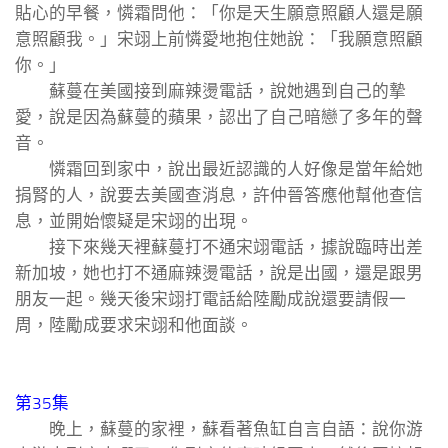
貼心的早餐，憐霜問他：「你是天生願意照顧人還是願
意照顧我。」宋翊上前憐愛地抱住她說：「我願意照顧
你。」
蘇蔓在美國接到麻辣燙電話，說她遇到自己的摯
愛，說是因為蘇蔓的蘋果，認出了自己暗戀了多年的聲
音。
憐霜回到家中，說出最近認識的人好像是當年給她
捐腎的人，說要去美國查消息，許仲晉答應他幫他查信
息，並開始懷疑是宋翊的出現。
接下來幾天裡蘇蔓打不通宋翊電話，據說臨時出差
新加坡，她也打不通麻辣燙電話，說是出國，還是跟男
朋友一起。幾天後宋翊打電話給陸勵成說還要請假一
周，陸勵成要求宋翊和他面談。
第35集
晚上，蘇蔓的家裡，蘇看著魚缸自言自語：說你游