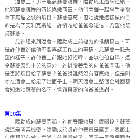
酒會上，男子邀請蘇蔓跳舞，陸勵成走過來拒絕。
他和蘇蔓跳舞的時候與她商量，他們兩個一起聯手爭取
拿下無煙之城的項目，蘇蔓答應，但她說她這樣做的目
的是為了艾利克斯組。許憐霜給爸爸發短信，希望他幫
幫蘇蔓。
見許總來到酒會，陸勵成上前極力的推銷麥古，可
是許仲晉卻讓他不要再談工作上的事情。見蘇蔓一臉失
望的樣子，許仲晉上前跟她打招呼，並以伯伯自稱，這
令蘇蔓感到十分的意外。許憐霜著急的向爸爸問起，他
是否將項目給了蘇蔓？爸爸說雖然沒有答應她，但是剛
才在酒會上給足了她面子上，明天酒會上整個金融圈都
會知道她蘇蔓的名字，憐霜興奮的向爸爸道謝。
第28集
陸勵成向蘇蔓問起，許仲晉跟她是什麼關係？蘇蔓
說這是商業機密。陸勵成誇獎許仲晉真是厲害，表面上
什麼都沒有做，實際上什麼都做了，明天一早整個圈內