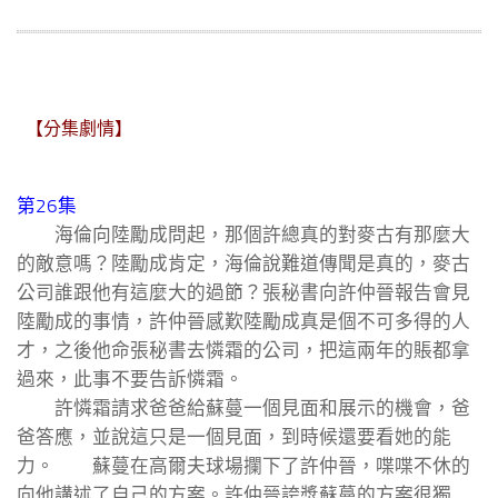
【分集劇情】
第26集
海倫向陸勵成問起，那個許總真的對麥古有那麼大
的敵意嗎？陸勵成肯定，海倫說難道傳聞是真的，麥古
公司誰跟他有這麼大的過節？張秘書向許仲晉報告會見
陸勵成的事情，許仲晉感歎陸勵成真是個不可多得的人
才，之後他命張秘書去憐霜的公司，把這兩年的賬都拿
過來，此事不要告訴憐霜。
許憐霜請求爸爸給蘇蔓一個見面和展示的機會，爸
爸答應，並說這只是一個見面，到時候還要看她的能
力。 蘇蔓在高爾夫球場攔下了許仲晉，喋喋不休的
向他講述了自己的方案。許仲晉誇獎蘇蔓的方案很獨