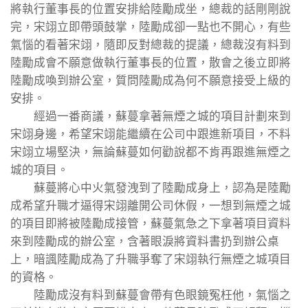
將執行董事長的位置安排給陸勵成坐，總裁的話剛剛說
完，宋翊立即帶頭鼓掌，陸勵成卻一點也不開心，有些
氣惱的看著宋翊，隨即反對總裁的提議，總裁沒有料到
陸勵成會不願意做執行董事長的位置，散會之後立即將
陸勵成喚到辦公室，質問陸勵成為何不願意接受上級的
安排。
經過一番商議，蘇蔓拿著無煙之城的項目計劃來到
宋翊身邊，希望宋翊能繼續在公司中跟進新項目，不料
宋翊立場堅決，無論蘇蔓如何勸說都不肯再跟進無煙之
城的項目。
蘇蔓將心中火氣發洩到了陸勵成身上，認為是陸勵
成希望升職才逼得宋翊離開公司休假，一想到無煙之城
的項目即將被陸勵成接管，蘇蔓氣急之下拿著項目資料
來到陸勵成的辦公室，含著眼淚將資料書扔到辦公桌
上，暗諷陸勵成為了升職爭奪了宋翊執行無煙之城項目
的資格。
陸勵成沒有料到蘇蔓會帶有色眼鏡冤枉他，氣惱之