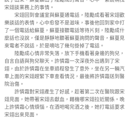
宋翊談業務上的事情。
宋翊回到會議室與蘇蔓通電話，陸勵成看著宋翊歡
樂談話的表情，心中愈發不是滋味，事後他回到家中打
了一個電話給蘇蔓，蘇蔓接聽電話等待片刻，陸勵成什
麼話也沒說，僅是靜靜地聽著蘇蔓詢問的聲音，蘇蔓見
來電者不說話，於是嘀咕了幾句掛掉了電話。
陸勵成心情非常失落，放下手機看著身邊的狗兒，
自言自語與狗兒聊天。許憐霜一次深夜外出遇到了宋
翊，由於許憐霜在坐車過程發生了意外，坐在另一輛汽
車上面的宋翊趕緊下車查看情況，最後將許憐霜送到醫
院治傷。
許憐霜對宋翊產生了好感，趁著第二次在醫院跟宋
翊見面，她帶著宋翊去獻血，藉機哪宋翊拉近關係。晚
上許憐霜心情煩惱，在酒吧喝完酒之後，她打電話要求
宋翊出來見面。