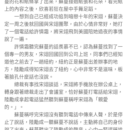
蔓的花和紙條拿了出來，蘇蔓接過紙張和花朵，看完紙
上的內容之後，欣喜若狂在屋中手舞足蹈。
一想到自己已經成功追到暗戀十年的宋翊，蘇蔓決
定一周之後就回國與宋翊團聚，由於心情非常好，她打
了一個電話給許憐霜，將宋翊飛到美國陪她過夜的事情
說了一遍。
許憐霜聽完蘇蔓的話羨慕不已，認為蘇蔓找到了一
個專一的男友，宋翊回國回到公司上班，同事們已經知
道他之前去了一趟紐約，紐約正是蘇蔓出差辦事的地
方，陸勵成得知宋翊去了紐約，心中非常不是滋味，板
著臉孔什麼話也沒說。
總裁有事找宋翊談話，宋翊將手機放在辦公桌上，
轉身跟著總裁走出了會議室，恰好蘇蔓打電話給宋翊，
陸勵成拿起電話猛然聽到蘇蔓稱呼宋翊為「親愛
的。」。
蘇蔓稱呼完宋翊沒有聽到電話中傳來人聲，於是停
止了說話，陸勵成一聽蘇蔓不說話，主動將自己的身份
說了出來，蘇蔓聽出了陸勵成的聲音，心中一緊謊稱找