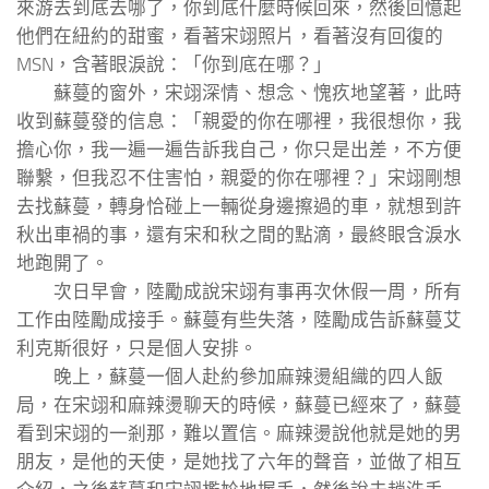
來游去到底去哪了，你到底什麼時候回來，然後回憶起
他們在紐約的甜蜜，看著宋翊照片，看著沒有回復的
MSN，含著眼淚說：「你到底在哪？」
蘇蔓的窗外，宋翊深情、想念、愧疚地望著，此時
收到蘇蔓發的信息：「親愛的你在哪裡，我很想你，我
擔心你，我一遍一遍告訴我自己，你只是出差，不方便
聯繫，但我忍不住害怕，親愛的你在哪裡？」宋翊剛想
去找蘇蔓，轉身恰碰上一輛從身邊擦過的車，就想到許
秋出車禍的事，還有宋和秋之間的點滴，最終眼含淚水
地跑開了。
次日早會，陸勵成說宋翊有事再次休假一周，所有
工作由陸勵成接手。蘇蔓有些失落，陸勵成告訴蘇蔓艾
利克斯很好，只是個人安排。
晚上，蘇蔓一個人赴約參加麻辣燙組織的四人飯
局，在宋翊和麻辣燙聊天的時候，蘇蔓已經來了，蘇蔓
看到宋翊的一剎那，難以置信。麻辣燙說他就是她的男
朋友，是他的天使，是她找了六年的聲音，並做了相互