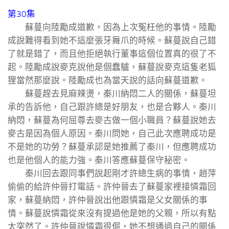
第30集
蘇蔓向陸勵成道歉，因為上次冤枉他的事情。陸勵
成說難得看到她不這麼張牙舞爪的時候。蘇蔓說自己錯
了就是錯了，而且他拒絕執行董事這個位置真的很了不
起。陸勵成說麥克說他是個蠢驢，蘇蔓說麥克這隻老狐
狸當然那麼說。陸勵成也為當天說的話向蘇蔓道歉。
蘇蔓趕去見麻辣燙，秦川納悶二人的關係，蘇蔓坦
承的告訴他，自己跟許總是好朋友，也是合夥人。秦川
納悶，蘇蔓為何屈尊去麥古做一個小職員？蘇蔓說她去
麥古是因為個人原因。秦川問她，自己此次應聘成功是
不是她的功勞？蘇蔓承認是她推薦了秦川，但應聘成功
也是他個人的能力強。秦川答應蘇蔓保守秘密。
秦川回去跟同事們說起剛才許總生病的事情，趙萍
偷偷的給許仲晉打電話。許仲晉去了蘇蔓家裡接憐霜回
家，蘇蔓納悶，許仲晉說出他跟憐霜是父女關係的事
情。蘇蔓說憐霜從來沒有提過他是她的父親，所以有點
太突然了。許仲晉說憐霜很倔，她不想通過自己的關係