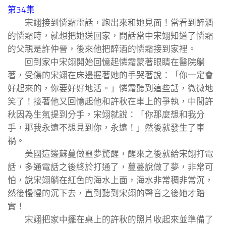
第34集
宋翊接到憐霜電話，跑出來和她見面！當看到醉酒
的憐霜時，就想把她送回家，問話當中宋翊知道了憐霜
的父親是許仲晉，後來他把醉酒的憐霜接到家裡。
回到家中宋翊開始回憶起憐霜蒙著眼睛在醫院躺
著，受傷的宋翊在床邊握著她的手哭著說：「你一定會
好起來的，你要好好地活。」憐霜聽到這些話，微微地
笑了！接著他又回憶起他和許秋在車上的爭執，中間許
秋因為生氣提到分手，宋翊就說：「你那麼想和我分
手，那我永遠不想見到你，永遠！」然後就發生了車
禍。
美國這邊蘇蔓做噩夢驚醒，醒來之後就給宋翊打電
話，多通電話之後終於打通了，蔓蔓說做了夢，非常可
怕，說宋翊躺在紅色的海水上面，海水非常稠非常沉，
然後慢慢的沉下去，直到聽到宋翊的聲音之後她才踏
實！
宋翊把家中擺在桌上的許秋的照片收起來並準備了