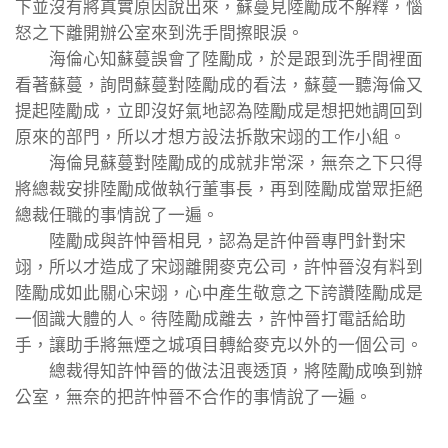
下並沒有將真實原因說出來，蘇蔓見陸勵成不解釋，惱
怒之下離開辦公室來到洗手間擦眼淚。
海倫心知蘇蔓誤會了陸勵成，於是跟到洗手間裡面
看著蘇蔓，詢問蘇蔓對陸勵成的看法，蘇蔓一聽海倫又
提起陸勵成，立即沒好氣地認為陸勵成是想把她調回到
原來的部門，所以才想方設法拆散宋翊的工作小組。
海倫見蘇蔓對陸勵成的成就非常深，無奈之下只得
將總裁安排陸勵成做執行董事長，再到陸勵成當眾拒絕
總裁任職的事情說了一遍。
陸勵成與許忡晉相見，認為是許仲晉專門針對宋
翊，所以才造成了宋翊離開麥克公司，許忡晉沒有料到
陸勵成如此關心宋翊，心中產生敬意之下誇讚陸勵成是
一個識大體的人。待陸勵成離去，許忡晉打電話給助
手，讓助手將無煙之城項目轉給麥克以外的一個公司。
總裁得知許忡晉的做法沮喪透頂，將陸勵成喚到辦
公室，無奈的把許忡晉不合作的事情說了一遍。