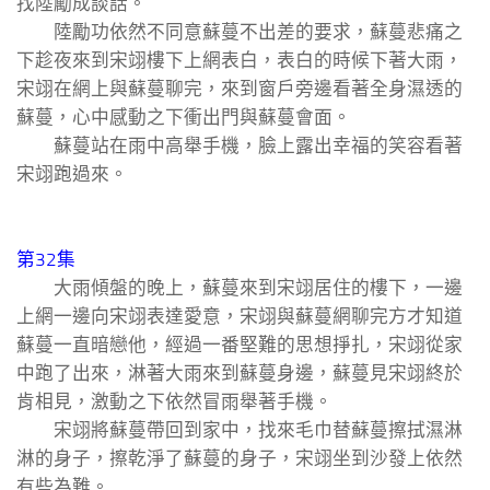
找陸勵成談話。
陸勵功依然不同意蘇蔓不出差的要求，蘇蔓悲痛之
下趁夜來到宋翊樓下上網表白，表白的時候下著大雨，
宋翊在網上與蘇蔓聊完，來到窗戶旁邊看著全身濕透的
蘇蔓，心中感動之下衝出門與蘇蔓會面。
蘇蔓站在雨中高舉手機，臉上露出幸福的笑容看著
宋翊跑過來。
第32集
大雨傾盤的晚上，蘇蔓來到宋翊居住的樓下，一邊
上網一邊向宋翊表達愛意，宋翊與蘇蔓網聊完方才知道
蘇蔓一直暗戀他，經過一番堅難的思想掙扎，宋翊從家
中跑了出來，淋著大雨來到蘇蔓身邊，蘇蔓見宋翊終於
肯相見，激動之下依然冒雨舉著手機。
宋翊將蘇蔓帶回到家中，找來毛巾替蘇蔓擦拭濕淋
淋的身子，擦乾淨了蘇蔓的身子，宋翊坐到沙發上依然
有些為難。