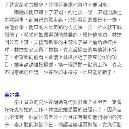
了就會給麥古機會？許仲晉要求他再也不要回來。
陸勵成開車追上了宋翊，約他談一談，宋翊則說他
喜歡開車，而自己喜歡走路，沿途看到的風景不一樣，
在他看來，開車的人比走路的人更快一些，所以就不耽
擱他了，希望他如願得到他想要的，預祝他成功。林達
回公司上班，支援部新來的主管朱子墨上前給她打招
呼。林達給麥克帶了禮物，麥克說過去的事情就不提
了，希望她向前看。會議上林達拒絕了麥克分配的項
目，她申請調離投資部，換一個清閒一點的工作。麥克
不同意她的申請，林達說如果這樣，她只能辭職了。
第27集
秦川著急的向林達問她為何要辭職？並坦言一定會
好好支持她的工作。林達說她想要的已經有了，因為自
己不僅有一個愛她的老公，而且還有屬於他們兩個的孩
子。秦川聽此激動不已，他讓老婆趕緊辭職，實施保胎