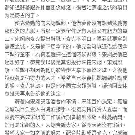
都知道蘇蔓跟許仲晉關係緋淺，衝著她無煙之城的項目
就是麥古的了。
麥克激動的向宋翊說起，他做夢都沒有想到蘇蔓有
那麼強的人脈，所以一定要留住既有人脈又有能力的員
工。宋翊向麥克提出辭職，麥克不明白，眼看就要拿到
無煙之城，又是他下屬拿下的，他完全可以憑借這個拿
下執行董事，為何要選擇在這個時候辭職？宋翊說他已
經想好了。麥克誤以後是其它投行來挖宋翊，宋翊辯
解，並說不想因為他則影響麥古拿下無煙之城，之後他
說蘇蔓是個得力的人才，希望自己走後把她調到陸勵成
的組。麥克答應，但是他不同意宋翊辭職，讓他回去休
息幾天再來告訴他的決定。
蘇蔓向宋翊講起酒會的事情，宋翊宣佈決定：無煙
之城項目負責人由海波接手，後援支持負責人夏雲，而
蘇蔓在完成宋組的工作後近期會轉到陸組。蘇蔓納悶，
她可是宋組的人，宋翊告訴大家，從今天起沒有宋組，
希望大家一如之前的努力，配合陸勵成跟麥克，完成無