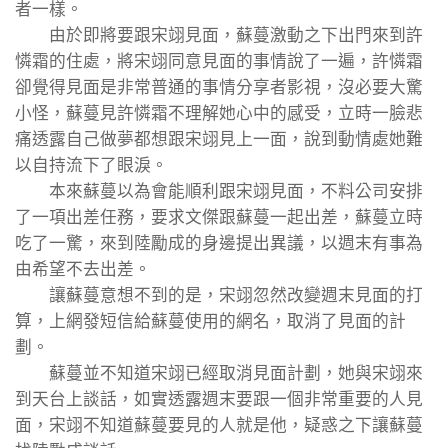
者一樣。
由於即將要跟宋翊見面，蘇蔓激動之下出門來到許
憐霜的住處，將宋翊同意見面的事情說了一遍，許憐霜
卻覺得見面是非常普通的事情分享者影視，沒必要大驚
小怪，蘇蔓見許憐霜不理解她心中的感受，立時一臉悲
痛透露自己做夢都想跟宋翊見上一面，說到動情處她難
以自持流下了眼淚。
本來蘇蔓以為會能順利跟宋翊見面，不料公司安排
了一項出差任務，要求文傑跟蘇蔓一起出差，蘇蔓立時
吃了一驚，來到陸勵成的身邊提出異議，以週末有事為
由希望不去出差。
讓蘇蔓意想不到的是，宋翊忽然改變週末見面的打
算，上網發短信給蘇蔓使用的網名，取消了見面的計
劃。
蘇蔓並不知道宋翊已經取消見面計劃，她與宋翊來
到天台上談話，如實透露週末要跟一個非常重要的人見
面，宋翊不知道蘇蔓要見的人就是他，疑惑之下讓蘇蔓