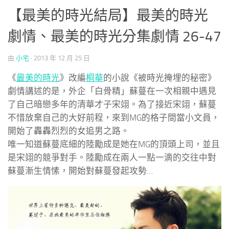
【最美的時光結局】最美的時光
劇情、最美的時光分集劇情 26-47
由
小宅
·
2013 年 12 月 25 日
《
最美的時光
》改編
桐華
的小說《被時光掩埋的秘密》
劇情講述的是，外企「白骨精」蘇蔓在一次相親中遇見
了自己暗戀多年的清華才子宋翊。為了接近宋翊，蘇蔓
不惜放棄自己的大好前程，來到MG的格子間當小文員，
開始了轟轟烈烈的女追男之路。
唯一知道蘇蔓底細的陸勵成是她在MG的頂頭上司，並且
是宋翊的競爭對手。陸勵成在兩人一點一滴的交往中對
蘇蔓漸生情愫，開始對蘇蔓發起攻勢…