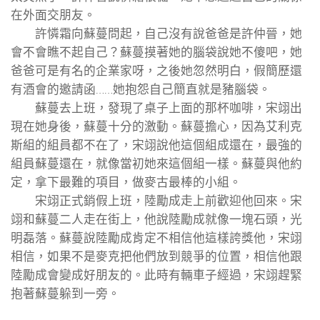
在外面交朋友。
許憐霜向蘇蔓問起，自己沒有說爸爸是許仲晉，她
會不會瞧不起自己？蘇蔓摸著她的腦袋說她不傻吧，她
爸爸可是有名的企業家呀，之後她忽然明白，假簡歷還
有酒會的邀請函……她抱怨自己簡直就是豬腦袋。
蘇蔓去上班，發現了桌子上面的那杯咖啡，宋翊出
現在她身後，蘇蔓十分的激動。蘇蔓擔心，因為艾利克
斯組的組員都不在了，宋翊說他這個組成還在，最強的
組員蘇蔓還在，就像當初她來這個組一樣。蘇蔓與他約
定，拿下最難的項目，做麥古最棒的小組。
宋翊正式銷假上班，陸勵成走上前歡迎他回來。宋
翊和蘇蔓二人走在街上，他說陸勵成就像一塊石頭，光
明磊落。蘇蔓說陸勵成肯定不相信他這樣誇獎他，宋翊
相信，如果不是麥克把他們放到競爭的位置，相信他跟
陸勵成會變成好朋友的。此時有輛車子經過，宋翊趕緊
抱著蘇蔓躲到一旁。