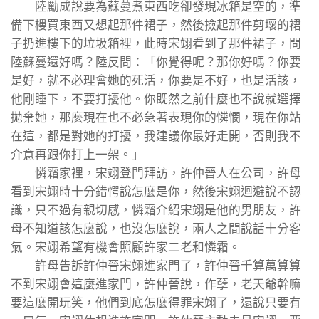
陸勵成說要為蘇蔓煮東西吃卻發現冰箱是空的，準
備下樓買東西又想起那件裙子，然後撿起那件剪壞的裙
子扔進樓下的垃圾箱裡，此時宋翊看到了那件裙子，問
陸蘇蔓還好嗎？陸反問：「你覺得呢？那你好嗎？你要
是好，就不必理會她的死活，你要是不好，也是活該，
他剛睡下，不要打擾他。你既然之前什麼也不說就選擇
拋棄她，那麼現在也不必急著表現你的憐憫，現在你站
在這，都是對她的打擾，我建議你最好走開，否則我不
介意再跟你打上一架。」
憐霜家裡，宋翊登門拜訪，許仲晉人在公司，許母
看到宋翊時十分錯愕說怎麼是你，然後宋翊迴避說不認
識，只不過有親切感，憐霜介紹宋翊是他的男朋友，許
母不知道該怎麼說，也沒怎麼說，兩人之間說話十分客
氣。宋翊希望有機會照顧許家二老和憐霜。
許母告訴許仲晉宋翊進家門了，許仲晉千算萬算算
不到宋翊會這麼進家門，許仲晉說，作孽，老天爺幹嘛
要這麼開玩笑，他們到底怎麼得罪宋翊了，還說只要有