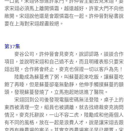
一口氣，宋翊休想進許家門。許仲晉主動去見宋翊，要
求宋翊必須馬上離開憐霜，越遠越好，許家大門不向他
敞開。宋翊說他還是會跟憐霜在一起。許仲晉對秘書說
要在上海對宋翊趕盡殺絕。
第37集
麥谷公司，許仲晉會見麥克，說認認路，談談合作
項目，並說明宋翊和自己過不去，而且明確表態只要宋
翊出現，合作將會終止，麥克也保證一切以客戶為先！
陸勵成為蘇蔓煮了粥，叫蘇蔓起來吃飯，讓蘇蔓吃
飽了再睡，但是蘇蔓卻毫無動靜，他伸手觸摸蘇蔓的額
頭，發現蘇蔓發燒了，立馬抱起她送進了醫院。
宋翊回到公司後發現電腦密碼無法登陸，桌子上的
東西被清理一空，組員也被調離，就去找總裁麥克詢問
情況。麥克托辭說，一山不容二虎，陸勵成和他兩個人
有不同的風格，放在一起是浪費人才，說是讓宋翊去跟
京西有機農場的案子。其實京西農場案子早已擱置，宋