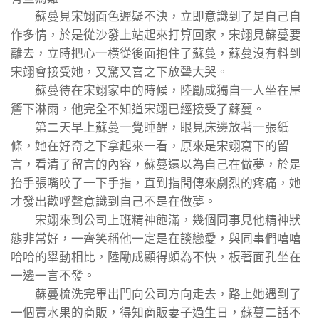
蘇蔓見宋翊面色遲疑不決，立即意識到了是自己自
作多情，於是從沙發上站起來打算回家，宋翊見蘇蔓要
離去，立時把心一橫從後面抱住了蘇蔓，蘇蔓沒有料到
宋翊會接受她，又驚又喜之下放聲大哭。
蘇蔓待在宋翊家中的時候，陸勵成獨自一人坐在屋
簷下淋雨，他完全不知道宋翊已經接受了蘇蔓。
第二天早上蘇蔓一覺睡醒，眼見床邊放著一張紙
條，她在好奇之下拿起來一看，原來是宋翊寫下的留
言，看清了留言的內容，蘇蔓還以為自己在做夢，於是
抬手張嘴咬了一下手指，直到指間傳來劇烈的疼痛，她
才發出歡呼聲意識到自己不是在做夢。
宋翊來到公司上班精神飽滿，幾個同事見他精神狀
態非常好，一齊笑稱他一定是在談戀愛，與同事們嘻嘻
哈哈的舉動相比，陸勵成顯得頗為不快，板著面孔坐在
一邊一言不發。
蘇蔓梳洗完畢出門向公司方向走去，路上她遇到了
一個賣水果的商販，得知商販妻子過生日，蘇蔓二話不