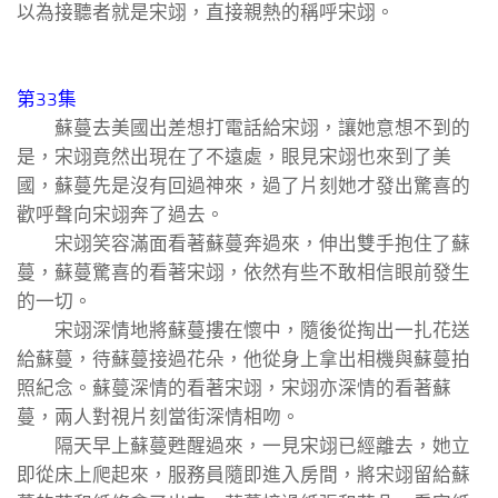
以為接聽者就是宋翊，直接親熱的稱呼宋翊。
第33集
蘇蔓去美國出差想打電話給宋翊，讓她意想不到的
是，宋翊竟然出現在了不遠處，眼見宋翊也來到了美
國，蘇蔓先是沒有回過神來，過了片刻她才發出驚喜的
歡呼聲向宋翊奔了過去。
宋翊笑容滿面看著蘇蔓奔過來，伸出雙手抱住了蘇
蔓，蘇蔓驚喜的看著宋翊，依然有些不敢相信眼前發生
的一切。
宋翊深情地將蘇蔓摟在懷中，隨後從掏出一扎花送
給蘇蔓，待蘇蔓接過花朵，他從身上拿出相機與蘇蔓拍
照紀念。蘇蔓深情的看著宋翊，宋翊亦深情的看著蘇
蔓，兩人對視片刻當街深情相吻。
隔天早上蘇蔓甦醒過來，一見宋翊已經離去，她立
即從床上爬起來，服務員隨即進入房間，將宋翊留給蘇