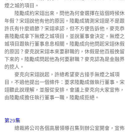
煙之城的項目。
陸勵成約宋翊出來，問他為何會選擇在這個時候休
年假？宋翊說他有他的原因。陸勵成猜測宋翊是不是跟
許氏有什麼過節？宋翊承認，但不方便告訴他。麥克恭
喜陸勵成拿下無煙之城項目，並說董事會決定，無煙之
城項目跟執行董事息息相關。陸勵成向他問起宋翊休假
的原因？麥克說宋翊本來要辭職的，休假是他百般挽留
下來的。陸勵成問起他為何要辭職？麥克認為是金融界
的挖人。
麥克向宋翊說起，許總希望麥古接手無煙之城項
目，不過他提出一個條件：要求陸勵成做執行董事。宋
翊聽此說理解，並服從安排。會議上麥克向大家宣佈，
由陸勵成擔任執行董事一職，陸勵成拒絕。
第29集
總裁將公司各個高層領導召集到辦公室開會，宣佈