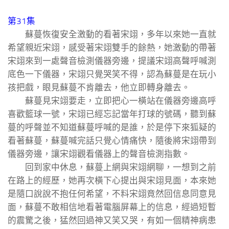
第31集
蘇蔓恢復安全激動的看著宋翊，多年以來她一直就
希望親近宋翊，感受著宋翊雙手的餘熱，她激動的帶著
宋翊來到一處聲音檢測儀器旁邊，提議宋翊高聲呼喊測
底色一下儀器，宋翊只覺哭笑不得，認為蘇蔓是在玩小
孩把戲，眼見蘇蔓不肯離去，他立即轉身離去。
蘇蔓見宋翊要走，立即把心一橫站在儀器旁邊高呼
喜歡籃球一號，宋翊已經忘記當年打球的號碼，聽到蘇
蔓的呼聲並不知道蘇蔓呼喊的是誰，於是停下來狐疑的
看著蘇蔓，蘇蔓喊完話只覺心情痛快，隨後將宋翊帶到
儀器旁邊，讓宋翊觀看儀器上的聲音檢測指數。
回到家中休息，蘇蔓上網與宋翊網聊，一想到之前
在路上的經歷，她再次橫下心提出與宋翊見面，本來她
是隨口說說不抱任何希望，不料宋翊竟然回信息同意見
面，蘇蔓不敢相信地看著電腦屏幕上的信息，經過短暫
的震驚之後，猛然回過神又笑又哭，有如一個精神病患