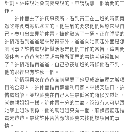
計劃。林達說她會向麥克說的，申請調離一個清閒的工
作。
許仲晉去了許氏事務所，看到員工在上班的時間竟
然吃零食看報紙聊天的，他生氣的要求他們領導來見自
己。秦川出去見許仲晉，被他數落了一通。正在睡覺的
許憐霜看到爸爸過來覺得意外，爸爸向她問起外面是怎
麼回事？許憐霜說輕鬆活潑是他們工作的宗旨，這叫間
隙休息。爸爸向她問起事務所關門的事情考慮得如何
了？許憐霜指責爸爸，自己熬夜加班的時候他看不到，
他的眼裡只有許秋一個。
許憐霜再次在爸爸面前舉薦了蘇蔓成為無煙之城項
目的合夥人，許仲晉指責蘇蔓利用家人來找突破口，許
憐霜辯解，並說蘇蔓在自己人生最低谷的時候安慰她，
就像親姐姐一樣，許仲晉十分的生氣，說沒有人可以跟
她攀上姐妹關係，他的親姐姐只有一個，麻辣燙聽起指
責起爸爸。最終許仲晉答應讓蘇蔓去找他談項目的事
情。