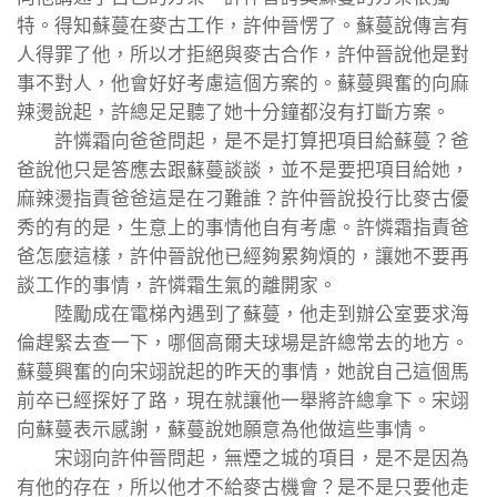
特。得知蘇蔓在麥古工作，許仲晉愣了。蘇蔓說傳言有
人得罪了他，所以才拒絕與麥古合作，許仲晉說他是對
事不對人，他會好好考慮這個方案的。蘇蔓興奮的向麻
辣燙說起，許總足足聽了她十分鐘都沒有打斷方案。
許憐霜向爸爸問起，是不是打算把項目給蘇蔓？爸
爸說他只是答應去跟蘇蔓談談，並不是要把項目給她，
麻辣燙指責爸爸這是在刁難誰？許仲晉說投行比麥古優
秀的有的是，生意上的事情他自有考慮。許憐霜指責爸
爸怎麼這樣，許仲晉說他已經夠累夠煩的，讓她不要再
談工作的事情，許憐霜生氣的離開家。
陸勵成在電梯內遇到了蘇蔓，他走到辦公室要求海
倫趕緊去查一下，哪個高爾夫球場是許總常去的地方。
蘇蔓興奮的向宋翊說起的昨天的事情，她說自己這個馬
前卒已經探好了路，現在就讓他一舉將許總拿下。宋翊
向蘇蔓表示感謝，蘇蔓說她願意為他做這些事情。
宋翊向許仲晉問起，無煙之城的項目，是不是因為
有他的存在，所以他才不給麥古機會？是不是只要他走