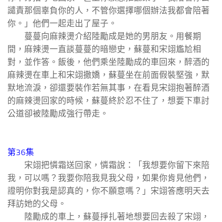
譴責那個辜負你的人，不管你選擇哪個辦法我都會陪著
你。」他們一起走出了屋子。
蔓蔓向麻辣燙介紹陸勵成是她的男朋友。用餐期
間，麻辣燙一直談蔓蔓的暗戀史，蘇蔓和宋翊尷尬相
對，並作答。飯後，他們乘坐陸勵成的車回來，醉酒的
麻辣燙在車上和宋翊撒嬌，蘇蔓坐在前面假裝堅強，默
默地流淚，卻還要裝作若無其事，在看見宋翊抱著醉酒
的麻辣燙回家的時候，蘇蔓終於忍不住了，想要下車討
公道卻被陸勵成強行帶走。
第36集
宋翊把憐霜送回家，憐霜說：「我想要你留下來陪
我，可以嗎？我要你陪我見我父母，如果你肯見他們，
證明你對我是認真的，你不願意嗎？」宋翊答應明天去
拜訪她的父母。
陸勵成的車上，蘇蔓掙扎著地想要回去殺了宋翊，