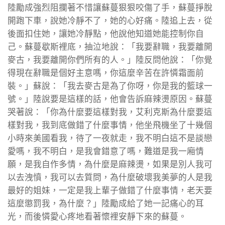
陸勵成強烈阻攔著不惜讓蘇蔓狠狠咬傷了手，蘇蔓掙脫
開跑下車，說她冷靜不了，她的心好痛。陸追上去，從
後面扣住她，讓她冷靜點，他說他知道她能控制你自
己。蘇蔓歇斯裡底，抽泣地說：「我要辭職，我要離開
麥古，我要離開你們所有的人。」陸反問他說：「你覺
得現在辭職是個好主意嗎，你這麼辛苦在許憐霜面前
裝。」蘇說：「我去麥古是為了你呀，你是我的籃球一
號。」陸說要是這樣的話，他會告訴麻辣燙原因。蘇蔓
哭著說：「你為什麼要這樣對我，艾利克斯為什麼要這
樣對我，我到底做錯了什麼事情，他坐飛機坐了十幾個
小時來美國看我，待了一夜就走，我不明白這不是談戀
愛嗎，我不明白，是我會錯意了嗎，難道是我一廂情
願，是我自作多情，為什麼是麻辣燙，如果是別人我可
以去洩憤，我可以去質問，為什麼破壞我美夢的人是我
最好的姐妹，一定是我上輩子做錯了什麼事情，老天要
這麼懲罰我，為什麼？」陸勵成給了她一記痛心的耳
光，而後憐愛心疼地看著懷裡安靜下來的蘇蔓。