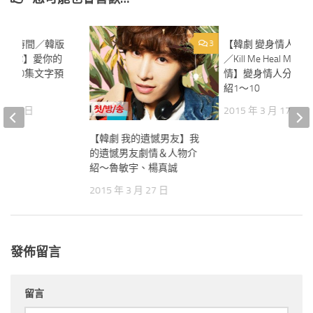
愛你的時間／韓版
0
3
【韓劇 變身情人分
會愛你】愛你的
／Kill Me Heal Me
～第10集文字預
情】變身情人分集劇
紹1～10
 月 26 日
2015 年 3 月 17 日
【韓劇 我的遺憾男友】我
的遺憾男友劇情＆人物介
紹～魯敏宇、楊真誠
2015 年 3 月 27 日
發佈留言
留言