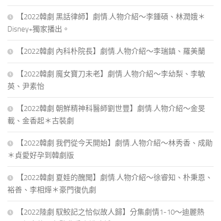
【2022韓劇 黑話律師】劇情.人物介紹～李鍾碩、林潤娥＊
Disney+獨家播出。
【2022韓劇 內科朴院長】劇情.人物介紹～李瑞鎮、羅美蘭
【2022韓劇 魔女寶刀未老】劇情.人物介紹～李幼梨、李敏
英、尹素怡
【2022韓劇 朝鮮精神科醫師劉世豐】劇情.人物介紹～金旻
載、金香起＊古裝劇
【2022韓劇 我們從今天開始】劇情.人物介紹～林秀香、成勛
＊貞愛好孕到韓劇版
【2022韓劇 夏娃的醜聞】劇情.人物介紹～徐睿知、朴秉恩、
裕善、李相燁＊豪門復仇劇
【2022陸劇 馭鮫記之恰似故人歸】分集劇情1-10～迪麗熱