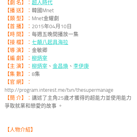
【劇 名】：
超人時代
【播 送】：
韓國Mnet
【類 型】：
Mnet金耀劇
【首 播】：
2015年04月10日
【時 間】：
每週五晚間播放一集
【接 檔】：
七顛八起具海拉
【導 演】：
金敏卿
【編 劇】：
柳炳宰
【主 演】：
柳炳宰
、
金昌煥
、
李伊庚
【集 數】：
8集
【官 網】：
http://program.interest.me/tvn/thesupermanage
【簡 介】：
講述了主角25歲才獲得的超能力並使用能力
爭取就業和戀愛的故事 。
【人物介紹】