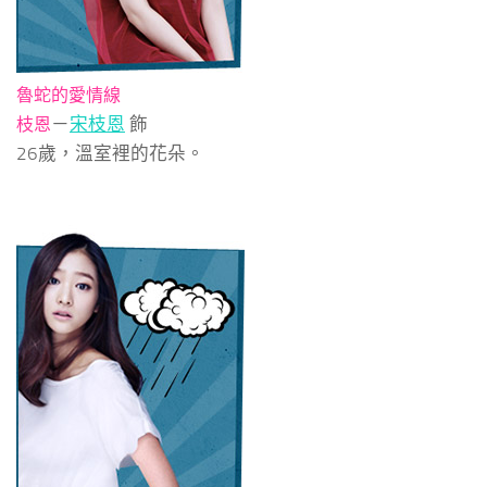
魯蛇的愛情線
－
宋枝恩
飾
枝恩
26歲，溫室裡的花朵。