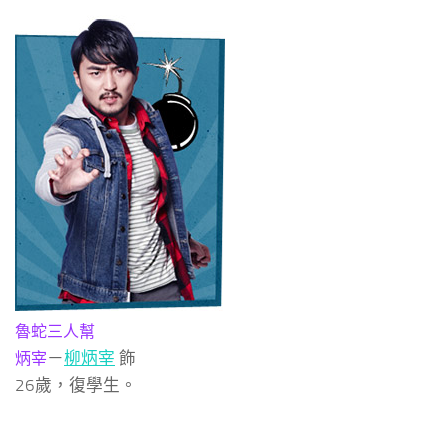
魯蛇三人幫
－
柳炳宰
飾
炳宰
26歲，復學生。