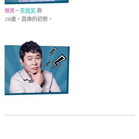
－
李微笑
飾
微笑
28歲，昌煥的初戀。