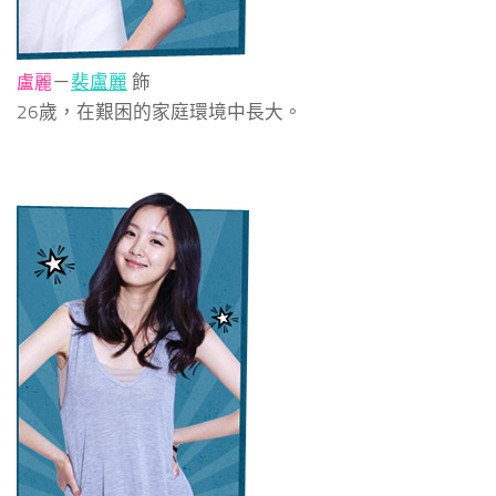
－
裴盧麗
飾
盧麗
26歲，在艱困的家庭環境中長大。