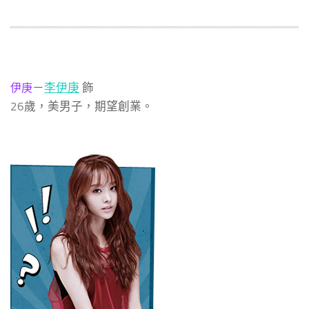
－
李伊庚
飾
伊庚
26歲，美男子，期望創業。