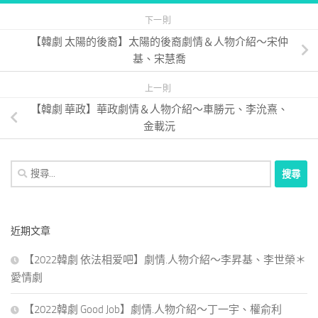
下一則
【韓劇 太陽的後裔】太陽的後裔劇情＆人物介紹～宋仲
基、宋慧喬
上一則
【韓劇 華政】華政劇情＆人物介紹～車勝元、李沇熹、
金載沅
搜
尋
關
鍵
近期文章
字:
【2022韓劇 依法相爱吧】劇情.人物介紹～李昇基、李世榮＊
愛情劇
【2022韓劇 Good Job】劇情.人物介紹～丁一宇、權俞利