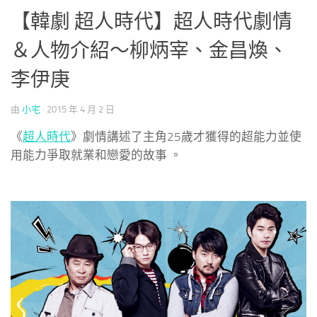
【韓劇 超人時代】超人時代劇情
＆人物介紹～柳炳宰、金昌煥、
李伊庚
由
小宅
·
2015 年 4 月 2 日
《
超人時代
》劇情講述了主角25歲才獲得的超能力並使
用能力爭取就業和戀愛的故事 。