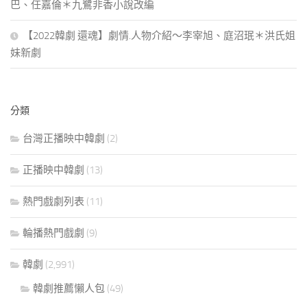
巴、任嘉倫＊九鷺非香小說改編
【2022韓劇 還魂】劇情.人物介紹～李宰旭、庭沼珉＊洪氏姐
妹新劇
分類
台灣正播映中韓劇
(2)
正播映中韓劇
(13)
熱門戲劇列表
(11)
輪播熱門戲劇
(9)
韓劇
(2,991)
韓劇推薦懶人包
(49)