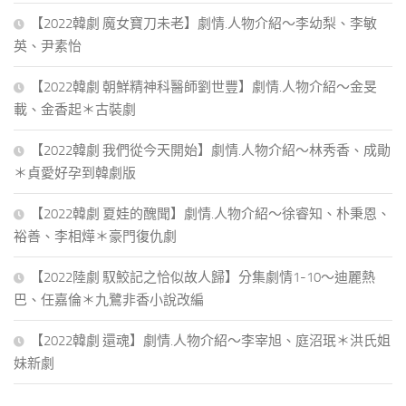
【2022韓劇 魔女寶刀未老】劇情.人物介紹～李幼梨、李敏
英、尹素怡
【2022韓劇 朝鮮精神科醫師劉世豐】劇情.人物介紹～金旻
載、金香起＊古裝劇
【2022韓劇 我們從今天開始】劇情.人物介紹～林秀香、成勛
＊貞愛好孕到韓劇版
【2022韓劇 夏娃的醜聞】劇情.人物介紹～徐睿知、朴秉恩、
裕善、李相燁＊豪門復仇劇
【2022陸劇 馭鮫記之恰似故人歸】分集劇情1-10～迪麗熱
巴、任嘉倫＊九鷺非香小說改編
【2022韓劇 還魂】劇情.人物介紹～李宰旭、庭沼珉＊洪氏姐
妹新劇