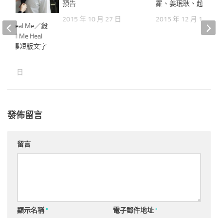
預告
羅、姜珉耿、趙安、
2015 年 10 月 27 日
2015 年 12 月 14 日
 Me Heal Me／殺
ill Me Heal
第12集短版文字
 月 11 日
發佈留言
留言
顯示名稱
*
電子郵件地址
*