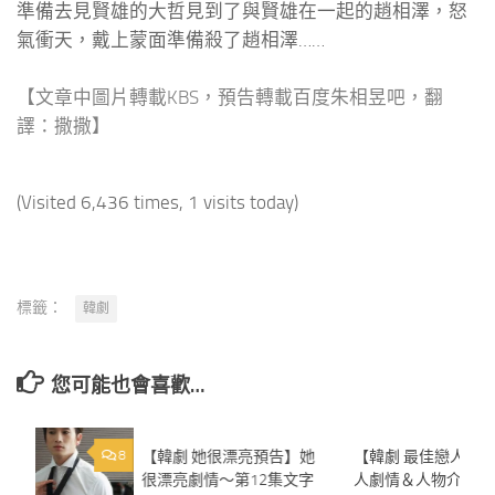
準備去見賢雄的大哲見到了與賢雄在一起的趙相澤，怒
氣衝天，戴上蒙面準備殺了趙相澤……
【文章中圖片轉載KBS，預告轉載百度朱相昱吧，翻
譯：撒撒】
(Visited 6,436 times, 1 visits today)
標籤：
韓劇
您可能也會喜歡…
8
【韓劇 她很漂亮預告】她
0
【韓劇 最佳戀人】
很漂亮劇情～第12集文字
人劇情＆人物介紹～