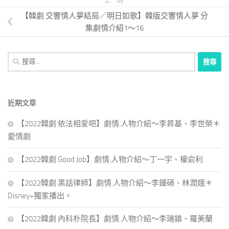
上一則
【韓劇 交響情人夢結局／明日如歌】韓版交響情人夢 分
集劇情介紹1～16
搜
尋
關
鍵
近期文章
字:
【2022韓劇 依法相爱吧】劇情.人物介紹～李昇基、李世榮＊
愛情劇
【2022韓劇 Good Job】劇情.人物介紹～丁一宇、權俞利
【2022韓劇 黑話律師】劇情.人物介紹～李鍾碩、林潤娥＊
Disney+獨家播出。
【2022韓劇 內科朴院長】劇情.人物介紹～李瑞鎮、羅美蘭