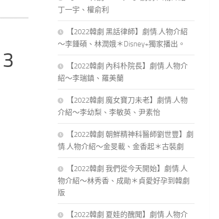
丁一宇、權俞利
【2022韓劇 黑話律師】劇情.人物介紹
～李鍾碩、林潤娥＊Disney+獨家播出。
3
【2022韓劇 內科朴院長】劇情.人物介
紹～李瑞鎮、羅美蘭
【2022韓劇 魔女寶刀未老】劇情.人物
介紹～李幼梨、李敏英、尹素怡
【2022韓劇 朝鮮精神科醫師劉世豐】劇
情.人物介紹～金旻載、金香起＊古裝劇
【2022韓劇 我們從今天開始】劇情.人
物介紹～林秀香、成勛＊貞愛好孕到韓劇
版
【2022韓劇 夏娃的醜聞】劇情.人物介