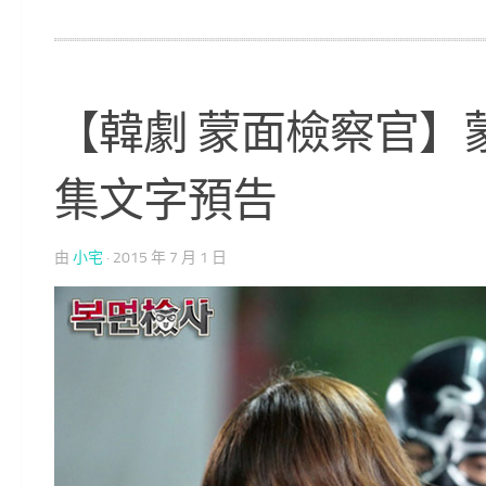
【韓劇 蒙面檢察官】
集文字預告
由
小宅
·
2015 年 7 月 1 日