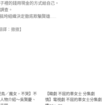
電子裡的錢用現金的方式給自己。
手調查。
搞垮組織決定徹底欺騙賢雄……
，翻譯：撒撒】
哭鳥／魔女，不哭‬】不
2
【韓劇 不屈的車女士 分集劇
＆人物介紹～吳賢慶、
情】電視劇 不屈的車女士分集劇