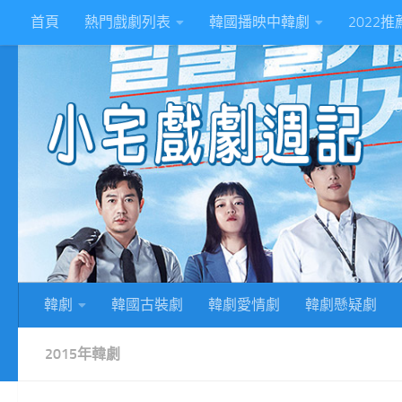
首頁
熱門戲劇列表
韓國播映中韓劇
2022
Skip to content
2
韓劇
韓國古裝劇
韓劇愛情劇
韓劇懸疑劇
2015年韓劇