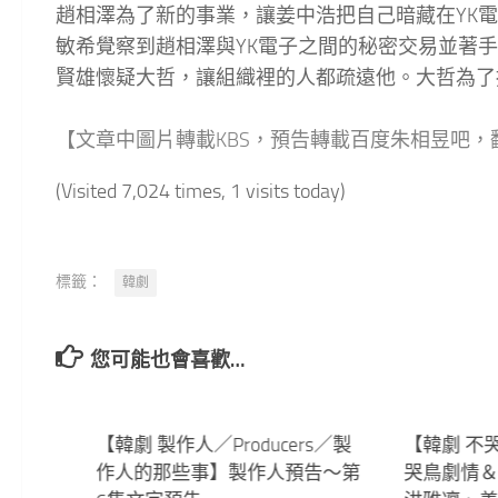
趙相澤為了新的事業，讓姜中浩把自己暗藏在YK
敏希覺察到趙相澤與YK電子之間的秘密交易並著
賢雄懷疑大哲，讓組織裡的人都疏遠他。大哲為了
【文章中圖片轉載KBS，預告轉載百度朱相昱吧
(Visited 7,024 times, 1 visits today)
標籤：
韓劇
您可能也會喜歡…
14
【韓劇 製作人／Producers／製
3
【韓劇 不
作人的那些事】製作人預告～第
哭鳥劇情