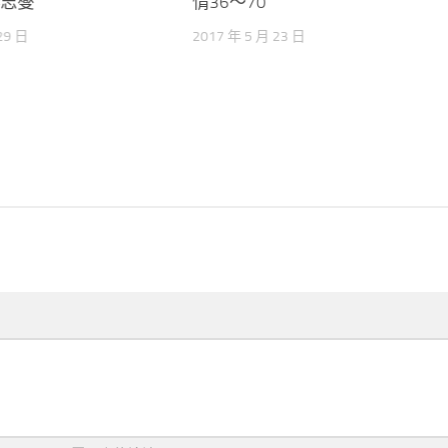
姜志燮
情36～70
29 日
2017 年 5 月 23 日