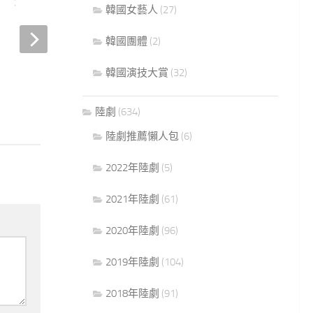
昶錫、李泰林
韓國女藝人
(27)
2015 年 10 月 30 日
韓國團體
(2)
【韓劇 上流愛情結
會】上流愛情分集劇
韓國演技大賞
(32)
16 －UIE、盛駿
陸劇
(634)
2015 年 12 月 21 日
陸劇推薦懶人包
(6)
2022年陸劇
(5)
2021年陸劇
(61)
2020年陸劇
(96)
2019年陸劇
(104)
2018年陸劇
(91)