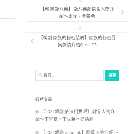
下一則
【韓劇 龍八夷】 龍八夷劇情＆人物介
紹～周元、金泰希
上一則
【韓劇 家族的秘密結局】家族的秘密分
集劇情介紹61～103
搜
尋
關
鍵
近期文章
字:
【2022韓劇 依法相爱吧】劇情.人物介
紹～李昇基、李世榮＊愛情劇
【2022韓劇 Good Job】劇情.人物介紹～