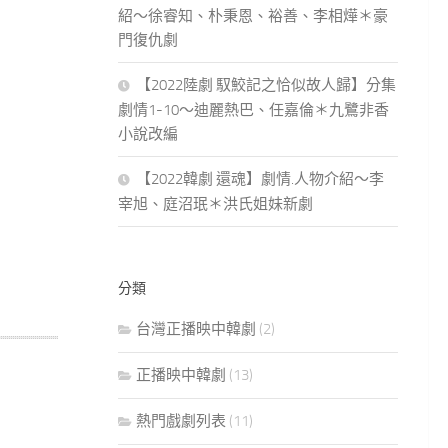
紹～徐睿知、朴秉恩、裕善、李相燁＊豪
門復仇劇
【2022陸劇 馭鮫記之恰似故人歸】分集
劇情1-10～迪麗熱巴、任嘉倫＊九鷺非香
小說改編
【2022韓劇 還魂】劇情.人物介紹～李
宰旭、庭沼珉＊洪氏姐妹新劇
分類
台灣正播映中韓劇
(2)
正播映中韓劇
(13)
熱門戲劇列表
(11)