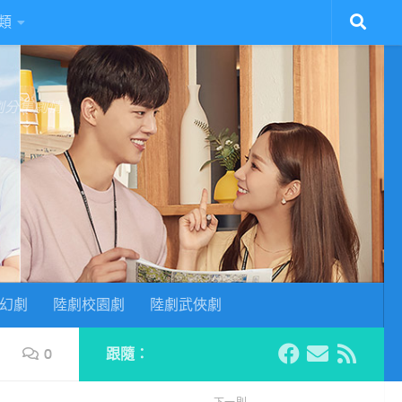
類
陸劇分集劇情
幻劇
陸劇校園劇
陸劇武俠劇
0
跟隨：