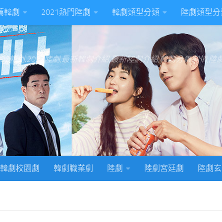
推薦韓劇
2021熱門陸劇
韓劇類型分類
陸劇類型分
022韓劇,2022陸劇,最新韓劇介紹,最新陸劇介紹,韓劇分集劇情,
韓劇校園劇
韓劇職業劇
陸劇
陸劇宮廷劇
陸劇玄