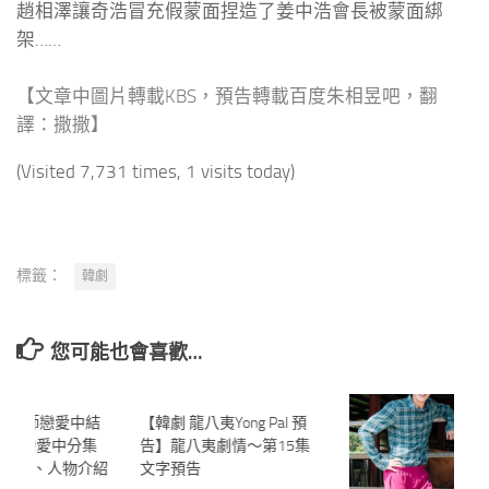
趙相澤讓奇浩冒充假蒙面捏造了姜中浩會長被蒙面綁
架……
【文章中圖片轉載KBS，預告轉載百度朱相昱吧，翻
譯：撒撒】
(Visited 7,731 times, 1 visits today)
標籤：
韓劇
您可能也會喜歡…
離婚律師戀愛中結
0
【韓劇 龍八夷Yong Pal 預
0
律師戀愛中分集
告】龍八夷劇情～第15集
～16、人物介紹
文字預告