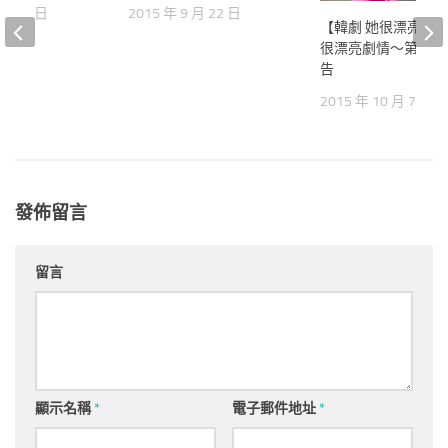
 月 21 日
2015 年 9 月 22 日
【韓劇 她很漂亮預
很漂亮劇情～第7集
告
2015 年 10 月 7 日
發佈留言
留言
顯示名稱
*
電子郵件地址
*