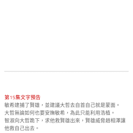
第15集文字預告
敏希逮捕了賢雄，並建議大哲去自首自己就是蒙面。
大哲無論如何也要安撫敏希，為此只能利用浩植。
智淑向大哲跪下，求他救賢雄出來，賢雄威脅趙相澤讓
他救自己出去。