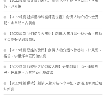
【2022韓劇 魔女寶刀未老】劇情.人物介紹～李幼梨、李敏
英、尹素怡
【2022韓劇 朝鮮精神科醫師劉世豐】劇情.人物介紹～金旻
載、金香起＊古裝劇
【2022韓劇 我們從今天開始】劇情.人物介紹～林秀香、成勛
＊貞愛好孕到韓劇版
【2022韓劇 夏娃的醜聞】劇情.人物介紹～徐睿知、朴秉恩、
裕善、李相燁＊豪門復仇劇
【2022陸劇 馭鮫記之恰似故人歸】分集劇情1-10～迪麗熱
巴、任嘉倫＊九鷺非香小說改編
【2022韓劇 還魂】劇情.人物介紹～李宰旭、庭沼珉＊洪氏姐
妹新劇