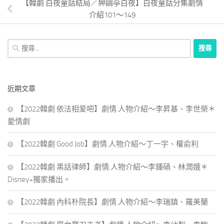
【韓劇 白夜童話結局／狎鷗亭白夜】白夜童話分集劇情
介紹101～149
搜
尋
關
鍵
近期文章
字:
【2022韓劇 依法相爱吧】劇情.人物介紹～李昇基、李世榮＊
愛情劇
【2022韓劇 Good Job】劇情.人物介紹～丁一宇、權俞利
【2022韓劇 黑話律師】劇情.人物介紹～李鍾碩、林潤娥＊
Disney+獨家播出。
【2022韓劇 內科朴院長】劇情.人物介紹～李瑞鎮、羅美蘭