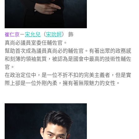
－
宋允兒
（
宋玧妸
） 飾
崔仁京
真尚必議員室委任輔佐官。
幫助首次成為議員真尚必的輔佐官。有著出眾的政務感
和刻薄的領袖氣質，被認為是國會中最高的技術性輔佐
官。
在政治定位中，是一位不折不扣的完美主義者，但是實
際上卻是一位外剛內柔，擁有著無限魅力的女性。