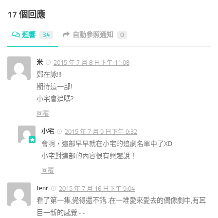
17 個回應
迴響
34
自動參照通知
0
米
2015 年 7 月 8 日下午 11:08
鄭在詠!!!
期待這一部!
小宅會追嗎?
回覆
小宅
2015 年 7 月 9 日下午 9:32
會啊，這部早早就在小宅的追劇名單中了XD
小宅對這部的內容很有興趣說！
回覆
fenr
2015 年 7 月 16 日下午 9:04
看了第一集,覺得還不錯..在一堆愛來愛去的偶像劇中,有耳
目一新的感覺~~