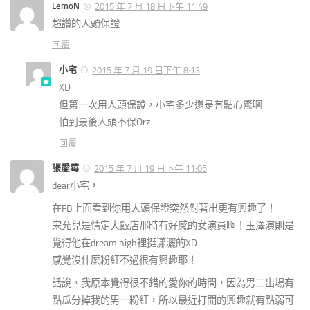
LemoN
2015 年 7 月 18 日下午 11:49
超讚的人頭保證
回覆
小宅
2015 年 7 月 19 日下午 8:13
XD
但第一次用人頭保證，小宅多少還是有點心驚啊
怕到最後人頭不保Orz
回覆
張愛莓
2015 年 7 月 19 日下午 11:05
dear小宅，
在FB上面看到你用人頭保證突然對著出更有興趣了！
宋允兒是情定大飯店那時有好感的女演員啊！玉澤演則是
覺得他在dream high裡挺瀟灑的XD
感覺沒什麼粉紅不過很有興趣耶！
話說，我原本覺得很不錯的愛你的時間，因為男二出場有
點瓜分掉我的男一粉紅，所以最近打開的興趣就有點弱可