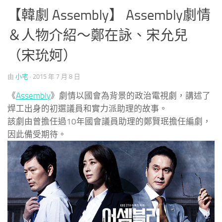
【韓劇 Assembly】 Assembly劇情
＆人物介紹～鄭在詠、宋允兒
（宋玧妸）
由
小宅
·
2015 年 7 月 8 日
《
Assembly
》劇情以國會為背景的政治電視劇，講述了
焊工出身的初選議員和實力派助理的故事。
該劇由曾擔任過10年國會議員助理的鄭賢珉擔任編劇，
因此備受期待。