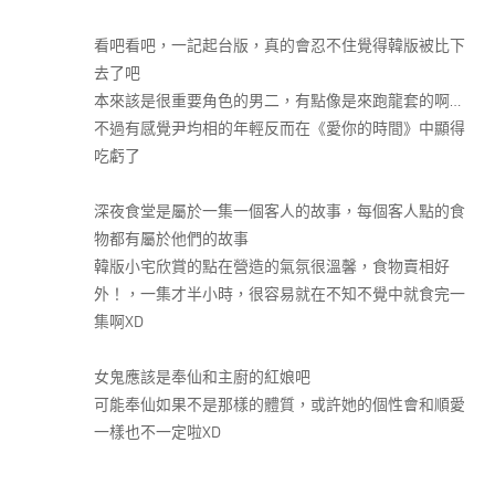
看吧看吧，一記起台版，真的會忍不住覺得韓版被比下
去了吧
本來該是很重要角色的男二，有點像是來跑龍套的啊…
不過有感覺尹均相的年輕反而在《愛你的時間》中顯得
吃虧了
深夜食堂是屬於一集一個客人的故事，每個客人點的食
物都有屬於他們的故事
韓版小宅欣賞的點在營造的氣氛很溫馨，食物賣相好
外！，一集才半小時，很容易就在不知不覺中就食完一
集啊XD
女鬼應該是奉仙和主廚的紅娘吧
可能奉仙如果不是那樣的體質，或許她的個性會和順愛
一樣也不一定啦XD