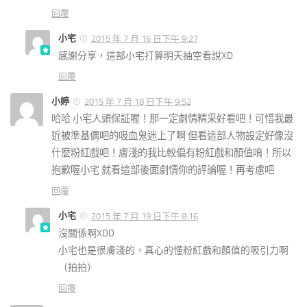
回覆
小宅
2015 年 7 月 16 日下午 9:27
感謝分享，這部小宅打算明天抽空看說XD
回覆
小婷
2015 年 7 月 18 日下午 9:52
哈哈 小宅人頭保証喔！那一定劇情精采好看吧！可惜我最
近被準基偶吧的吸血鬼迷上了啊 但看這部人物設定好像沒
什麼粉紅戲吧！膚淺的我比較偏有粉紅戲和顏值唷！所以
抱歉喔小宅 就看這部後面劇情你的評論喔！再考慮吧
回覆
小宅
2015 年 7 月 19 日下午 8:16
沒關係啊XDD
小宅也是很膚淺的，真心的懂粉紅戲和顏值的吸引力啊
（拍拍）
回覆