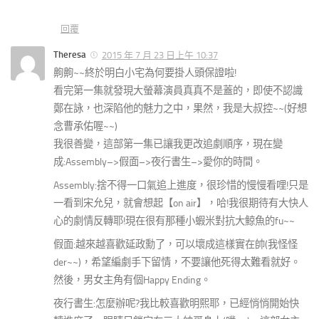
回覆
Theresa
2015 年 7 月 23 日上午 10:37
齁齁~~終於明白小宅為何要掛人頭保證啦!
看完第一集就發現大螢幕演員真真不是蓋的，即使不認識
鄭在詠，也深陷他的魅力之中，果然，我是大叔控~~(好想
念曹承佑喔~~)
我很善變，這部第一集已讓我更改追劇順序，現在變
成:Assembly–>假面–>夜行書生–>愛你的時間。
Assembly:捨不得一口氣追上進度，很珍惜的慢慢看哩!只是
一看到宋允兒，就會想起【on air】，哈!我很期待有大快人
心的劇情反轉耶!現在很有那種小蝦米對抗大鯨魚的fu~~
假面:越來越喜歡延政勳了，可以壞成這樣實在帥(我怪怪
der~~)，希望編劇手下留情，不要讓他死得太難看就好。
然後，男女主角有個Happy Ending。
夜行書生:怎麼辦呢?我比較喜歡明熙耶，已經悄悄開始快