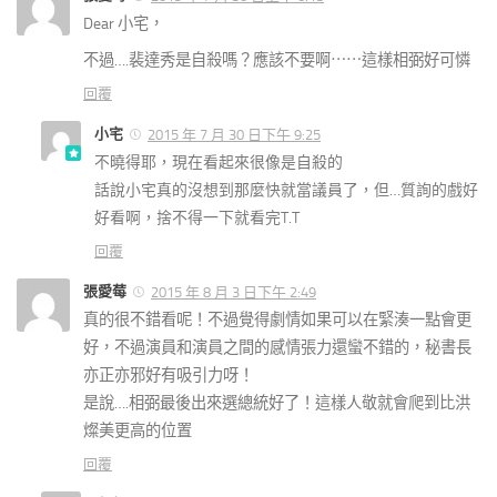
Dear 小宅，
不過….裴達秀是自殺嗎？應該不要啊⋯⋯這樣相弼好可憐
回覆
小宅
2015 年 7 月 30 日下午 9:25
不曉得耶，現在看起來很像是自殺的
話說小宅真的沒想到那麼快就當議員了，但…質詢的戲好
好看啊，捨不得一下就看完T.T
回覆
張愛莓
2015 年 8 月 3 日下午 2:49
真的很不錯看呢！不過覺得劇情如果可以在緊湊一點會更
好，不過演員和演員之間的感情張力還蠻不錯的，秘書長
亦正亦邪好有吸引力呀！
是說….相弼最後出來選總統好了！這樣人敬就會爬到比洪
燦美更高的位置
回覆