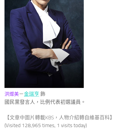
－
金瑞亨
飾
洪燦美
國民黨發言人，比例代表初選議員。
【文章中圖片轉載KBS，人物介紹轉自維基百科】
(Visited 128,965 times, 1 visits today)