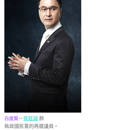
－
張鉉誠
飾
白度賢
執政國民黨的再選議員。