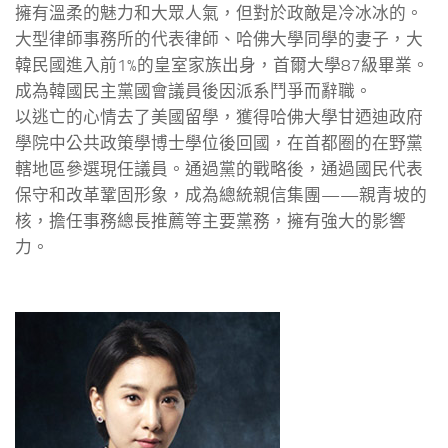
擁有溫柔的魅力和大眾人氣，但對於政敵是冷冰冰的。
大型律師事務所的代表律師、哈佛大學同學的妻子，大
韓民國進入前1%的皇室家族出身，首爾大學87級畢業。
成為韓國民主黨國會議員後因派系鬥爭而辭職。
以逃亡的心情去了美國留學，獲得哈佛大學甘迺迪政府
學院中公共政策學博士學位後回國，在首都圈的在野黨
轄地區參選現任議員。通過黨的戰略後，通過國民代表
保守和改革鞏固形象，成為總統親信集團——親青坡的
核，擔任事務總長推薦等主要黨務，擁有強大的影響
力。