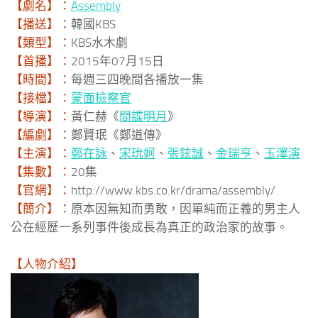
【劇名】：
Assembly
【播送】：
韓國KBS
【類型】：
KBS水木劇
【首播】：
2015年07月15日
【時間】：
每週三四晚間各播放一集
【接檔】：
蒙面檢察官
【導演】：
黃仁赫《
間諜明月
》
【編劇】：
鄭賢珉《鄭道傳》
【主演】：
鄭在詠
、
宋玧妸
、
張鉉誠
、
金瑞亨
、
玉澤演
【集數】：
20集
【官網】：
http://www.kbs.co.kr/drama/assembly/
【簡介】：
原本因無知而勇敢，因單純而正義的男主人
公在經歷一系列事件後成長為真正的政治家的故事。
【人物介紹】