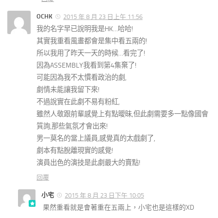
OCHK
2015 年 8 月 23 日上午 11:56
我的名字早已說明我是HK…哈哈!
其實我重看風畫都會是集中看五兩的!
所以我用了昨天一天的時候…看完了!
因為ASSEMBLY我看到第4集棄了!
可能因為我不太慣看政治的劇,
劇情未能讓我留下來!
不過說實在此劇不易有粉紅,
雖然人敬跟前輩感覺上有點曖昧,但此劇需要多一點像國會
質詢,那些氣氛才會出來!
男一莫名的當上議員,感覺真的太戲劇了,
劇本有點脫離現實的感覺!
演員出色的演技是此劇最大的賣點!
回覆
小宅
2015 年 8 月 23 日下午 10:05
果然重看就是會著重在五兩上，小宅也是這樣的XD