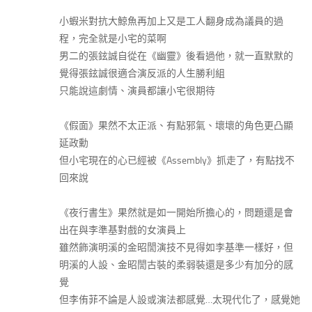
小蝦米對抗大鯨魚再加上又是工人翻身成為議員的過
程，完全就是小宅的菜啊
男二的張鉉誠自從在《幽靈》後看過他，就一直默默的
覺得張鉉誠很適合演反派的人生勝利組
只能說這劇情、演員都讓小宅很期待
《假面》果然不太正派、有點邪氣、壞壞的角色更凸顯
延政勳
但小宅現在的心已經被《Assembly》抓走了，有點找不
回來說
《夜行書生》果然就是如一開始所擔心的，問題還是會
出在與李準基對戲的女演員上
雖然飾演明溪的金昭誾演技不見得如李基準一樣好，但
明溪的人設、金昭誾古裝的柔弱裝還是多少有加分的感
覺
但李侑菲不論是人設或演法都感覺…太現代化了，感覺她