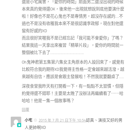
還是小宅厲害，「愛你的時間」前面男二還沒出現的時候
本來真的覺得還OK，後來他一出現就想說到底他要演什麼
啦！好像也不是花心鬼也不是專情男，超沒存在感的….不
過也不是沒有收穫我本來不是很認識李政郁，現在對他還
蠻有好感的XD
而且很好笑喔我不是已經忘記「我可能不會愛你」了嗎？
結果我這一天拿出來複習「精華片段」，愛你的時間就一
整個被比下去了……………………………..
Oh鬼神君第五集第六集女主角原本的人設回來了，感覺有
比較符合我的期待XD我覺得主性格一定會越來越活潑，越
來越有自信，應該是會跟主發展啦！不然我就要翻桌了…..
深夜食堂我昨天有打開看一下，有一點點不太習慣，但隱
約覺得還不錯耶！主要是太晚了沒辦法再繼續看了⋯⋯哈
哈哈！他是ㄧ集一個故事嗎？
回覆
小宅
認真、演技又好的男
2015 年 7 月 21 日下午 10:54
人更帥啊XD