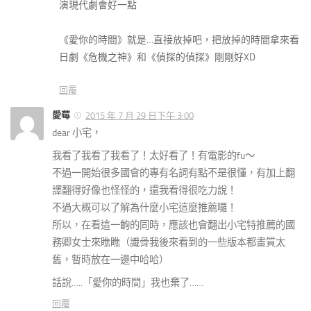
演現代劇會好一點
《愛你的時間》就是…直接放掉吧，把放掉的時間拿來看
日劇《危機之神》和《偵探的偵探》剛剛好XD
回覆
愛莓
2015 年 7 月 29 日下午 3:00
dear 小宅，
我看了我看了我看了！太好看了！有電影的fu～
不過一開始很多國會的專有名詞有點不是很懂，有加上翻
譯翻得好像也怪怪的，還我看得很吃力說！
不過大概可以了解為什麼小宅這麼推薦囉！
所以，在看這一齣的同時，應該也會翻出小宅特推薦的國
務卿女士來瞧瞧（識骨我後來看到的一些版本都畫質太
舊，暫時放在一邊中哈哈）
話說…..「愛你的時間」我也棄了……
回覆