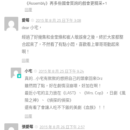
《Assembly》再多些國會質詢的戲會更精采+1
回覆
愛莓
2015 年 8 月 25 日下午 3:08
dear 小宅，
經過了好幾集和金奎煥和崔人敬誤會之後，終於大家都整
合起來了，不然看了有點小悶，喜歡看上畢哥哥動起來
啊！
回覆
小宅
2015 年 8 月 25 日下午 9:24
真的…小宅有默默的想把自己的頭拿回來Orz
雖然悶了點，好在劇情沒崩壞，好加在啊！
最近小宅的主力放在《LAST》、《Mrs. Cop》，日劇《風
險之神》、《偵探的偵探》
還有看了會讓人吃不下飯的美劇《血族》！！
回覆
張愛莓
2015 年 8 月 26 日下午 2:57