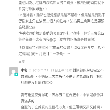
能也因為小宅講的沒錯如果男二夠強，被刮分的時間就不
會覺得那麼難過XD
Oh鬼神君，雖然也感覺應該是還不錯看，但是還是有點不
習慣女主角在演第二個人的性格，這樣男主角到底是要跟
誰發展@@
準基歐巴雖然是我愛的吸血鬼粉紅也很多，但第三集第四
集也覺得不太有內容@@（現在的粉絲真是難伺候）
所以我就特別期待小宅推薦的這齣！還有深夜食堂…..說不
定會讓我的七月更耳目一新啊⋯⋯
回覆
小宅
對這部的粉紅完全不
2015 年 7 月 21 日上午 12:01
敢期待啊，不過反正男主角也不是走帥氣路線的，對粉
紅戲也沒什麼幻想XD
愛莓也這麼覺得吧，因為男二在台版中，中後期戲份其
實滿多的
台版的丁立威真的是個花心鬼，但王陽明又高又帥啊，