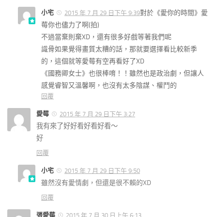
小宅
對於《愛你的時間》愛
2015 年 7 月 29 日下午 9:39
莓你也儘力了啊(拍)
不過當棄則棄XD，還有很多好戲等著我們呢
識骨如果覺得畫質太糟的話，那就要選擇看比較新季
的，這個就等愛莓有空再看好了XD
《國務卿女士》也很棒唷！！雖然也是政治劇，但讓人
感覺睿智又溫馨啊，也沒有太多陰謀、權鬥的
回覆
愛莓
2015 年 7 月 29 日下午 3:27
我有來了好好看好看好看～
好
回覆
小宅
2015 年 7 月 29 日下午 9:50
雖然沒有愛情劇，但還是很不賴的XD
回覆
張愛莓
2015 年 7 月 30 日上午 6:13