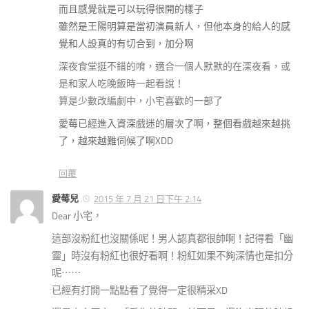
而且感覺就是可以玩得很開的樣子
雖然是王陽明算是當初演員新人，但他本身的給人的感
覺和人設真的有切合到，加分啊
深夜食堂挺不錯的唷，適合一個人默默的在深夜看，或
是和家人吃晚飯時一起看說！
算是少數改編劇中，小宅喜歡的一部了
愛莓已經進入資深戲迷的層次了啊，整個看戲越來越挑
了，越來越難伺候了啊XDD
回覆
愛莓兒
2015 年 7 月 21 日下午 2:14
Dear 小宅，
這部沒粉紅也沒關係呢！男人認真都很帥啊！記得看「幽
靈」時沒有粉紅也很好看啊！粉紅如果不夠深情也是扣分
呢⋯⋯
已經有打開一點點看了覺得一定很精采XD