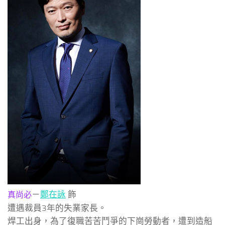
－
鄭在詠
飾
真尚必
遭遇裁員3年的失業家長。
焊工出身，為了復職苦苦鬥爭的下崗勞動者，遭到造船