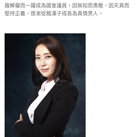
廠解僱而一躍成為國會議員，因無知而勇敢、因天真而
堅持正義，逐漸從糙漢子成長為真情男人。