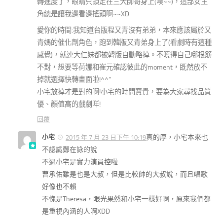
轉進度了，眼睛只鎖定在三大帥哥身上(噗~~)，這部女主
角總是讓我邊看邊搖頭啊~~XD
愛你的時間:我知道台版程又青沒有弟弟，本來應該屬於又
青媽的催化劑角色，跑到韓版又青弟身上了(看劇時有這種
感覺)，就連大仁妹都被韓版自動略掉。不曉得自己哪根筋
不對，想要等荷娜和崔元確認彼此的moment，既然放不
掉就選擇快轉畫面啦!^^”
小宅放掉才是對的啊!小宅的時間寶貴，要為大家尋找品質
優、顏值高的戲劇咩!
回覆
小宅
真的厚，小宅本來也
2015 年 7 月 23 日下午 10:19
不認識鄭在詠的說
不過小宅是實力演員控啦
曹承佑雖是也是大叔，但是比較帥的大叔說，而且唱歌
好像也不賴
不愧是Theresa，眼光果然和小宅一樣好啊，原來我們都
是重視內涵的人啊XDD