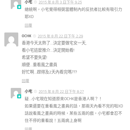
小宅
2015 年 8 月 3 日下午 9:25
總統啊，小宅覺得相弼當體制內的反抗者比較有吸引力
耶XD
回覆
OCHK
2015 年 8 月 22 日下午 2:29
香港今天太熱了…決定要做宅女一天,
看小宅這麼推介…決定開始看!
希望不要失望!
順便…重看風之畫員
好忙啊…趕得及2天內看完嗎???
回覆
小宅
2015 年 8 月 22 日下午 8:27
疑…小宅現在知道原來OCHK是香港人啊？！
如果還要在重看風之畫員的話，那兩天內看不完的啦XD
話說看風之畫員的時候，某些五兩的戲，小宅都會忍不
住不停的重看說！五兩病上身啊
回覆