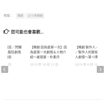
標籤：
韓劇
2015年韓劇
您可能也會喜歡…
輝煌或瘋狂／閃耀
0
【韓劇 因為是第一次】因
0
【韓劇 製作人／Produ
輝煌或瘋狂劇情
為是第一次劇情＆人物介
／製作人的那些事】
文字預告
紹～崔珉豪、朴素丹
人劇情～第10集文
 月 22 日
2015 年 10 月 12 日
2015 年 6 月 12 日