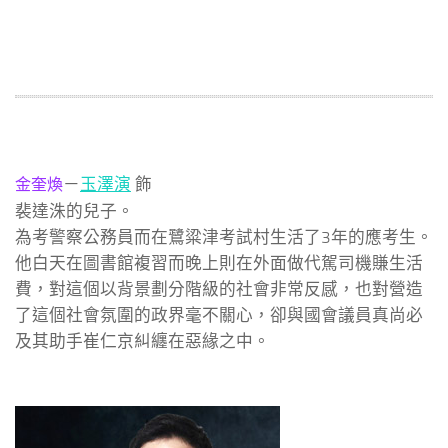
－
玉澤演
飾
金奎煥
裴達洙的兒子。
為考警察公務員而在鷺粱津考試村生活了3年的應考生。
他白天在圖書館複習而晚上則在外面做代駕司機賺生活
費，對這個以背景劃分階級的社會非常反感，也對營造
了這個社會氛圍的政界毫不關心，卻與國會議員真尚必
及其助手崔仁京糾纏在惡緣之中。