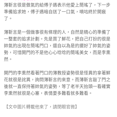
薄靳言很是傲氣的給傅子遇表示他愛上簡瑤了，下一步
準備追求她，傅子遇暗自送了一口氣，嘀咕終於開竅
了。
薄靳言是一個做事很有條理的人，自然是精心的準備了
一整套的追求計劃。先是買了鮮花，把自己打扮的很是
帥氣的出現在簡瑤門口，還自以為是的擺好了帥氣的姿
勢，可惜開門的不是他心心唸唸的簡瑤美女，而是李熏
然。
開門的李熏然看著門口的薄教授姿勢很是怪異的拿著鮮
花就很是詫異，詢問薄靳言的來意。而薄靳言敲了門之
後就一直保持著帥氣的姿勢，等了老半天抬頭一看確實
李熏然就很是心塞，表情要多難看就多難看。
【文中圖片轉載他來了，請閉眼官微】