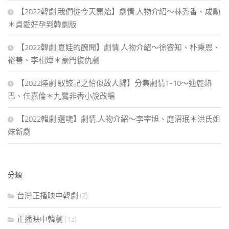
【2022韓劇 我們從今天開始】劇情.人物介紹～林秀香、成勛
＊貞愛好孕到韓劇版
【2022韓劇 夏娃的醜聞】劇情.人物介紹～徐睿知、朴秉恩、
裕善、李相燁＊豪門復仇劇
【2022陸劇 馭鮫記之恰似故人歸】分集劇情1-10～迪麗熱
巴、任嘉倫＊九鷺非香小說改編
【2022韓劇 還魂】劇情.人物介紹～李宰旭、庭沼珉＊洪氏姐
妹新劇
分類
台灣正播映中韓劇
(2)
正播映中韓劇
(13)