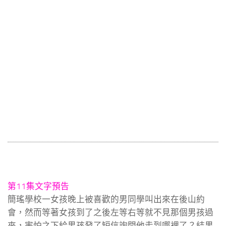
第11集文字預告
簡瑤學校一女孩晚上被喜歡的男同學叫出來在後山約
會，然而等著女孩到了之後左等右等就不見那個男孩過
來，害怕之下給男孩發了短信詢問他走到哪裡了？結果