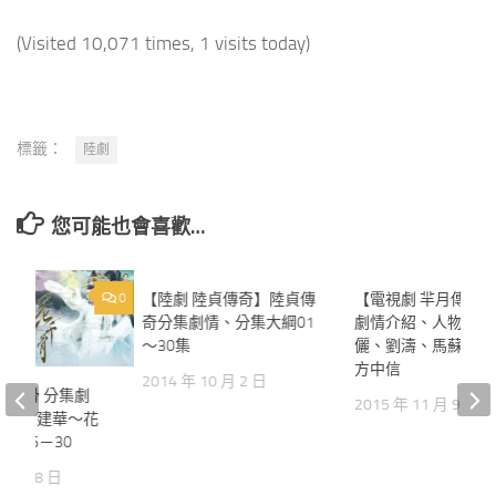
(Visited 10,071 times, 1 visits today)
標籤：
陸劇
您可能也會喜歡…
0
【陸劇 陸貞傳奇】陸貞傳
1
【電視劇 羋月傳】
奇分集劇情、分集大綱01
劇情介紹、人物介紹
～30集
儷、劉濤、馬蘇、蔣
方中信
2014 年 10 月 2 日
花千骨 分集劇
2015 年 11 月 9 日
穎、霍建華～花
情16－30
0 月 18 日