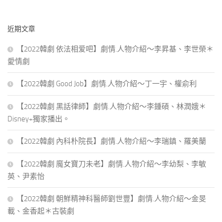
關
鍵
近期文章
字:
【2022韓劇 依法相爱吧】劇情.人物介紹～李昇基、李世榮＊
愛情劇
【2022韓劇 Good Job】劇情.人物介紹～丁一宇、權俞利
【2022韓劇 黑話律師】劇情.人物介紹～李鍾碩、林潤娥＊
Disney+獨家播出。
【2022韓劇 內科朴院長】劇情.人物介紹～李瑞鎮、羅美蘭
【2022韓劇 魔女寶刀未老】劇情.人物介紹～李幼梨、李敏
英、尹素怡
【2022韓劇 朝鮮精神科醫師劉世豐】劇情.人物介紹～金旻
載、金香起＊古裝劇