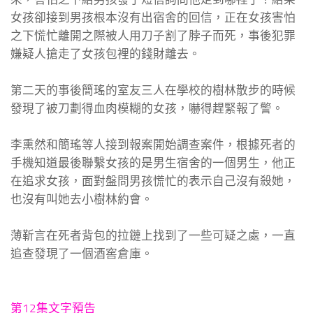
女孩卻接到男孩根本沒有出宿舍的回信，正在女孩害怕
之下慌忙離開之際被人用刀子割了脖子而死，事後犯罪
嫌疑人搶走了女孩包裡的錢財離去。
第二天的事後簡瑤的室友三人在學校的樹林散步的時候
發現了被刀劃得血肉模糊的女孩，嚇得趕緊報了警。
李熏然和簡瑤等人接到報案開始調查案件，根據死者的
手機知道最後聯繫女孩的是男生宿舍的一個男生，他正
在追求女孩，面對盤問男孩慌忙的表示自己沒有殺她，
也沒有叫她去小樹林約會。
薄靳言在死者背包的拉鏈上找到了一些可疑之處，一直
追查發現了一個酒窖倉庫。
第12集文字預告