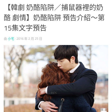
【韓劇 奶酪陷阱／捕鼠器裡的奶
酪 劇情】奶酪陷阱 預告介紹～第
15集文字預告
由
小宅
·
2016 年 2 月 25 日