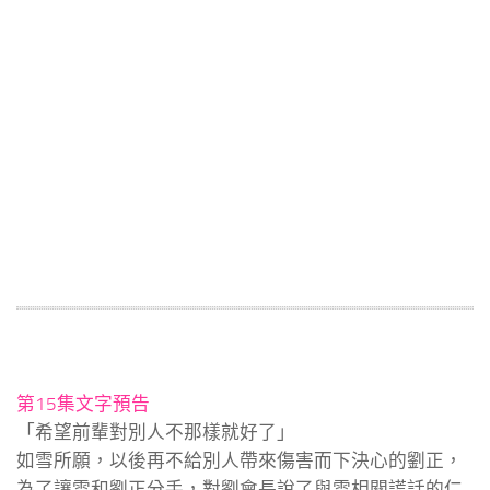
第15集文字預告
「希望前輩對別人不那樣就好了」
如雪所願，以後再不給別人帶來傷害而下決心的劉正，
為了讓雪和劉正分手，對劉會長說了與雪相關謊話的仁