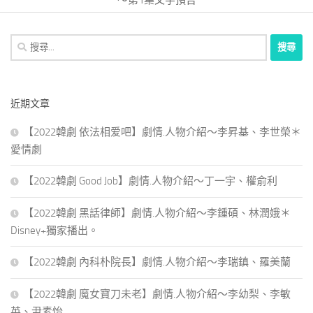
～第1集文字預告
搜
尋
關
鍵
近期文章
字:
【2022韓劇 依法相爱吧】劇情.人物介紹～李昇基、李世榮＊
愛情劇
【2022韓劇 Good Job】劇情.人物介紹～丁一宇、權俞利
【2022韓劇 黑話律師】劇情.人物介紹～李鍾碩、林潤娥＊
Disney+獨家播出。
【2022韓劇 內科朴院長】劇情.人物介紹～李瑞鎮、羅美蘭
【2022韓劇 魔女寶刀未老】劇情.人物介紹～李幼梨、李敏
英、尹素怡