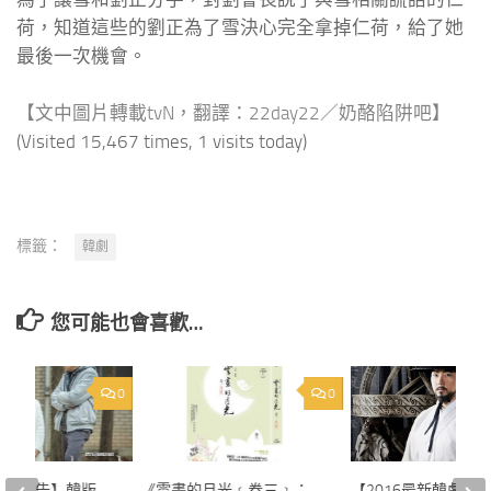
荷，知道這些的劉正為了雪決心完全拿掉仁荷，給了她
最後一次機會。
【文中圖片轉載tvN，翻譯：22day22／奶酪陷阱吧】
(Visited 15,467 times, 1 visits today)
標籤：
韓劇
您可能也會喜歡…
0
0
gnal 預告】韓版
《雲畫的月光﹝卷三﹞：
【2016最新韓劇介紹