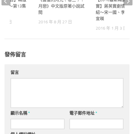
 劇情介紹～第13集
月戀》中文版原著小說試
實】蔣英實劇情＆人
閱
紹～宋一國、李志勳
宣暎
 月 3 日
2016 年 8 月 27 日
2016 年 1 月 3 日
發佈留言
留言
顯示名稱
*
電子郵件地址
*