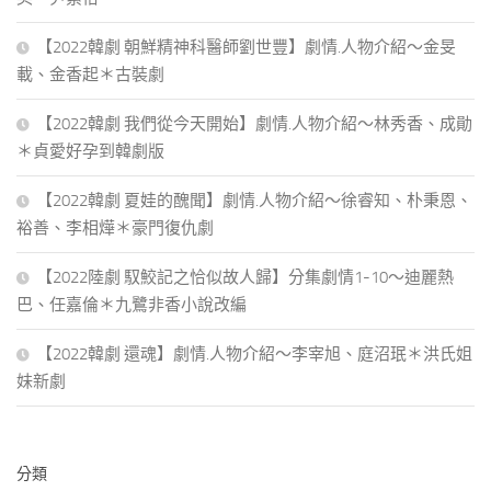
【2022韓劇 朝鮮精神科醫師劉世豐】劇情.人物介紹～金旻
載、金香起＊古裝劇
【2022韓劇 我們從今天開始】劇情.人物介紹～林秀香、成勛
＊貞愛好孕到韓劇版
【2022韓劇 夏娃的醜聞】劇情.人物介紹～徐睿知、朴秉恩、
裕善、李相燁＊豪門復仇劇
【2022陸劇 馭鮫記之恰似故人歸】分集劇情1-10～迪麗熱
巴、任嘉倫＊九鷺非香小說改編
【2022韓劇 還魂】劇情.人物介紹～李宰旭、庭沼珉＊洪氏姐
妹新劇
分類