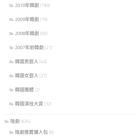
2010年韓劇
(190)
2009年韓劇
(79)
2008年韓劇
(60)
2007年前韓劇
(21)
韓國男藝人
(40)
韓國女藝人
(27)
韓國團體
(2)
韓國演技大賞
(32)
陸劇
(634)
陸劇推薦懶人包
(6)