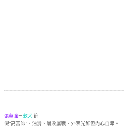
－
敖犬
飾
張華強
假"高富帥"、油滑、屢敗屢戰、外表光鮮但內心自卑。