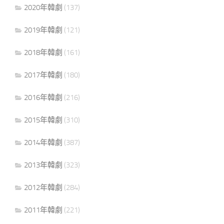
2020年韓劇
(137)
2019年韓劇
(121)
2018年韓劇
(161)
2017年韓劇
(180)
2016年韓劇
(216)
2015年韓劇
(310)
2014年韓劇
(387)
2013年韓劇
(323)
2012年韓劇
(284)
2011年韓劇
(221)