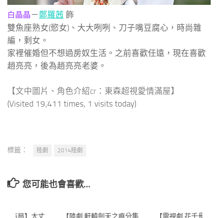
－
鄭羅茜
飾
白晶晶
雙魚座熟女(慾女)、大大咧咧、刀子嘴豆腐心，時尚雜
編，剩女。
家裡催婚但不想過房奴生活。之前喜歡任遠，現在喜歡
趙亮亮，後為趙亮亮老婆。
【文中圖片、角色介紹cr：東森超視愛情滿屋】
(Visited 19,411 times, 1 visits today)
標籤：
陸劇
2014陸劇
您可能也會喜歡…
大丈夫結局】大丈
0
【陸劇 軒轅劍天之痕分集
1
【電視劇 花千骨結