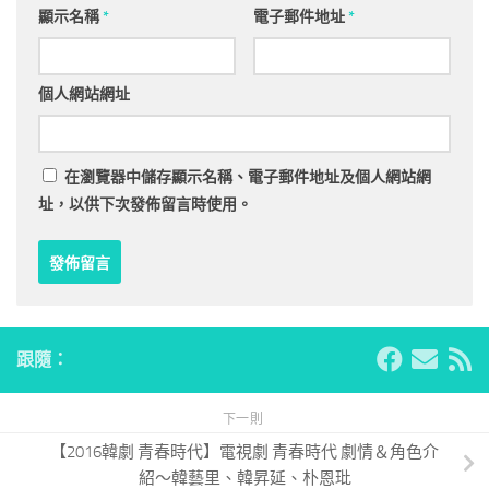
顯示名稱
*
電子郵件地址
*
個人網站網址
在
瀏覽器
中儲存顯示名稱、電子郵件地址及個人網站網
址，以供下次發佈留言時使用。
跟隨：
下一則
【2016韓劇 青春時代】電視劇 青春時代 劇情＆角色介
紹～韓藝里、韓昇延、朴恩玭