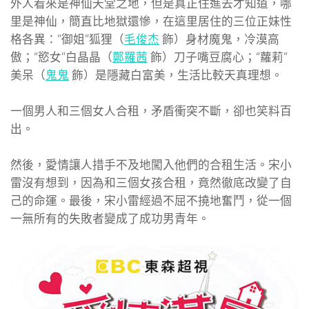
外人看來是神仙天堂之地，但是真正住進去才知道，哪
里是神仙，簡直比地獄還慘，在這里居住的三位正妹性
格各異：”御姐”狐狸（
毛俊杰
飾）身材魔鬼，冷漠高
傲；“慾女”白晶晶（
鄭羅茜
飾）刀子嘴豆腐心；“蘿莉”
美呆（
鬼鬼
飾）是隱藏白富美，生活比較天真理想。
一個男人和三個女人合租，矛盾衝突不斷，卻也笑料百
出。
然後，愛情讓人措手不及地闖入他們的合租生活。宋小
雷沒有想到，因為和三個女孩合租，竟然徹底改變了自
己的命運。最後，宋小雷經過不屈不撓地奮鬥，從一個
一無所有的失敗者變成了成功男青年。