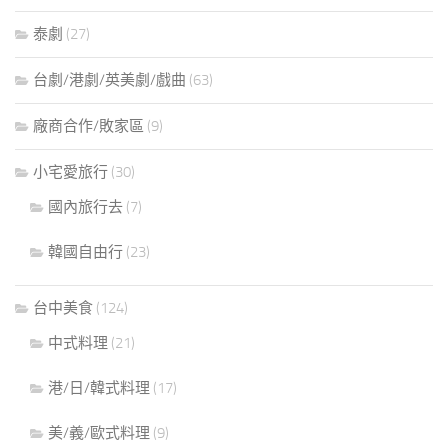
泰劇
(27)
台劇/港劇/英美劇/戲曲
(63)
廠商合作/敗家區
(9)
小宅愛旅行
(30)
國內旅行去
(7)
韓國自由行
(23)
台中美食
(124)
中式料理
(21)
港/日/韓式料理
(17)
美/義/歐式料理
(9)