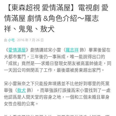
【東森超視 愛情滿屋】電視劇 愛
情滿屋 劇情 &角色介紹～羅志
祥、鬼鬼、敖犬
由
小宅
·
2016 年 7 月 26 日
《
愛情滿屋
》劇情講述宋小雷（
羅志祥
飾）畢業後留在
大都市奮鬥，三年後仍一事無成，唯一能說得出口的
「成就」竟然是──求婚日發現女朋友被高富帥搶走，同
一天因公司倒閉丟了工作，最後還被房東趕出家門。
宋小雷無奈之下只能投奔境遇並不比他好到哪里的死黨
華強（
敖犬
飾），而華強誤打誤撞爲宋小雷找到了一處
他認爲是人間天堂的容身之地，一個和三個未婚且單身
女性合租的公寓。