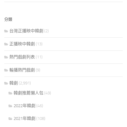
分類
台灣正播映中韓劇
(2)
正播映中韓劇
(13)
熱門戲劇列表
(11)
輪播熱門戲劇
(9)
韓劇
(2,991)
韓劇推薦懶人包
(49)
2022年韓劇
(46)
2021年韓劇
(108)