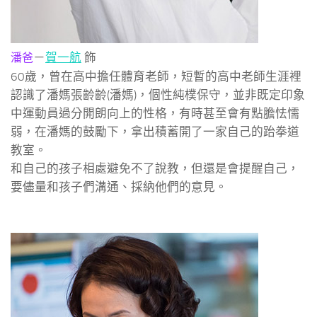
－
賀一航
飾
潘爸
60歲，曾在高中擔任體育老師，短暫的高中老師生涯裡
認識了潘媽張齡齡(潘媽)，個性純樸保守，並非既定印象
中運動員過分開朗向上的性格，有時甚至會有點膽怯懦
弱，在潘媽的鼓勵下，拿出積蓄開了一家自己的跆拳道
教室。
和自己的孩子相處避免不了說教，但還是會提醒自己，
要儘量和孩子們溝通、採納他們的意見。