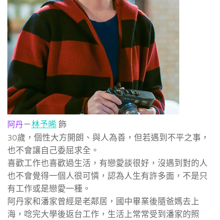
－
林予晞
飾
阿丹
30歲，個性大方開朗、與人為善，但若遇到不平之事，
也不會讓自己委屈求全。
喜歡工作也喜歡過生活，有戀愛談很好，沒遇到對的人
也不會覺得一個人很可憐，認為人生有許多面，不是只
有工作或是戀愛一種。
阿丹家和潘家曾經是老鄰居，國中畢業後隨爸媽去上
海，唸完大學後返台工作，生活上常常受到潘家的照