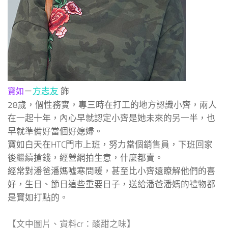
－
方志友
飾
寶如
28歲，個性務實，專三時在打工的地方認識小齊，兩人
在一起十年，內心早就認定小齊是她未來的另一半，也
早就準備好當個好媳婦。
寶如白天在HTC門市上班，努力當個銷售員，下班回家
後繼續搶錢，經營網拍生意，什麼都賣。
經常對潘爸潘媽噓寒問暖，甚至比小齊還瞭解他們的喜
好，生日、節日這些重要日子，送給潘爸潘媽的禮物都
是寶如打點的。
【文中圖片、資料cr：酸甜之味】