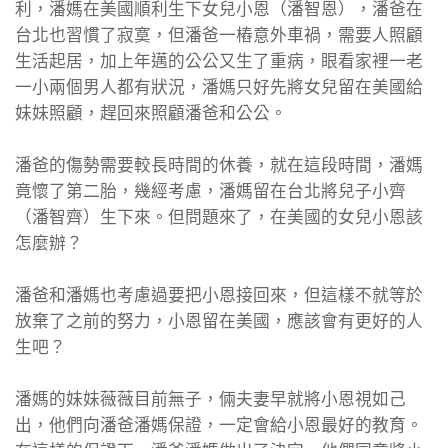
利，潘媽在美國順利生下女兒小恩（潘智恩），潘爸在
台北也習慣了寂寞，但潘爸一樁意外車禍，需要人照顧
生活起居，加上年邁的公公又生了重病，眼看家裡一老
一小兩個男人都有狀況，潘媽只好先將女兒留在美國給
妹妹照顧，趕回來照顧潘爸和公公。
潘爸的傷勢需要較長時間的休養，就在這段時間，潘媽
竟懷了第二胎，幾經考慮，潘媽留在台北將兒子小齊
（潘智齊）生下來。但問題來了，在美國的女兒小恩該
怎麼辦？
潘爸和潘媽也考慮過要把小恩接回來，但這樣不就等於
放棄了之前的努力，小恩留在美國，應該會有更好的人
生吧？
潘媽的妹妹薇薇目前無子，倆夫妻早就將小恩視如己
出，他們向潘爸潘媽保證，一定會給小恩最好的教育。