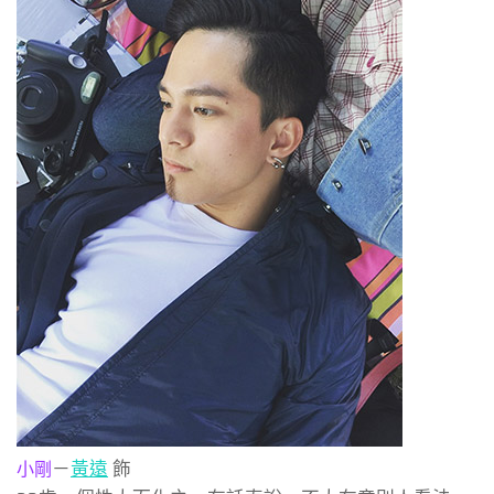
－
黃遠
飾
小剛