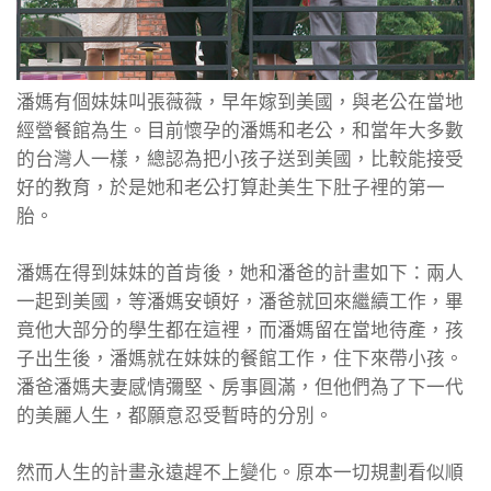
潘媽有個妹妹叫張薇薇，早年嫁到美國，與老公在當地
經營餐館為生。目前懷孕的潘媽和老公，和當年大多數
的台灣人一樣，總認為把小孩子送到美國，比較能接受
好的教育，於是她和老公打算赴美生下肚子裡的第一
胎。
潘媽在得到妹妹的首肯後，她和潘爸的計畫如下：兩人
一起到美國，等潘媽安頓好，潘爸就回來繼續工作，畢
竟他大部分的學生都在這裡，而潘媽留在當地待產，孩
子出生後，潘媽就在妹妹的餐館工作，住下來帶小孩。
潘爸潘媽夫妻感情彌堅、房事圓滿，但他們為了下一代
的美麗人生，都願意忍受暫時的分別。
然而人生的計畫永遠趕不上變化。原本一切規劃看似順