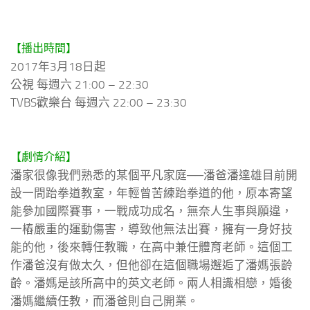
【播出時間】
2017年3月18日起
公視 每週六 21:00 – 22:30
TVBS歡樂台 每週六 22:00 – 23:30
【劇情介紹】
潘家很像我們熟悉的某個平凡家庭──潘爸潘達雄目前開
設一間跆拳道教室，年輕曾苦練跆拳道的他，原本寄望
能參加國際賽事，一戰成功成名，無奈人生事與願違，
一樁嚴重的運動傷害，導致他無法出賽，擁有一身好技
能的他，後來轉任教職，在高中兼任體育老師。這個工
作潘爸沒有做太久，但他卻在這個職場邂逅了潘媽張齡
齡。潘媽是該所高中的英文老師。兩人相識相戀，婚後
潘媽繼續任教，而潘爸則自己開業。