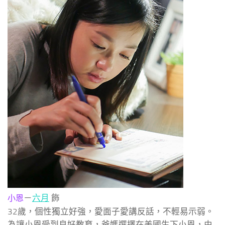
－
六月
飾
小恩
32歲，個性獨立好強，愛面子愛講反話，不輕易示弱。
為讓小恩受到良好教育，爸媽選擇在美國生下小恩，由