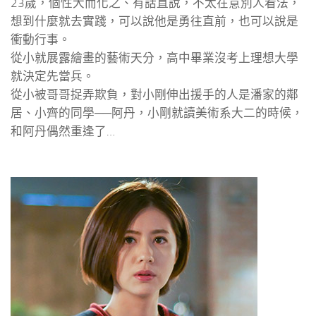
23歲，個性大而化之、有話直說，不太在意別人看法，
想到什麼就去實踐，可以說他是勇往直前，也可以說是
衝動行事。
從小就展露繪畫的藝術天分，高中畢業沒考上理想大學
就決定先當兵。
從小被哥哥捉弄欺負，對小剛伸出援手的人是潘家的鄰
居、小齊的同學──阿丹，小剛就讀美術系大二的時候，
和阿丹偶然重逢了…