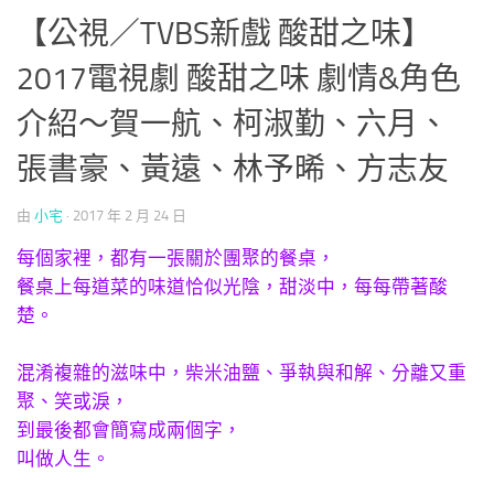
【公視／TVBS新戲 酸甜之味】
2017電視劇 酸甜之味 劇情&角色
介紹～賀一航、柯淑勤、六月、
張書豪、黃遠、林予晞、方志友
由
小宅
·
2017 年 2 月 24 日
每個家裡，都有一張關於團聚的餐桌，
餐桌上每道菜的味道恰似光陰，甜淡中，每每帶著酸
楚。
混淆複雜的滋味中，柴米油鹽、爭執與和解、分離又重
聚、笑或淚，
到最後都會簡寫成兩個字，
叫做人生。