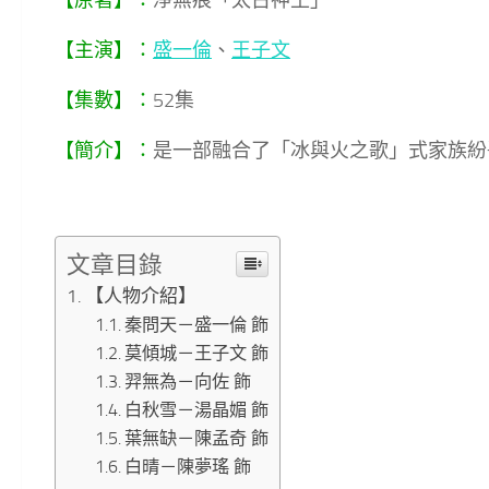
【主演】：
盛一倫
、
王子文
【集數】：
52集
【簡介】：
是一部融合了「冰與火之歌」式家族紛
文章目錄
【人物介紹】
秦問天－盛一倫 飾
莫傾城－王子文 飾
羿無為－向佐 飾
白秋雪－湯晶媚 飾
葉無缺－陳孟奇 飾
白晴－陳夢瑤 飾