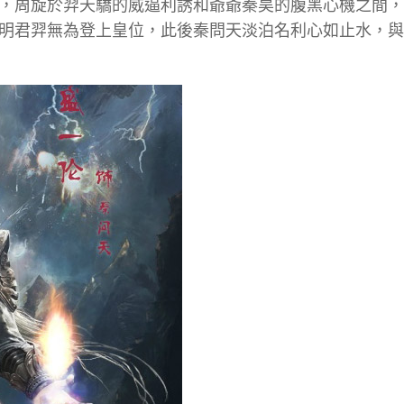
，周旋於羿天驕的威逼利誘和爺爺秦昊的腹黑心機之間，
明君羿無為登上皇位，此後秦問天淡泊名利心如止水，與