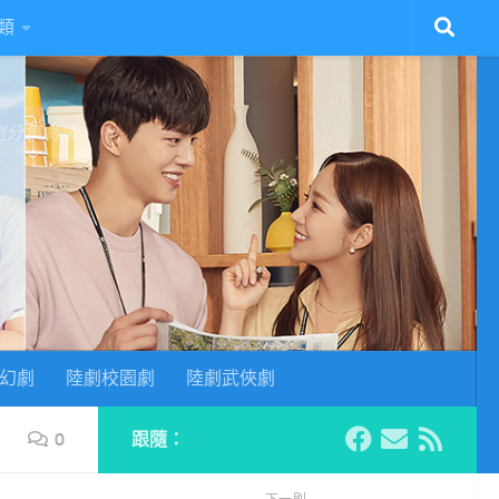
類
陸劇分集劇情
幻劇
陸劇校園劇
陸劇武俠劇
0
跟隨：