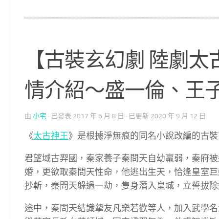
【古裝玄幻劇 陸劇太
情介紹～盛一倫、王
由
小宅
· 已發表
2017 年 6 月 8 日
· 已更新
2020 年 9 月 12 日
《
太古神王
》是根據淨無痕的同名小說改編的古裝
君望域古羿國，秦家養子秦問天自幼羸弱，秦府被
婚，更欲取秦問天性命，他逃出生天，恰逢皇室巨
抄斬，秦問天躲過一劫，隻身潛入皇城，立誓拔除
途中，秦問天結識摯友凡樂若歡等人，加入武學名