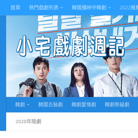
首頁
熱門戲劇列表
韓國播映中韓劇
2022
Skip to content
2
韓劇
韓國古裝劇
韓劇愛情劇
韓劇懸疑劇
2020年陸劇