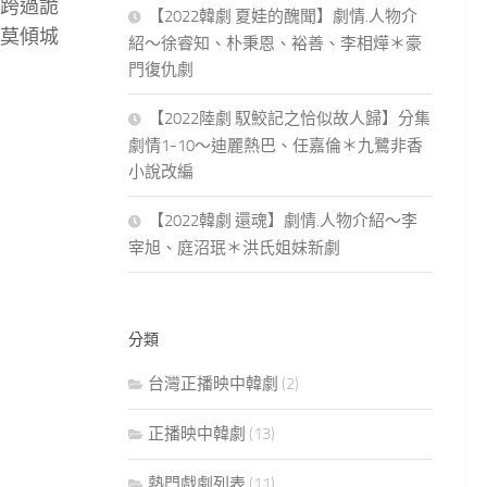
跨過詭
【2022韓劇 夏娃的醜聞】劇情.人物介
莫傾城
紹～徐睿知、朴秉恩、裕善、李相燁＊豪
門復仇劇
【2022陸劇 馭鮫記之恰似故人歸】分集
劇情1-10～迪麗熱巴、任嘉倫＊九鷺非香
小說改編
【2022韓劇 還魂】劇情.人物介紹～李
宰旭、庭沼珉＊洪氏姐妹新劇
分類
台灣正播映中韓劇
(2)
正播映中韓劇
(13)
熱門戲劇列表
(11)