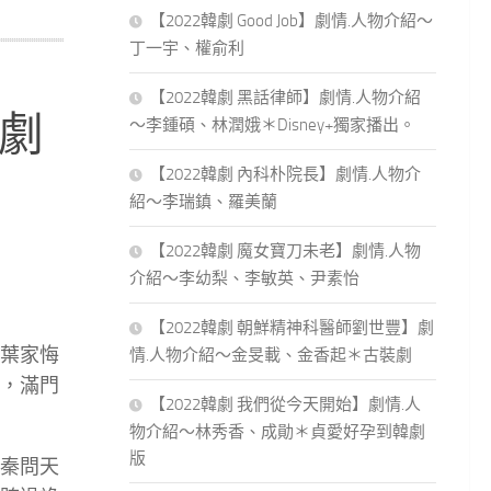
【2022韓劇 Good Job】劇情.人物介紹～
丁一宇、權俞利
【2022韓劇 黑話律師】劇情.人物介紹
 劇
～李鍾碩、林潤娥＊Disney+獨家播出。
【2022韓劇 內科朴院長】劇情.人物介
紹～李瑞鎮、羅美蘭
【2022韓劇 魔女寶刀未老】劇情.人物
介紹～李幼梨、李敏英、尹素怡
【2022韓劇 朝鮮精神科醫師劉世豐】劇
葉家悔
情.人物介紹～金旻載、金香起＊古裝劇
，滿門
【2022韓劇 我們從今天開始】劇情.人
物介紹～林秀香、成勛＊貞愛好孕到韓劇
版
秦問天