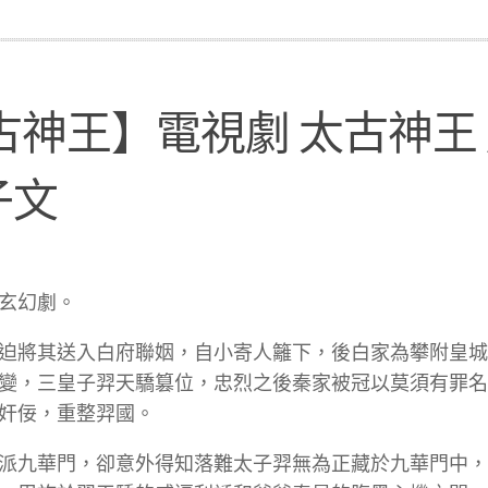
古神王】電視劇 太古神王
子文
玄幻劇。
迫將其送入白府聯姻，自小寄人籬下，後白家為攀附皇城
變，三皇子羿天驕篡位，忠烈之後秦家被冠以莫須有罪名
奸佞，重整羿國。
派九華門，卻意外得知落難太子羿無為正藏於九華門中，