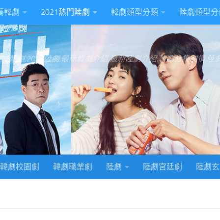
推薦韓劇
2021熱門陸劇
韓劇類型分類
陸劇類型分
022韓劇,2022陸劇,最新韓劇介紹,最新陸劇介紹,韓劇分集劇情,
韓劇校園劇
韓劇職業劇
陸劇
陸劇宮廷劇
陸劇玄