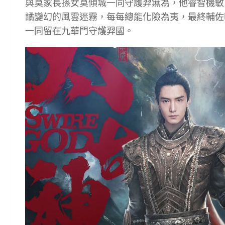
與莫家長孫女莫傾城一同守護羿無為，他睿智機敏
譎變幻的風雲迷霧，每每總能化險為夷，最終輔佐
一同留在九華門守護羿國。