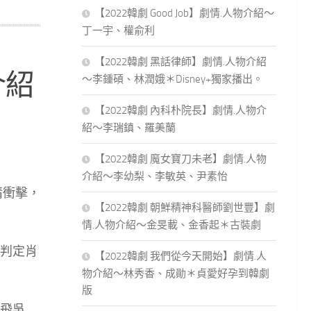
【2022韓劇 Good Job】劇情.人物介紹～
丁一宇、權俞利
【2022韓劇 黑話律師】劇情.人物介紹
介紹
～李鍾碩、林潤娥＊Disney+獨家播出。
【2022韓劇 內科朴院長】劇情.人物介
紹～李瑞鎮、羅美蘭
【2022韓劇 魔女寶刀未老】劇情.人物
介紹～李幼梨、李敏英、尹素怡
情衝擊，
【2022韓劇 朝鮮精神科醫師劉世豐】劇
情.人物介紹～金旻載、金香起＊古裝劇
判定肖
【2022韓劇 我們從今天開始】劇情.人
物介紹～林秀香、成勛＊貞愛好孕到韓劇
版
飛吳