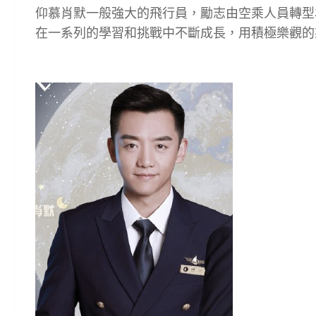
仰慕肖默一般強大的飛行員，勵志由空乘人員轉型
在一系列的學習和挑戰中不斷成長，用積極樂觀的