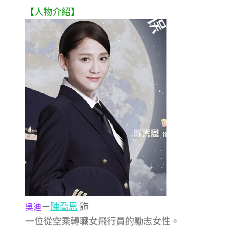
【人物介紹】
－
陳喬恩
飾
吳迪
一位從空乘轉職女飛行員的勵志女性。