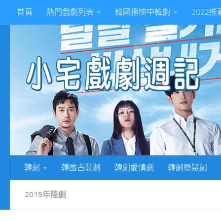
首頁
熱門戲劇列表
韓國播映中韓劇
2022
Skip to content
2
韓劇
韓國古裝劇
韓劇愛情劇
韓劇懸疑劇
2019年陸劇