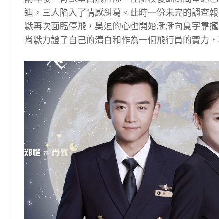
迪，三人陷入了情感糾葛。此時一份未完的調查報
默再次面臨停飛，吳迪的心也開始漸漸向夏宇靠攏
肖默力證了自己的清白和作為一個飛行員的實力，