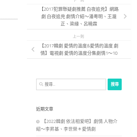
下一則
【2017犯罪懸疑劇推薦 白夜追兇】網路
劇 白夜追兇 劇情介紹～潘粵明、王瀧
正、梁緣、呂曉霖
上一則
【2017韓劇 愛情的溫度&愛情的溫度 劇
情】電視劇 愛情的溫度分集劇情1～10
搜
尋
關
鍵
近期文章
字:
【2022韓劇 依法相爱吧】劇情.人物介
紹～李昇基、李世榮＊愛情劇