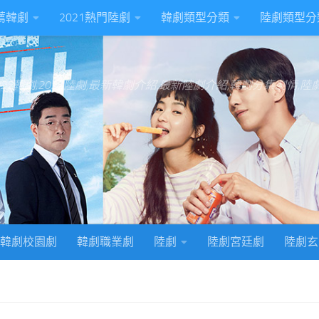
推薦韓劇
2021熱門陸劇
韓劇類型分類
陸劇類型分
022韓劇,2022陸劇,最新韓劇介紹,最新陸劇介紹,韓劇分集劇情,
韓劇校園劇
韓劇職業劇
陸劇
陸劇宮廷劇
陸劇玄