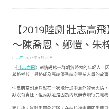
【2019陸劇 壯志高
～陳喬恩、鄭愷、朱
由
小宅
·
2017 年 9 月 24 日
《
壯志高飛
》劇情講述一群朝氣蓬勃的年輕人，
嚴格考核，最終成為高端優秀航空專業人員的故事
仲夏航空副駕肖默在一次飛行途中意外發現火情，
默沒有責任，但肖默還是因為內疚辭去飛行員職務
兩年後，肖默重回飛行隊，在航校復訓期間重遇已