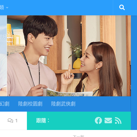
類
陸劇分集劇情
幻劇
陸劇校園劇
陸劇武俠劇
1
跟隨：