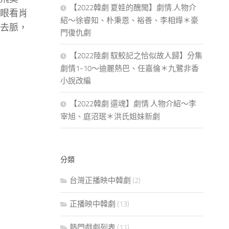
【2022韓劇 夏娃的醜聞】劇情.人物介
眼看肖
紹～徐睿知、朴秉恩、裕善、李相燁＊豪
去脈，
門復仇劇
【2022陸劇 馭鮫記之恰似故人歸】分集
劇情1-10～迪麗熱巴、任嘉倫＊九鷺非香
小說改編
【2022韓劇 還魂】劇情.人物介紹～李
宰旭、庭沼珉＊洪氏姐妹新劇
分類
台灣正播映中韓劇
(2)
正播映中韓劇
(13)
熱門戲劇列表
(11)