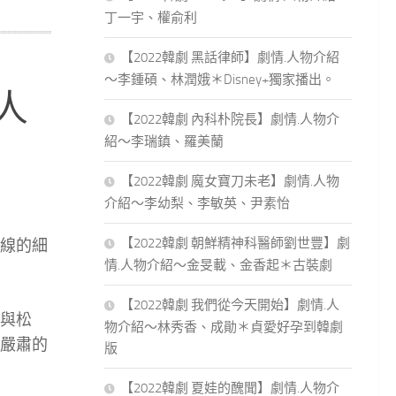
丁一宇、權俞利
【2022韓劇 黑話律師】劇情.人物介紹
～李鍾碩、林潤娥＊Disney+獨家播出。
人
【2022韓劇 內科朴院長】劇情.人物介
紹～李瑞鎮、羅美蘭
【2022韓劇 魔女寶刀未老】劇情.人物
介紹～李幼梨、李敏英、尹素怡
【2022韓劇 朝鮮精神科醫師劉世豐】劇
線的細
情.人物介紹～金旻載、金香起＊古裝劇
【2022韓劇 我們從今天開始】劇情.人
與松
物介紹～林秀香、成勛＊貞愛好孕到韓劇
嚴肅的
版
【2022韓劇 夏娃的醜聞】劇情.人物介