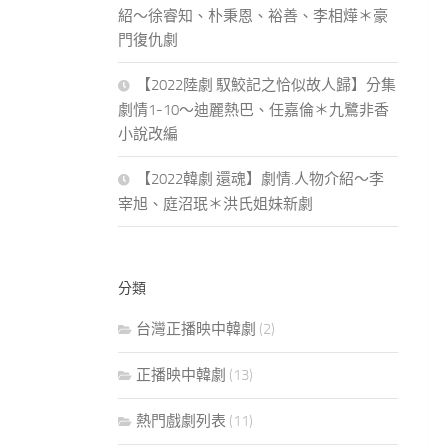
紹～徐睿知、朴秉恩、裕善、李相燁＊豪
門復仇劇
【2022陸劇 馭鮫記之恰似故人歸】分集
劇情1-10～迪麗熱巴、任嘉倫＊九鷺非香
小說改編
【2022韓劇 還魂】劇情.人物介紹～李
宰旭、庭沼珉＊洪氏姐妹新劇
分類
台灣正播映中韓劇
(2)
正播映中韓劇
(13)
熱門戲劇列表
(11)