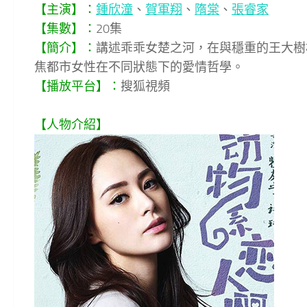
【主演】：
鍾欣潼
、
賀軍翔
、
隋棠
、
張睿家
【集數】：
20集
【簡介】：
講述乖乖女楚之河，在與穩重的王大樹
焦都市女性在不同狀態下的愛情哲學。
【播放平台】：
搜狐視頻
【人物介紹】