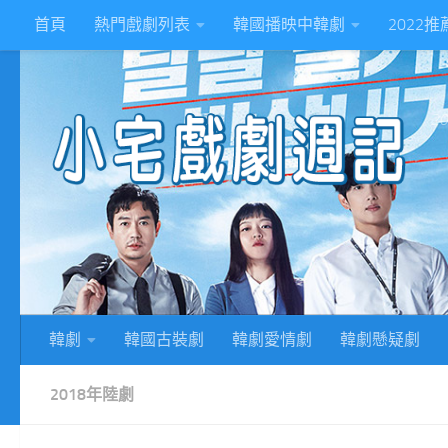
首頁
熱門戲劇列表
韓國播映中韓劇
2022
Skip to content
2
韓劇
韓國古裝劇
韓劇愛情劇
韓劇懸疑劇
2018年陸劇