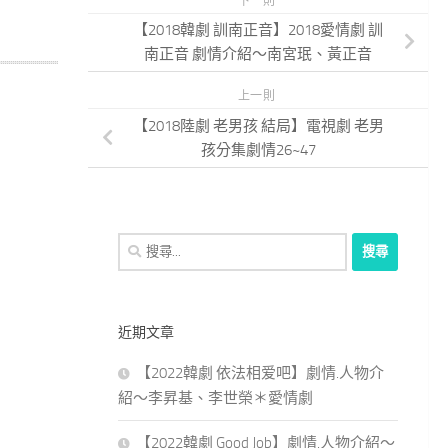
下一則
【2018韓劇 訓南正音】2018愛情劇 訓
南正音 劇情介紹～南宮珉、黃正音
上一則
【2018陸劇 老男孩 結局】電視劇 老男
孩分集劇情26~47
搜
尋
關
鍵
近期文章
字:
【2022韓劇 依法相爱吧】劇情.人物介
紹～李昇基、李世榮＊愛情劇
【2022韓劇 Good Job】劇情.人物介紹～