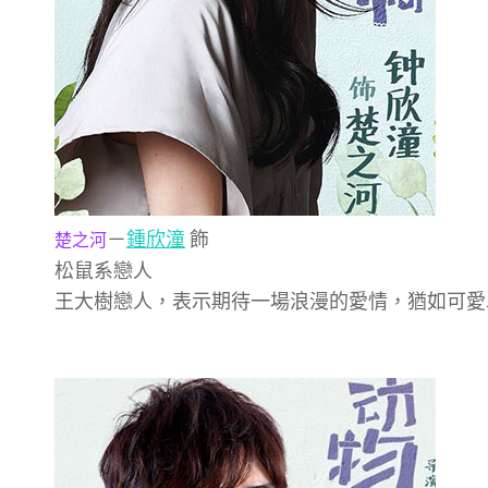
－
鍾欣潼
飾
楚之河
松鼠系戀人
王大樹戀人，表示期待一場浪漫的愛情，猶如可愛