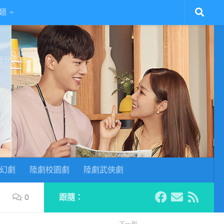
類
陸劇分集劇情
幻劇
陸劇校園劇
陸劇武俠劇
0
跟隨：