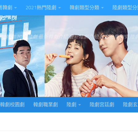
推薦韓劇
2021熱門陸劇
韓劇類型分類
陸劇類型分
022韓劇,2022陸劇,最新韓劇介紹,最新陸劇介紹,韓劇分集劇情,
韓劇校園劇
韓劇職業劇
陸劇
陸劇宮廷劇
陸劇玄