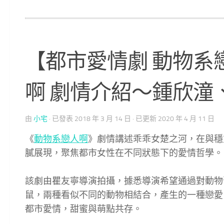
【都市愛情劇 動物系
啊 劇情介紹～鍾欣潼
由
小宅
· 已發表
2018 年 3 月 14 日
· 已更新
2020 年 4 月 11 日
《
動物系戀人啊
》劇情講述乖乖女楚之河，在與穩
膩展現，聚焦都市女性在不同狀態下的愛情哲學。
該劇由瞿友寧導演拍攝，據悉導演希望通過對動物
鼠，兩種看似不同的動物相結合，產生的一種戀愛
都市愛情，甜蜜與萌點共存。