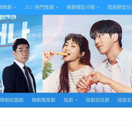
推薦韓劇
2021熱門陸劇
韓劇類型分類
陸劇類型分
022韓劇,2022陸劇,最新韓劇介紹,最新陸劇介紹,韓劇分集劇情,
韓劇校園劇
韓劇職業劇
陸劇
陸劇宮廷劇
陸劇玄