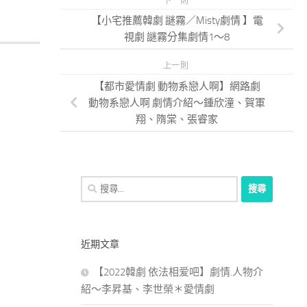
下一則
【小宅推薦韓劇 謎霧／Misty劇情 】電
視劇 謎霧分集劇情1～8
上一則
【都市愛情劇 動物系戀人啊】網路劇
動物系戀人啊 劇情介紹～鍾欣潼、賀軍
翔、隋棠、張睿家
搜
尋
關
鍵
近期文章
字:
【2022韓劇 依法相爱吧】劇情.人物介
紹～李昇基、李世榮＊愛情劇