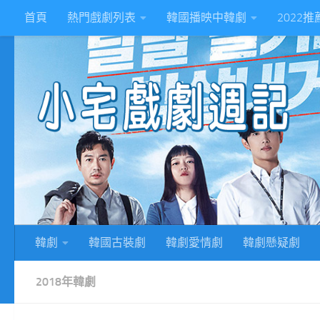
首頁
熱門戲劇列表
韓國播映中韓劇
2022
Skip to content
2
韓劇
韓國古裝劇
韓劇愛情劇
韓劇懸疑劇
2018年韓劇