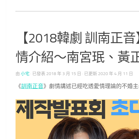
【2018韓劇 訓南正音
情介紹～南宮珉、黃
由
小宅
· 已發表
2018 年 3 月 15 日
· 已更新
2020 年 4 月 11 日
《
訓南正音
》劇情講述已經吃透愛情理論的不婚主