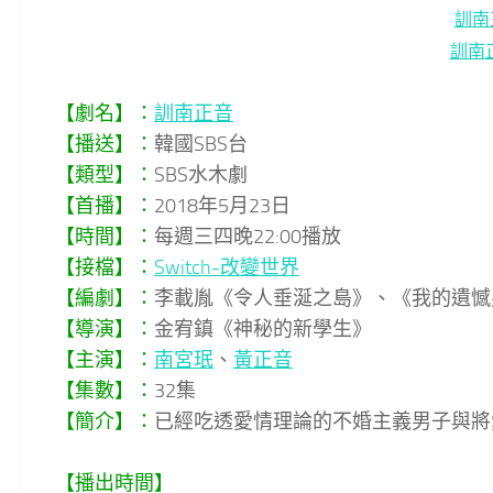
訓南
訓南
【劇名】：
訓南正音
【播送】：
韓國SBS台
【類型】：
SBS水木劇
【首播】：
2018年5月23日
【時間】：
每週三四晚22:00播放
【接檔】：
Switch-改變世界
【編劇】：
李載胤《令人垂涎之島》、《我的遺憾
【導演】：
金宥鎮《神秘的新學生》
【主演】：
南宮珉
、
黃正音
【集數】：
32集
【簡介】：
已經吃透愛情理論的不婚主義男子與將
【播出時間】