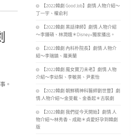
【2022韓劇 Good Job】劇情.人物介紹～
丁一宇、權俞利
【2022韓劇 黑話律師】劇情.人物介紹
劇
～李鍾碩、林潤娥＊Disney+獨家播出。
【2022韓劇 內科朴院長】劇情.人物介
紹～李瑞鎮、羅美蘭
【2022韓劇 魔女寶刀未老】劇情.人物
介紹～李幼梨、李敏英、尹素怡
事。
【2022韓劇 朝鮮精神科醫師劉世豐】劇
情.人物介紹～金旻載、金香起＊古裝劇
【2022韓劇 我們從今天開始】劇情.人
物介紹～林秀香、成勛＊貞愛好孕到韓劇
版