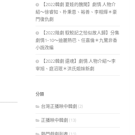
【2022韓劇 夏娃的醜聞】劇情.人物介
紹～徐睿知、朴秉恩、裕善、李相燁＊豪
門復仇劇
【2022陸劇 馭鮫記之恰似故人歸】分集
劇情1-10～迪麗熱巴、任嘉倫＊九鷺非香
小說改編
【2022韓劇 還魂】劇情.人物介紹～李
宰旭、庭沼珉＊洪氏姐妹新劇
分類
台灣正播映中韓劇
(2)
正播映中韓劇
(13)
熱門戲劇列表
(11)