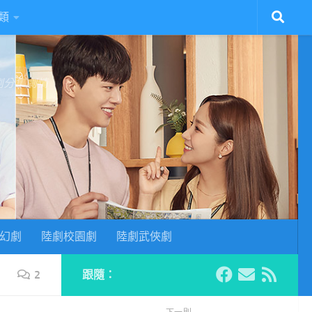
類
陸劇分集劇情
幻劇
陸劇校園劇
陸劇武俠劇
2
跟隨：