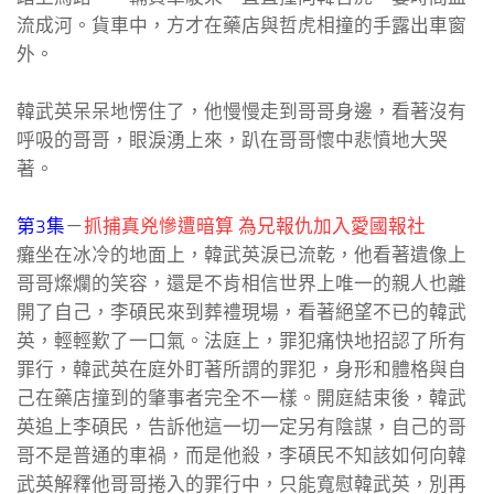
流成河。貨車中，方才在藥店與哲虎相撞的手露出車窗
外。
韓武英呆呆地愣住了，他慢慢走到哥哥身邊，看著沒有
呼吸的哥哥，眼淚湧上來，趴在哥哥懷中悲憤地大哭
著。
第3集
－
抓捕真兇慘遭暗算 為兄報仇加入愛國報社
癱坐在冰冷的地面上，韓武英淚已流乾，他看著遺像上
哥哥燦爛的笑容，還是不肯相信世界上唯一的親人也離
開了自己，李碩民來到葬禮現場，看著絕望不已的韓武
英，輕輕歎了一口氣。法庭上，罪犯痛快地招認了所有
罪行，韓武英在庭外盯著所謂的罪犯，身形和體格與自
己在藥店撞到的肇事者完全不一樣。開庭結束後，韓武
英追上李碩民，告訴他這一切一定另有陰謀，自己的哥
哥不是普通的車禍，而是他殺，李碩民不知該如何向韓
武英解釋他哥哥捲入的罪行中，只能寬慰韓武英，別再