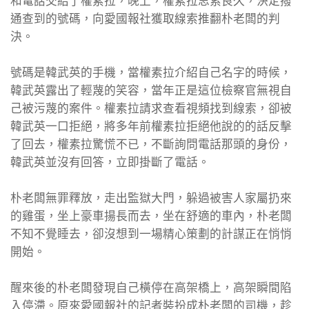
和電話交給了權素拉，晚上，權素拉思索良久，決定撥
通查到的號碼，向愛國報社獲取線索推翻朴老闆的判
決。
號碼是韓武英的手機，當權素拉介紹自己名字的時候，
韓武英露出了輕蔑的笑容，當年正是這位檢察官無視自
己被污蔑的案件。權素拉請求查看視頻找到線索，卻被
韓武英一口拒絕，將多年前權素拉拒絕他說的的話反擊
了回去，權素拉驚慌不已，不斷詢問電話那頭的身份，
韓武英並沒有回答，立即掛斷了電話。
朴老闆無罪釋放，走出監獄大門，躲過被害人家屬扔來
的雞蛋，坐上豪車揚長而去，坐在舒適的車內，朴老闆
不知不覺睡去，卻沒想到一場精心策劃的計謀正在悄悄
開始。
醒來後的朴老闆發現自己橫停在高架橋上，高架瞬間陷
入停滯。原來愛國報社的記者裝扮成朴老闆的司機，趁