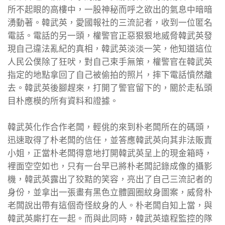
所不起眼的高樓中，一股神秘而呼之欲出的氣息中暗暗
湧動著。韓武英，愛國報社的三流記者，收到一位匿名
電話。電話的另一頭，權警官正惡狠狠地威脅韓武英發
現自己違法亂紀的真相，韓武英淡淡一笑，他知道這位
人民公僕除了狂吠，對自己束手無策，權警官在韓武英
指定的地點拿回了自己被偷拍的照片，摔下電話憤然離
去。韓武英後腳趕來，打開了警官留下的，關於走私頭
目朴應模的所有資料和證據。
韓武英化作合作老闆，輕佻的來到朴老闆所在的碼頭，
迅速取得了朴老闆的信任，並答應韓武英向其非法販賣
小姐，正當朴老闆得意地打開韓武英呈上的現金箱時，
裡面空空如也，只有一台早已將朴老闆記錄成像的攝影
機，韓武英露出了狡黠的笑容，亮出了自己三流記者的
身份，並拿出一張畫有黑色立體圓圈紋身圖案，威脅朴
老闆說出帶有這個奇怪紋身的人。朴老闆自知上當，與
韓武英廝打在一起。而與此同時，韓武英遠程監控的隊