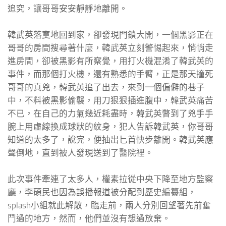
追究，讓哥哥安安靜靜地離開。
韓武英落寞地回到家，卻發現門鎖大開，一個黑影正在
哥哥的房間搜尋著什麼，韓武英立刻警惕起來，悄悄走
進房間，卻被黑影有所察覺，用打火機混淆了韓武英的
事件，而那個打火機，還有熟悉的手臂，正是那天撞死
哥哥的真兇，韓武英追了出去，來到一個偏僻的巷子
中，不料被黑影偷襲，用刀狠狠插進腹中，韓武英痛苦
不已，在自己的力氣幾近耗盡時，韓武英瞥到了兇手手
腕上用虛線換成球狀的紋身，犯人告訴韓武英，你哥哥
知道的太多了，說完，便抽出匕首快步離開。韓武英應
聲倒地，直到被人發現送到了醫院裡。
此次事件牽連了太多人，權素拉從中央下降至地方監察
廳，李碩民也因為誤播報道被分配到歷史編纂組，
splash小組就此解散，臨走前，兩人分別回望著先前奮
鬥過的地方，然而，他們並沒有想過放棄。