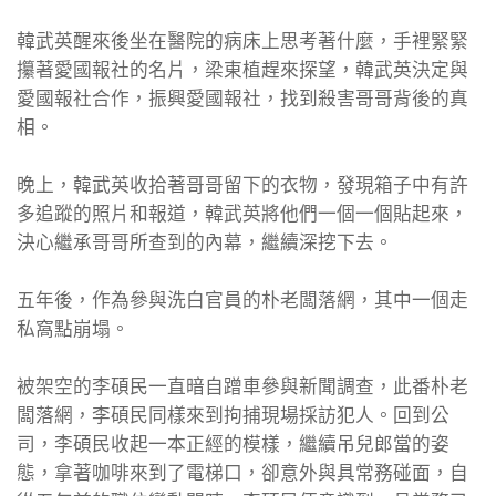
韓武英醒來後坐在醫院的病床上思考著什麼，手裡緊緊
攥著愛國報社的名片，梁東植趕來探望，韓武英決定與
愛國報社合作，振興愛國報社，找到殺害哥哥背後的真
相。
晚上，韓武英收拾著哥哥留下的衣物，發現箱子中有許
多追蹤的照片和報道，韓武英將他們一個一個貼起來，
決心繼承哥哥所查到的內幕，繼續深挖下去。
五年後，作為參與洗白官員的朴老闆落網，其中一個走
私窩點崩塌。
被架空的李碩民一直暗自蹭車參與新聞調查，此番朴老
闆落網，李碩民同樣來到拘捕現場採訪犯人。回到公
司，李碩民收起一本正經的模樣，繼續吊兒郎當的姿
態，拿著咖啡來到了電梯口，卻意外與具常務碰面，自