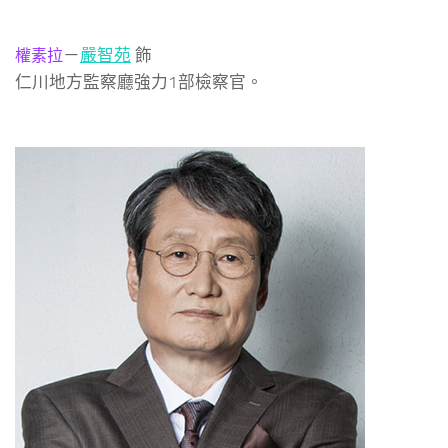
－
嚴智苑
飾
權素拉
仁川地方監察廳強力1部檢察官。