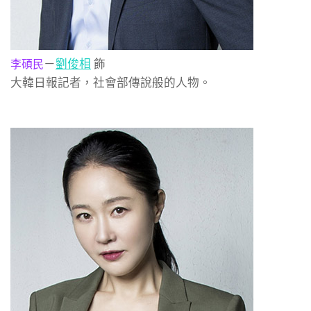
－
劉俊相
飾
李碩民
大韓日報記者，社會部傳說般的人物。