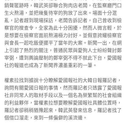
銷聲匿跡時，韓武英卻聯合狗肉店老闆，在監察廳門口
生火熬湯，並把幾隻待宰的狗放了出來。場面十分混
亂，記者趕到現場採訪，老闆告訴記者，自己曾收到檢
察官的搜查令，全家為此十分困擾，然而人微言輕，於
是想要在檢察官面前熬湯極力討好。並假意誇耀檢察官
與會長一起吃飯便擺平了當年的大案。新聞一出，在網
上引起了熱烈的關注，普通民眾與愛狗人士紛紛聲討鄭
宰弼，遭到輿論壓制的鄭宰弼不得不就此下台，愛國報
社的報道也成為了新聞界濃墨重彩的一筆。
權素拉找到據說十分瞭解愛國報社的大韓日報羅記者，
詢問有關愛國日報的事情，然而羅記者只透露了愛國報
社非同常人的取材手段以及一個名為榮繁幫的社會組織
的利益夥伴，當權素拉想要瞭解愛國報社具體位置時，
羅記者卻稍稍猶豫起來，韓武英發來信息，羅記者找了
個借口溜走，來到一條偏僻的溪流邊。