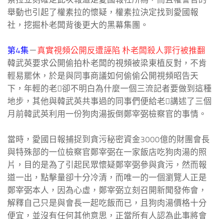
舉動也引起了權素拉的懷疑，權素拉決定找到愛國報
社，挖掘朴老闆背後更大的黑幕集團。
第4集
－
真實視頻公開反遭誣陷 朴老闆殺人罪行被推翻
韓武英要求公開偷拍朴老闆的視頻被梁東植反對，不肯
輕易罷休，於是與同事商議如何偷偷公開視頻昭告天
下，年輕的老卻不明白為什麼一個三流記者要做到這種
地步，其他與韓武英共事過的同事們便給老講述了三個
月前韓武英利用一份狗肉湯扳倒鄭宰弼檢察官的事情。
當時，愛國日報捕捉到貪污秘密資金3000億的財團會長
與特殊部的一位檢察官鄭宰弼在一家飯店吃狗肉湯的照
片，目的是為了引起民眾懷疑鄭宰弼參與貪污，然而報
道一出，點擊量卻十分冷清，而唯一的一個瀏覽人正是
鄭宰弼本人，因為心虛，鄭宰弼立刻召開新聞發佈會，
解釋自己只是與會長一起吃飯而已，且狗肉湯價格十分
便宜，並沒有任何其他意思，正當所有人認為此事將會