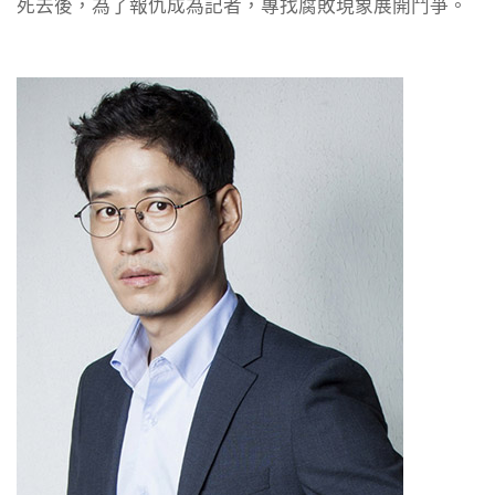
死去後，為了報仇成為記者，專找腐敗現象展開鬥爭。