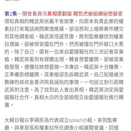
第2集
－
閔會長貪污真相遭翻盤 韓哲虎被組織秘密殺害
得知真相的韓武英依舊不肯放棄，向原本負責此案的權
素拉打來電話詢問案情進展，卻沒想到上級將案件轉交
到其他調查組，韓武英倍感荒唐，跑到監察廳找到權素
拉理論，卻被保安擋在門外，然而被擋在門外破口大罵
的，除了自己，還有一位來自愛國報社的三流記者梁東
植，韓武英看到有媒體出現，轉身想要離開，卻被梁東
植發現，便攔住她想要做一次專訪。韓武英十分嫌棄，
正準備拒絕離開，梁東植卻告訴韓武英，自己知道被洪
教練的叔叔金善洪院長誣陷的事情，一句話立刻引起韓
武英的注意，為了找到此人查出真相，韓武英決定與愛
國報社合作，真相大白的全部過程交由愛國報社進行轉
播。
大韓日報以李碩民為代表成立splash小組，來到監察
廳，與車部長和權素拉所在調查小組展開會議，回憶