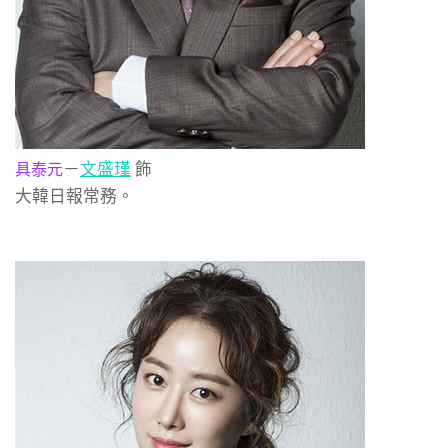
－
文盛瑾
飾
具泰元
大韓日報常務。