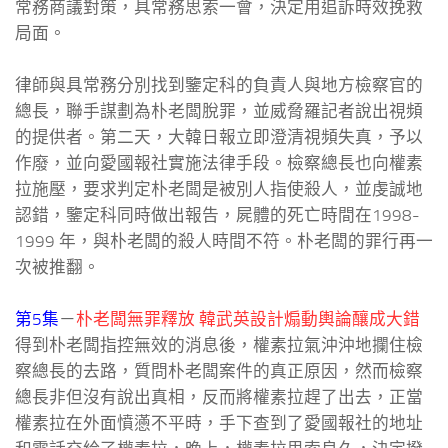
常務商議對策，具常務思索一會，決定用追訴時效挽救
局面。
律師與具常務分別找到鑒定科的負責人與地方檢察官的
總長，聯手謀劃為朴老闆脫罪，並威脅羅記者說出視頻
的提供者。第二天，大韓日報立即澄清視頻失真，予以
作廢，並向愛國報社實施法律手段。檢察總長也向權素
拉施壓，要求判定朴老闆是被別人指使殺人，並虔誠地
認錯，鑒定科同時做出報告，屍體的死亡時間在1998-
1999 年，與朴老闆的殺人時間不符。朴老闆的罪行再一
次被推翻。
第5集
－
朴老闆無罪釋放 韓武英設計煽動輿論釀成大錯
得到朴老闆指控無效的消息後，權素拉氣沖沖地攔住檢
察總長的去路，質問朴老闆案件的真正原因，然而檢察
總長非但沒有說出真相，反而將權素拉趕了出去，正當
權素拉在外面憤懣不平時，手下查到了愛國報社的地址