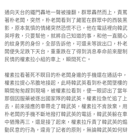
通向天台的鐵門轟地一聲被撞翻，群眾轟然而上，責罵
著朴老闆，突然，朴老闆看到了藏匿在群眾中的西裝黑
影，原本氣憤的情緒突然恐慌不已，他在電話裡向韓武
英呼救，只要幫他，就將自己知道的事，和他一直關心
的紋身男的身份，全部告訴他，可還未等說出口，朴老
闆便失足跌下天台，重重跌在了得到消息奉命前來壓制
民情的權素拉小組的車上，瞬間死亡。
權素拉看著死不瞑目的朴老闆身邊的手機還在通話中，
權素拉提心吊膽地接起，此時韓武英看到朴老闆墜樓的
瞬間匆匆趕到現場，被權素拉看到，便一眼認出了當年
那個因服藥被逐出國家隊的韓武英。權素拉急忙追了上
去，前來接應的車帶走了韓武英，權素拉不肯放棄，用
朴老闆的手機不斷地撥打韓武英的電話，韓武英躲在車
中猶豫再三，還是接了起來，權素拉斥責了韓武英的煽
動民意的行為，違背了記者的原則，無論韓武英如何辯