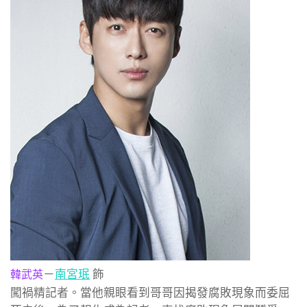
－
南宮珉
飾
韓武英
闖禍精記者。當他親眼看到哥哥因揭發腐敗現象而委屈