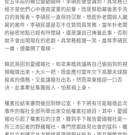
從五年前的職位變動開時，李碩民便意識到，具常務已
經不是他們心中德高望重的前輩，而是幫助幕後黑手洗
白的背叛者。李碩民一直保持沉默，想起朴老闆殺人藏
屍的案件，李碩民還是忍不住質問具常務，當年朴老闆
的秘密地點已經有所懷疑，還是讓自己掩蓋此事，否則
就不會出現現在的悲劇。具常務輕蔑一笑，羞辱李碩民
一番，便離開了電梯。
韓武英回到愛國報社，和梁東植商議將自己偷拍到的視
頻報道出來，大火一把，既能應付當年欠下高爾夫球館
館長的債務，又能讓報社出名，然而梁東植卻一口否
決，此事牽扯集團殺人，怕惹禍上身。
權素拉結束審問後回到辦公室，手下將有可能報道此次
事件的報社全部列舉出來交給權素拉過目，其中，愛國
報社引起了權素拉的注意，聽到手下報告愛國報社是一
所三流記者的野雞報社，專門挖掘政見社會的猛料，權
素拉立刻確定此次報道是愛國報社所為，而且權警官的