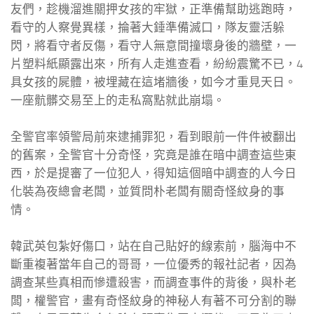
友們，趁機溜進關押女孩的牢獄，正準備幫助逃跑時，
看守的人察覺異樣，掄著大錘準備滅口，隊友靈活躲
閃，將看守者反傷，看守人無意間撞壞身後的牆壁，一
片塑料紙顯露出來，所有人走進查看，紛紛震驚不已，4
具女孩的屍體，被埋藏在這堵牆後，如今才重見天日。
一座骯髒交易至上的走私窩點就此崩塌。
全警官率領警局前來逮捕罪犯，看到眼前一件件被翻出
的舊案，全警官十分奇怪，究竟是誰在暗中調查這些東
西，於是提審了一位犯人，得知這個暗中調查的人今日
化裝為夜總會老闆，並質問朴老闆有關奇怪紋身的事
情。
韓武英包紮好傷口，站在自己貼好的線索前，腦海中不
斷重複著當年自己的哥哥，一位優秀的報社記者，因為
調查某些真相而慘遭殺害，而調查事件的背後，與朴老
闆，權警官，畫有奇怪紋身的神秘人有著不可分割的聯