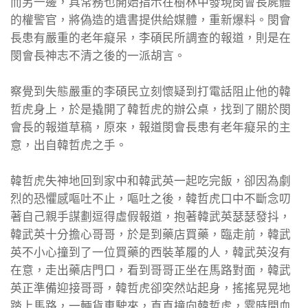
而另一邊，具常務也開始指示在樹林中發現閔會長屍體
的權警官，將偽造的遺書提供給媒體，重新爆料。閔會
長患有嚴重的老年癡呆，李碩民所調查的報道，則是在
閔會長神志不清之後的一派胡言。
察覺到失態嚴重的李碩民立刻懷疑到打電話阻止他的韓
哲虎身上，於是撬開了韓哲虎的辦公桌，找到了關於閔
會長的報道草稿，原來，報道閔會長患有老年癡呆的主
意，出自韓哲虎之手。
韓哲虎失神地回到家中和韓武英一起吃完飯，卻因為劇
烈的恐懼感嘔吐不止，嘔吐之後，韓哲虎口中不斷念叨
著自己親手謀劃逗得虛假報道，抱著韓武英瑟瑟發抖，
韓武英十分擔心哥哥，於是到藥店買藥，臨走前，韓武
英不小心撞到了一位買藥的西裝革履的人，韓武英沒有
在意，走出藥店門口，看到哥哥正坐在馬路對面，韓武
英正準備迎接哥哥，韓哲虎卻突然站起身，搖搖晃晃地
踏上馬路，一輛貨車駛來，直直撞向韓哲虎，霎時間血