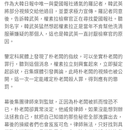
作為大韓日報中唯一與愛國報社通氣的羅記者，韓武英
將部分視頻交給他過目，並要求極力宣傳。羅記者同意
後，告訴韓武英，權素拉檢察官正在尋找愛國報社。聽
到名字，韓武英猛然想起權素拉正是當年不肯幫他洗清
服藥嫌疑的那個人，這也是韓武英一直討厭檢察官的原
因。
鑒定科屍體上發現了朴老闆的指紋，可以坐實朴老闆的
罪行，聽到這個消息，權素拉立刻興奮起來，立即擬定
起訴狀，召集媒體引發輿論，此時朴老闆的視頻也被公
開，這一次一定能確定朴老闆殺人罪，得到應有的懲
罰。
幕後集團律師來到監獄，正因為朴老闆被抓而惶恐不
已，朴老闆卻異常淡定，他威脅律師，如果沒能想到辦
法拯救自己，就把自己知道的那些秘密全部洩露出去，
幕後的操縱者們也會岌岌可危。律師無法，只好找到具