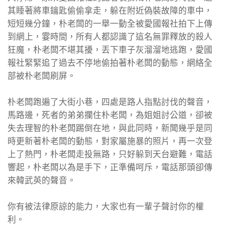
其睡著將車鑰匙偷偷拿走，躲在附近偽裝故障的車中，
短短幾分鐘，朴老闆的一舉一動全被愛國報社拍下上傳
到網上，霎時間，所有人都認識了這名無罪釋放的殺人
狂魔，朴老闆不堪其擾，丟下車子灰溜溜地逃跑，愛國
報社緊緊追了過去不停地偷拍著朴老闆的動態，網絡全
部被朴老闆刷屏。
朴老闆跑遍了大街小巷，四處是路人指點討伐的聲音，
馬路邊，死者的弟弟攔住朴老闆，為姐姐討公道，卻被
失去理智的朴老闆踢倒在地，與此同時，新聞幾乎是同
時更新著朴老闆的動態，對家屬施暴的照片，再一次登
上了熱門，朴老闆走投無路，只好躲到天台避難，電話
響起，朴老闆以為是手下，正準備呵斥，電話那頭卻傳
來韓武英的聲音。
你有被法律原諒的能力，大家也有一輩子聲討你的權
利。