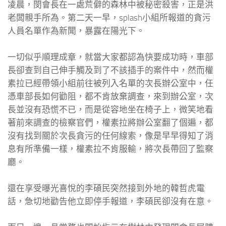
凌晨，閔會長在一處荒僻的森林中被秘密殺害，正是洪
老闆親手所為。第二天一早，splash小組所報道的貪污
人員名單作為新聞，暴露在陽光下。
一切似乎順理成章，就當大家都認為快要成功時，車部
長卻查到自己伸手觸及到了不該插手的案件中，然而權
素拉已經帶領小組前往被列入名單的次長辦公室中，任
憑車部長如何勸阻，都不肯放棄調查，來到辦公室，次
長並沒有恐慌不已，而是從容地坐在椅子上，微笑地看
著前來調查的檢察官們，權素拉將辦公室翻了個遍，都
沒有找到關於次長貪污的任何線索，像是早早得知了消
息有所準備一樣，權素拉不肯服輸，將次長帶回了監察
廳。
還在享受曝光喜悅的李碩民突然接到外地的韓哲虎電
話，急切地勸告他立即停手報道，李碩民卻沒有在意。