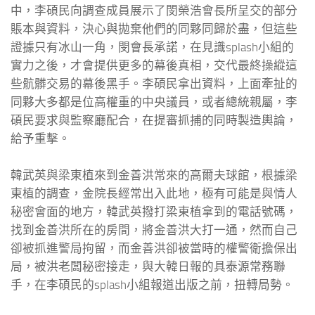
中，李碩民向調查成員展示了閔榮浩會長所呈交的部分
賬本與資料，決心與拋棄他們的同夥同歸於盡，但這些
證據只有冰山一角，閔會長承諾，在見識splash小組的
實力之後，才會提供更多的幕後真相，交代最終操縱這
些骯髒交易的幕後黑手。李碩民拿出資料，上面牽扯的
同夥大多都是位高權重的中央議員，或者總統親屬，李
碩民要求與監察廳配合，在提審抓捕的同時製造輿論，
給予重擊。
韓武英與梁東植來到金善洪常來的高爾夫球館，根據梁
東植的調查，金院長經常出入此地，極有可能是與情人
秘密會面的地方，韓武英撥打梁東植拿到的電話號碼，
找到金善洪所在的房間，將金善洪大打一通，然而自己
卻被抓進警局拘留，而金善洪卻被當時的權警衛擔保出
局，被洪老闆秘密接走，與大韓日報的具泰源常務聯
手，在李碩民的splash小組報道出版之前，扭轉局勢。