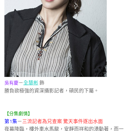
－
全慧彬
飾
吳有慶
勝負欲極強的資深攝影記者，碩民的下屬。
【分集劇情】
第1集
－
三流記者為兄查案 驚天事件逐出水面
夜幕降臨，樓外車水馬龍，安靜而祥和的湧動著，而一