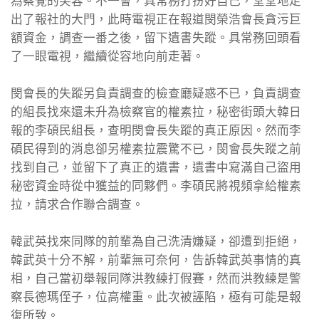
為察覺的笑容。不一會，具常務打扮好自己，堂堂地走
出了報社的大門，此時電視正在報道閔榮浩會長貪污巨
額資金，調查一番之後，留下遺書失蹤。具常務回頭看
了一眼電視，繼續從容地向前走著。
閔會長的失蹤另負責調查的檢查廳疑惑不已，負責調查
的組長找來還未升為檢察官的權素拉，秘密街頭大韓日
報的李碩民組長，查明閔會長失蹤的真正原因。然而李
碩民得到的消息卻另權素拉震驚不已，閔會長失蹤之前
找到自己，並留下了真正的遺書，遺書中寫滿自己盜用
秘密資金時從中獲益的同夥們。李碩民將視頻拿給權素
拉，請求合作聯合調查。
韓武英找來同隊的前輩為自己洗清嫌疑，卻遭到拒絕，
韓武英十分不解，前輩無可奈何，告訴韓武英事情的真
相，自己當初舉報同隊洪教練打假賽，然而洪教練是警
察長德瑪侄子，位高權重。此次被誣陷，極有可能是報
復所致。