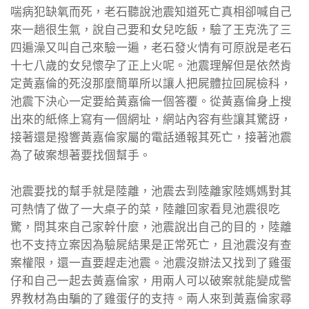
喘病犯缺氧而死，老石聽說池震知道死亡真相卻喊自己
來一趟很生氣，說自己要和女兒吃飯，驗了王克洗了三
四遍澡又叫自己來驗一遍，老石發火情有可原說是老石
十七八歲的女兒懷孕了正上火呢。池震理解但是依然肯
定黃嘉倫的死沒那麼簡單所以讓人把屍體拉回屍檢科，
池震下決心一定要給黃嘉倫一個答覆。從黃嘉倫身上搜
出來的紙條上寫有一個網址，網站內容有些讓其驚訝，
接著還是撥響黃嘉倫家屬的電話通報其死亡，接著池震
為了破案想著要找個幫手。
池震要找的幫手就是陸離，池震去到陸離家陸媽媽對其
可熱情了做了一大桌子的菜，陸離回家看見池震很吃
驚，問其來自己家幹什麼，池震說出自己的目的，陸離
也不支持立案因為驗屍結果是正常死亡，且池震沒有查
案權限，還一直要趕走池震。池震沒辦法又找到了雞蛋
仔和自己一起去黃嘉倫家，用兩人可以破案就能變成警
界教材為由騙的了雞蛋仔的支持。兩人來到黃嘉倫家尋