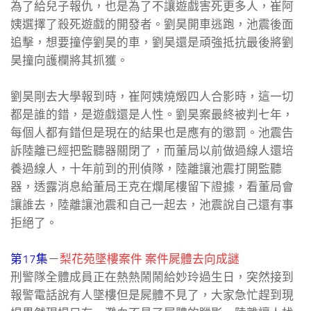
為了給兒子報仇，也是為了不讓遊戲害死更多人，崔阿
姨選擇了殺死遊戲的開發者。劉昊開車逃跑，池震後面
追擊，想要撞停劉昊的車，劉昊還是頑強抵抗最後將劉
昊撞向護欄將其抓獲。
劉昊剛去大學報到時，崔阿姨燒燬四人合影時，這一切
都是誰的錯，是遊戲還是人性。劉昊案最終被判七年，
每個人都有錯但是現在的結果也是應有的懲罰。池震告
訴陸離已經把監聽器關閉了，而董局以前做過線人還培
養過線人，十年前到的刑偵隊，陸離讓池震打開監聽
器，透露消息給董局王克在爛尾樓留下證據，看董局會
讓誰去，陸離讓池震和自己一起去，池震說自己還有事
拒絕了。
第17集
－
梨花苑墜樓案件 案件屍體去向成謎
刑警隊全體成員正在熱熱鬧鬧給妙玲過生日，突然接到
報警電話說有人墜樓但是屍體不見了，大家急忙趕到現