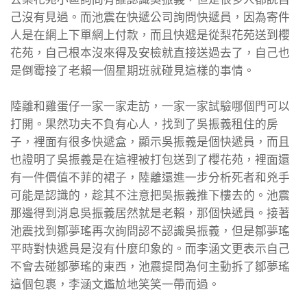
己沒有見過。而池震在快遞公司詢問快遞員，因為寄件
人是在網上下單網上付款，而且快遞是從梨花苑送到櫻
花苑，自己根本沒來得及安檢就直接送過去了，自己也
是倒霉接了老賴一個星期班就碰見這樣的事情。
陸離和雞蛋仔一家一家走訪，一家一家試驗哪個門可以
打開。果然功夫不負有心人，找到了吳振義租住的房
子，裡面有很多快遞盒，顯示吳振義是個快遞員，而且
也證明了吳振義是在這裡被打包送到了櫻花苑，裡面還
有一件價值不菲的裙子，陸離還進一步分析死者和兇手
可能是認識的，趁其不注意把吳振義推下樓去的。池震
那邊得到消息吳振義居然就是老賴，那個快遞員。接著
池震找到鄒夢瑤再次詢問認不認識吳振義，但是鄒夢瑤
平時對快遞員是沒有什麼印象的。而李涵文更表示自己
不會去碰鄒夢瑤的東西，池震提問為何主動拆了鄒夢瑤
這個包裹，李涵文尷尬地笑笑一帶而過。