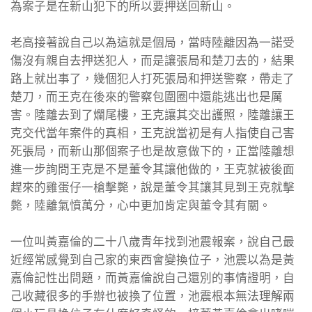
為案子是在新山犯下的所以要押送回新山。
老高接著說自己以為這就是個局，當時陸離因為一諾受
傷沒有親自去押送犯人，而是讓張局和楚刀去的，結果
路上就出事了，幾個犯人打死張局和押送警察，帶走了
楚刀，而王克在後來的警察包圍圈中還能逃出也是厲
害。陸離去到了爛尾樓，王克讓其交出護照，陸離讓王
克交代當年案件的真相，王克說當初是有人指使自己害
死張局，而新山那個案子也是故意做下的，正當陸離想
進一步詢問王克是不是董令其讓他做的，王克就被後面
趕來的雞蛋仔一槍擊斃，說是董令其讓其見到王克就擊
斃，陸離氣憤萬分，心中更加肯定與董令其有關。
一位叫黃嘉倫的二十八歲青年找到池震報案，說自己最
近經常感覺到自己家的東西會變換位子，池震以為是黃
嘉倫記性出問題，而黃嘉倫說自己還別的事情證明，自
己收藏很多的手辦也被換了位置，池震根本無法理解兩