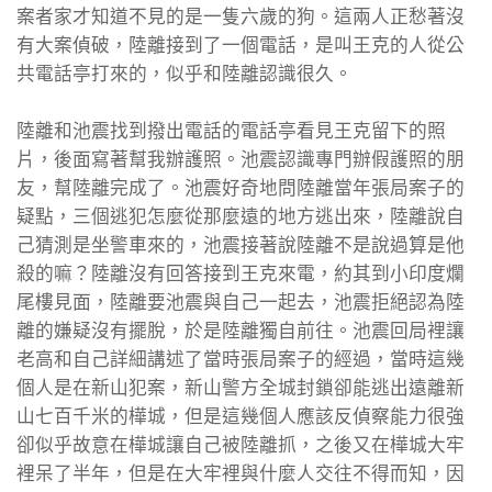
案者家才知道不見的是一隻六歲的狗。這兩人正愁著沒
有大案偵破，陸離接到了一個電話，是叫王克的人從公
共電話亭打來的，似乎和陸離認識很久。
陸離和池震找到撥出電話的電話亭看見王克留下的照
片，後面寫著幫我辦護照。池震認識專門辦假護照的朋
友，幫陸離完成了。池震好奇地問陸離當年張局案子的
疑點，三個逃犯怎麼從那麼遠的地方逃出來，陸離說自
己猜測是坐警車來的，池震接著說陸離不是說過算是他
殺的嘛？陸離沒有回答接到王克來電，約其到小印度爛
尾樓見面，陸離要池震與自己一起去，池震拒絕認為陸
離的嫌疑沒有擺脫，於是陸離獨自前往。池震回局裡讓
老高和自己詳細講述了當時張局案子的經過，當時這幾
個人是在新山犯案，新山警方全城封鎖卻能逃出遠離新
山七百千米的樺城，但是這幾個人應該反偵察能力很強
卻似乎故意在樺城讓自己被陸離抓，之後又在樺城大牢
裡呆了半年，但是在大牢裡與什麼人交往不得而知，因