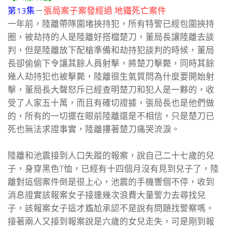
第13集
－
張局案子案發經過 地鐵死亡案件
一年前，陸離帶隊圍堵挾持犯，所有特警已經包圍挾持
圈，被劫持的人是陸離好搭檔楚刀，董局長讓陸離去談
判，但是陸離放下配槍準備和劫持犯談判的時候，董局
長卻偷偷下令讓其餘人員射擊，將楚刀擊斃，同時其餘
幾人劫持犯也被擊斃，陸離很生氣質問為什麼要開始射
擊，董局長大聲怒斥已經查明楚刀和犯人是一夥的，收
受了人家五十萬，而且有確切證據，張局長也是他們做
的，所有的一切擺在眼前陸離還是不相信，只是楚刀已
死也無法求證事實，陸離摟著楚刀痛哭流淚。
陸離和池震接到人口失蹤的報案，說自己二十七歲的兒
子，身穿黑色T恤，已經有十四個月沒有見到兒子了，陸
離對這個案件倒是很上心，池震的手機響個不停，收到
消息證實該報案女子接連幾次浪費大量警力去尋找兒
子，該報案女子這才尷尬承認不是說有問題找警察嗎。
接著兩人又接到報案說是六歲的女兒走失，可是剛到報