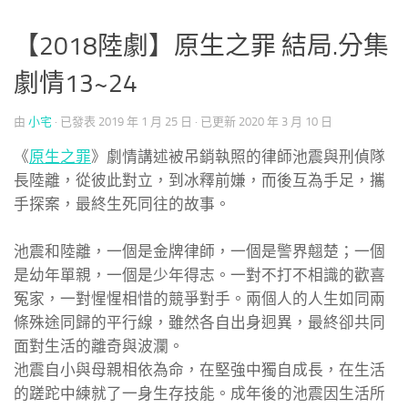
【2018陸劇】原生之罪 結局.分集
劇情13~24
由
小宅
· 已發表
2019 年 1 月 25 日
· 已更新
2020 年 3 月 10 日
《
原生之罪
》劇情講述被吊銷執照的律師池震與刑偵隊
長陸離，從彼此對立，到冰釋前嫌，而後互為手足，攜
手探案，最終生死同往的故事。
池震和陸離，一個是金牌律師，一個是警界翹楚；一個
是幼年單親，一個是少年得志。一對不打不相識的歡喜
冤家，一對惺惺相惜的競爭對手。兩個人的人生如同兩
條殊途同歸的平行線，雖然各自出身迥異，最終卻共同
面對生活的離奇與波瀾。
池震自小與母親相依為命，在堅強中獨自成長，在生活
的蹉跎中練就了一身生存技能。成年後的池震因生活所