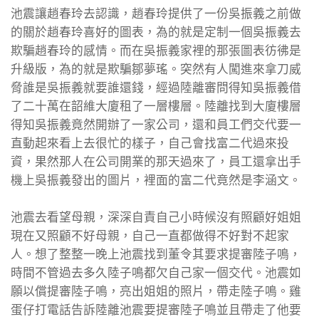
池震讓趙春玲去認識，趙春玲提供了一份吳振義之前做
的關於趙春玲喜好的圖表，為的就是定制一個吳振義去
欺騙趙春玲的感情。而在吳振義家裡的那張圖表彷彿是
升級版，為的就是欺騙鄒夢瑤。突然有人闖進來拿刀威
脅誰是吳振義就要誰還錢，經過陸離審問得知吳振義借
了二十萬在韶維大廈租了一層樓層。陸離找到大廈樓層
得知吳振義竟然開辦了一家公司，還和員工們交代要一
直動起來看上去很忙的樣子，自己會找富二代過來投
資，果然那人在公司開業的那天過來了，員工還拿出手
機上吳振義發出的圖片，裡面的富二代竟然是李涵文。
池震去看望母親，深深自責自己小時候沒有照顧好姐姐
現在又照顧不好母親，自己一直都做得不好對不起家
人。想了整整一晚上池震找到董令其要求提審陸子鳴，
時間不管過去多久陸子鳴都欠自己家一個交代。池震如
願以償提審陸子鳴，亮出姐姐的照片，帶走陸子鳴。雞
蛋仔打電話告訴陸離池震要提審陸子鳴並且帶走了他要