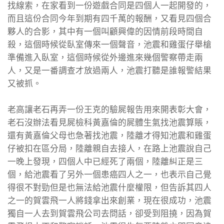
找線索，在家看到一份遊戲合同是四個人一起開發的，
而且這份合同今年到期有四千萬的報酬，又看見四個合
夥人的合影，其中有一個叫顧興偉的因情前段時間自
殺，這個時候從臥室傳來一個聲音，池震和雞蛋仔舉槍
準備進入臥室，這個時候從外邊進來幾個警察帶走兩
人，又是一番調查才放過兩人，池震打聽是誰報警結果
又被抓。
老高讓老石再弄一份王克的驗屍報告用來開表彰大會，
老石沒辦法看見屍檢科黃嘉倫的屍體生氣找池震算賬，
還有黃嘉倫父母也急著找池震，陸離才得知池震和雞蛋
仔被扣在區分局，陸離親自去接人，在路上池震說自己
一晚上發現，四個人中已經死了兩個，陸離糾正是三
個，給池震看了另外一個患癌四人之一，也表示自己覺
得很不對勁但是也無法給池震什麼權限，但告訴其四人
之一的賀雲飛一人將錢拿出來創業，現在很成功，池震
獨自一人去到賀雲飛公司去問話，卻受到阻撓，因為賀