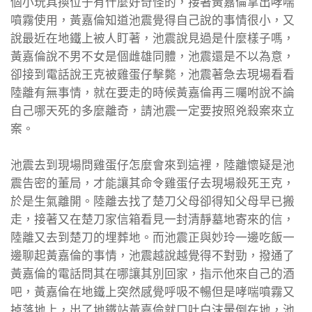
個小玩具換位子有什麼好奇怪的，接著黃嘉倫拿出哮喘
噴霧使用，黃嘉倫知道池震覺得自己說的事情很小，又
說最近在地鐵上被人盯著，池震說見過是什麼樣子嗎，
黃嘉倫說不男不女是個雌雄同體，池震還是不以為意，
卻接到電話說王克被雞蛋仔擊斃，池震著急去現場看看
陸離有無事情，就在要走的時候黃嘉倫再三囑咐說不論
自己哪天死的多麼離奇，請池震一定要按照兇殺案來立
案。
池震去到現場問雞蛋仔怎麼會來到這裡，陸離懷疑是池
震告密的董局，才能讓其命令雞蛋仔去現場殺死王克，
於是生氣離開。陸離去找了楚刀父母卻得知父母早已搬
走，接著又在楚刀家信箱看見一封清靜墓地寄來的信，
陸離又去到楚刀的埋葬地。而池震正與妙玲一邊吃飯一
邊聊起黃嘉倫的事情，池震越說越覺得不對勁，撥通了
黃嘉倫的電話問其在哪讓其別回家，指示他來自己的酒
吧，黃嘉倫在地鐵上突然感覺呼吸不暢但是哮喘噴霧又
掉落地上，出了地鐵站黃嘉倫就口吐白沫暈倒在地，池