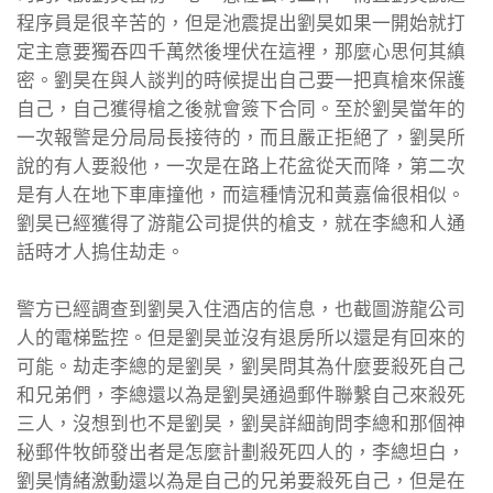
程序員是很辛苦的，但是池震提出劉昊如果一開始就打
定主意要獨吞四千萬然後埋伏在這裡，那麼心思何其縝
密。劉昊在與人談判的時候提出自己要一把真槍來保護
自己，自己獲得槍之後就會簽下合同。至於劉昊當年的
一次報警是分局局長接待的，而且嚴正拒絕了，劉昊所
說的有人要殺他，一次是在路上花盆從天而降，第二次
是有人在地下車庫撞他，而這種情況和黃嘉倫很相似。
劉昊已經獲得了游龍公司提供的槍支，就在李總和人通
話時才人摀住劫走。
警方已經調查到劉昊入住酒店的信息，也截圖游龍公司
人的電梯監控。但是劉昊並沒有退房所以還是有回來的
可能。劫走李總的是劉昊，劉昊問其為什麼要殺死自己
和兄弟們，李總還以為是劉昊通過郵件聯繫自己來殺死
三人，沒想到也不是劉昊，劉昊詳細詢問李總和那個神
秘郵件牧師發出者是怎麼計劃殺死四人的，李總坦白，
劉昊情緒激動還以為是自己的兄弟要殺死自己，但是在