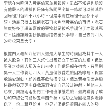
李總在當晚潛入黃嘉倫家並且報警，雖然不知道也還沒
有他殺人的證據但是僅有私闖民宅這一條就可以將其帶
回局裡扣留四十八小時。但是李總在局裡什麼都不承
認，池震只得去找到老石再次詢問黃嘉倫的事情，老石
態度好多了說黃嘉倫的藥物就是被兇手調包了才致其死
亡。陸離讓雞蛋仔換個思路去審訊李總，自己去到四人
的母校東島大學。
根據四人老師介紹四人還是大學生的時候因為其中一人
被人欺負，其他三人幫忙出氣建立了堅實的友誼。但是
畢業之後四人都沒有出去找工作還是賴在宿舍，只靠劉
昊一人工作養活四人，黃嘉倫很愛遊戲因為哮喘，賀雲
飛酷愛運動，顧興偉喜歡勾搭學妹，但是黃嘉倫因為縱
橫遊戲發現更多遊戲漏洞決定自己設計遊戲，其他三人
也來了興趣兩兩出門工作輪班維護遊戲，最終獲得了成
功和李總公司簽約五年四千萬，成功之後回校感謝老師
送了一份工藝品給其，但是老師還是很關心四人的發