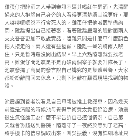
雞蛋仔把醉酒之人帶到審訊室逼其喝紅牛醒酒，先清醒
過來的人抱怨自己身旁的人看得更清楚讓其說更好，那
人嘟嘟囔囔說不行會死人的，雞蛋仔把他喊醒準備詢
問，陸離提出自己接著審，看著陸離嚴肅的臉對面兩人
支支吾吾更加不敢說實話，陸離只問是什麼車什麼顏色
把人接走的，兩人還有些猶豫，陸離一聲吼將兩人唬
住，只是暫時還沒問出結果。早上六點陸離就要找老
高，雞蛋仔問池震是不是再破兩個案子就要升隊長了，
池震發揚了高尚的發言說自己講究的是集體榮譽，大家
都紛紛離開回去休息，只剩下陸離在翻看現場找到的物
證。
池震趕到養老院看見自己母親被推上救護車，因為幾天
前還是清醒的時候池母覺得手術費太貴拒絕治療，池震
很生氣怪護工為什麼不早告訴自己這個情況，自己第二
天就會籌錢送到醫院。陸離守了一夜終於等到了老高，
將手機卡的信息調取出來，叫吳振義，沒有詳細地址只