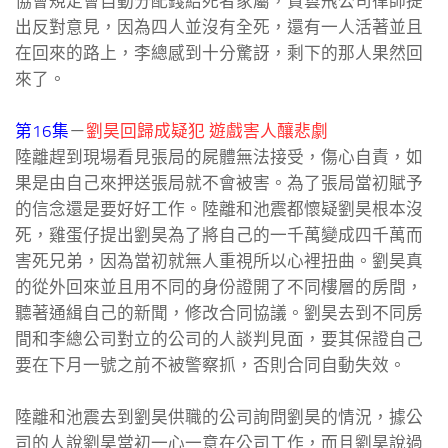
協會規定會自動分配錢給死者家屬，賀雲飛公司律師提
出反對意見，因為四人並沒有全死，還有一人活著並且
在回來的路上，李總感到十分驚訝，剩下的那人果然回
來了。
第16集
－
劉昊回歸成疑犯 遊戲害人釀悲劇
陸離趕到現場看見張局的屍體無法接受，傷心自責，如
果是由自己來押送張局就不會被害。為了張局當初賦予
的信念還是要好好工作。陸離和池震都懷疑劉昊根本沒
死，雞蛋仔提出劉昊為了將自己的一千萬變成四千萬而
害死兄弟，因為當初就無人重視所以心裡扭曲。劉昊真
的從外回來並且用不同的身份證開了不同樓層的房間，
聽著通緝自己的新聞，修改合同協議。劉昊去到不同房
間和李總公司對立的公司的人談判見面，要其保證自己
要在下月一號之前不被警察抓，否則合同自動失效。
陸離和池震去到劉昊供職的公司詢問劉昊的情況，據公
司的人說劉昊當初一心一意在公司工作，而且劉昊說過