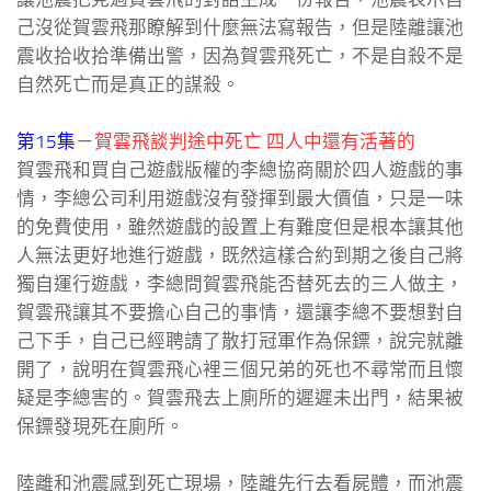
己沒從賀雲飛那瞭解到什麼無法寫報告，但是陸離讓池
震收拾收拾準備出警，因為賀雲飛死亡，不是自殺不是
自然死亡而是真正的謀殺。
第15集
－
賀雲飛談判途中死亡 四人中還有活著的
賀雲飛和買自己遊戲版權的李總協商關於四人遊戲的事
情，李總公司利用遊戲沒有發揮到最大價值，只是一味
的免費使用，雖然遊戲的設置上有難度但是根本讓其他
人無法更好地進行遊戲，既然這樣合約到期之後自己將
獨自運行遊戲，李總問賀雲飛能否替死去的三人做主，
賀雲飛讓其不要擔心自己的事情，還讓李總不要想對自
己下手，自己已經聘請了散打冠軍作為保鏢，說完就離
開了，說明在賀雲飛心裡三個兄弟的死也不尋常而且懷
疑是李總害的。賀雲飛去上廁所的遲遲未出門，結果被
保鏢發現死在廁所。
陸離和池震感到死亡現場，陸離先行去看屍體，而池震