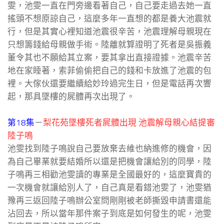
雯，池雯一直在門旁邊看著自己，自己要走過去她一直
搖頭不想原諒自己，這麼多年一直想的都是養大池震就
行，但是其實心裡知道池震很辛苦，池震理解母親現在
只想籌錢給母親做手術。陸離就算證明了死者是吳振義
董令其也不願給其立案，要其拿出直接證據。池震辛苦
地在家睡著，索菲偷偷把自己的錢和卡放進了池震的包
裡。大傢伙還要繼續給妙玲過完生日，但是電話再次響
起，那具墜樓的屍體再次出現了。
第18集
－
梨花苑墜樓死者屍體出現 池震解母親心結提審
陸子鳴
池雯找到陸子鳴說自己要放棄去維也納進修的機會，因
為自己畢業就要結婚所以還是把機會讓給別的同學，陸
子鳴再三相勸池雯讀的專業是全國最好的，這麼寶貴的
一次機會就讓給別人了，自己真是看錯池雯了，池雯猶
豫再三返回陸子鳴辦公室問剛剛被老師撕毀申請書還能
沾回去，所以當年那件案子到底是如何發生的呢，池雯