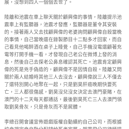
展，沒想到四人一個個去世了。
陸離和池震在車上聊天關於顧興偉的事情，陸離提示池
震車上有監聽器，池震才發應，監聽器是董令其安裝
的。接著兩人又去找顧興偉的老婆詢問顧興偉自殺當晚
的事情，自己當晚還在錄製節目十二點多才回家，而自
己看見他喝醉酒在桌子上睡覺，自己手機沒電還顧著充
電等打開手機一看，才發現自己老公在微博上發的消
息，然後自己去探老公鼻息確認其死亡。池震肯定顧興
偉的死是兇手偽造的，顧興偉不是因情自殺。陸離又問
關於兩人結婚時其他三人去沒去，顧興偉說三人不僅去
了還特別開心地聚在一起，只是劉昊肝癌晚期快要死
亡，三人都很傷感，劉昊沒兒沒女決定去澳門豪賭，在
澳門的十二天每天都通話，最後劉昊死亡三人去澳門領
取劉昊骨灰，只是骨灰而不是屍體。
李總召開會議宣佈遊戲版權自動續約自己公司，而根據