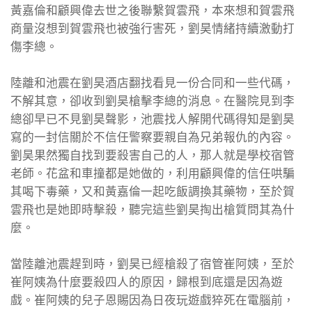
黃嘉倫和顧興偉去世之後聯繫賀雲飛，本來想和賀雲飛
商量沒想到賀雲飛也被強行害死，劉昊情緒持續激動打
傷李總。
陸離和池震在劉昊酒店翻找看見一份合同和一些代碼，
不解其意，卻收到劉昊槍擊李總的消息。在醫院見到李
總卻早已不見劉昊聲影，池震找人解開代碼得知是劉昊
寫的一封信關於不信任警察要親自為兄弟報仇的內容。
劉昊果然獨自找到要殺害自己的人，那人就是學校宿管
老師。花盆和車撞都是她做的，利用顧興偉的信任哄騙
其喝下毒藥，又和黃嘉倫一起吃飯調換其藥物，至於賀
雲飛也是她即時擊殺，聽完這些劉昊掏出槍質問其為什
麼。
當陸離池震趕到時，劉昊已經槍殺了宿管崔阿姨，至於
崔阿姨為什麼要殺四人的原因，歸根到底還是因為遊
戲。崔阿姨的兒子恩賜因為日夜玩遊戲猝死在電腦前，