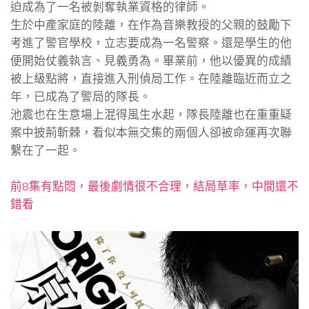
迫成為了一名被剝奪執業資格的律師。
生於中產家庭的陸離，在作為音樂教授的父親的鼓勵下
考進了警官學校，立志要成為一名警察。還是學生的他
便開始仗義執言、見義勇為。畢業前，他以優異的成績
被上級點將，直接進入刑偵局工作。在陸離臨近而立之
年，已成為了警局的隊長。
池震也在生意場上混得風生水起，隊長陸離也在重重疑
案中披荊斬棘，看似本無交集的兩個人卻被命運再次聯
繫在了一起。
前8集有點悶，最後劇情很不合理，結局草率，中間還不
錯看