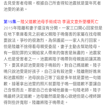
去見受害者母親，根據自己所查得知池震就是當年死者
池雯的弟弟。
第19集
－
陸父道歉池母手術成功 李涵文意外墜樓死亡
2015年陸離和妻子還沒有分開，一家三口開心回家但是
在地下車庫看見之前被父親陸子鳴傷害的家屬在找母親
要說法，爭吵的很激烈，為保護諾一一家人先行回家，
但是陸離不捨得看母親受委屈，妻子主動去幫助陸母。
有一個犯罪的父親給家人帶來的傷害是無盡的。池震家
人也是受害者之一，池震將陸子鳴帶到母親面前讓其跪
下，要其承認池雯是陸子鳴殺的，對自己媽道歉，陸子
鳴只說池雯是好孩子，自己沒有殺池雯，陸離剛好進來
和池震相對，池母說自己等了這麼多年就是要他一句道
歉，接著拿出池雯的照片就要陸子鳴一個道歉不要讓自
己含恨而去，那麼自己也會喊他最後一句陸老師，陸子
鳴最終決定道歉，池母雖然還是傷心欲絕但是心裡終歸
得到些許寬慰，陸離將陸子鳴帶走。