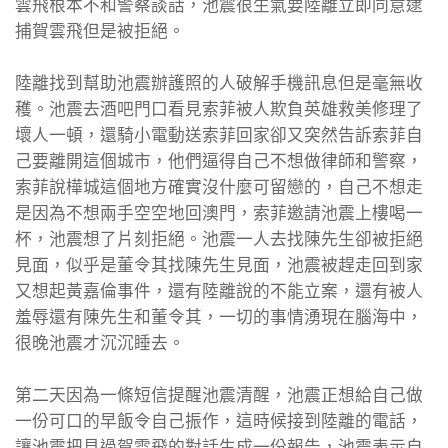
雲飛根本不和警察談話，池震很生氣要陸離立即同意逮
捕賀雲飛但是被拒絕。
陸離找到幫助池震辦護照的人破解手機訊息但是毫無收
穫。池震去酒吧門口看見索菲被人欺負英雄救美修理了
壞人一頓，還騎小電動送索菲回家卻又突然告訴索菲自
己要離開這個城市，他們逼得自己不想做律師和警察，
索菲說樺城這個地方確實沒什麼可留戀的，自己不想走
是因為不想兩手空空地回澳門，索菲邀請池震上樓喝一
杯，池震想了片刻拒絕。池震一人去找陳先生卻被拒絕
見面，似乎是董令其找陳先生見面，池震被趕走回到家
又想起黃嘉倫事件，還有陸離說的不能立案，還有被人
羞辱還有陳先生和董令其，一切的事情湧現在腦海中，
很晚池震才沉沉睡去。
第二天因為一條短信提醒池震清醒，池震正想給自己做
一份可口的早飯令自己振作，這時候接到陸離的電話，
讓池震把見過賀雲飛的對話生成一份報告，池震表示自