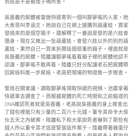
到底是不是被陸子鳴所害。
吳振義的屍體被當做快遞寄到一個叫鄒夢瑤的人家，她
大表哥叫李涵文，她說自己在網上搶購到葫蘆娃，賣家
發過來的是個空箱子，還解釋了一番說是發的是六娃會
隱身，現在又推出一批葫蘆娃，會發六娃以外的別的葫
蘆娃，果然自己一買來拆開這個很重的箱子，裡面就是
吳振義的屍體，陸離讓鄒夢瑤看看箱子裡的屍體他認不
認識，鄒夢瑤不敢再看。陸離只好分配讓老石把屍體帶
回屍檢科進一步屍檢，老高把現場的物證進一步搜查。
警局召開會議，調取鄒夢瑤領取快遞的視頻，池震拿著
快遞單去調查了。而根據屍體的死亡時間和之前驗證的
DNA確認死者就是吳振義，老高說吳振義的身上搜查出
了錢包裡面只有少量的二百六十元錢。董令其命令大傢
伙五天之內破案，陸離私下和大家說死者嚇到了那些有
錢人所以董令其才這麼緊張這件案子。陸離帶著雞蛋仔
去梨花苑小區詢問有誰認識吳振義，但是很多人都說自