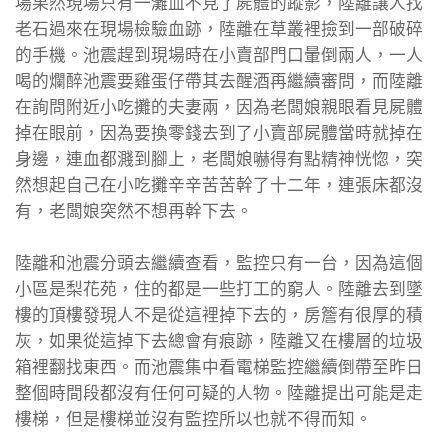
場果然現場只有一灘血不見了屍體的蹤影，陸離讓人找
老石過來在現場檢驗血跡，陸離在草叢裡撿到一部破碎
的手機。池震趕到現場時在小賣部門口暈倒兩人，一人
喝的爛醉池震要雞蛋仔帶其去醒酒再繼續審問，而陸離
在詢問附近小吃攤的夫妻兩，因為老闆娘親眼看見屍體
掉在眼前，因為要換零錢去到了小賣部屍體當時就掉在
身邊，連血都濺到腳上，老闆娘嚇得有點精神恍惚，突
然想起自己在小吃攤辛辛苦苦幹了十二年，連張床都沒
有，老闆娘突然不想再幹下去。
陸離和池震分頭去繼續查看，監控只有一台，因為這個
小區是梨花苑，住的都是一些打工的窮人。陸離去到墜
樓的頂樓發現人不是從這裡掉下去的，房簷有很厚的積
灰，如果從這掉下去總會有痕跡，陸離又在樓層的垃圾
箱裡翻找東西。而池震集中看電梯監控繼續倒帶至昨日
整個時間段都沒有任何可疑的人物。陸離提出可能是走
樓梯，但是樓梯並沒有監控所以也就不得而知。