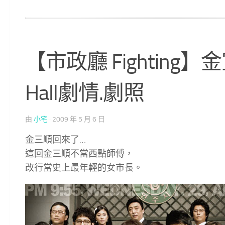
【市政廳 Fighting】
Hall劇情.劇照
由
小宅
·
2009 年 5 月 6 日
金三順回來了…
這回金三順不當西點師傅，
改行當史上最年輕的女市長。