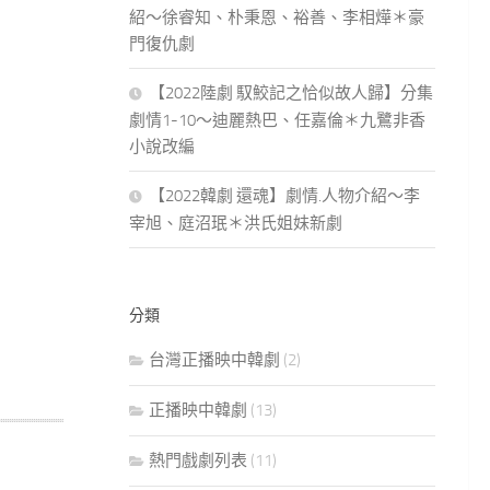
紹～徐睿知、朴秉恩、裕善、李相燁＊豪
門復仇劇
【2022陸劇 馭鮫記之恰似故人歸】分集
劇情1-10～迪麗熱巴、任嘉倫＊九鷺非香
小說改編
【2022韓劇 還魂】劇情.人物介紹～李
宰旭、庭沼珉＊洪氏姐妹新劇
分類
台灣正播映中韓劇
(2)
正播映中韓劇
(13)
熱門戲劇列表
(11)