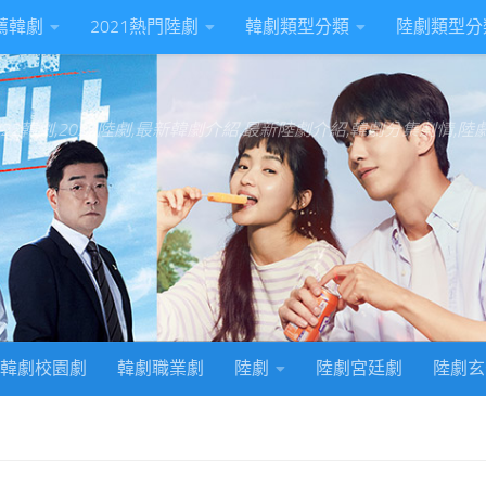
推薦韓劇
2021熱門陸劇
韓劇類型分類
陸劇類型分
022韓劇,2022陸劇,最新韓劇介紹,最新陸劇介紹,韓劇分集劇情,
韓劇校園劇
韓劇職業劇
陸劇
陸劇宮廷劇
陸劇玄