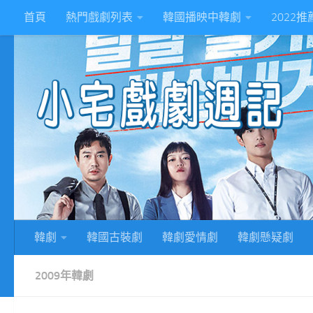
首頁
熱門戲劇列表
韓國播映中韓劇
2022
Skip to content
2
韓劇
韓國古裝劇
韓劇愛情劇
韓劇懸疑劇
2009年韓劇