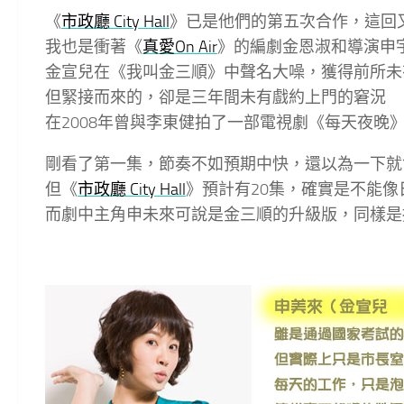
《
市政廳 City Hall
》已是他們的第五次合作，這回
我也是衝著《
真
愛On Air
》的編劇金恩淑和導演申
金宣兒在《我叫金三順》中聲名大噪，獲得前所未
但緊接而來的，卻是三年間未有戲約上門的窘況
在2008年曾與李東健拍了一部電視劇《每天夜晚
剛看了第一集，節奏不如預期中快，還以為一下就
但《
市政廳 City Hall
》預計有20集，確實是不能
而劇中主角申未來可說是金三順的升級版，同樣是