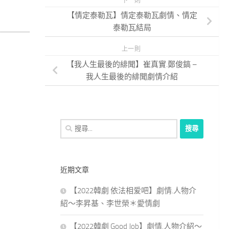
下一則
【情定泰勒瓦】情定泰勒瓦劇情、情定
泰勒瓦結局
上一則
【我人生最後的緋聞】崔真實.鄭俊鎬 –
我人生最後的緋聞劇情介紹
搜
尋
關
鍵
近期文章
字:
【2022韓劇 依法相爱吧】劇情.人物介
紹～李昇基、李世榮＊愛情劇
【2022韓劇 Good Job】劇情.人物介紹～