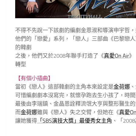
不得不先說一下該劇的編劇金恩淑和導演申宇哲，
他們的「戀愛」系列，「戀人」三部曲《巴黎戀人
的韓劇
之後，他們又於2008年聯手打造了《
真愛On Air
》
轉型
【有個小插曲】
當初《戀人》這部韓劇的主角本來設定是
金荷娜
、
可惜編劇劇本沒寫完，就懷孕跑去生小孩了，時間
最後由李瑞鎮、金晶恩詮釋流氓大亨與整形醫生的
而
金荷娜
雖與《戀人》失之交臂，但她在《
真愛On 
讓她獲得
「SBS演技大獎」最優秀女主角
、「20