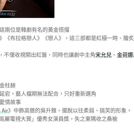
這兩位是韓劇有名的黃金搭擋
》《布拉格戀人》《戀人》，這三部都是紅極一時、膾炙
，不僅收視開出紅盤，同時也讓劇中主角
宋允兒
、
金荷娜
金柱赫
延宕，藝人檔期無法配合，只好重新選角
愛情故事
Air
》中飾高傲的吳升雅，擺脫以往柔弱、搞笑的形象，
08高麗電視大賞」優秀女演員獎，失之東隅收之桑榆