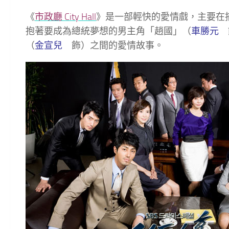
《
市政廳 City Hall
》是一部輕快的愛情戲，主要在
抱著要成為總統夢想的男主角「趙國」（
車勝元
飾
（
金宣兒
飾）之間的愛情故事。