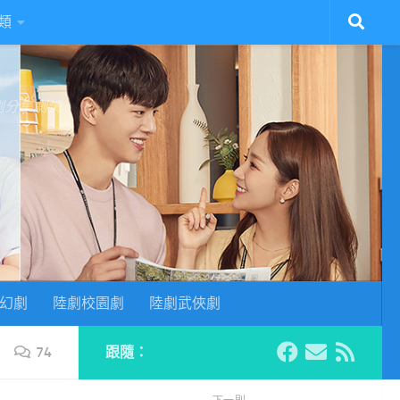
類
陸劇分集劇情
幻劇
陸劇校園劇
陸劇武俠劇
74
跟隨：