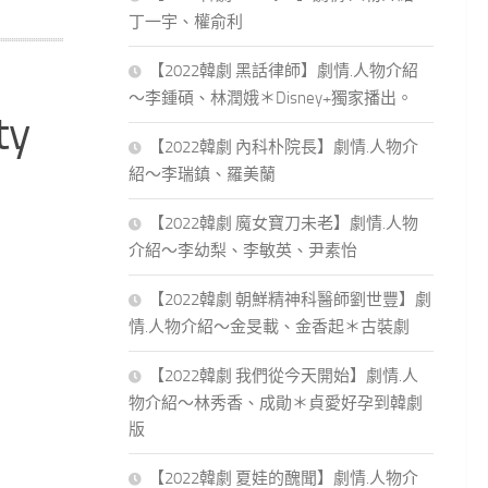
丁一宇、權俞利
【2022韓劇 黑話律師】劇情.人物介紹
～李鍾碩、林潤娥＊Disney+獨家播出。
y
【2022韓劇 內科朴院長】劇情.人物介
紹～李瑞鎮、羅美蘭
【2022韓劇 魔女寶刀未老】劇情.人物
介紹～李幼梨、李敏英、尹素怡
【2022韓劇 朝鮮精神科醫師劉世豐】劇
情.人物介紹～金旻載、金香起＊古裝劇
【2022韓劇 我們從今天開始】劇情.人
物介紹～林秀香、成勛＊貞愛好孕到韓劇
版
【2022韓劇 夏娃的醜聞】劇情.人物介