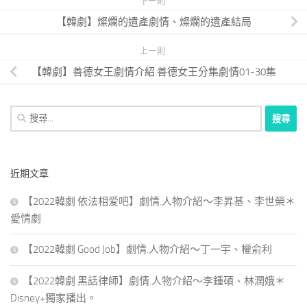
下一則
【韓劇】燦爛的遺產劇情、燦爛的遺產結局
上一則
【韓劇】善德女王劇情介紹.善德女王分集劇情01-30集
搜
尋
關
鍵
近期文章
字:
【2022韓劇 依法相爱吧】劇情.人物介紹～李昇基、李世榮＊
愛情劇
【2022韓劇 Good Job】劇情.人物介紹～丁一宇、權俞利
【2022韓劇 黑話律師】劇情.人物介紹～李鍾碩、林潤娥＊
Disney+獨家播出。