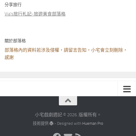
分享旅行
Via's旅行札記-旅遊美食部落格
關於部落格
部落格內的資料若涉及侵權，請留言告知，小宅會立刻刪除，
感謝
小宅戲劇週記 © 2026. 版權所有。
技術提供
- Designed with
Hueman Pro