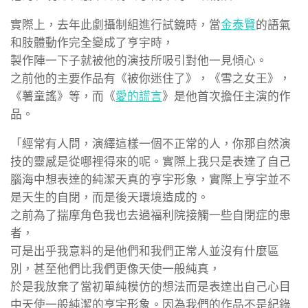
實際上，去年此劇攝制組進行試鏡時，當
金泰賢
的語氣
和肢體動作完全變成了亨宇時，
製作陣一下子就被他的演技所吸引對他一見傾心。
之前他的主要作品有《被你迷住了》，《雪之女王》，
《薯童謠》等，而《
愛的謊言
》是他首次擔任主演的作
品。
「經常有人問，演繹這樣一個不正常的人，你那自然演
技的靈感是從哪裡得來的呢。實際上我只是表達了自己
腦海中想表達的純潔天真的亨宇形象，實際上亨宇並不
是天生的自閉，而是後天環境造成的。
之前為了揣摩角色我也去過福利院接觸一些自閉症的患
者，
可是出乎我意料的是他們和我們正常人並沒有什麼區
別，甚至他們比我們更像天使一般純真，
於是我放棄了當初單純模仿的想法而是表達出自己心目
中天使一般純潔的亨宇形象。因為我們的作品不是紀錄