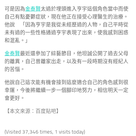
可是因為
金泰賢
太過於埋頭進入亨宇這個角色當中而使
自己有點憂鬱症狀，現在他正在接受心理醫生的治療。
他說 「因為亨宇是我從未經歷過的人物，自己平時從
未有過的一些性格通過亨宇表現了出來，使我感到困惑
和混亂。」
金泰賢
最近還參加了綜藝節目，他坦誠公開了過去父母
的離異，自己曾離家出走，以及有一段時期沒有經紀人
的苦惱。
他說自己這次能有機會接到這麼適合自己的角色感到很
幸運，今後將繼續一步一個腳印地努力，相信明天一定
會更好。
【本文來源：百度貼吧】
(Visited 37,346 times, 1 visits today)