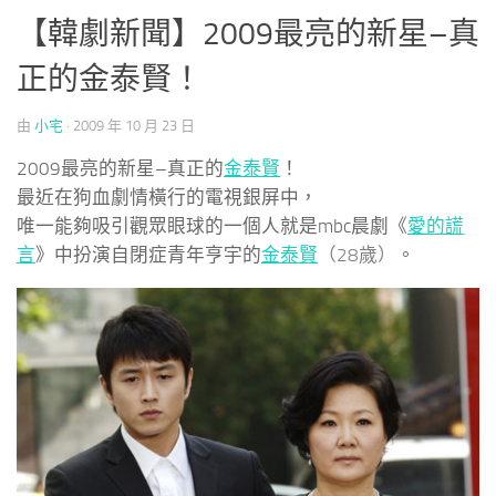
【韓劇新聞】2009最亮的新星–真
正的金泰賢！
由
小宅
·
2009 年 10 月 23 日
2009最亮的新星–真正的
金泰賢
！
最近在狗血劇情橫行的電視銀屏中，
唯一能夠吸引觀眾眼球的一個人就是mbc晨劇《
愛的謊
言
》中扮演自閉症青年亨宇的
金泰賢
（28歲
）
。