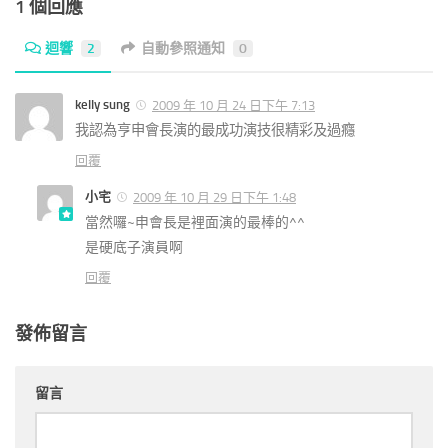
1 個回應
迴響
2
自動參照通知
0
kelly sung
2009 年 10 月 24 日下午 7:13
我認為亨申會長演的最成功演技很精彩及過癮
回覆
小宅
2009 年 10 月 29 日下午 1:48
當然囉~申會長是裡面演的最棒的^^
是硬底子演員啊
回覆
發佈留言
留言