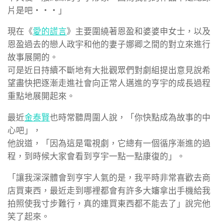
片是吧・・・」
現在《
愛的謊言
》主要圍繞著恩盈和婆婆申女士，以及
恩盈過去的戀人政宇和他的妻子娜卿之間的對立來進行
故事展開的。
可是近日持續不斷地有大批觀眾們對劇組提出意見說希
望盡快把逐漸走進社會向正常人邁進的亨宇的成長過程
重點地展開起來。
最近
金泰賢
也時常聽周圍人說，「你快點成為故事的中
心吧」，
他說道，「因為這是電視劇，它總有一個循序漸進的過
程，到時候大家會看到亨宇一點一點康復的」。
「讓我深深體會到亨宇人氣的是，我平時非常喜歡去商
店買東西，最近走到哪裡都會有許多大嬸拿出手機給我
拍照使我寸步難行，真的連買東西都不能去了」說完他
笑了起來。