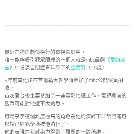
最近在狗血劇情橫行的電視銀屏中，
唯一能夠吸引觀眾眼球的一個人就是mbc晨劇《
愛的謊
言
》中扮演自閉症青年亨宇的
金泰賢
（28歲）
。
8年前當他還在首爾藝大就學時參加了mbc公開演員招
收，
首次登台後主要參加了一些電影拍攝工作，電視機前的
觀眾可能對他還不太熟悉。
可是亨宇這個難度極高的角色在他的演繹下非常飽滿可
以說已經完全地被他消化了，
他的表現力和感染力得到了觀眾的一致稱讚。