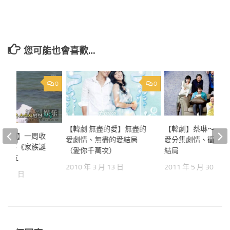
您可能也會喜歡…
0
0
【韓劇 無盡的愛】無盡的
【韓劇】蔡琳～衝吧
樂新聞】一周收
愛劇情、無盡的愛結局
愛分集劇情、衝吧我
重作客《家族誕
（愛你千萬次）
結局
排第五
2010 年 3 月 13 日
2011 年 5 月 30 日
 月 21 日