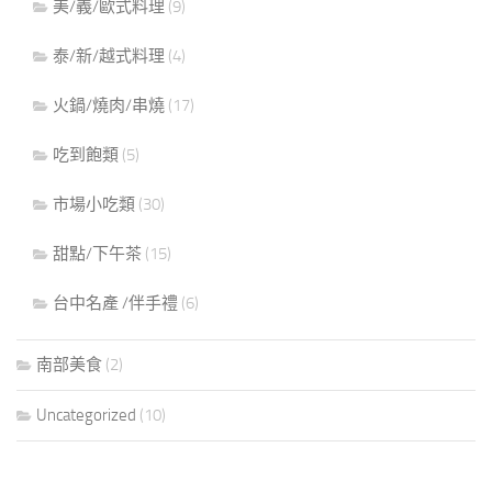
美/義/歐式料理
(9)
泰/新/越式料理
(4)
火鍋/燒肉/串燒
(17)
吃到飽類
(5)
市場小吃類
(30)
甜點/下午茶
(15)
台中名產 /伴手禮
(6)
南部美食
(2)
Uncategorized
(10)