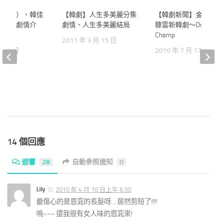
金南吉）、韓佳
98
【韓劇】人生多美麗分集
4
【韓劇新聞】金素妍
壞男人劇情介
劇情、人生多美麗結局
糠雲新韓劇～Doctor
介紹
Champ
2011 年 3 月 15 日
 月 5 日
2010 年 7 月 17 日
14 個回應
迴響
28
自動參照通知
0
Lily
2010 年 4 月 10 日上午 6:50
最傷心的是恩窕的長髮呀… 居然剪短了!!!!
嗚~~~ 還我很有女人味的恩窕來!