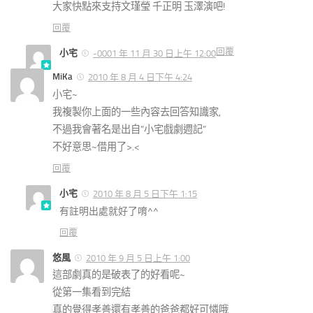
大家快點來支持文瑾瑩 千正明 玉澤演吧!
回覆
回覆
小宅
-0001 年 11 月 30 日上午 12:00
MiKa
2010 年 8 月 4 日下午 4:24
小宅~
我複製你上面的一些內容去回答知識家,
不過我會著名是出自”小宅戲劇週記”
不好意思~借用了>.<
回覆
小宅
2010 年 8 月 5 日下午 1:15
有註明出處就好了唷^^
回覆
悠風
2010 年 9 月 5 日上午 1:00
這部劇真的是破表了的好看呢~
從第一集看到完結
真的覺得孝善還有孝善的爸爸都好可憐哦