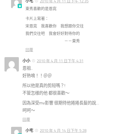
小宅
2010 年 4 月 11 日下午 12:35
東秀喜歡的是恩窕
卡片上寫著：
宋恩窕 我喜歡你 我想跟你交往
我們交往吧 我會好好對待你的
－－東秀
回覆
小小
2010 年 4 月 11 日下午 4:31
恩祖..
好熟唷！！＠＠
所以他是真的剪短嗎？!
不管怎樣的他 都很喜歡～
因為深受mv影響 很期待他捲捲長髮的說…
呵呵～
回覆
小宅
2010 年 4 月 14 日下午 5:28