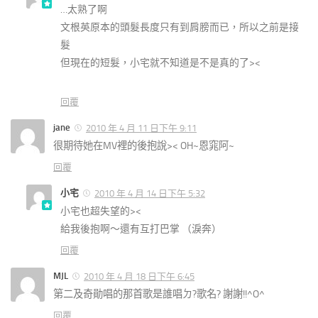
…太熟了啊
文根英原本的頭髮長度只有到肩膀而已，所以之前是接
髮
但現在的短髮，小宅就不知道是不是真的了><
回覆
jane
2010 年 4 月 11 日下午 9:11
很期待她在MV裡的後抱說>< OH~恩窕阿~
回覆
小宅
2010 年 4 月 14 日下午 5:32
小宅也超失望的><
給我後抱啊～還有互打巴掌 （淚奔）
回覆
MJL
2010 年 4 月 18 日下午 6:45
第二及奇勛唱的那首歌是誰唱ㄉ?歌名? 謝謝!!^O^
回覆