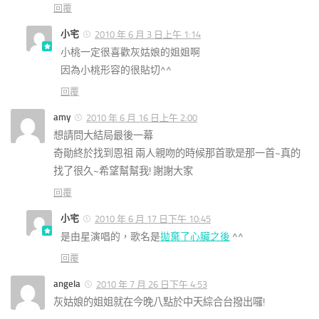
回覆
小宅
2010 年 6 月 3 日上午 1:14
小桃一定很喜歡灰姑娘的姐姐啊
因為小桃形容的很貼切^^
回覆
amy
2010 年 6 月 16 日上午 2:00
想請問大結局最後一幕
奇勛終於找到恩祖 兩人親吻的時候那首歌是那一首~真的
找了很久~希望幫幫我! 謝謝大家
回覆
小宅
2010 年 6 月 17 日下午 10:45
是由星演唱的，歌名是
拋棄了心臟之後
^^
回覆
angela
2010 年 7 月 26 日下午 4:53
灰姑娘的姐姐就在今晚八點於中天綜合台撥出囉!