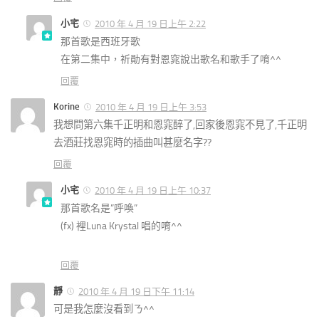
小宅
2010 年 4 月 19 日上午 2:22
那首歌是西班牙歌
在第二集中，祈勛有對恩窕說出歌名和歌手了唷^^
回覆
Korine
2010 年 4 月 19 日上午 3:53
我想問第六集千正明和恩窕醉了,回家後恩窕不見了,千正明
去酒莊找恩窕時的插曲叫甚麼名字??
回覆
小宅
2010 年 4 月 19 日上午 10:37
那首歌名是”呼喚”
(fx) 裡Luna Krystal 唱的唷^^
回覆
靜
2010 年 4 月 19 日下午 11:14
可是我怎麼沒看到ㄋ^^