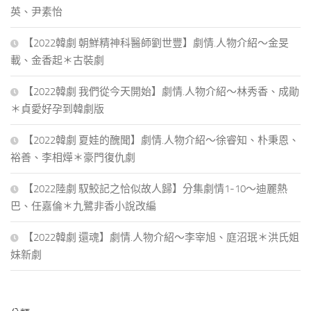
英、尹素怡
【2022韓劇 朝鮮精神科醫師劉世豐】劇情.人物介紹～金旻
載、金香起＊古裝劇
【2022韓劇 我們從今天開始】劇情.人物介紹～林秀香、成勛
＊貞愛好孕到韓劇版
【2022韓劇 夏娃的醜聞】劇情.人物介紹～徐睿知、朴秉恩、
裕善、李相燁＊豪門復仇劇
【2022陸劇 馭鮫記之恰似故人歸】分集劇情1-10～迪麗熱
巴、任嘉倫＊九鷺非香小說改編
【2022韓劇 還魂】劇情.人物介紹～李宰旭、庭沼珉＊洪氏姐
妹新劇