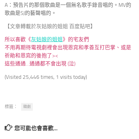
A：預告片的那個歌曲是一個無名歌手錄音唱的。MV的
歌曲是SJ的藝聲唱的。
【文章轉載於灰姑娘的姐姐 百度貼吧】
所以喜歡《
灰姑娘的姐姐
》的宅友們
不用再期待電視劇裡會出現恩窕和孝善互打巴掌、或是
祈勛和恩窕的後抱了><
這些通通…通通都不會出現 (泣)
(Visited 25,446 times, 1 visits today)
標籤：
韓劇
您可能也會喜歡…