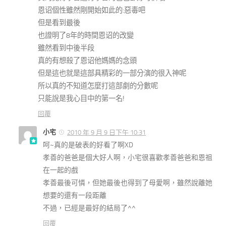
恩诏個性雖然剛開始如此的:惡毒吧
但是看到最後
也證明了8年的時間恩诏的改變
雖然看到中後半段
真的有想殺了恩诏他媽媽的念頭
但是這也就是這部具精彩的一部分演的很入神呢
所以真的不知道怎麼打這部劇的分數呢
只能說是我心目中的第一名!
回覆
小宅
2010 年 9 月 9 日下午 10:31
呵~真的是破表的好看了啊XD
孝善的爸爸是個大好人啊，小宅很喜歡孝善爸爸和恩祖
在一起的戲
孝善最後可憐，但她最後也得到了母愛啊，雖然說離她
想要的還有一段距離
不過，已經是最好的結局了^^
回覆