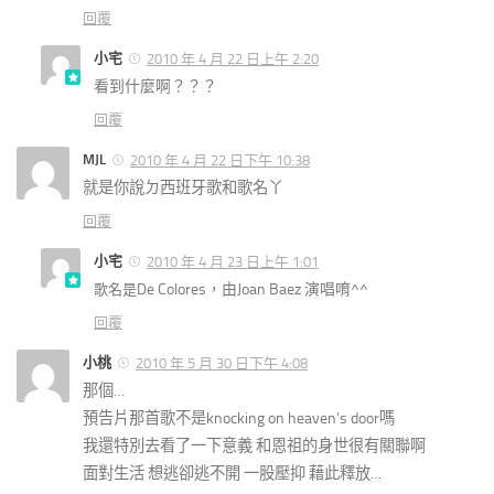
回覆
小宅
2010 年 4 月 22 日上午 2:20
看到什麼啊？？？
回覆
MJL
2010 年 4 月 22 日下午 10:38
就是你說ㄉ西班牙歌和歌名丫
回覆
小宅
2010 年 4 月 23 日上午 1:01
De Colores，由Joan Baez 演唱唷^^
歌名是
回覆
小桃
2010 年 5 月 30 日下午 4:08
那個…
預告片那首歌不是knocking on heaven’s door嗎
我還特別去看了一下意義 和恩祖的身世很有關聯啊
面對生活 想逃卻逃不開 一股壓抑 藉此釋放…