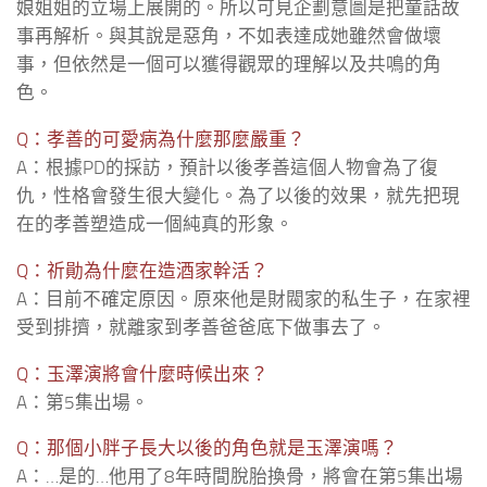
娘姐姐的立場上展開的。所以可見企劃意圖是把童話故
事再解析。與其說是惡角，不如表達成她雖然會做壞
事，但依然是一個可以獲得觀眾的理解以及共鳴的角
色。
Q：孝善的可愛病為什麼那麼嚴重？
A：根據PD的採訪，預計以後孝善這個人物會為了復
仇，性格會發生很大變化。為了以後的效果，就先把現
在的孝善塑造成一個純真的形象。
Q：祈勛為什麼在造酒家幹活？
A：目前不確定原因。原來他是財閥家的私生子，在家裡
受到排擠，就離家到孝善爸爸底下做事去了。
Q：玉澤演將會什麼時候出來？
A：第5集出場。
Q：那個小胖子長大以後的角色就是玉澤演嗎？
A：…是的…他用了8年時間脫胎換骨，將會在第5集出場