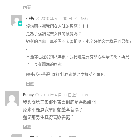
回覆
小宅
2010 年 4 月 10 日下午 5:35
沒錯啊～還我們女人味的恩窕！！！
是為了強調職業女性的感覺嗎？
短髮的恩窕，真的看不太習慣啊，小宅好怕會這樣看到最後>
<
不過都已經跳到八年後，我們還是要有點心理準備啊，再見
了，長髮飄逸的恩窕
題外話～覺得”恩祖”比恩窕適合文根英的角色
回覆
Penny
2010 年 4 月 11 日上午 1:09
我想問第三集那個東書倒底是喜歡誰囧
原來不是恩窕單純想整孝善嗎？
還是那男生真得喜歡書窕？
回覆