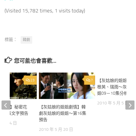
(Visited 15,782 times, 1 visits today)
標籤：
韓劇
您可能也會喜歡…
23
7
【灰姑娘的姐姐劇情
根英、瑞雨～灰姑娘
姐09－10集分析
2010 年 5 月 5 日
園劇情】秘密花
【灰姑娘的姐姐劇情】韓
、14集文字預告
劇灰姑娘的姐姐～第16集
預告
2 月 24 日
2010 年 5 月 20 日