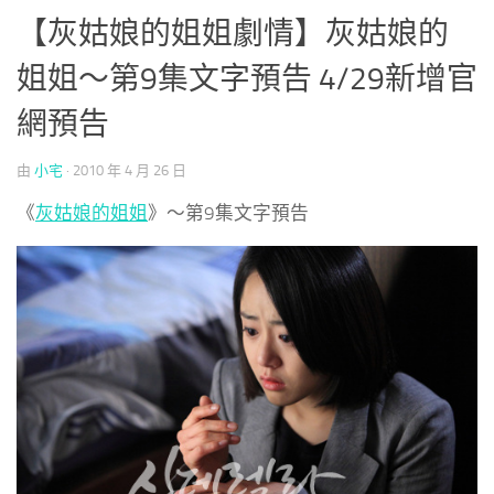
【灰姑娘的姐姐劇情】灰姑娘的
姐姐～第9集文字預告 4/29新增官
網預告
由
小宅
·
2010 年 4 月 26 日
《
灰姑娘的姐姐
》～第9集文字預告