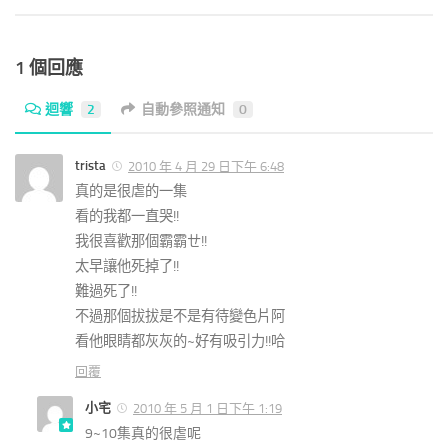
1 個回應
迴響
2
自動參照通知
0
trista
2010 年 4 月 29 日下午 6:48
真的是很虐的一集
看的我都一直哭!!
我很喜歡那個霸霸ㄝ!!
太早讓他死掉了!!
難過死了!!
不過那個拔拔是不是有待變色片阿
看他眼睛都灰灰的~好有吸引力!!哈
回覆
小宅
2010 年 5 月 1 日下午 1:19
9~10集真的很虐呢