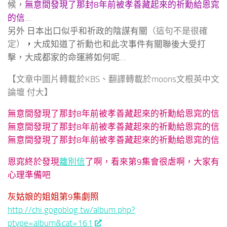
候，
無意間發現了那封8年前被孝善藏起來的祈勳給恩窕
的信
…
另外 日本出口似乎和祈政的陰謀有關
（這句不是很確
定）
，
大成知道了祈勳也和此次事件有關聯後大受打
擊，大成都家的命運將如何呢…
【文章中圖片轉載於KBS、翻譯轉載於moons文根英中文
論壇 付大】
無意間發現了那封8年前被孝善藏起來的祈勳給恩窕的信
無意間發現了那封8年前被孝善藏起來的祈勳給恩窕的信
無意間發現了那封8年前被孝善藏起來的祈勳給恩窕的信
恩窕終於發現
離別信
了啊，看來第9集會很虐啊，大家有
心理準備吧
灰姑娘的姐姐第9集劇照
http://chi.gogoblog.tw/album.php?
ptype=album&cat=161