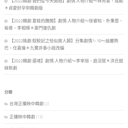
【2022韓劇 我們從今天開始】劇情.人物介紹～林秀香、成勛
＊貞愛好孕到韓劇版
【2022韓劇 夏娃的醜聞】劇情.人物介紹～徐睿知、朴秉恩、
裕善、李相燁＊豪門復仇劇
【2022陸劇 馭鮫記之恰似故人歸】分集劇情1-10～迪麗熱
巴、任嘉倫＊九鷺非香小說改編
【2022韓劇 還魂】劇情.人物介紹～李宰旭、庭沼珉＊洪氏姐
妹新劇
分類
台灣正播映中韓劇
(2)
正播映中韓劇
(13)