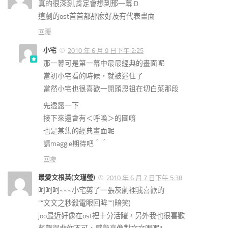
真的很深刻,肯定會想到那一幕:D
這劇的ost首首都那麼好及有代表畫面
回覆
小宅
2010 年 6 月 9 日下午 2:25
那一幕可是第一幕中最最經典的畫面呢
當初小宅看的時候，就被迷住了
當然小宅也很喜歡一開頭恩祖在切白菜那段
先透露一下
接下來還會有＜呼喚＞的圖唷
也是某集的經典畫面呢
請maggie期待吧＾＾
回覆
最愛文根英(文瑾瑩)
2010 年 6 月 7 日下午 5:38
呵呵呵~~~小宅剪了一張灰劇裡我喜歡的
“”文文之秒殺電眼回眸””(暗笑)
joo最近好像在ost裡十分活躍，另外我也很喜歡