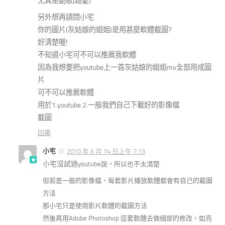
尤其是副歌(超愛)
另外想再請問小宅
你的圖片(灰姑娘的姐姐)是用甚麼軟體截圖?
好清楚喔!
不知道小宅可不可以推薦我軟體
因為我想要把youtube上一首灰姑娘的姐姐mv全部用成圖
片
可不可以推薦軟體
用於1.youtube 2.一般我們自己下載好的影像檔
截圖
回覆
小宅
2010 年 6 月 14 日上午 7:13
小宅沒試過
youtube說，所以也不太清楚
但若是一般的影像檔，每套影片播放軟體都會有自己的截圖
方法
那小宅只是使用影片軟體的截圖方法
然後再用Adobe Photoshop 這套軟體去做細部的修改，如亮