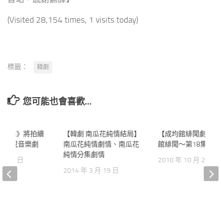
(Visited 28,154 times, 1 visits today)
標籤：
韓劇
您可能也會喜歡…
密花園》將拍續
19
【韓劇 南瓜花純情結局】
0
【成均館緋聞劇情】
成電影或音樂劇
南瓜花純情劇情、南瓜花
館緋聞～第18集文
純情分集劇情
 月 23 日
2010 年 10 月 26 日
2014 年 3 月 19 日