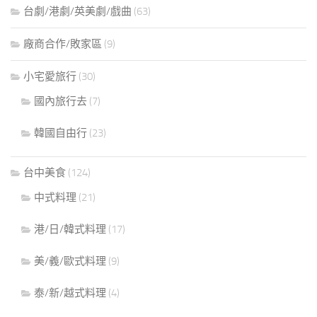
台劇/港劇/英美劇/戲曲
(63)
廠商合作/敗家區
(9)
小宅愛旅行
(30)
國內旅行去
(7)
韓國自由行
(23)
台中美食
(124)
中式料理
(21)
港/日/韓式料理
(17)
美/義/歐式料理
(9)
泰/新/越式料理
(4)