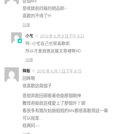
這個MV
是收錄前四級的絕品欸~
喜歡的不得了!!!!
回覆
小宅
2010 年 6 月 9 日下午 9:22
呵~小宅自己也很喜歡呢
所以才會放進這篇文章裡啊XD
回覆
韓飯
2010 年 6 月 7 日下午 8:15
回眸啊
很喜歡這兩個子
恩祖奔跑回頭看著奇勛那個眼神
難怪奇勛就這樣愛上了那個外丫頭
看很多有關灰姑娘姐姐的MV都很喜歡用這一幕
可以說是…
經典阿~~