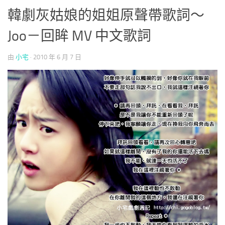
韓劇灰姑娘的姐姐原聲帶歌詞～
Joo－回眸 MV 中文歌詞
由
小宅
·
2010 年 6 月 7 日