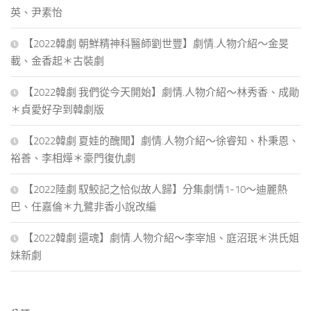
英、尹素怡
【2022韓劇 朝鮮精神科醫師劉世豐】劇情.人物介紹～金旻
載、金香起＊古裝劇
【2022韓劇 我們從今天開始】劇情.人物介紹～林秀香、成勛
＊貞愛好孕到韓劇版
【2022韓劇 夏娃的醜聞】劇情.人物介紹～徐睿知、朴秉恩、
裕善、李相燁＊豪門復仇劇
【2022陸劇 馭鮫記之恰似故人歸】分集劇情1-10～迪麗熱
巴、任嘉倫＊九鷺非香小說改編
【2022韓劇 還魂】劇情.人物介紹～李宰旭、庭沼珉＊洪氏姐
妹新劇