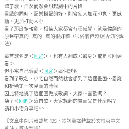
聽了歌，自然而然會想起劇中的片段
看戲的同時，配樂搭配的好，則會使人加深印象、更感
動，更加打動人心
看了那麼多韓劇，相信大家都會有種感覺，就是韓劇的
原聲帶真的…真的…真的很好聽
（很俗氣但超級貼切的說
法）
這首歌名是＜
回眸
＞，也有人翻成＜轉身＞或是＜回頭
看＞
但小宅自己偏愛＜
回眸
＞這個歌名
看到了歌名，小宅自然而然就會想到了這個畫面～恩窕
和祈勛第一次見面的時候
因此特地挑了這個圖做成歌詞，大家～喜歡嗎？
聽了＜
回眸
＞這首歌，大家想起的畫面又是什麼呢？
請和小宅分享吧^^
【文章中圖片轉載於KBS，歌詞翻譯轉載於文根英中文
首站，感謝翻譯】