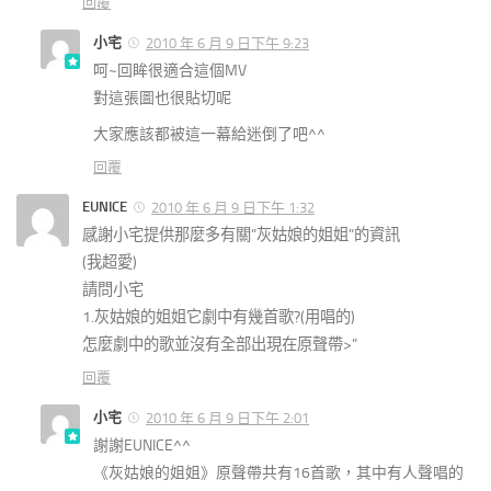
回覆
小宅
2010 年 6 月 9 日下午 9:23
呵~回眸很適合這個MV
對這張圖也很貼切呢
大家應該都被這一幕給迷倒了吧^^
回覆
EUNICE
2010 年 6 月 9 日下午 1:32
感謝小宅提供那麼多有關”灰姑娘的姐姐”的資訊
(我超愛)
請問小宅
1.灰姑娘的姐姐它劇中有幾首歌?(用唱的)
怎麼劇中的歌並沒有全部出現在原聲帶>”
回覆
小宅
2010 年 6 月 9 日下午 2:01
謝謝EUNICE^^
《灰姑娘的姐姐》原聲帶共有16首歌，其中有人聲唱的