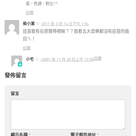
度、色調、對比^^
回覆
侯小潔
2011 年 3 月 14 日下午 1:54
這首歌有在原聲帶裡嘛？？我看五大音樂都沒有這首的曲
目ㄟ！
回覆
回覆
小宅
-0001 年 11 月 30 日上午 12:00
發佈留言
留言
顯示名稱
*
電子郵件地址
*