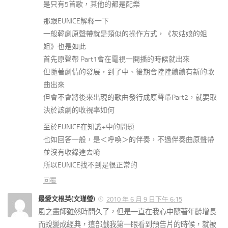
是只有5首歌，其他的都是配樂
那跟EUNICE解釋一下
一般韓劇原聲帶就是類似的操作方式，《灰姑娘的姐
姐》也是如此
首先原聲帶 Part1會在電視一開播的時候就出來
但隨著劇情的發展，到了中、後期會陸陸續續有新的歌
曲出來
但會不會將後來出現的歌曲發行成原聲帶Part2，就要取
決於該劇的收視率如何
至於EUNICE在知識+中的問題
也如回答一般，是＜呼喚＞的伴奏，不過伴奏曲原聲帶
並沒有收錄進去唷
所以EUNICE找不到是很正常的
回覆
最愛文根英(文瑾瑩)
2010 年 6 月 9 日下午 6:15
風之畫師雖然時間久了，但是一直在我心中隨著年齡增長
而蛻變成經典，這部戲我第一眼看到預告片的時候，就被