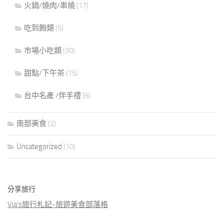
火鍋/燒肉/串燒
(17)
吃到飽類
(5)
市場小吃類
(30)
甜點/下午茶
(15)
台中名產 /伴手禮
(6)
南部美食
(2)
Uncategorized
(10)
分享旅行
Via's旅行札記-旅遊美食部落格