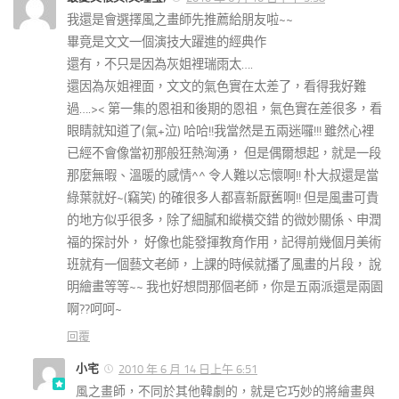
我還是會選擇風之畫師先推薦給朋友啦~~
畢竟是文文一個演技大躍進的經典作
還有，不只是因為灰姐裡瑞雨太….
還因為灰姐裡面，文文的氣色實在太差了，看得我好難
過….>< 第一集的恩祖和後期的恩祖，氣色實在差很多，看
眼睛就知道了(氣+泣) 哈哈!!我當然是五兩迷囉!!! 雖然心裡
已經不會像當初那般狂熱洶湧， 但是偶爾想起，就是一段
那麼無暇、溫暖的感情^^ 令人難以忘懷啊!! 朴大叔還是當
綠葉就好~(竊笑) 的確很多人都喜新厭舊啊!! 但是風畫可貴
的地方似乎很多，除了細膩和縱橫交錯 的微妙關係、申潤
福的探討外， 好像也能發揮教育作用，記得前幾個月美術
班就有一個藝文老師，上課的時候就播了風畫的片段， 說
明繪畫等等~~ 我也好想問那個老師，你是五兩派還是兩園
啊??呵呵~
回覆
小宅
2010 年 6 月 14 日上午 6:51
風之畫師，不同於其他韓劇的，就是它巧妙的將繪畫與