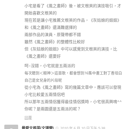
小宅是看了《風之畫師》後，被文根英的演技吸引，才
開始喜歡文根英的
現在若是讓小宅推薦文根英的作品，《灰姑娘的姐姐》
和《風之畫師》還滿難選擇的
兩部作品的演員、原聲帶都不錯
雖然《風之畫師》的整體性比較好
但《灰姑娘的姐姐》中可以感覺到文根英的演技，比
《風之畫師》還要好
呵~沒錯，小宅就是五兩派的
每次聽到＜眼神＞這首歌，都會想到16集中畫工對丁香坦白
自己是女兒身的片段呢
從小宅為《風之畫師》寫的幾篇文章中，應該可以發現
小宅比較愛五兩情侶吧
所以那年五兩情侶獲得最佳情侶獎時，小宅很高興唷^^
你呢？是兩園還是五兩派的呢？
回覆
最愛文根英(文瑾瑩)
2010 年 6 月 10 日下午 5:38