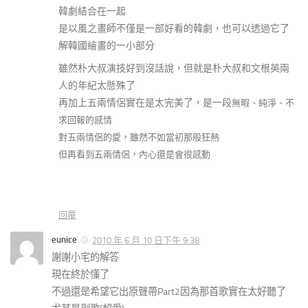
韓劇結合在一起
是以風之畫師不僅是一部好看的韓劇，也可以透過它了
解韓國繪畫的一小部分
雖然朴大叔演技好到沒話說，但就是朴大叔和文根英兩
人的年紀太懸殊了
再加上五兩情侶實在是太完美了，是一段
無暇、純淨、不
求回報的感情
對五兩情侶的愛，雖然不如當初那般狂熱
但再看到五兩情侶，內心還是會很感動
回覆
eunice
2010 年 6 月 10 日下午 9:38
謝謝小宅的解答
現在終於懂了
不過還是希望它出原聲帶Part2因為那首歌實在太好聽了