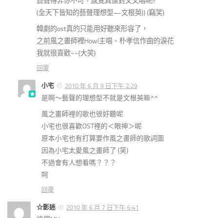
藝聲得非你不可，感覺真像對文文唱呢!!
(全天下皆知的藝聲理想型—文根英)) (竊笑)
韓劇的ost真的只能用好聽來形容了，
之前風之畫師裡Howl主唱、朴孝信作曲的淚花
我就很喜歡~~(大笑)
回覆
小宅
2010 年 6 月 9 日下午 2:29
是啊～藝聲的理想型不就是文根英嘛^^
風之畫師裡的歌也很好聽呢
小宅也很喜歡OST裡的＜眼神＞呢
原本小宅也有打算要作風之畫師的歌詞圖
因為小宅太愛風之畫師了 (笑)
不過會有人想看嗎？？？
呵
回覆
☆影迷
2010 年 6 月 7 日下午 6:41