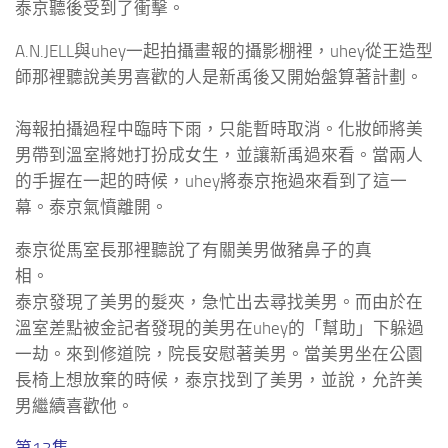
泰京聽後受到了衝擊。
A.N.JELL與uhey一起拍攝畫報的攝影棚裡，uhey從王造型
師那裡聽說美男喜歡的人是新禹後又開始盤算著計劃。
海報拍攝過程中臨時下雨，只能暫時取消。化妝師將美
男帶到溫室將她打扮成女生，並讓新禹過來看。當兩人
的手握在一起的時候，uhey將泰京拖過來看到了這一
幕。泰京氣憤離開。
泰京從馬室長那裡聽說了有關美男做豬鼻子的真
相。
泰京發現了美男的髮夾，急忙出去尋找美男。而由於在
溫室差點被金記者發現的美男在uhey的「幫助」下躲過
一劫。來到修道院，院長安慰著美男。當美男坐在公園
長椅上想放棄的時候，泰京找到了美男，並說，允許美
男繼續喜歡他。