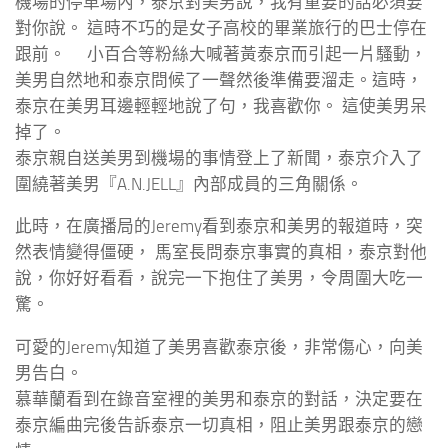
機場的停車場內，泰京對美男說，我有重要的話必須要
對你說。 這時不巧的是女子高校的畢業旅行的巴士停在
跟前。 小百合等粉絲大喊著黃泰京而引起一片騷動，
美男自然地和泰京問候了一聲然後準備要溜走。這時，
泰京在美男耳邊輕輕地說了句，我喜歡你。 這使美男呆
掉了。
泰京親自送美男到機場的事情登上了新聞，泰京介入了
圍繞著美男『A.N.JELL』內部成員的三角關係。
此時，在廣播局的Jeremy看到泰京和美男的報道時，突
然表情變得僵硬， 馬室長問泰京事實的真相，泰京對他
說，你好好看看，說完一下抱住了美男，令周圍大吃一
驚。
可愛的Jeremy知道了美男喜歡泰京後，非常傷心，向美
男告白。
慕華蘭看到在錄音室裡的美男和泰京的對話，決定要在
泰京編曲完後告訴泰京一切真相，阻止美男跟泰京的戀