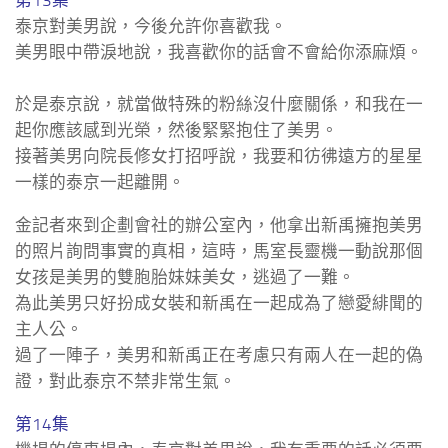
第13集
泰京對美男說，今後允許你喜歡我。
美男眼中帶淚地說，我喜歡你的話會不會給你添麻煩。
於是泰京說，就當做特殊的粉絲沒什麼關係，和我在一
起你應該感到光榮，然後緊緊抱住了美男。
接著美男向院長修女打招呼說，我要和彷彿遠方的星星
一樣的泰京一起離開。
金記者來到企劃會社的辦公室內，他拿出新禹擁抱美男
的照片詢問事實的真相，這時，馬室長靈機一動說那個
女孩是美男的雙胞胎妹妹美女，逃過了一難。
為此美男只好扮成女裝和新禹在一起成為了戀愛緋聞的
主人公。
過了一陣子，美男和新禹正在考慮只有兩人在一起的偽
證，對此泰京不禁非常生氣。
第14集