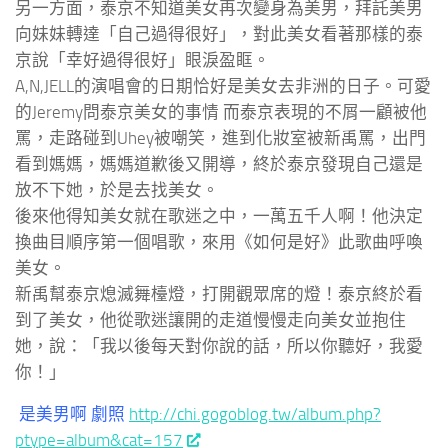
另一方面，泰京不知道美女再次變身為美男，拜託美男
向妹妹轉達「自己過得很好」，對此美女看著那樣的泰
京說「幸好過得很好」眼淚盈眶。
A,N,JELL的演唱會的日期恰好是美女去非洲的日子。可愛
的Jeremy問泰京美女的事情 而泰京表現的不屑一顧被他
罵，走路碰到Uhey被嘲笑，進到化妝室被新禹罵，出門
看到媽媽，媽媽道歉後又開導，終於泰京發現自己還是
放不下她，於是去找美女。
後來他得知美女就在歌迷之中，一萬五千人啊！他決定
換曲目順序第一個唱歌，來用《如何是好》此歌曲呼喚
美女。
新禹幫泰京熄滅舞檯燈，打開觀眾席的燈！泰京終於看
到了美女，他從歌迷讓開的走道慢慢走向美女並抱住
她，說：「我以後每天對你說的話，所以你聽好，我愛
你！」
是美男啊 劇照
http://chi.gogoblog.tw/album.php?
ptype=album&cat=157