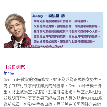
【分集劇情】
第1集
Gemma是教堂的預備修女，她正為成為正式修女努力。
為了到旅行社拿飛往羅馬的飛機票，Gemma騎著機車外
出，路上被馬室長跟蹤，於是飛速逃跑。馬室長叫住她
並說明其孿生哥哥美男已經被最有人氣的組合A.N.JELL收
為新成員，但發生手術事故，拜託其在美男回歸之前做