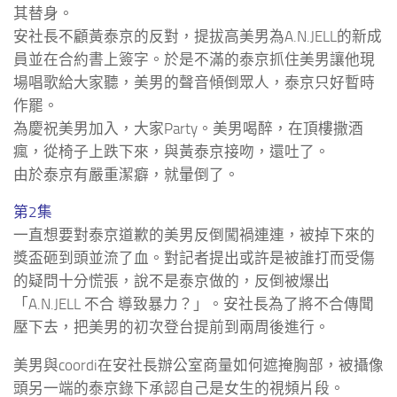
其替身。
安社長不顧黃泰京的反對，提拔高美男為A.N.JELL的新成
員並在合約書上簽字。於是不滿的泰京抓住美男讓他現
場唱歌給大家聽，美男的聲音傾倒眾人，泰京只好暫時
作罷。
為慶祝美男加入，大家Party。美男喝醉，在頂樓撒酒
瘋，從椅子上跌下來，與黃泰京接吻，還吐了。
由於泰京有嚴重潔癖，就暈倒了。
第2集
一直想要對泰京道歉的美男反倒闖禍連連，被掉下來的
獎盃砸到頭並流了血。對記者提出或許是被誰打而受傷
的疑問十分慌張，說不是泰京做的，反倒被爆出
「A.N.JELL 不合 導致暴力？」。安社長為了將不合傳聞
壓下去，把美男的初次登台提前到兩周後進行。
美男與coordi在安社長辦公室商量如何遮掩胸部，被攝像
頭另一端的泰京錄下承認自己是女生的視頻片段。