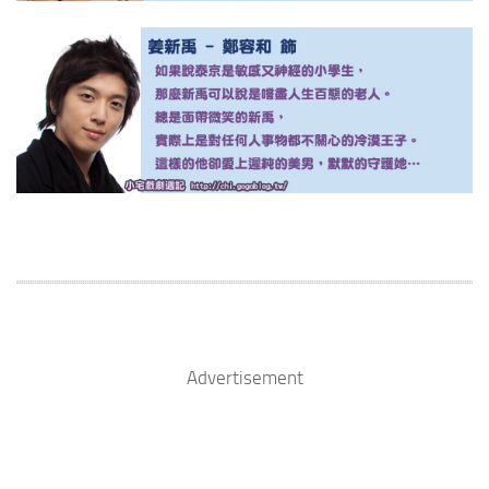
Advertisement