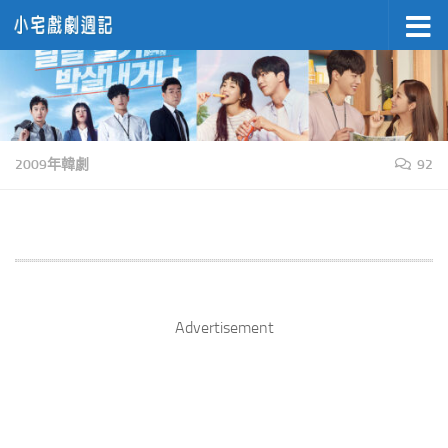
Skip to content
2009年韓劇
92
Advertisement