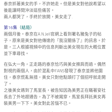
泰京抓著美女的手，不許她走。但是美女對他說希望以
後能讓時間沖淡這些痛苦。
兩人都哭了，手終於放開，美女走了.
第16集
（結局）
兩個月後。泰京在A.N.Jell官網上看到署名豬兔子的帖
子，原來是美女對他傳達的『我沒關係了』的訊息。於
是，三人根據視頻中的信息判斷出美女現在的大概位置
並下車尋找。
在弘大一角，正走路的泰京恰巧與美女擦肩而過。偶然
對視的兩個人，由於混亂中FANS發現了泰京並將他圍
住，泰京慌亂無措，美女只對他點頭打了個招呼就走開
了。
之後美女遇到了馬室長，被告知因為美男正在瞞著安社
長去了外地趕通告，為了不被揭穿，馬室長拜託美女再
裝美男一下下。美女對此苦惱不已。