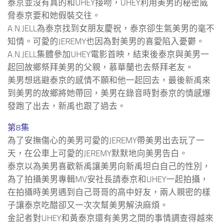
泰京並沒有真的和UHEY接吻，UHEY利用美男的秘密威
脅泰京要和她假裝交往。
A.N.JELL為泰京找到女朋友慶祝，泰京卻生氣美男的毫不
知情。可愛的JEREMY也因為對美男的喜愛陷入憂鬱。
A.N.JELL集體參加UHEY電影首映，結束後泰京與美男一
起回故鄉祭拜美男的父親，慕華蘭也去祭拜老友。
美男想逃避泰京的感情不願和他一起回去，最後新禹來
到美男的故鄉將她帶回，美男在錄音時對泰京的情感爆
發跑了出去，新禹也跟了過去。
第8集
為了安撫傷心的美男可愛的JEREMY帶美男出去玩了一
天，在公車上可愛的JEREMY默默地向美男告白。
泰京以為美男喜歡新禹讓美男向新禹坦白自己的性別，
為了拍攝美男專輯MV安社長請泰京和UHEY一起拍攝，
在拍攝時美男遇到自己哥哥的高中好友，兩人親密的樣
子讓泰京吃醋卻又一次次幫美男解決麻煩。
金記者對UHEY和黃泰京還有美男之間的事情調查得越來