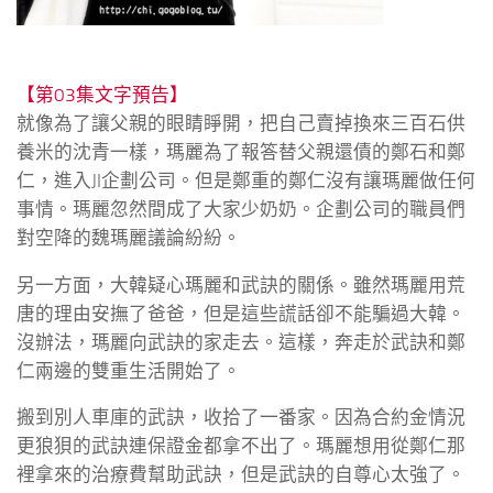
【第03集文字預告】
就像為了讓父親的眼睛睜開，把自己賣掉換來三百石供
養米的沈青一樣，瑪麗為了報答替父親還債的鄭石和鄭
仁，進入JI企劃公司。但是鄭重的鄭仁沒有讓瑪麗做任何
事情。瑪麗忽然間成了大家少奶奶。企劃公司的職員們
對空降的魏瑪麗議論紛紛。
另一方面，大韓疑心瑪麗和武訣的關係。雖然瑪麗用荒
唐的理由安撫了爸爸，但是這些謊話卻不能騙過大韓。
沒辦法，瑪麗向武訣的家走去。這樣，奔走於武訣和鄭
仁兩邊的雙重生活開始了。
搬到別人車庫的武訣，收拾了一番家。因為合約金情況
更狼狽的武訣連保證金都拿不出了。瑪麗想用從鄭仁那
裡拿來的治療費幫助武訣，但是武訣的自尊心太強了。