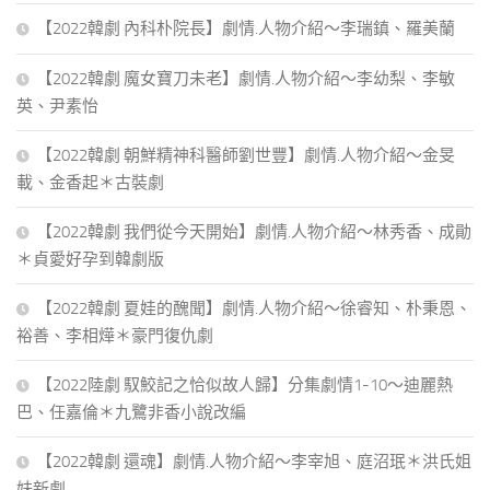
【2022韓劇 內科朴院長】劇情.人物介紹～李瑞鎮、羅美蘭
【2022韓劇 魔女寶刀未老】劇情.人物介紹～李幼梨、李敏
英、尹素怡
【2022韓劇 朝鮮精神科醫師劉世豐】劇情.人物介紹～金旻
載、金香起＊古裝劇
【2022韓劇 我們從今天開始】劇情.人物介紹～林秀香、成勛
＊貞愛好孕到韓劇版
【2022韓劇 夏娃的醜聞】劇情.人物介紹～徐睿知、朴秉恩、
裕善、李相燁＊豪門復仇劇
【2022陸劇 馭鮫記之恰似故人歸】分集劇情1-10～迪麗熱
巴、任嘉倫＊九鷺非香小說改編
【2022韓劇 還魂】劇情.人物介紹～李宰旭、庭沼珉＊洪氏姐
妹新劇