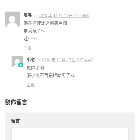
喵嗎
2010 年 11 月 14 日下午 3:59
他在這裡比之前美男時
更秀氣了～
哇～～
回覆
小宅
2010 年 11 月 17 日下午 4:48
更帥了啊~
張小帥不再是眼線男了XD
回覆
發佈留言
留言