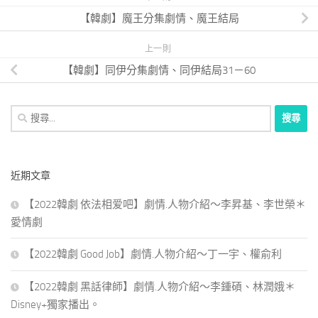
【韓劇】魔王分集劇情、魔王結局
上一則
【韓劇】同伊分集劇情、同伊結局31－60
搜
尋
關
鍵
近期文章
字:
【2022韓劇 依法相爱吧】劇情.人物介紹～李昇基、李世榮＊
愛情劇
【2022韓劇 Good Job】劇情.人物介紹～丁一宇、權俞利
【2022韓劇 黑話律師】劇情.人物介紹～李鍾碩、林潤娥＊
Disney+獨家播出。