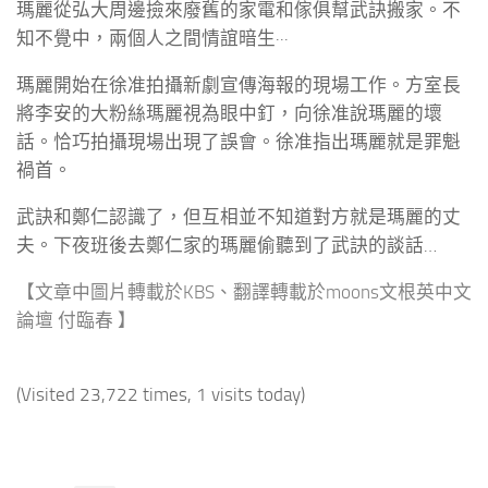
瑪麗從弘大周邊撿來廢舊的家電和傢俱幫武訣搬家。不
知不覺中，兩個人之間情誼暗生···
瑪麗開始在徐准拍攝新劇宣傳海報的現場工作。方室長
將李安的大粉絲瑪麗視為眼中釘，向徐准說瑪麗的壞
話。恰巧拍攝現場出現了誤會。徐准指出瑪麗就是罪魁
禍首。
武訣和鄭仁認識了，但互相並不知道對方就是瑪麗的丈
夫。下夜班後去鄭仁家的瑪麗偷聽到了武訣的談話…
【文章中圖片轉載於KBS、翻譯轉載於moons文根英中文
論壇 付臨春 】
(Visited 23,722 times, 1 visits today)