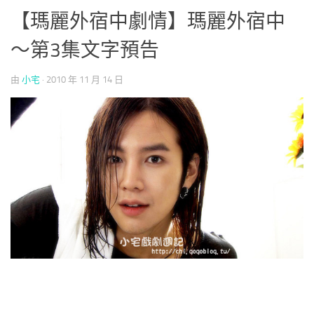
【瑪麗外宿中劇情】瑪麗外宿中
～第3集文字預告
由
小宅
·
2010 年 11 月 14 日