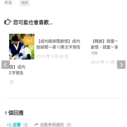
標籤：
韓劇
您可能也會喜歡…
0
【成均館緋聞劇情】成均
0
【韓劇】錯愛一家親
館緋聞～第10集文字預告
劇情、錯愛一家親結局
105
2010 年 9 月 28 日
2010 年 11 月 22 日
緋聞劇情】成均
第6集文字預告
 月 14 日
1 個回應
迴響
2
自動參照通知
0