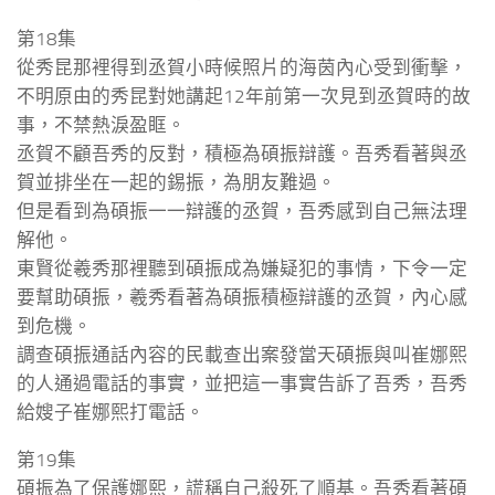
第18集
從秀昆那裡得到丞賀小時候照片的海茵內心受到衝擊，
不明原由的秀昆對她講起12年前第一次見到丞賀時的故
事，不禁熱淚盈眶。
丞賀不顧吾秀的反對，積極為碩振辯護。吾秀看著與丞
賀並排坐在一起的錫振，為朋友難過。
但是看到為碩振一一辯護的丞賀，吾秀感到自己無法理
解他。
東賢從羲秀那裡聽到碩振成為嫌疑犯的事情，下令一定
要幫助碩振，羲秀看著為碩振積極辯護的丞賀，內心感
到危機。
調查碩振通話內容的民載查出案發當天碩振與叫崔娜熙
的人通過電話的事實，並把這一事實告訴了吾秀，吾秀
給嫂子崔娜熙打電話。
第19集
碩振為了保護娜熙，謊稱自己殺死了順基。吾秀看著碩