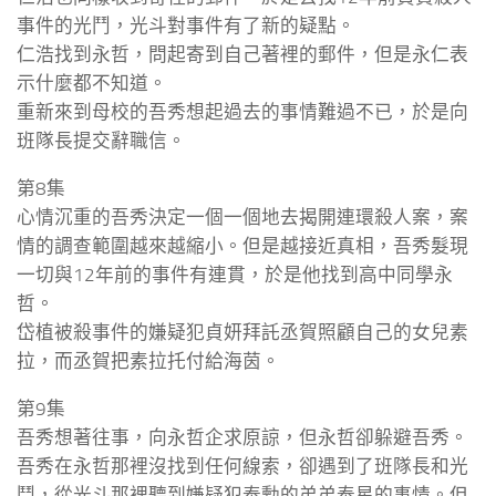
事件的光鬥，光斗對事件有了新的疑點。
仁浩找到永哲，問起寄到自己著裡的郵件，但是永仁表
示什麼都不知道。
重新來到母校的吾秀想起過去的事情難過不已，於是向
班隊長提交辭職信。
第8集
心情沉重的吾秀決定一個一個地去揭開連環殺人案，案
情的調查範圍越來越縮小。但是越接近真相，吾秀髮現
一切與12年前的事件有連貫，於是他找到高中同學永
哲。
岱植被殺事件的嫌疑犯貞妍拜託丞賀照顧自己的女兒素
拉，而丞賀把素拉托付給海茵。
第9集
吾秀想著往事，向永哲企求原諒，但永哲卻躲避吾秀。
吾秀在永哲那裡沒找到任何線索，卻遇到了班隊長和光
鬥，從光斗那裡聽到嫌疑犯泰勳的弟弟泰星的事情。但