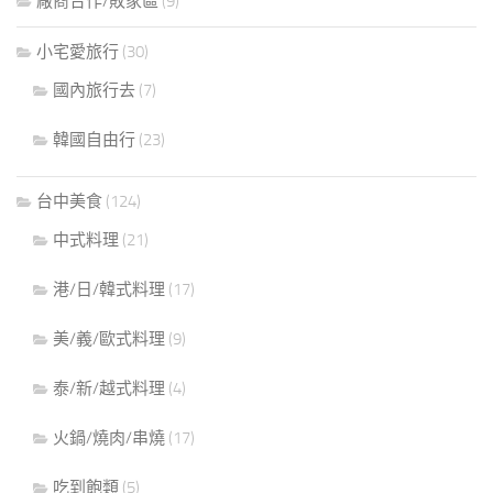
廠商合作/敗家區
(9)
小宅愛旅行
(30)
國內旅行去
(7)
韓國自由行
(23)
台中美食
(124)
中式料理
(21)
港/日/韓式料理
(17)
美/義/歐式料理
(9)
泰/新/越式料理
(4)
火鍋/燒肉/串燒
(17)
吃到飽類
(5)