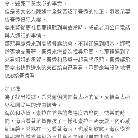
令，殺死了黃太必的事實。
但是黃太必在陳述中全盤否認了吾秀的指正，還表示要
告吾秀侵犯人權。
姜東賢從簡社長那裡聽到事故當時，成記者用公用電話
與人通話的事情。
娜熙與羲秀來到高級餐廳約會，不料卻遇到順基，娜熙
慌張地支吾著。吾秀來療養院找吳承熙，在那裡遇到了
來看姐姐的丞賀。吾秀和丞賀一起看望承熙，吾秀讓承
熙拿出快遞送來的東西給自己看看。承熙毫無設防地把
USB給吾秀看。
第15集
為了找出證據，吾秀偷偷闖進黃太必的家，反被黃太必
以私闖民宅的理由被告。
海茵和丞賀，素拉在秀昆的農場度過悠閒、快樂的時
間，海茵看著丞賀像孩子一樣和素拉一起玩耍，內心感
到溫馨。秀昆在一旁看著海茵，也感到欣慰。海茵從秀
昆那裡知道秀昆和丞賀其實不是親兄弟的事情。