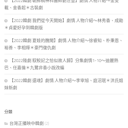
【2022韓劇 朝鮮精神科醫師劉世豐】劇情.人物介紹～金旻
載、金香起＊古裝劇
【2022韓劇 我們從今天開始】劇情.人物介紹～林秀香、成勛
＊貞愛好孕到韓劇版
【2022韓劇 夏娃的醜聞】劇情.人物介紹～徐睿知、朴秉恩、
裕善、李相燁＊豪門復仇劇
【2022陸劇 馭鮫記之恰似故人歸】分集劇情1-10～迪麗熱
巴、任嘉倫＊九鷺非香小說改編
【2022韓劇 還魂】劇情.人物介紹～李宰旭、庭沼珉＊洪氏姐
妹新劇
分類
台灣正播映中韓劇
(2)