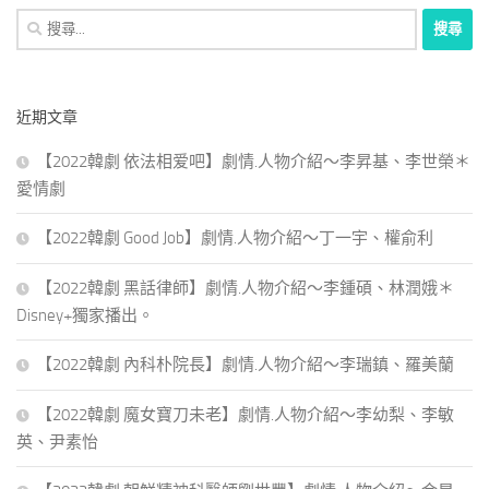
搜
尋
關
鍵
近期文章
字:
【2022韓劇 依法相爱吧】劇情.人物介紹～李昇基、李世榮＊
愛情劇
【2022韓劇 Good Job】劇情.人物介紹～丁一宇、權俞利
【2022韓劇 黑話律師】劇情.人物介紹～李鍾碩、林潤娥＊
Disney+獨家播出。
【2022韓劇 內科朴院長】劇情.人物介紹～李瑞鎮、羅美蘭
【2022韓劇 魔女寶刀未老】劇情.人物介紹～李幼梨、李敏
英、尹素怡