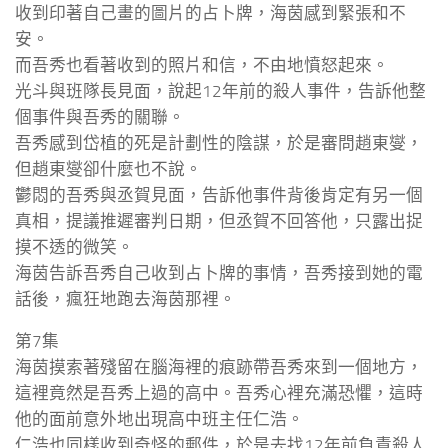
收到印著自己畫的圖片的占卜牌，海茵感到緊張和不
安。
而吾秀也看著收到的照片和信，不由地憤怒起來。
光斗與班隊長見面，說起12年前的殺人事件，告訴他整
個事件與吾秀的關聯。
吾秀感到岱植的死是計劃性的陰謀，於是審問趙東燮，
但趙東燮卻什麼也不說。
鬱悶的吾秀與丞賀見面，告訴他事件背後肯定有另一個
真相，提議推遲審判日期，但丞賀不回答他，只露出捉
摸不透的微笑。
海茵告訴吾秀自己收到占卜牌的事情，吾秀接到她的電
話後，瘋狂地跑去海茵那裡。
第7集
海茵摸索著殘留在腦海裡的痕跡帶吾秀來到一個地方，
這裡竟然是吾秀上過的高中。吾秀心裡充滿恐懼，這時
他的面前意外地出現高中班主任仁浩。
仁浩也同樣收到奇怪的郵件，於是去找12年前負責殺人