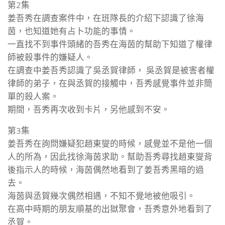
第2集
姜吾秀在調查案件中，在班隊長的介紹下認識了徐海
茵，也知道她有占卜功能的事情。
一直找不到事件頭緒的吾秀在海茵的幫助下知道了權律
師被殺事件的嫌疑人。
在調查中姜吾秀認識了吳丞賀律師， 吳丞賀是被害者權
律師的弟子，在與丞賀的接觸中，吾秀感覺事件並非簡
單的殺人案。
期間，吾秀再次收到卡片，另他感到不安。
第3集
姜吾秀在詢問嫌疑犯趙東燮的時候，感覺並不是他一個
人的所為，因此找徐海茵求助。幫助吾秀尋找趙東燮背
後指示人的時候，海茵偶然地看到了姜吾秀黑暗的過
去。
海茵與丞賀幾次偶然相遇，不知不覺地被他吸引。
在高中時期的朋友順基的出獄聚會，吾秀意外地看到了
丞賀。