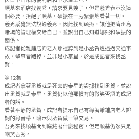
茵占卜出來的便利店和下水道工地。
順基來酒店找羲秀，請求要見嫂子，但是羲秀表示沒這
個必要，拒絕了順基，碩振在一旁緊張地看著一切。
羲秀感覺無法說通羲秀，因此找到碩振，讓他把濟州島
賭場的管理權交給自己，並說出自己知道娜熙和碩振的
關係。
成記者從雜鋪店的老人那裡聽到是小丞賀遭遇過交通事
故，肇事者跑掉，並非是小泰星，於是成記者來找丞
賀。
第12集
成記者拿著丞賀就是死去的泰星的證據找到丞賀，並說
出丞賀就是泰星，丞賀仍以他那慣有的微笑否認的成記
者的話。
看著平靜的丞賀，成記者提示自己有錄著雜鋪店老人證
詞的錄音帶，暗示與丞賀做一筆交易。
吾秀來找順基問到底藏著什麼秘密，但是順基仍然只是
嘲笑吾秀。