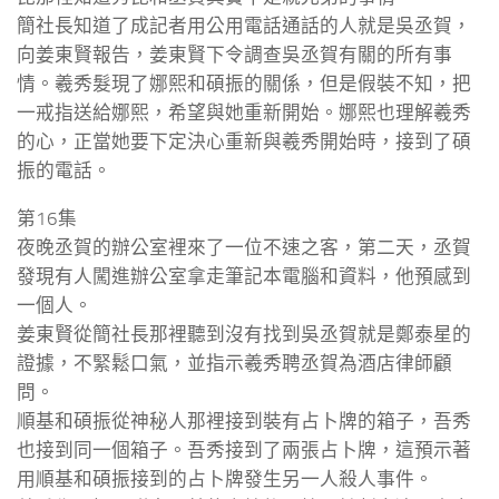
簡社長知道了成記者用公用電話通話的人就是吳丞賀，
向姜東賢報告，姜東賢下令調查吳丞賀有關的所有事
情。羲秀髮現了娜熙和碩振的關係，但是假裝不知，把
一戒指送給娜熙，希望與她重新開始。娜熙也理解羲秀
的心，正當她要下定決心重新與羲秀開始時，接到了碩
振的電話。
第16集
夜晚丞賀的辦公室裡來了一位不速之客，第二天，丞賀
發現有人闖進辦公室拿走筆記本電腦和資料，他預感到
一個人。
姜東賢從簡社長那裡聽到沒有找到吳丞賀就是鄭泰星的
證據，不緊鬆口氣，並指示羲秀聘丞賀為酒店律師顧
問。
順基和碩振從神秘人那裡接到裝有占卜牌的箱子，吾秀
也接到同一個箱子。吾秀接到了兩張占卜牌，這預示著
用順基和碩振接到的占卜牌發生另一人殺人事件。