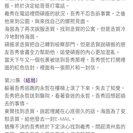
振，終於決定給哥哥打電話。
羲秀在電話裡問碩振的狀況，吾秀不忍告訴事實，之後
他來到公園，與來找自己的娜熙見面。
海茵為了再次說服丞賀，找到丞賀的公寓，但是丞賀冷
冷地對待海茵。
碩振求丞賀把自己轉到檢察部門，但是丞賀說碩振的朋
友吾秀會盡全力幫助他，這使碩振的內心更加混亂。
當天下午又一個包裹被送到吾秀那裡，吾秀慌忙打開裡
面的紅色信封，裡面有一張照片和一封信。
第20集
（結局）
躲著吾秀逃跑的永哲在樓梯上滾了下來，失去了知覺。
吾秀把永哲送到醫院，看著昏迷的永哲，吾秀回想起過
去的事情。
東賢找到丞賀，說起埋藏在心底很久的話。海茵為了安
慰丞賀，給他發去一封E-MAIL。
猶豫不決的吾秀終於下定決心找到羲秀，問起濟州島的