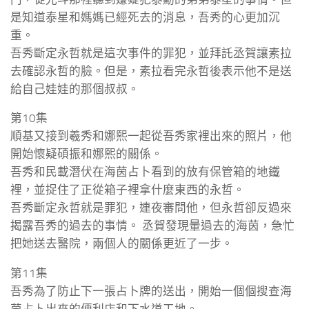
是知道泰星和媽媽已經死去的消息，吾秀的心更加沉
重。
吾秀斷定永哲就是這次事件的罪犯，並拜託丞賀讓素拉
去確認永哲的臉。但是，素拉看完永哲後表示他不是送
給自己娃娃的那個叔叔。
第10集
順基又接到羲秀和娜熙一起從吾秀家裡出來的照片，他
開始懷疑碩振和娜熙的關係。
吾秀和民載潛伏在海茵占卜看到的放有保管箱的地鐵
裡，並捉住了正從箱子裡拿什麼東西的永哲。
吾秀斷定永哲就是罪犯，連夜審問他，但永哲卻反過來
揭露吾秀的過去的事情。 丞賀發現暈過去的海茵，急忙
把她送去醫院，兩個人的關係更近了一步。
第11集
吾秀為了防止下一張占卜牌的送出，開始一個個搜查海