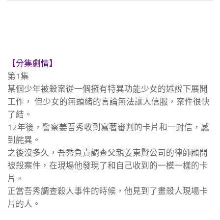
【分集劇情】
第1集
某個少年被殺案從一個擁有特異功能少女的述說下展開
工作， 但少女的無頭緒的言論無法讓人信服，案件很快
了結。
12年後，警察姜吾秀收到寫著審判的卡片和一封信，感
到詫異。
之後沒多久，吾秀負責調查父親姜東賢公司的律師顧問
被殺案件，在現場他發現了和自己收到的一模一樣的卡
片。
正當吾秀調查殺人事件的時候，他見到了畫殺人現場卡
片的人。