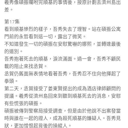
羲秀像碩振囑咐完順基的事情後，按原計劃去濟州島出
差。
第17集
看到順基慘烈的樣子，吾秀失去了理智。站在碩振公寓
門前的永哲看到這一切，露出了微笑。
不知道發生一切的碩振在安慰驚嚇的娜熙，並轉達最後
的道別。
吾秀抱著死去的順基，淚流滿面。過一會，吾秀不顧民
載的阻止來找丞賀。
丞賀仍舊面無表情地看著吾秀，吾秀忍不住向他揮起了
拳頭。
第二天，丞賀接受了姜東賢提出的成為酒店律師顧問的
提議。羲秀從濟州島回來到聽到順基死去的消息，安慰
有些慌張的碩振。
碩振被傳到警察局接受調查，但是由於他說不出案發當
時與誰在一起的證人，成為殺死順基的嫌疑人。吾秀見
狀，更加憎恨起背後的操縱人。