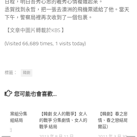
日程，明白吾秀心思的羲秀心情複雜起來。
丞賀找到永哲，把一張去澳洲的飛機票遞給了他。當天
下午，警察局裡再次收到了一個包裹。
【文章中圖片轉載於KBS 】
(Visited 66,689 times, 1 visits today)
標籤：
韓劇
您可能也會喜歡…
I.T 重案組分集
12
【韓劇 女人的戰爭】女人
6
【韓劇】春之戀分集
.T 重案組結局
的戰爭 分集劇情、女人的
情、春之戀結局（春
戰爭 結局
爾茲）
 月 6 日
2013 年 8 月 11 日
2011 年 3 月 30 日