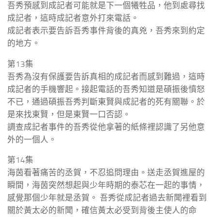
吾秀預感到成記者可能就是下一個犧牲品，他到處尋找
成記者，這時成記者意外打來電話。
成記者表示要告訴吾秀事件背後的真兇，吾秀來到約定
的地方。
第13集
吾秀為沒有保護要告訴真相的成記者而感到難過，這時
成記者的手機響起。接起電話的吾秀知道是碩振後憤怒
不已，通過碩振吾秀判斷東賢與成記者的死有關聯。於
是來找東賢，但是東賢一口否認。
調查成記者事件的吾秀從他拿著的紙條裡認識了另他意
外的一個人。
第14集
海茵看著痛苦的丞賀，不忍追問理由。送走丞賀進屋的
瞬間，海茵突然想起與少年時期的泰芯在一起的事情，
感覺那個少年就是丞賀。 吾秀從成記者過去新聞裡看到
關於黃太必的新聞，確信黃太必受到背後主使人的命