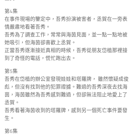
第4集
在事件現場的鑒定中，吾秀扮演被害者，丞賀在一旁表
情嚴肅地看著吾秀。
吾秀為了調查工作，常常與海茵見面，並一點一點地被
她吸引，但海茵卻喜歡上丞賀。
正當吾秀逐漸接近真相的時候，吾秀從朋友岱植那裡接
到了奇怪的電話，慌忙跑出去。
第5集
吾秀在岱植的辦公室發現娃娃和塔羅牌， 雖然懷疑成俊
彪，但沒有找到他的犯罪證據。難過的吾秀深夜去找海
茵，海茵雖然為吾秀感到難過，但卻無法阻止地愛上了
丞賀。
吾秀看著海茵收到的塔羅牌，感到另一個死亡事件要發
生。
第6集