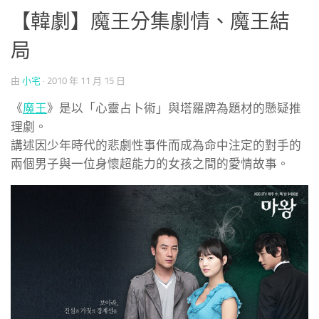
【韓劇】魔王分集劇情、魔王結
局
由
小宅
·
2010 年 11 月 15 日
《
魔王
》是以「心靈占卜術」與塔羅牌為題材的懸疑推
理劇。
講述因少年時代的悲劇性事件而成為命中注定的對手的
兩個男子與一位身懷超能力的女孩之間的愛情故事。