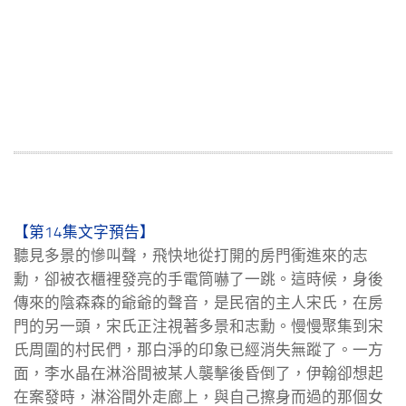
【第14集文字預告】
聽見多景的慘叫聲，飛快地從打開的房門衝進來的志
勳，卻被衣櫃裡發亮的手電筒嚇了一跳。這時候，身後
傳來的陰森森的爺爺的聲音，是民宿的主人宋氏，在房
門的另一頭，宋氏正注視著多景和志勳。慢慢聚集到宋
氏周圍的村民們，那白淨的印象已經消失無蹤了。一方
面，李水晶在淋浴間被某人襲擊後昏倒了，伊翰卻想起
在案發時，淋浴間外走廊上，與自己擦身而過的那個女