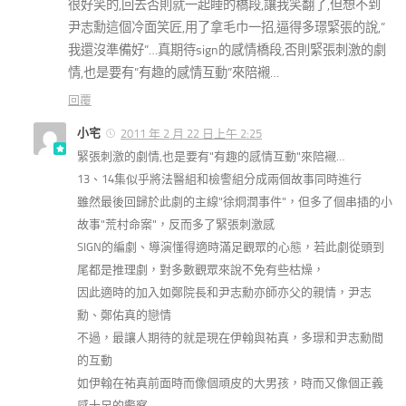
很好笑的,回去否則就一起睡的橋段,讓我笑翻了,但想不到
尹志勳這個冷面笑匠,用了拿毛巾一招,逼得多璟緊張的說,”
我還沒準備好”…真期待sign的感情橋段,否則緊張刺激的劇
情,也是要有”有趣的感情互動”來陪襯…
回覆
小宅
2011 年 2 月 22 日上午 2:25
緊張刺激的劇情,也是要有"有趣的感情互動"來陪襯…
13、14集似乎將法醫組和檢警組分成兩個故事同時進行
雖然最後回歸於此劇的主線"徐烔潤事件"，但多了個串插的小
故事"荒村命案"，反而多了緊張刺激感
SIGN的編劇、導演懂得適時滿足觀眾的心態，若此劇從頭到
尾都是推理劇，對多數觀眾來說不免有些枯燥，
因此適時的加入如鄭院長和尹志勳亦師亦父的親情，尹志
勳、鄭佑真的戀情
不過，最讓人期待的就是現在伊翰與祐真，多璟和尹志勳間
的互動
如伊翰在祐真前面時而像個頑皮的大男孩，時而又像個正義
感十足的警察