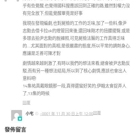
乎有些覺醒,也覺得國科搜應該回到正確的路,雖然對權力沒
有完全放下,但能覺醒畢竟是好事
我現在發現編劇,也對屍檢的工作的乏味,加了一些料,像尹
志勳去借卡拉ok的燈管回來後,還回味剛才的扭腰擺臀,或是
多璟去拍尹志勳的脫褲照,可見屍檢法醫的工作真得乏味
的….尤其面對的真相,是很嚴肅的態度,所以平常的調劑身心,
應讓是乏善可陳才對
劇情越來越刺激了,有時以我們的想法來看,總會被尹志勳反
駁,而有另一種想法結局,所以到了核心劇情,應該也會出人
意料吧!
14集祐真戴眼鏡那一段,真得還蠻好笑的,伊翰太會捉弄人
了,13集的時候
回覆
回覆
小宅
-0001 年 11 月 30 日上午 12:00
發佈留言