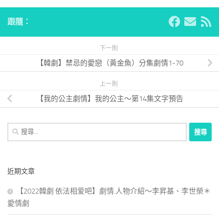
跟隨：
下一則
【韓劇】禁忌的愛戀（黃金魚）分集劇情1-70
上一則
【我的公主劇情】我的公主～第14集文字預告
搜
尋
關
鍵
近期文章
字:
【2022韓劇 依法相爱吧】劇情.人物介紹～李昇基、李世榮＊
愛情劇