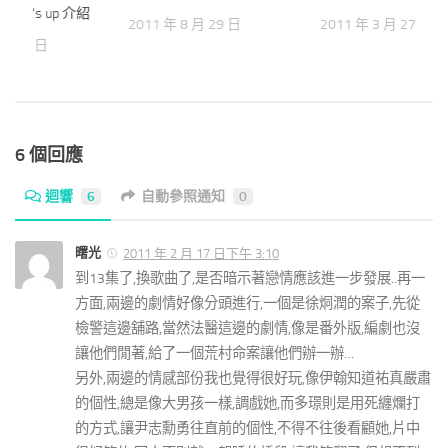
～what‘s up 介紹
2011 年 8 月 29 日
2011 年 3 月 27 日
2 月 9 日
6 個回應
迴響
6
自動參照通知
0
曙光
2011 年 2 月 17 日下午 3:10
到13集了,換歌曲了,是否暗示著戀情應該進一步發展..再一
方面,兩邊的劇情好像分頭進行,一個是徐烔潤的案子,先從
檢警這邊舖路,當然法醫這邊的劇情,像是番外版,編劇也沒
讓他們閒著,給了一個荒村命案讓他們辦一辦…
另外,兩邊的情感部份我也覺得很好玩,像伊翰知道祐真嚴肅
的個性,總是像大男孩一樣,調戲她,而多璟則是用死纏爛打
的方式,讓尹志勳勇往直前的個性,不得不往後看顧她,片中