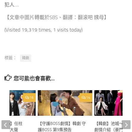
犯人….
【文章中圖片轉載於SBS、翻譯：
翻滚吧 姨母】
(Visited 19,319 times, 1 visits today)
標籤：
韓劇
您可能也會喜歡…
16
14
t‘s up】任柱
【守護BOSS劇情】韓劇 守
【韓劇】池城～皇室
恩、姜大聲
護BOSS 第9集預告
劇情介紹（豪門）