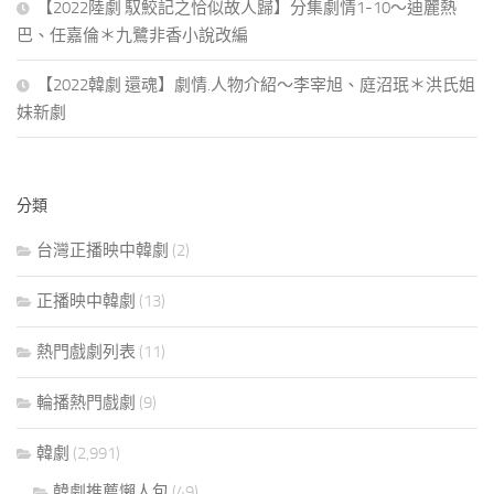
【2022陸劇 馭鮫記之恰似故人歸】分集劇情1-10～迪麗熱
巴、任嘉倫＊九鷺非香小說改編
【2022韓劇 還魂】劇情.人物介紹～李宰旭、庭沼珉＊洪氏姐
妹新劇
分類
台灣正播映中韓劇
(2)
正播映中韓劇
(13)
熱門戲劇列表
(11)
輪播熱門戲劇
(9)
韓劇
(2,991)
韓劇推薦懶人包
(49)