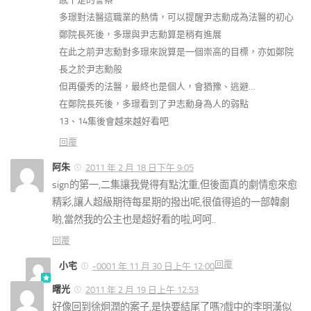
多璟對法醫這職業的熱情，可以提醒尹志勳成為法醫的初心
鄭院長死後，多璟與尹志勳算是稍有進展
在此之前尹志勳對多璟來說算是一個崇高的目標，亦如鄭院
長之於尹志勳般
但再優秀的法醫，最終也是個人，會猶豫、逃避…
在鄭院長死後，多璟看到了尹志勳身為人的弱點
13、14集後會越來越好看吧
回覆
阿朱
2011 年 2 月 18 日下午 9:05
sign的第一,二集讓我覺得有點沈重,但後面真的劇情愈來愈
精彩,讓人超級期待每星期的撥出呢,很值得追的一部韓劇
喲,當然我的公主也是超好看的啦,呵呵..
回覆
回覆
小宅
-0001 年 11 月 30 日上午 12:00
曙光
2011 年 2 月 19 日上午 12:53
好像回到徐烔潤的案子,是快要結尾了嗎?戲中的李明漢似