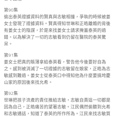
第90集
偷出泰英證據資料的賢真與志敏相撞，爭執的時候被姜
女士發現了證據資料。賢真得知世琳和正皓離婚的背後
有姜女士的陰謀，於是來找姜女士請求掩蓋泰英的過
錯。以為解決了一切的志敏看到仍留在醫院的泰英驚
呆。
第91集
姜女士把真的賬簿拿給泰英看，警告他今後要好自為
之。感到被消滅了一切證據的志敏留在娘家，正皓為志
敏感到難過。姜女士從泰英口中得知他為什麼要搞垮慶
山家的原因後來找允希。
第92集
世琳把孩子流產的責任推給志敏，志敏自責這一切都是
因為自己，正皓痛苦的望著志敏。江民偶然偷聽到允希
和志敏通話，知道了泰英的所作所為。江民來找志敏質