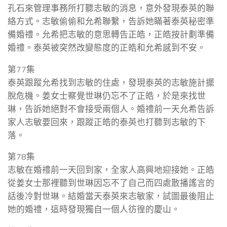
孔石來管理事務所打聽志敏的消息，意外發現泰英的聯
絡方式。志敏偷偷和允希聯繫，告訴她瞞著泰英秘密準
備婚禮。允希把志敏的意思轉告正皓，正皓按計劃準備
婚禮。泰英被突然改變態度的正皓和允希感到不安。
第77集
泰英跟蹤允希找到志敏的住處，發現泰英的志敏施計擺
脫危機。姜女士察覺世琳仍忘不了正皓，於是來找世
琳，告訴她絕對不會接受兩個人。婚禮前一天允希告訴
家人志敏要回來，跟蹤正皓的泰英也打聽到志敏的下
落。
第78集
志敏在婚禮前一天回到家，全家人高興地迎接她。正皓
從姜女士那裡聽到世琳因忘不了自己而四處散播謠言的
話後冷對世琳。結婚當天泰英來志敏家，試圖最後阻止
她的婚禮，這時發現獨自一個人彷徨的慶山。