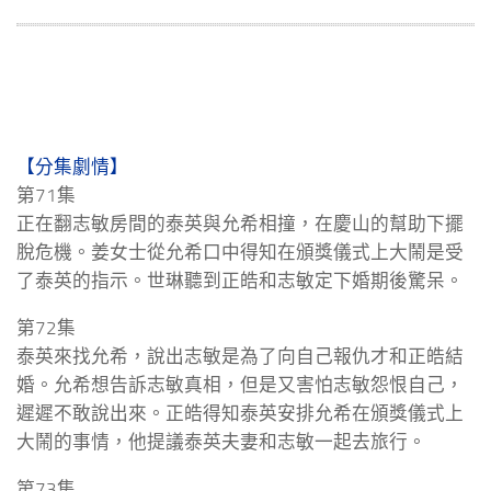
【分集劇情】
第71集
正在翻志敏房間的泰英與允希相撞，在慶山的幫助下擺
脫危機。姜女士從允希口中得知在頒獎儀式上大鬧是受
了泰英的指示。世琳聽到正皓和志敏定下婚期後驚呆。
第72集
泰英來找允希，說出志敏是為了向自己報仇才和正皓結
婚。允希想告訴志敏真相，但是又害怕志敏怨恨自己，
遲遲不敢說出來。正皓得知泰英安排允希在頒獎儀式上
大鬧的事情，他提議泰英夫妻和志敏一起去旅行。
第73集