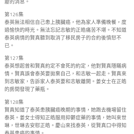
靂的消息。
第126集
泰英無法相信自己患上胰臟癌，他為家人準備晚餐，度
過愉快的時光。無法忘記志敏的正皓痛苦不堪。不知道
泰英病情的賢真聽到取消了移民房子的合約後憤怒不
已。
第127集
泰英想起曾和賢真約定不會死的約定，他對賢真隱瞞病
情。賢真誤會泰英要拋棄自己，和志敏一起走。賢真來
到志敏家，告訴家人泰英要和志敏離開。姜女士在正皓
的房間發現了藥瓶。
第128集
賢真知道了泰英患胰臟癌晚期的事情，她跑去機場留住
泰英。姜女士得知正皓服用抑鬱症藥的事情，她叫來世
琳，世琳去安慰正皓。慶山來找泰英，從賢真口中得知
泰英患癌的事情。