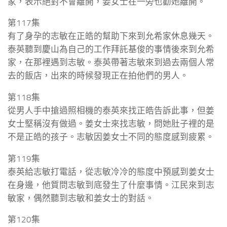
家，表示絕對不會離開，姜女士在一旁也勸她離開。
第117集
有了身孕的志敏在正皓的幫助下來到允希家休息幾天。
泰英聽到慶山為自己的工作拜託基俊的事情後來到允希
家，在那裡遇到志敏。泰英帶著志敏來到過去兩個人常
去的飯店，出來的時候發現正在拍他們的男人。
第118集
從男人手中搶過照相機的泰英來找正皓告訴此事，但姜
女士堅稱沒有做過。姜女士來找志敏，問她肚子裡的是
不是正皓的孩子。志敏因姜女士不同的態度感到疲累。
第119集
泰英給志敏打電話，從志敏冷冷的態度中預感到姜女士
在身邊，他質問志敏到底發生了什麼事情。江民來到志
敏家，偶然聽到志敏和姜女士的對話。
第120集