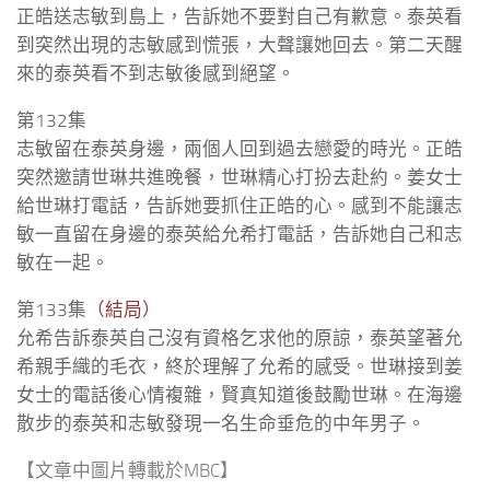
正皓送志敏到島上，告訴她不要對自己有歉意。泰英看
到突然出現的志敏感到慌張，大聲讓她回去。第二天醒
來的泰英看不到志敏後感到絕望。
第132集
志敏留在泰英身邊，兩個人回到過去戀愛的時光。正皓
突然邀請世琳共進晚餐，世琳精心打扮去赴約。姜女士
給世琳打電話，告訴她要抓住正皓的心。感到不能讓志
敏一直留在身邊的泰英給允希打電話，告訴她自己和志
敏在一起。
第133集
（結局）
允希告訴泰英自己沒有資格乞求他的原諒，泰英望著允
希親手織的毛衣，終於理解了允希的感受。世琳接到姜
女士的電話後心情複雜，賢真知道後鼓勵世琳。在海邊
散步的泰英和志敏發現一名生命垂危的中年男子。
【文章中圖片轉載於MBC】