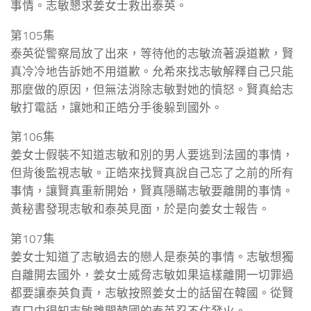
事情。志敏懇求姜女士救出泰英。
第105集
泰英從警察局放了出來，等待他的志敏流著淚道歉，賢
真冷冷地告訴她不用道歉。允希來找志敏解釋自己只能
那麼做的原因，但無法消除志敏對她的憤怒。賢真給志
敏打電話，讓她和正皓分手後躲到國外。
第106集
姜女士假裝不知道志敏和別的男人要逃到法國的事情，
但背後監視志敏。正皓來找賢真說自己忘了之前的所有
事情，讓賢真重新開始，賢真隱瞞志敏要離開的事情。
黃秘書發現志敏和泰英見面，於是向姜女士報告。
第107集
姜女士知道了志敏過去的戀人是泰英的事情。志敏想獨
自離開去國外，姜女士威脅志敏如果這樣離開一切罪過
都要讓泰英負責，志敏按照姜女士的話留在韓國。從賢