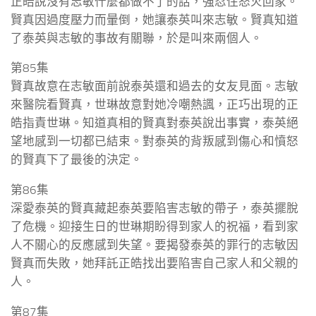
正皓說沒有志敏什麼都做不了的話，強忍住怒火回家。
賢真因過度壓力而暈倒，她讓泰英叫來志敏。賢真知道
了泰英與志敏的事故有關聯，於是叫來兩個人。
第85集
賢真故意在志敏面前說泰英還和過去的女友見面。志敏
來醫院看賢真，世琳故意對她冷嘲熱諷，正巧出現的正
皓指責世琳。知道真相的賢真對泰英說出事實，泰英絕
望地感到一切都已結束。對泰英的背叛感到傷心和憤怒
的賢真下了最後的決定。
第86集
深愛泰英的賢真藏起泰英要陷害志敏的帶子，泰英擺脫
了危機。迎接生日的世琳期盼得到家人的祝福，看到家
人不關心的反應感到失望。要揭發泰英的罪行的志敏因
賢真而失敗，她拜託正皓找出要陷害自己家人和父親的
人。
第87集