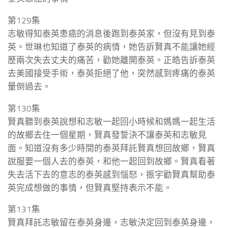
第129集
志敏得知泰英患癌的消息後跑到泰英家，但沒有見到泰
英。世琳也知道了泰英的病情，她告訴賢真不能讓她經
歷兩次失去丈夫的痛苦，勸她離開泰英。正皓告訴泰英
去美國接受手術，泰英拒絕了他，突然感到疼痛的泰英
暈倒過去。
第130集
賢真聽到泰英說想和志敏一起回小時候和媽媽一起生活
的故鄉去住一個星期，賢真發誓決不讓泰英和志敏見
面。知道沒有多少時間的泰英拜託賢真想回故鄉，賢真
說服要一個人去的泰英，和他一起回到故鄉。賢真看著
失去活下去的意志的泰英感到惱怒，振宇勸賢真幫助泰
英完成想做的事情，但賢真堅持表示不能。
第131集
賢真拜託志敏留在泰英身邊，志敏決定回到泰英身邊，