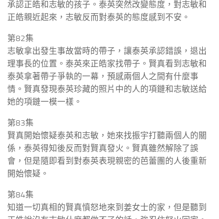
承認正皓和志敏的孩子。泰英突然改變態度，對志敏和
正皓親近起來，志敏反而對泰英的態度感到不安。
第82集
志敏拿出發生事故當時的帶子，讓泰英承認錯誤，退出
理事長的位置。泰英來正皓家找帶子。賢真看到志敏和
泰英拿著帶子爭執的一幕，預感兩個人之間有什麼事
情。賢真發現泰英珍藏的照片中的人的項鏈和志敏送給
她的項鏈一模一樣。
第83集
賢真開始懷疑泰英和志敏，她來找振宇打聽兩個人的關
係，泰英得知後反而對賢真發火。賢真雖然解除了誤
會，但是隨即看到對泰英表現親密的芭蕾團的人後重新
開始懷疑。
第84集
知道一切真相的賢真憤怒地來到姜女士的家，但是聽到