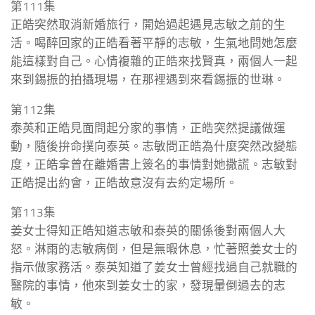
第111集
正皓突然取消新婚旅行，開始過起遇見志敏之前的生
活。喝醉回家的正皓看著平靜的志敏，生氣地問她怎麼
能這樣對自己。心情複雜的正皓來找賢真，兩個人一起
來到錫振的拍攝現場，在那裡遇到來看錫振的世琳。
第112集
泰英和正皓見面問起分家的事情，正皓突然提議做運
動，隨後拚命撲向泰英。志敏問正皓為什麼突然改變態
度，正皓拿曾在離婚書上簽名的事情對她撒謊。志敏對
正皓提出約會，正皓故意沒有去約定場所。
第113集
姜女士得知正皓知道志敏和泰英的關係後對兩個人大
怒。淋雨的志敏病倒，但是無暇休息，忙著照姜女士的
指示做家務活。泰英知道了姜女士曾經找過自己就職的
醫院的事情，他來到姜女士的家，發現暈倒過去的志
敏。