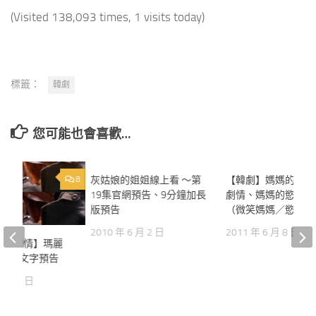
(Visited 138,093 times, 1 visits today)
標籤：
韓劇
您可能也會喜歡…
8
灰姑娘的姐姐線上看 ～第
5
【韓劇】媽媽的慾望
19集官網預告、9分鐘加長
劇情、媽媽的慾望結
版預告
（微笑媽媽／慾望人
2010 年 6 月 2 日
2011 年 6 月 8 日
宿中劇情】瑪麗
第9集文字預告
2 月 7 日