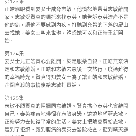
第123集
正皓親眼看到姜女士威脅志敏，他憤怒地帶著志敏離開
家。志敏受賢真的囑托來找泰英，她告訴泰英流產不是
他的錯，讓他不要感到內疚。打聽到允希的下落的慶山
去找她。姜女士叫來世琳，誘惑她可以和正皓重新開
始。
第124集
姜女士見正皓真心要離開，於是服藥自殺，正皓無奈決
定和志敏離婚。正皓和志敏去最後一次旅行，度過難得
的幸福時光。賢真得知姜女士為了讓正皓和志敏離婚，
企圖自殺的事情後給志敏打電話。
第125集
志敏不顧賢真的阻攔同意離婚。賢真擔心泰英也會離開
自己，泰英痛苦地徘徊在志敏身邊，遠遠地望著志敏。
正皓努力去恢復平常的生活，姜女士把贍養費給志敏，
遭到了拒絕。感到腹痛的泰英去醫院檢查，聽到晴天霹