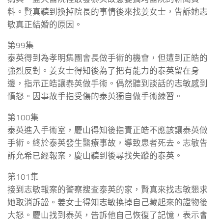
料。賢真聽到換掉院長的事情後來找姜女士，告訴她志
敏真正結婚的原因。
第99集
泰英得到為孝明集團會長做手術的機會，但遭到正皓的
強烈反對。姜女士得知後為了把有能力的泰英留在身
邊，指示正皓讓泰英做手術。偶然聽到談話的志敏感到
憤怒。因事故手指受傷的泰英獨自做手術練習。
第100集
泰英進入手術室，慶山得知後指責正皓不應該讓泰英做
手術。終於泰英發生醫療事故，導致患者死去。志敏告
訴允希已經報案，慶山聽到後尋找失蹤的泰英。
第101集
接到志敏報案的警察搜查泰英的家，賢真來找志敏懇求
她取消訴訟。姜女士得知志敏換掉自己藏起來的證物後
大怒。慶山找到泰英，告訴他自己恢復了記憶，表示會