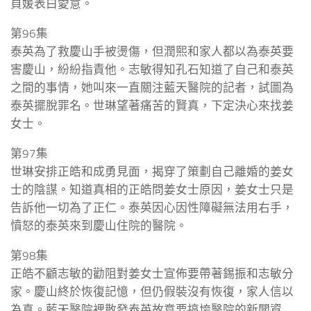
貞媛表白愛意。
第96集
泰英為了救慶山手被燙傷，但潤熙和家人都以為泰英要
害慶山，紛紛指責他。志敏得知孔石知道了自己和泰英
之間的事情，她叫來一直關注藍天醫院的記者，試圖為
泰英擺脫罪名。世琳望著痛苦的賢真，下定決心來找姜
女士。
第97集
世琳安排正皓和成勇見面，揭穿了策劃自己離婚的姜女
士的陰謀。知道真相的正皓問姜女士原因，姜女士只是
告訴他一切為了正仁。泰英因心因性障礙無法用右手，
憤怒的泰英來到慶山住院的醫院。
第98集
正皓不顧志敏的勸阻對姜女士宣佈要帶著錫振和志敏分
家。慶山終於恢復記憶，但仍假裝沒有恢復，家人信以
為真。藍天醫院裡散發泰英故意要搞垮醫院的新聞資