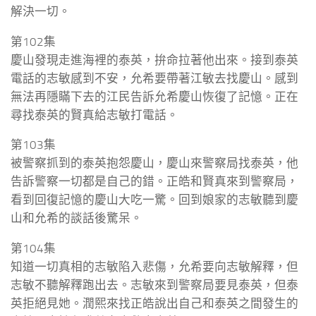
解決一切。
第102集
慶山發現走進海裡的泰英，拚命拉著他出來。接到泰英
電話的志敏感到不安，允希要帶著江敏去找慶山。感到
無法再隱瞞下去的江民告訴允希慶山恢復了記憶。正在
尋找泰英的賢真給志敏打電話。
第103集
被警察抓到的泰英抱怨慶山，慶山來警察局找泰英，他
告訴警察一切都是自己的錯。正皓和賢真來到警察局，
看到回復記憶的慶山大吃一驚。回到娘家的志敏聽到慶
山和允希的談話後驚呆。
第104集
知道一切真相的志敏陷入悲傷，允希要向志敏解釋，但
志敏不聽解釋跑出去。志敏來到警察局要見泰英，但泰
英拒絕見她。潤熙來找正皓說出自己和泰英之間發生的