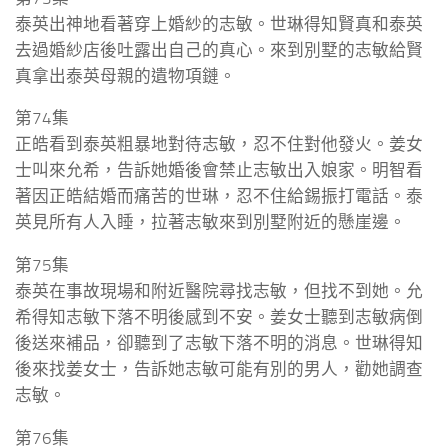
泰英出神地看著穿上婚紗的志敏。世琳得知賢真和泰英
去過婚紗店後吐露出自己的真心。來到別墅的志敏給賢
真拿出泰英母親的遺物項鏈。
第74集
正皓看到泰英粗暴地對待志敏，忍不住對他發火。姜女
士叫來允希，告訴她婚後會禁止志敏出入娘家。明智看
著因正皓結婚而痛苦的世琳，忍不住給錫振打電話。泰
英見所有人入睡，拉著志敏來到別墅附近的懸崖邊。
第75集
泰英在事故現場和附近醫院尋找志敏，但找不到她。允
希得知志敏下落不明後感到不安。姜女士聽到志敏病倒
後送來補品，卻聽到了志敏下落不明的消息。世琳得知
後來找姜女士，告訴她志敏可能有別的男人，勸她調查
志敏。
第76集