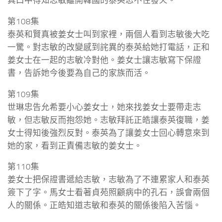
真口中得知志敏離開韓國的泰英忍不住發火。
第108集
泰英和賢真被姜女士叫到家裡，兩個人看到志敏後大吃
一驚。對志敏的改變感到詫異的泰英給她打電話，正和
姜女士在一起的志敏冷對他。姜女士讓志敏寫下保證
書，告訴她今後要為自己的家族而活。
第109集
世琳忠告允希要小心姜女士，她來找姜女士要帶走志
敏，但志敏反而抱怨她。志敏拜託正皓讓泰英復職，姜
女士得知後強烈反對。泰英為了讓姜女士回心轉意來到
她的家，看到正責備志敏的姜女士。
第110集
姜女士把保證書遞給志敏，志敏為了不連累家人和泰英
簽下了字。馬女士看著貞苑照顧病中的孔石，誤會兩個
人的關係。正皓知道志敏和泰英的關係後陷入苦惱。