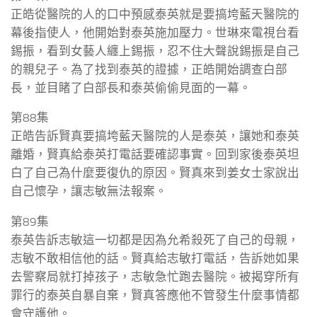
正皓從醫院的人的口中預感泰英就是要搞垮藍天醫院的
幕後指使人，他開始對泰英施加壓力。世琳來電視台看
錫振，看到女藝人纏上錫振，忍不住大聲說錫振是自己
的親兒子。為了找到泰英的證據，正皓開始調查白部
長，並目睹了白部長和泰英偷偷見面的一幕。
第88集
正皓告訴賢真要搞垮藍天醫院的人是泰英，讓她和泰英
離婚，賢真給泰英打電話要確認事實。回到家後泰英坦
白了自己為什麼要復仇的原因。賢真來到姜女士家說出
自己懷孕，讓志敏無法報案。
第89集
泰英告訴志敏這一切都是因為允希殺死了自己的母親，
志敏不敢相信他的話。賢真給志敏打電話，告訴她如果
去警察局就打掉孩子，志敏急忙跑去醫院。被揭穿所有
罪行的泰英自暴自棄，賢真答應他不管發生什麼事情都
會守護他。