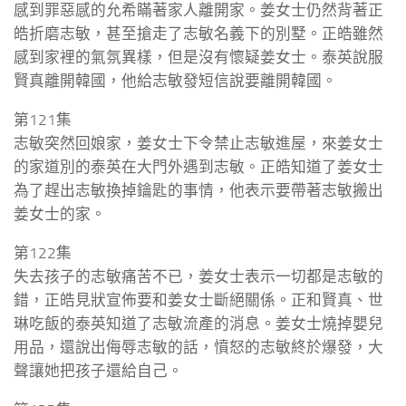
感到罪惡感的允希瞞著家人離開家。姜女士仍然背著正
皓折磨志敏，甚至搶走了志敏名義下的別墅。正皓雖然
感到家裡的氣氛異樣，但是沒有懷疑姜女士。泰英說服
賢真離開韓國，他給志敏發短信說要離開韓國。
第121集
志敏突然回娘家，姜女士下令禁止志敏進屋，來姜女士
的家道別的泰英在大門外遇到志敏。正皓知道了姜女士
為了趕出志敏換掉鑰匙的事情，他表示要帶著志敏搬出
姜女士的家。
第122集
失去孩子的志敏痛苦不已，姜女士表示一切都是志敏的
錯，正皓見狀宣佈要和姜女士斷絕關係。正和賢真、世
琳吃飯的泰英知道了志敏流產的消息。姜女士燒掉嬰兒
用品，還說出侮辱志敏的話，憤怒的志敏終於爆發，大
聲讓她把孩子還給自己。