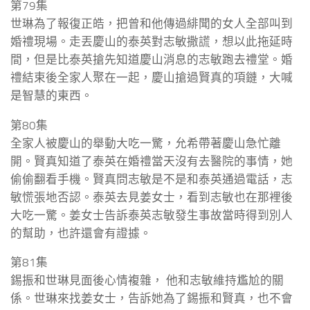
第79集
世琳為了報復正皓，把曾和他傳過緋聞的女人全部叫到
婚禮現場。走丟慶山的泰英對志敏撒謊，想以此拖延時
間，但是比泰英搶先知道慶山消息的志敏跑去禮堂。婚
禮結束後全家人聚在一起，慶山搶過賢真的項鏈，大喊
是智慧的東西。
第80集
全家人被慶山的舉動大吃一驚，允希帶著慶山急忙離
開。賢真知道了泰英在婚禮當天沒有去醫院的事情，她
偷偷翻看手機。賢真問志敏是不是和泰英通過電話，志
敏慌張地否認。泰英去見姜女士，看到志敏也在那裡後
大吃一驚。姜女士告訴泰英志敏發生事故當時得到別人
的幫助，也許還會有證據。
第81集
錫振和世琳見面後心情複雜， 他和志敏維持尷尬的關
係。世琳來找姜女士，告訴她為了錫振和賢真，也不會