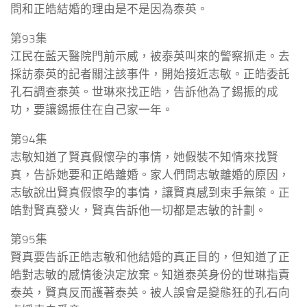
問和正皓結婚的理由是不是因為泰英。
第93集
江民在藍天醫院門前示威，被泰英叫來的警察抓走。去
採訪泰英的記者關注該事件，開始接近志敏。正皓委託
孔石調查泰英。世琳來找正皓，告訴他為了錫振的成
功，要讓錫振住在自己家一年。
第94集
志敏知道了賢真假懷孕的事情，她假裝不知情來找賢
真，告訴她要和正皓離婚。家人們問志敏離婚的原因，
志敏說出賢真假懷孕的事情，讓賢真感到束手無策。正
皓對賢真發火，賢真告訴他一切都是志敏的計劃。
第95集
賢真要告訴正皓志敏和他結婚的真正目的，但知道了正
皓對志敏的感情後決定放棄。知道泰英身份的世琳指責
泰英，賢真反而護著泰英。被人誤會是變態狂的孔石向