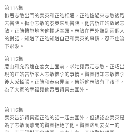
第114集
抱著志敏出門的泰英和正皓相遇，正皓搶過來志敏後跑
去醫院。擔心志敏的泰英來到醫院，他告訴正皓放過志
敏，正皓憤怒地向他揮起拳頭。志敏在門外聽到兩個人
的對話，知道了正皓知道自己和泰英的事情，忍不住流
下眼淚。
第115集
慶山和允希跪在姜女士面前，求她讓帶走志敏。正巧出
現的正皓告訴家人志敏懷孕的事情。賢真得知志敏懷孕
後大感慌張。正皓和泰英見面，告訴他志敏有了孩子，
為了大家的幸福讓他帶著賢真去國外。
第116集
泰英告訴賢真聽正皓的話一起去國外，但誤認為泰英是
為了志敏而離開的賢真拒絕了他。賢真跑到姜女士的