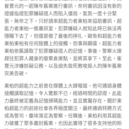
崔豐元的一起陳年舊案進行審訊，奈何審訊因沒有新的
證據指證犯罪嫌疑證人而陷入僵局，氣氛一度十分緊
張。無奈之下，只好請來超能力者東柏來協助審訊，超
能力者東柏一進審訊室，犯罪嫌疑人就知此時已無法再
隱瞞下去了，但還是做了最後的掙扎，避免和超能力者
東柏東柏有任何肢體上的接觸，但事與願違，超能力者
東柏依舊讀取了犯罪嫌疑證人的記憶。事後，警察火速
趕往犯罪人藏身的廢棄倉庫點，並將其拿下。至此，崔
豐元涉嫌妨礙公務，以及過失致死教唆殺人的陳年舊案
完美告破。
東柏的超能力之前曾在媒體上大肆報道，他可通過身體
接觸讀取記憶，令人驚歎不已，經過時間的認證，此能
力最終被定義為記憶掃碼能力，並且實屬存在。關於東
柏超能力的前途社會各界極度關注，最終通過特聘方式
成為警司，塵埃落定為警察。任職後，東柏利用其超能
力破獲了眾多塵封舊案，也因此獲得了很多支持他的粉