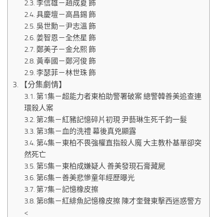
李信雄－趙成夏 飾
具慶壇－高昌錫 飾
吳世勳－尹志溫 飾
姜智恩－全烋星 飾
鄭美子－金允熙 飾
黃奉國－鄭河俊 飾
李瑟菲－林世珠 飾
【分集劇情】
第1集－超能力者東柏助警署破案 總警韓善美追查連
環殺人案
第2集－紅豬記憶碎片初現 尹藝琳生死千鈞一髮
第3集－血的洗禮 幕後真兇顯露
第4集－東柏不畏強權直指殺人魔 大主教朴基單卻突
然死亡
第5集－東柏成嫌疑人 善美發現石膏藏屍
第6集－善美悲慘童年經歷曝光
第7集－記憶橡皮擦
第8集－紅緋魚記憶橡皮擦 陳才奎聲東擊西迷惑警方
<