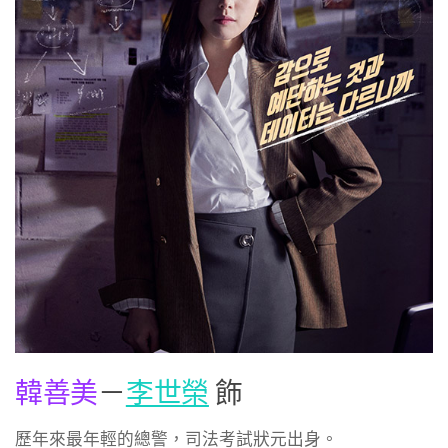
韓善美
－
李世榮
飾
歷年來最年輕的總警，司法考試狀元出身。