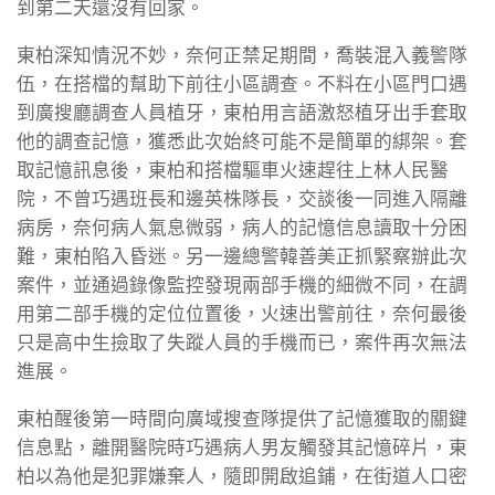
到第二天還沒有回家。
東柏深知情況不妙，奈何正禁足期間，喬裝混入義警隊
伍，在搭檔的幫助下前往小區調查。不料在小區門口遇
到廣搜廳調查人員植牙，東柏用言語激怒植牙出手套取
他的調查記憶，獲悉此次始終可能不是簡單的綁架。套
取記憶訊息後，東柏和搭檔驅車火速趕往上林人民醫
院，不曾巧遇班長和邊英株隊長，交談後一同進入隔離
病房，奈何病人氣息微弱，病人的記憶信息讀取十分困
難，東柏陷入昏迷。另一邊總警韓善美正抓緊察辦此次
案件，並通過錄像監控發現兩部手機的細微不同，在調
用第二部手機的定位位置後，火速出警前往，奈何最後
只是高中生撿取了失蹤人員的手機而已，案件再次無法
進展。
東柏醒後第一時間向廣域搜查隊提供了記憶獲取的關鍵
信息點，離開醫院時巧遇病人男友觸發其記憶碎片，東
柏以為他是犯罪嫌棄人，隨即開啟追鋪，在街道人口密