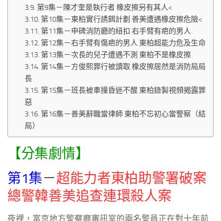
第9集－陳才奎是執行者 橡皮擦另有其人<
第10集－東柏實行誘餌計劃 善美遭遇橡皮擦危險<
第11集－申碑消防廳的紐扣 右手臂有疤的男人
第12集－右手臂有傷疤的男人 東柏超能力危及生命
第13集－次長的兒子遭遇不測 東柏不是橡皮擦
第14集－方俊熙罪行被讀取 橡皮擦居然是消防局局
長
第15集－班長被車撞昏迷不醒 東柏錄製視頻揭露罪
惡
第16集－善美辭職當律師 東柏不忘初心當警察（結
局）
【分集劇情】
第1集
－
超能力者東柏助警署破案
總警韓善美追查連環殺人案
夜裡，富京地方警察廳審訊室的兩名警員正在對十年前