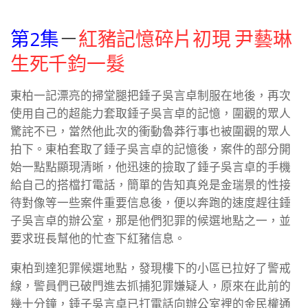
第2集
－
紅豬記憶碎片初現 尹藝琳
生死千鈞一髮
東柏一記漂亮的掃堂腿把錘子吳言卓制服在地後，再次
使用自己的超能力套取錘子吳言卓的記憶，圍觀的眾人
驚詫不已，當然他此次的衝動魯莽行事也被圍觀的眾人
拍下。東柏套取了錘子吳言卓的記憶後，案件的部分開
始一點點顯現清晰，他迅速的撿取了錘子吳言卓的手機
給自己的搭檔打電話，簡單的告知真兇是金瑞景的性接
待對像等一些案件重要信息後，便以奔跑的速度趕往錘
子吳言卓的辦公室，那是他們犯罪的候選地點之一，並
要求班長幫他的忙查下紅豬信息。
東柏到達犯罪候選地點，發現樓下的小區已拉好了警戒
線，警員們已破門進去抓捕犯罪嫌疑人，原來在此前的
幾十分鐘，錘子吳言卓已打電話向辦公室裡的金民權通