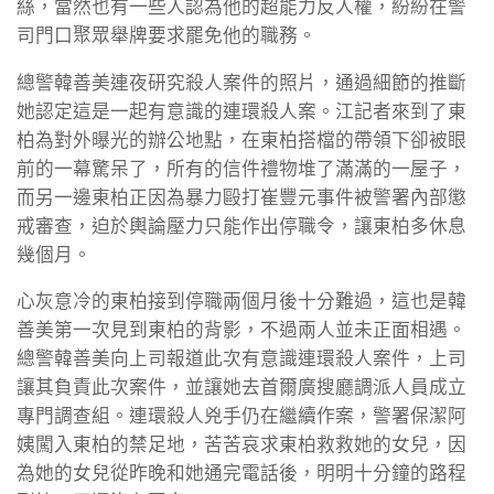
絲，當然也有一些人認為他的超能力反人權，紛紛在警
司門口聚眾舉牌要求罷免他的職務。
總警韓善美連夜研究殺人案件的照片，通過細節的推斷
她認定這是一起有意識的連環殺人案。江記者來到了東
柏為對外曝光的辦公地點，在東柏搭檔的帶領下卻被眼
前的一幕驚呆了，所有的信件禮物堆了滿滿的一屋子，
而另一邊東柏正因為暴力毆打崔豐元事件被警署內部懲
戒審查，迫於輿論壓力只能作出停職令，讓東柏多休息
幾個月。
心灰意冷的東柏接到停職兩個月後十分難過，這也是韓
善美第一次見到東柏的背影，不過兩人並未正面相遇。
總警韓善美向上司報道此次有意識連環殺人案件，上司
讓其負責此次案件，並讓她去首爾廣搜廳調派人員成立
專門調查組。連環殺人兇手仍在繼續作案，警署保潔阿
姨闖入東柏的禁足地，苦苦哀求東柏救救她的女兒，因
為她的女兒從昨晚和她通完電話後，明明十分鐘的路程