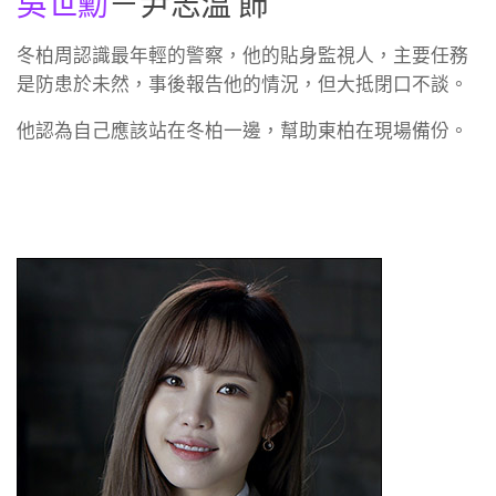
吳世勳
－尹志溫 飾
冬柏周認識最年輕的警察，他的貼身監視人，主要任務
是防患於未然，事後報告他的情況，但大抵閉口不談。
他認為自己應該站在冬柏一邊，幫助東柏在現場備份。