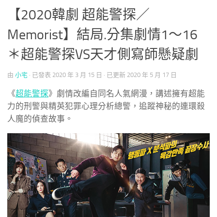
【2020韓劇 超能警探／
Memorist】結局.分集劇情1～16
＊超能警探VS天才側寫師懸疑劇
由
小宅
· 已發表
2020 年 3 月 15 日
· 已更新
2020 年 5 月 17 日
《
超能警探
》劇情改編自同名人氣網漫，講述擁有超能
力的刑警與精英犯罪心理分析總警，追蹤神秘的連環殺
人魔的偵查故事。