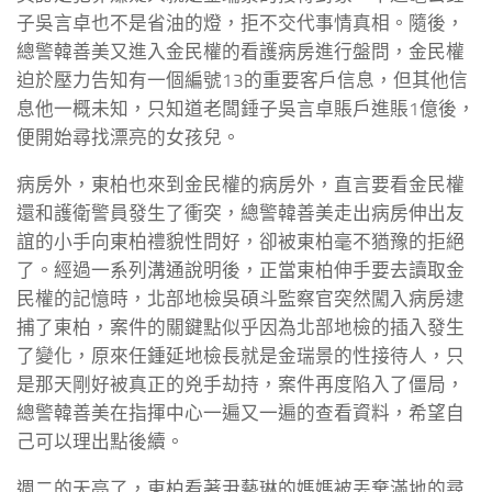
子吳言卓也不是省油的燈，拒不交代事情真相。隨後，
總警韓善美又進入金民權的看護病房進行盤問，金民權
迫於壓力告知有一個編號13的重要客戶信息，但其他信
息他一概未知，只知道老闆錘子吳言卓賬戶進賬1億後，
便開始尋找漂亮的女孩兒。
病房外，東柏也來到金民權的病房外，直言要看金民權
還和護衛警員發生了衝突，總警韓善美走出病房伸出友
誼的小手向東柏禮貌性問好，卻被東柏毫不猶豫的拒絕
了。經過一系列溝通說明後，正當東柏伸手要去讀取金
民權的記憶時，北部地檢吳碩斗監察官突然闖入病房逮
捕了東柏，案件的關鍵點似乎因為北部地檢的插入發生
了變化，原來任鍾延地檢長就是金瑞景的性接待人，只
是那天剛好被真正的兇手劫持，案件再度陷入了僵局，
總警韓善美在指揮中心一遍又一遍的查看資料，希望自
己可以理出點後續。
週二的天亮了，東柏看著尹藝琳的媽媽被丟棄滿地的尋