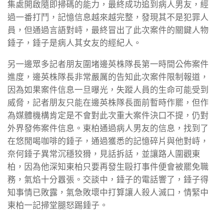
集處開啟隨即掃碼的能力，最終成功追到病人男友，經
過一番打鬥，記憶信息越來越完整，發現其不是犯罪人
員，但通過言語對峙，最終冒出了此次案件的關鍵人物
錘子，錘子是病人其女友的經紀人。
另一邊眾多記者朋友圍堵邊英株隊長第一時間公佈案件
進度，邊英株隊長非常嚴厲的告知此次案件限制報道，
因為如果案件信息一旦曝光，失蹤人員的生命可能受到
威脅，記者朋友只能在邊英株隊長面前暫時作罷，但作
為媒體機構肯定是不會對此次重大案件決口不提，仍對
外界發佈案件信息。東柏通過病人男友的信息，找到了
在悠閒喝咖啡的錘子，通過獲悉的記憶碎片與他對峙，
奈何錘子異常沉穩狡猾，見話拆話，並讓路人圍觀東
柏，因為他深知東柏只要再發生毆打事件便會被罷免職
務，氣焰十分囂張。交談中，錘子的電話響了，錘子得
知事情已敗露，氣急敗壞中打算讓人殺人滅口，情緊中
東柏一記掃堂腿怒踢錘子。