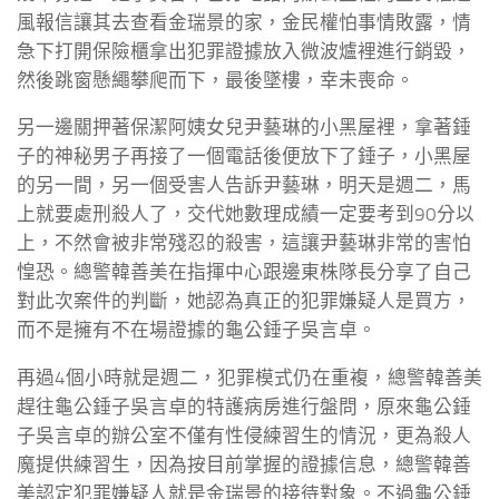
風報信讓其去查看金瑞景的家，金民權怕事情敗露，情
急下打開保險櫃拿出犯罪證據放入微波爐裡進行銷毀，
然後跳窗懸繩攀爬而下，最後墜樓，幸未喪命。
另一邊關押著保潔阿姨女兒尹藝琳的小黑屋裡，拿著錘
子的神秘男子再接了一個電話後便放下了錘子，小黑屋
的另一間，另一個受害人告訴尹藝琳，明天是週二，馬
上就要處刑殺人了，交代她數理成績一定要考到90分以
上，不然會被非常殘忍的殺害，這讓尹藝琳非常的害怕
惶恐。總警韓善美在指揮中心跟邊東株隊長分享了自己
對此次案件的判斷，她認為真正的犯罪嫌疑人是買方，
而不是擁有不在場證據的龜公錘子吳言卓。
再過4個小時就是週二，犯罪模式仍在重複，總警韓善美
趕往龜公錘子吳言卓的特護病房進行盤問，原來龜公錘
子吳言卓的辦公室不僅有性侵練習生的情況，更為殺人
魔提供練習生，因為按目前掌握的證據信息，總警韓善
美認定犯罪嫌疑人就是金瑞景的接待對象。不過龜公錘