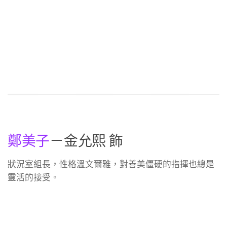
鄭美子
－金允熙 飾
狀況室組長，性格溫文爾雅，對善美僵硬的指揮也總是
靈活的接受。