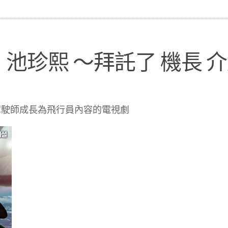
池珍熙 ～拜託了 機長 
駕駛師成長為飛行員內容的電視劇