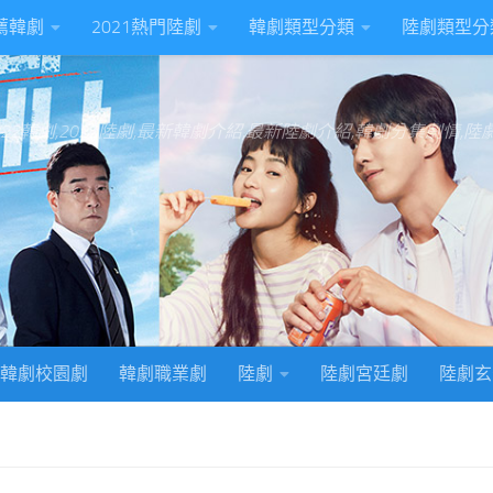
推薦韓劇
2021熱門陸劇
韓劇類型分類
陸劇類型分
022韓劇,2022陸劇,最新韓劇介紹,最新陸劇介紹,韓劇分集劇情,
韓劇校園劇
韓劇職業劇
陸劇
陸劇宮廷劇
陸劇玄