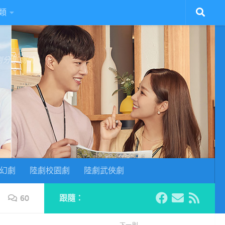
類
陸劇分集劇情
幻劇
陸劇校園劇
陸劇武俠劇
60
跟隨：