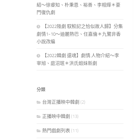
紹～徐睿知、朴秉恩、裕善、李相燁＊豪
門復仇劇
【2022陸劇 馭鮫記之恰似故人歸】分集
劇情1-10～迪麗熱巴、任嘉倫＊九鷺非香
小說改編
【2022韓劇 還魂】劇情.人物介紹～李
宰旭、庭沼珉＊洪氏姐妹新劇
分類
台灣正播映中韓劇
(2)
正播映中韓劇
(13)
熱門戲劇列表
(11)