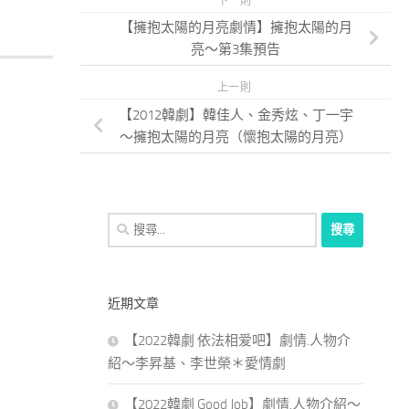
下一則
【擁抱太陽的月亮劇情】擁抱太陽的月
亮～第3集預告
上一則
【2012韓劇】韓佳人、金秀炫、丁一宇
～擁抱太陽的月亮（懷抱太陽的月亮）
搜
尋
關
鍵
近期文章
字:
【2022韓劇 依法相爱吧】劇情.人物介
紹～李昇基、李世榮＊愛情劇
【2022韓劇 Good Job】劇情.人物介紹～