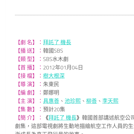
【劇 名】：
拜託了 機長
【播 送】：
韓國SBS
【類 型】：
SBS水木劇
【首 播】：
2012年01月04日
【接 檔】：
樹大根深
【導 演】：
朱東民
【編 劇】：
鄭娜明
【主 演】：
具惠善
、
池珍熙
、
柳善
、
李天熙
【集 數】：
預計20集
【簡 介】：
《
拜託了 機長
》
韓國首部講述航空公
劇集，這部電視劇將生動地描繪航空工作人員的生