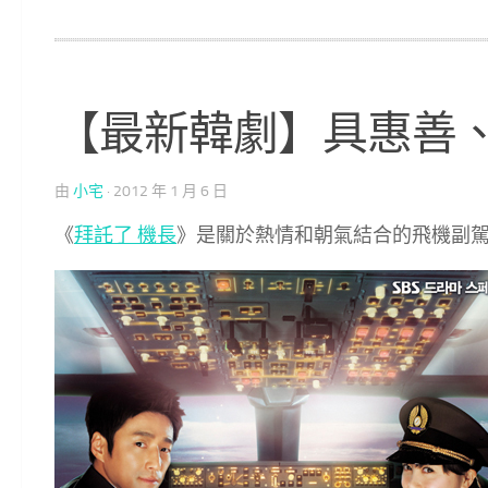
【最新韓劇】具惠善、
由
小宅
·
2012 年 1 月 6 日
《
拜託了 機長
》是關於熱情和朝氣結合的飛機副