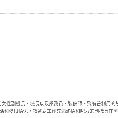
司女性副機長、機長以及乘務員、裝備師、飛航管制員的
活和愛恨情仇，敘述對工作充滿熱情和魄力的副機長在磨