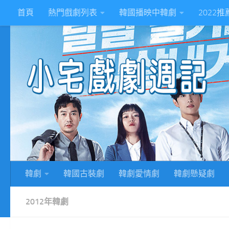
首頁
熱門戲劇列表
韓國播映中韓劇
2022
Skip to content
2
韓劇
韓國古裝劇
韓劇愛情劇
韓劇懸疑劇
2012年韓劇