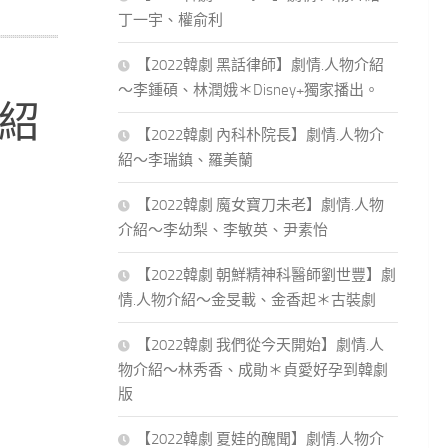
丁一宇、權俞利
【2022韓劇 黑話律師】劇情.人物介紹
～李鍾碩、林潤娥＊Disney+獨家播出。
介紹
【2022韓劇 內科朴院長】劇情.人物介
紹～李瑞鎮、羅美蘭
【2022韓劇 魔女寶刀未老】劇情.人物
介紹～李幼梨、李敏英、尹素怡
【2022韓劇 朝鮮精神科醫師劉世豐】劇
情.人物介紹～金旻載、金香起＊古裝劇
【2022韓劇 我們從今天開始】劇情.人
物介紹～林秀香、成勛＊貞愛好孕到韓劇
版
【2022韓劇 夏娃的醜聞】劇情.人物介