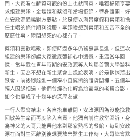
門，大家看在薪資可觀的份上也就同意，唯獨楊碩亨要
求組建樂隊，金雋婠和蔡頌和當場拒絕，轉身離開。好
在安政源通曉對方弱點，於是便以海景度假和蔡頌和擔
任主唱的條件順利說服，李翊晙想到蔡頌和五音不全的
歷歷往事，瞬間想死的心都有了。
蔡頌和喜歡唱歌，即便時過多年仍舊毫無長進，但這次
組建的樂隊卻讓大家徹底彌補心中遺憾，重溫當年回
憶。當年還在青年時期的安政源等人均屬首爾大學醫科
新生，因為不想在新生聚會上尷尬表演，於是悄悄溜出
聚會，前後腳躲進一個窄小且擁擠的雜貨間裡。五個年
輕人因緣相遇，他們曾經為化解尷尬氣氛的老舊合影，
如今也變成了十幾年的深厚友誼。
一行人聚會結束，各自搭車離開，安政源因為沒能挽救
回敏英生命而再度陷入自責，他獨自前往教堂哭訴，身
為神父的大哥只能帶他來到那家熟悉的餐館，每到安政
源在面對生死離別後想要放棄醫生工作時，大哥總會默