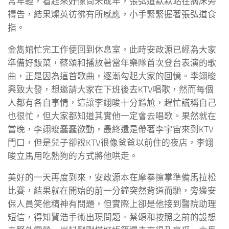
常年輕，看起來好像尚未成年，張弘道默默站在病床旁
禱告，結果燦英彷彿有所感應，小手緊緊握著張弘道食
指。
金雋婠忙完工作便回到休息室，此時安政源已經為大家
準備好飯菜，蔡頌和播放著當年樂隊首次登台表演的歌
曲，正是因為這首歌曲，逐漸勾起大家的回憶。李翊晙
興致大發，想邀請大家在下班後去KTV唱歌，然而每個
人都有各自事情，這讓李翊晙十分尷尬，趕忙謊稱自己
也很忙，但大家都知道其實他一定會去唱歌。果然就在
當晚，李翊晙蠢蠢欲動，最終還是帶著李宇宙來到KTV
門口，但是兒子卻說KTV很像爸爸以前住的夜店，李翊
晙立馬用吃熱狗的方式將他哄走。
美好的一天再度到來，安政源本在摩拳擦掌準備馬拉松
比賽，結果就在開始的前一分鐘突然背道而馳，旁邊安
保人員笑他精神有問題，但實際上卻是他接到醫院助理
短信，得知賢浩手術出現問題。蔡頌和按照之前的設想