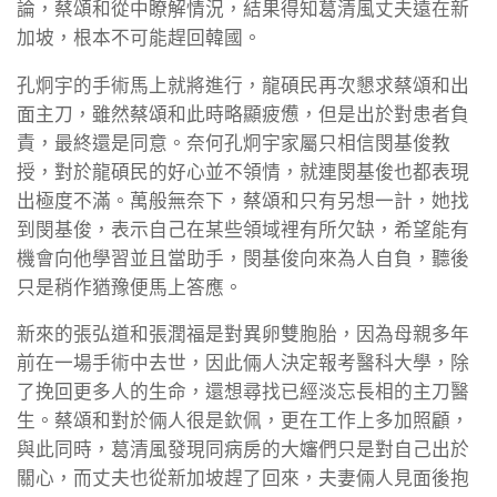
論，蔡頌和從中瞭解情況，結果得知葛清風丈夫遠在新
加坡，根本不可能趕回韓國。
孔炯宇的手術馬上就將進行，龍碩民再次懇求蔡頌和出
面主刀，雖然蔡頌和此時略顯疲憊，但是出於對患者負
責，最終還是同意。奈何孔炯宇家屬只相信閔基俊教
授，對於龍碩民的好心並不領情，就連閔基俊也都表現
出極度不滿。萬般無奈下，蔡頌和只有另想一計，她找
到閔基俊，表示自己在某些領域裡有所欠缺，希望能有
機會向他學習並且當助手，閔基俊向來為人自負，聽後
只是稍作猶豫便馬上答應。
新來的張弘道和張潤福是對異卵雙胞胎，因為母親多年
前在一場手術中去世，因此倆人決定報考醫科大學，除
了挽回更多人的生命，還想尋找已經淡忘長相的主刀醫
生。蔡頌和對於倆人很是欽佩，更在工作上多加照顧，
與此同時，葛清風發現同病房的大嬸們只是對自己出於
關心，而丈夫也從新加坡趕了回來，夫妻倆人見面後抱