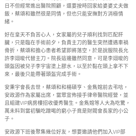
日不但經常進出醫院照顧，還要按時回家給婆婆丈夫做
飯，蔡頌和雖然很是同情，但也只能安撫對方消極情
緒。
好在皇天不負苦心人，女家屬的兒子順利找到匹配肝
臟，只是臨在手術前夕，負責主刀的醫生突然遭遇車禍
骨折，蔡頌和擔心患者希望即將落空，於是說服院長允
許李翊晙代替主刀。院長這邊雖然同意，可是李翊晙的
頭盔因被兒子李宇宙塗上膠水，以至於黏在頭上拿不下
來，最後只能帶著頭盔完成手術。
安秉宇會長去世，蔡頌和和楊碩亨、金雋婠前去弔唁，
安政源作為家屬出席，當眾宣佈接手律帝醫院經營，並
且組建VIP病房樓招收優秀醫生。金雋婠等人大為吃驚，
萬未料到當初騙吃蹭喝的窮小子竟是財閥會長家的小公
子。
安政源下班後聚集幾位好友，想要邀請他們加入VIP部