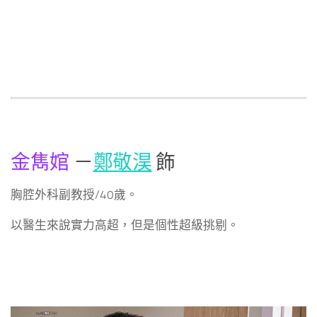
金雋婠
－
鄭敬淏
飾
胸腔外科副教授/40歲。
以醫生來說實力高超，但是個性超級挑剔。