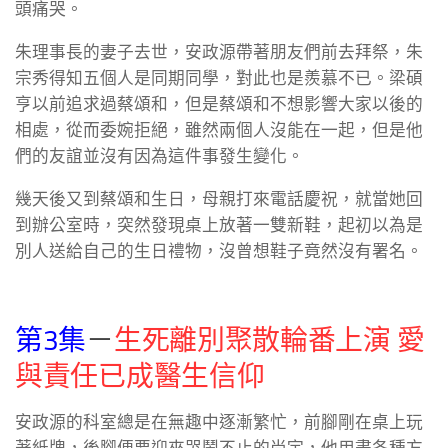
頭痛哭。
朱理事長的妻子去世，安政源帶著朋友們前去拜祭，朱
宗秀得知五個人是同期同學，對此也是羨慕不已。梁碩
亨以前追求過蔡頌和，但是蔡頌和不想影響大家以後的
相處，從而委婉拒絕，雖然兩個人沒能在一起，但是他
們的友誼並沒有因為這件事發生變化。
幾天後又到蔡頌和生日，母親打來電話慶祝，就當她回
到辦公室時，突然發現桌上放著一雙新鞋，起初以為是
別人送給自己的生日禮物，沒曾想鞋子竟然沒有署名。
第3集
－
生死離別聚散輪番上演 愛
與責任已成醫生信仰
安政源的科室總是在無趣中逐漸繁忙，前腳剛在桌上玩