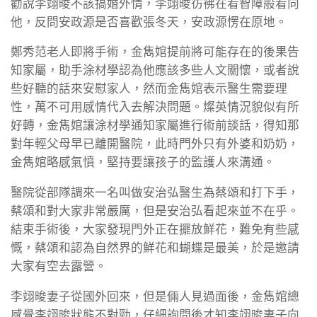
勸說李翊晙不該搞婚外情，李翊晙彷彿在看智障般看向
他，反問安政源是否喜歡張冬天，安政源愣在原地。
鄭秀范老人即將手術，金雋婠提前將可能存在的後果告
知家屬，助手涂材學認為他應該多些人文關懷，或者說
些好聽的話來安慰家人，然而金雋婠表示醫生需要理
性，萬不可用感情代入去解決問題。燦英情況貌似有所
好轉，金雋婠讓涂材學通知家屬進行術前談話，得知那
對年輕父母早已離開醫院，此時門外只有外婆和奶奶，
金雋婠略感氣憤，堅持要讓孩子的監護人來溝通。
醫院從部隊調來一名叫做安治弘醫生為蔡頌和打下手，
蔡頌和對大家非常嚴厲，但是安治弘看起來並不在乎。
結束手術後，大家發現門外正在擺放鮮花，難免有些感
慨，蔡頌和認為自然界的鮮花和蝴蝶是最美，於是邀請
大家有空去露營。
李翊晙妻子從國外回來，但是倆人見過面後，金雋婠總
感覺李翊晙狀態不對勁，仔細詢問後才知李翊晙妻子向