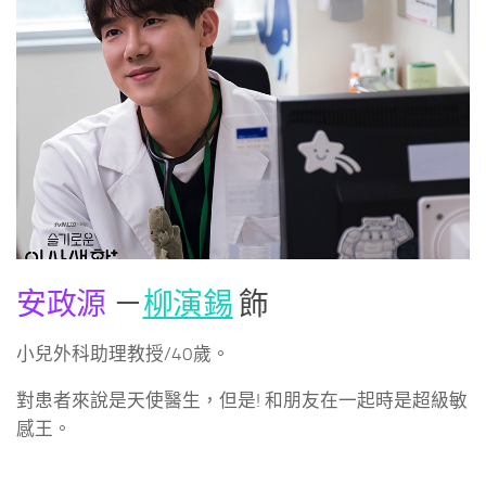
安政源
－
柳演錫
飾
小兒外科助理教授/40歲。
對患者來說是天使醫生，但是! 和朋友在一起時是超級敏
感王。