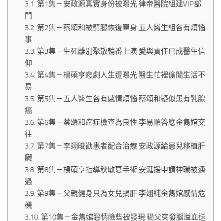
第1集－安政源真實身份被曝光 律帝醫院組建VIP部
門
第2集－蔡頌和被劈腿恢復單身 五人醫生組各有煩惱
事
第3集－生死離別聚散輪番上演 愛與責任已成醫生信
仰
第4集－楊碩亨悲劇人生遭曝光 醫生忙裡偷閒生活不
易
第5集－五人醫生各有感情煩惱 蔡頌和疑似患有乳腺
癌
第6集－蔡頌和癌症檢查為良性 李易順答應金雋婠交
往
第7集－李翊晙勸患者配合治療 安政源給患兒移植肝
臟
第8集－楊碩亨指導秋敏夏手術 安涏援申請神職被通
過
第9集－父親健身只為女兒捐肝 李翊純金雋婠感情危
機
第10集－金雋婠戀情險些被發現 楊父突發腦溢血送