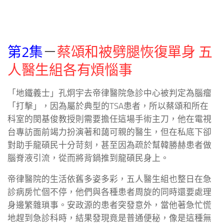
第2集
－
蔡頌和被劈腿恢復單身 五
人醫生組各有煩惱事
「地鐵義士」孔炯宇去帝律醫院急診中心被判定為腦瘤
「打擊」，因為屬於典型的TSA患者，所以蔡頌和所在
科室的閔基俊教授則需要擔任這場手術主刀，他在電視
台專訪面前竭力扮演著和藹可親的醫生，但在私底下卻
對助手龍碩民十分苛刻，甚至因為疏於幫韓勝赫患者做
腦脊液引流，從而將背鍋推到龍碩民身上。
帝律醫院的生活依舊多姿多彩，五人醫生組也整日在急
診病房忙個不停，他們與各種患者周旋的同時還要處理
身邊繁雜瑣事。安政源的患者突發意外，當他著急忙慌
地趕到急診科時，結果發現竟是普通便秘，像是這種無