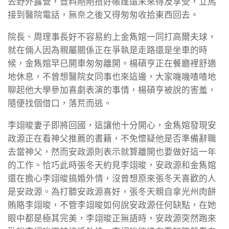
去野外露營，豈料剛剛搭好帳篷還未來得及享受，立馬
接到醫院電話，無奈之後又得匆匆收拾東西回去。
院長、周理事長好不容易約上金雋婠一同打高爾夫球，
就在倆人因為親屬關係正在爭執是走路還是坐車的時
候，金雋婠早已開車匆匆離開。楊碩亨正在餐廳裡舒適
地休息，不曾想醫院女同事也來這邊，大家嘰嘰喳喳地
聊起他大學參加喜劇表演的事情，楊碩亨被說的害羞，
隨便找個借口，落荒而逃。
李翊晙妻子即將回國，這讓他十分開心，金雋婠發現安
政源正在看神父推薦的書籍，不免懷疑他是否準備辭職
去當神父，然而安政源則表示就算離開也要做好這一年
的工作。恰巧此時張冬天約見李翊晙，安政源和金雋婠
還在擔心李翊晙搞婚外情，沒曾想原來張冬天喜歡的人
是安政源。為打聽安政源喜好，張冬天親自拿光州肉餅
賄賂李翊晙，不管李翊晙如何說安政源任何缺點，在她
眼中都是極其完美，李翊晙正無語時，安政源突然跑來