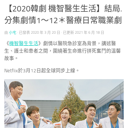
【2020韓劇 機智醫生生活】結局.
分集劇情1～12＊醫療日常職業劇
由
小宅
· 已發表
2020 年 3 月 20 日
· 已更新
2021 年 6 月 18 日
《
機智醫生生活
》劇情以醫院急診室為背景，講述醫
生、護士和患者之間，圍繞著生命進行拼死奮鬥的溫馨
故事。
Netflix於3月12日起全球同步上線。