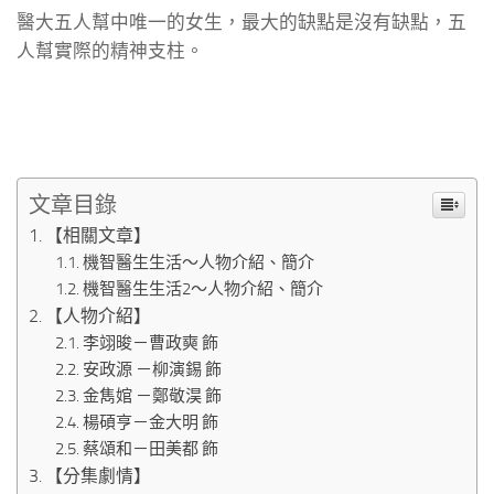
醫大五人幫中唯一的女生，最大的缺點是沒有缺點，五
人幫實際的精神支柱。
文章目錄
【相關文章】
機智醫生生活～人物介紹、簡介
機智醫生生活2～人物介紹、簡介
【人物介紹】
李翊晙－曹政奭 飾
安政源 －柳演錫 飾
金雋婠 －鄭敬淏 飾
楊碩亨－金大明 飾
蔡頌和－田美都 飾
【分集劇情】