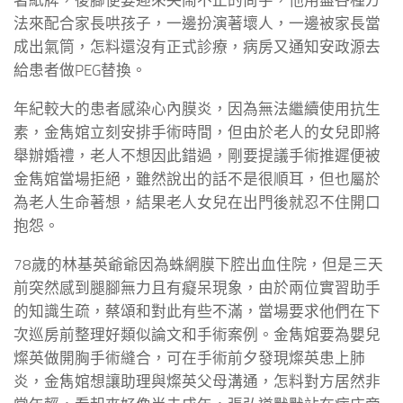
著紙牌，後腳便要迎來哭鬧不止的尚宇，他用盡各種方
法來配合家長哄孩子，一邊扮演著壞人，一邊被家長當
成出氣筒，怎料還沒有正式診療，病房又通知安政源去
給患者做PEG替換。
年紀較大的患者感染心內膜炎，因為無法繼續使用抗生
素，金雋婠立刻安排手術時間，但由於老人的女兒即將
舉辦婚禮，老人不想因此錯過，剛要提議手術推遲便被
金雋婠當場拒絕，雖然說出的話不是很順耳，但也屬於
為老人生命著想，結果老人女兒在出門後就忍不住開口
抱怨。
78歲的林基英爺爺因為蛛網膜下腔出血住院，但是三天
前突然感到腿腳無力且有癡呆現象，由於兩位實習助手
的知識生疏，蔡頌和對此有些不滿，當場要求他們在下
次巡房前整理好類似論文和手術案例。金雋婠要為嬰兒
燦英做開胸手術縫合，可在手術前夕發現燦英患上肺
炎，金雋婠想讓助理與燦英父母溝通，怎料對方居然非