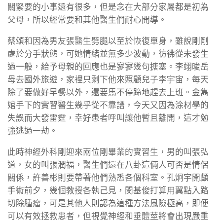
關緊要的小事還有很多，但是念在大部分家屬都是初為
父母，所以經常要和其他醫生們耐心開導。
蔡頌和因為男友張醫生劈腿以至於恢復單身，雖說剛剛
處於分手狀態，可她情緒並無多少波動，彷彿從未發生
過一般，給予母親的回應也是寥寥幾句搪塞。李翊晙岳
母去國外旅遊，家裡只剩下他來照顧兒子李宇宙，每天
除了要做好早餐以外，還要馬不停蹄地趕去上班。金雋
婠手下的實習醫生幾乎從不靠譜，今天又因為涂材學的
失誤而大發雷霆，幸好患者呼叫讓他暫且離開，這才勉
強逃過一劫。
此時神經外科剛迎來兩位剛畢業的實習生，男的叫張弘
道，女的叫張潤福，醫生們還在八卦這倆人可否是情侶
關係，許善彬則要帶著他們熟悉各個科室。孔炯宇開顱
手術前夕，幾個教授各執己見，閔基俊打算用翼點入路
切除腫瘤，可是其他人則認為這種方法風險極高，即便
可以有效拯救患者，但視覺神經和垂體莖將會出現嚴重