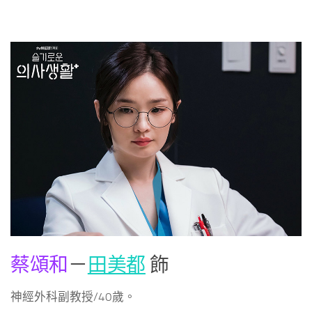
蔡頌和
－
田美都
飾
神經外科副教授/40歲。