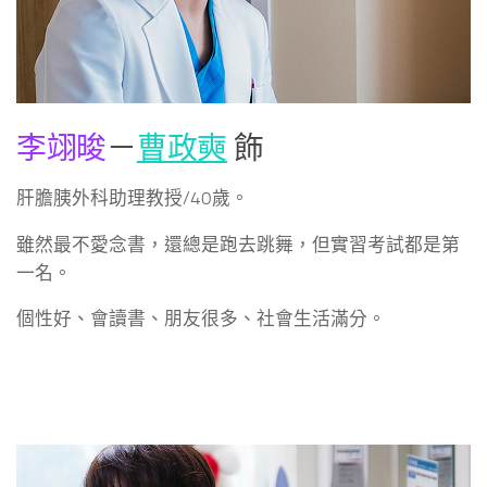
李翊晙
－
曹政奭
飾
肝膽胰外科助理教授/40歲。
雖然最不愛念書，還總是跑去跳舞，但實習考試都是第
一名。
個性好、會讀書、朋友很多、社會生活滿分。