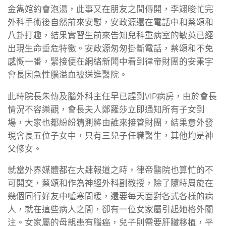
金雋婠約會泡湯，此事又在朋友之間傳開，李翊晙忙完
外科手術後自然前來安慰，安政源還在電話中和蔡頌和
八卦打趣，結果實習生前來告知兒科重病室的敏英已經
出現生命垂危特徵。安政源匆匆掛斷電話，蔡頌和不免
感慨一番，緊接便在網絡新聞中看到律帝財團的安秉宇
會長因急性腦溢血被送進醫院。
此時院長朱傳及腦外科主任早已趕到VIP病房，由於會長
情況不容樂觀，會長夫人鄭羅莎立即通知所有子女到
場，大家也都紛紛猜測將由誰來接管財團，結果意外發
現會長五位子女中，只有三兒子任職醫生，其他均是神
父修女。
就當外界媒體都在大肆報道之時，律帝醫院也算忙的不
可開交，蔡頌和作為神經外科副教授，除了隨時周旋在
幾個同行好友中噓寒問暖，還要每天面對各式各樣的病
人，就在這些病人之間，卻有一位女家屬引起她格外關
注。女家屬的母親患有腦癌，兒子則需要肝臟移植，平