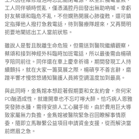
工人同伴頓時慌亂，僅憑滿腔丹田發出無助吶喊。幸虧
好友蔡頌和臨危不亂，不但嫻熟開展心肺復甦，還可鎮
定指揮他人撥打急救電話，待到醫療隊趕來，又再簡明
扼要地闡述出工人當前狀態。
雖說人是暫且脫離生命危險，但需送到醫院繼續觀察，
蔡頌和接到神經外科臨時加班電話，所以最後需由楊碩
亨陪同前往。同伴還在車上慶幸祈禱，期間發現工人持
續顫抖，就在大家一籌莫展之際，楊碩亨不善言辭，磨
蹭半響才慢悠悠通知醫護人員將空調溫度加到最高。
與此同時，金雋婠本想趁著假期要和女友約會，奈何宋
PD酗酒成性，就連開車也不忘叮嚀大醉。恰巧病人恩雅
突發肺水腫，需得安排人工心臟手術，由於費用巨大導
致家屬無力負擔，金雋婠被醫院緊急召回瞭解事情原
委，隨即立馬聯繫公益項目申請資金支援，從而解決當
前燃眉之急。