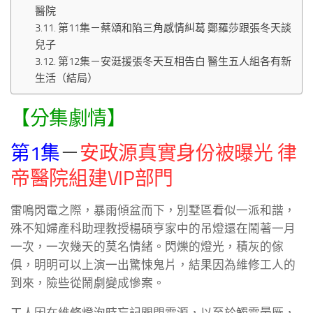
醫院
第11集－蔡頌和陷三角感情糾葛 鄭羅莎跟張冬天談
兒子
第12集－安涏援張冬天互相告白 醫生五人組各有新
生活（結局）
【分集劇情】
第1集
－
安政源真實身份被曝光 律
帝醫院組建VIP部門
雷鳴閃電之際，暴雨傾盆而下，別墅區看似一派和諧，
殊不知婦產科助理教授楊碩亨家中的吊燈還在鬧著一月
一次，一次幾天的莫名情緒。閃爍的燈光，積灰的傢
俱，明明可以上演一出驚悚鬼片，結果因為維修工人的
到來，險些從鬧劇變成慘案。
工人因在維修燈泡時忘記關閉電源，以至於觸電暈厥，