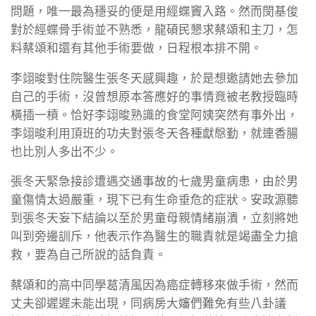
問題，唯一最為穩妥的便是用經蝶竇入路。然而閔基俊
對於經蝶骨手術並不熟悉，龍碩民懇求蔡頌和主刀，怎
料蔡頌和還有其他手術要做，日程根本排不開。
李翊晙對住院醫生張冬天感興趣，於是想邀請她去參加
自己的手術，沒曾想原本答應好的事情竟被老教授臨時
橫插一槓。恰好李翊晙熟識的食堂阿姨突然有事外出，
李翊晙利用頂班的功夫對張冬天各種獻慇勤，就連香腸
也比別人多出不少。
張冬天緊急接診遭遇交通事故的七歲男童病患，由於男
童傷情太過嚴重，現下已有生命垂危的症狀。安政源聽
到張冬天妄下結論以至於男童母親情緒崩潰，立刻將她
叫到旁邊訓斥，他表示作為醫生的職責就是竭盡全力搶
救，要為自己所說的話負責。
蔡頌和的高中同學葛清風因為癌症轉移來做手術，然而
丈夫卻遲遲未能出現，同病房大嬸們難免有些八卦議