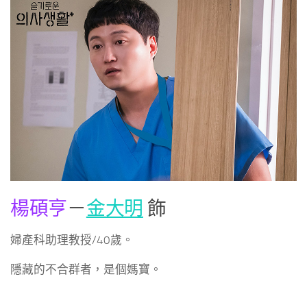
楊碩亨
－
金大明
飾
婦產科助理教授/40歲。
隱藏的不合群者，是個媽寶。