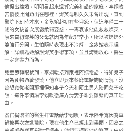
他提出離婚，明明看起來還算完美和諧的家庭，李翊晙
苦惱彼此問題出在哪裡。燦英母親久久未曾出現，直到
醫院下班時才來，金雋婠起初有些埋怨，但這年僅二十
歲的女孩首次展露柔弱姿態，一再哀求他能救救燦英，
原來當初燦英的父母就因為年紀非常小，所以被奶奶外
婆強行分開，生怕隨時表現出不冷靜。金雋婠表示理
解，詳細為她解說燦英手術事項，並且請她放心，醫生
一定會盡力而為。
兒童節轉眼就到，李翊晙接到家裡阿姨電話，得知兒子
因為食物過敏發燒，他立即要來餐廳電話詢問情況，沒
曾想竟從老闆那裡得知妻子今天和陌生男人陪同兒子吃
飯，這件事情讓李翊晙徹底弄清妻子想要離婚的真正理
由。
器官捐贈室的醫生打電話給李翊晙，表示陸希寬因為車
禍被再次送進醫院，現在他生命已經走到盡頭，因為之
前簽署過器官捐贈協議書，他們要摘取他的器官，由於