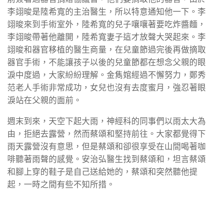
李翊晙是陸希寬的主治醫生，所以特意通知他一下。李
翊晙來到手術室外，陸希寬的兒子嚷嚷著要吃炸醬麵，
李翊晙帶著他離開，陸希寬妻子這才放聲大哭起來。李
翊晙和器官移植的醫生商量，在兒童節過完後再做摘取
器官手術，不能讓孩子以後的兒童節都在想念父親的眼
淚中度過，大家紛紛理解。金雋婠經過不懈努力，鄭秀
范老人手術非常成功，女兒也沒有去度蜜月，強忍著眼
淚站在父親的面前。
週末到來，天空下起大雨，神經科的同事們以雨太大為
由，拒絕去露營，然而蔡頌和堅持前往。大家都覺得下
雨天露營沒有意思，但是蔡頌和卻很享受在山間喝著咖
啡聽著雨聲的感覺。安治弘醫生找到蔡頌和，坦言蔡頌
和腳上穿的鞋子是自己送給她的，蔡頌和突然聽他提
起，一時之間有些不知所措。