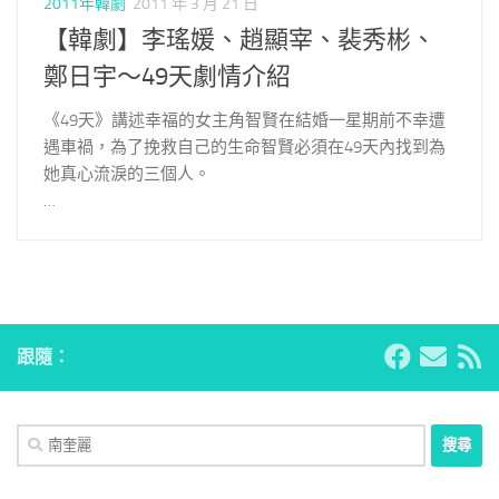
2011年韓劇
2011 年 3 月 21 日
【韓劇】李瑤媛、趙顯宰、裴秀彬、
鄭日宇～49天劇情介紹
《49天》講述幸福的女主角智賢在結婚一星期前不幸遭
遇車禍，為了挽救自己的生命智賢必須在49天內找到為
她真心流淚的三個人。
…
跟隨：
搜
尋
關