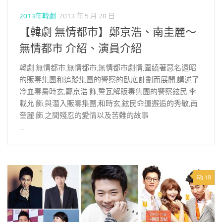
2013年韓劇
2013 年 5 月 28 日
【韓劇 無情都市】鄭京浩、南圭麗～
無情都市 介紹、演員介紹
韓劇 無情都市,無情都市,無情都市劇情,圍繞著惡名遠昭
的販毒集團和追蹤集團的警察的臥底計劃而展開,講述了
冷血毒梟時玄,鄭京浩 飾,誓瓦解販毒集團的警察鉉民,李
載允 飾,與潛入販毒集團,和時玄,鉉民命運邂逅的秀敏,南
奎麗 飾,之間殘忍的愛情以及苦難的故事
…
18