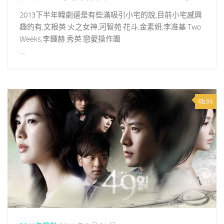
2013下半年韓劇還是有些滿吸引小宅的說,目前小宅感興
趣的有,文根英 火之女神,河智苑 花斗,金素妍,李准基 Two
Weeks,李鍾赫 秀英 戀愛操作團
…
95