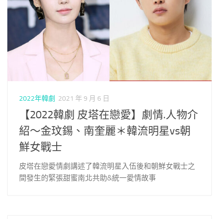
2022年韓劇
2021 年 9 月 6 日
【2022韓劇 皮塔在戀愛】劇情.人物介
紹～金玟錫、南奎麗＊韓流明星vs朝
鮮女戰士
皮塔在戀愛情劇講述了韓流明星入伍後和朝鮮女戰士之
間發生的緊張甜蜜南北共助&統一愛情故事