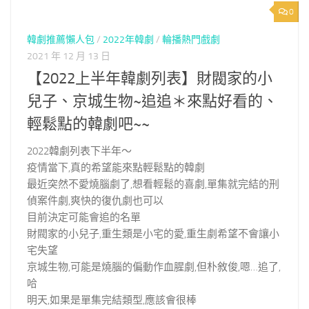
0
韓劇推薦懶人包
/
2022年韓劇
/
輪播熱門戲劇
2021 年 12 月 13 日
【2022上半年韓劇列表】財閥家的小
兒子、京城生物~追追＊來點好看的、
輕鬆點的韓劇吧~~
2022韓劇列表下半年～
疫情當下,真的希望能來點輕鬆點的韓劇
最近突然不愛燒腦劇了,想看輕鬆的喜劇,單集就完結的刑
偵案件劇,爽快的復仇劇也可以
目前決定可能會追的名單
財閥家的小兒子,重生類是小宅的愛,重生劇希望不會讓小
宅失望
京城生物,可能是燒腦的偏動作血腥劇,但朴敘俊,嗯…追了,
哈
明天,如果是單集完結類型,應該會很棒