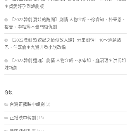
＊貞愛好孕到韓劇版
【2022韓劇 夏娃的醜聞】劇情.人物介紹～徐睿知、朴秉恩、
裕善、李相燁＊豪門復仇劇
【2022陸劇 馭鮫記之恰似故人歸】分集劇情1-10～迪麗熱
巴、任嘉倫＊九鷺非香小說改編
【2022韓劇 還魂】劇情.人物介紹～李宰旭、庭沼珉＊洪氏姐
妹新劇
分類
台灣正播映中韓劇
(2)
正播映中韓劇
(13)