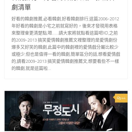
劇清單
好看的韓劇推薦,必看韓劇,好看韓劇排行,這篇2006-2012
年好看的韓劇是小宅之前就寫好的，後來才發現用表格
來整理會更清楚點,嗯……請大家將就點看這篇吧XD,之前
的2009-2013 搞笑愛情韓劇推薦文裡整理的是愛情劇份
爆多又好笑的韓劇,此篇中的韓劇裡的愛情戲分屬比較少
或極少,但也是值得一看的韓劇,簡單區分的話,想看愛情戲
的,請看2009-2013 搞笑愛情韓劇推薦文,想要看些不一樣
的韓劇,就是這篇啦…
44