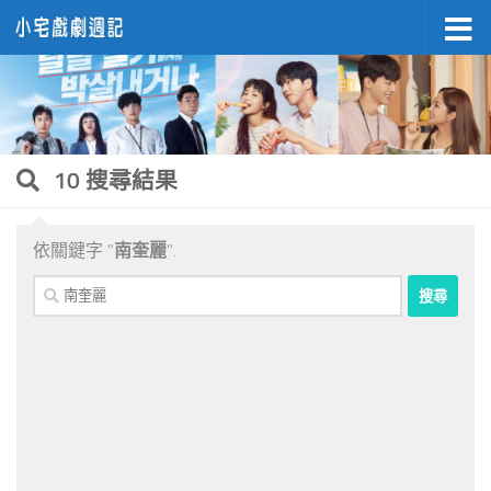
Skip to content
10 搜尋結果
依關鍵字 "
南奎麗
".
搜
尋
關
鍵
字: