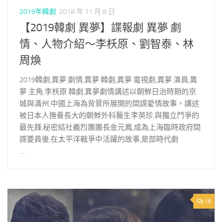
2019年韓劇
2018 年 11 月 8 日
【2019韓劇 異夢】諜報劇 異夢 劇
情、人物介紹～李枖原、劉智泰、林
周煥
2019韓劇,異夢 劇情,異夢 韓劇,異夢 電視劇,異夢 演員,異
夢 主角,李枖原 韓劇,異夢劇情講述以朝鮮日治時期的京
城與滿州,中國上海為背景所展開的間諜愛情故事，講述
被日本人撫養長大的朝鮮外科醫生李英珍,與獨立鬥爭的
最先鋒,秘密結社義烈團團長金元鳳,成為上海臨時政府間
諜要員後,在太平洋戰爭中活躍的故事,是部時代劇
…
18