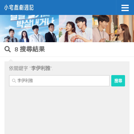
Skip to content
8 搜尋結果
依關鍵字 "
李伊利雅
".
搜
尋
關
鍵
字: