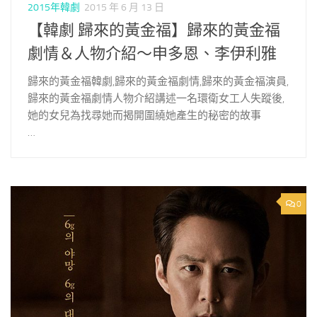
2015年韓劇
2015 年 6 月 13 日
【韓劇 歸來的黃金福】歸來的黃金福
劇情＆人物介紹～申多恩、李伊利雅
歸來的黃金福韓劇,歸來的黃金福劇情,歸來的黃金福演員,
歸來的黃金福劇情人物介紹講述一名環衛女工人失蹤後,
她的女兒為找尋她而揭開圍繞她產生的秘密的故事
…
0