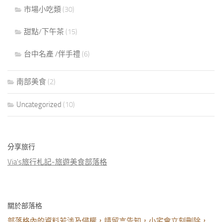
市場小吃類
(30)
甜點/下午茶
(15)
台中名產 /伴手禮
(6)
南部美食
(2)
Uncategorized
(10)
分享旅行
Via's旅行札記-旅遊美食部落格
關於部落格
部落格內的資料若涉及侵權，請留言告知，小宅會立刻刪除，