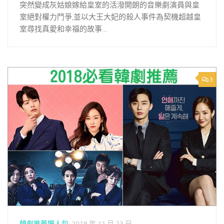
突然變成灰姑娘嫁給皇室的活潑開朗的音樂劇演員與皇
室絕對權力鬥爭,並以大王大妃的殺人事件為契機超越皇
室尋找真愛和幸福的故事…
3
韓劇推薦懶人包
2018 年 11 月 23 日