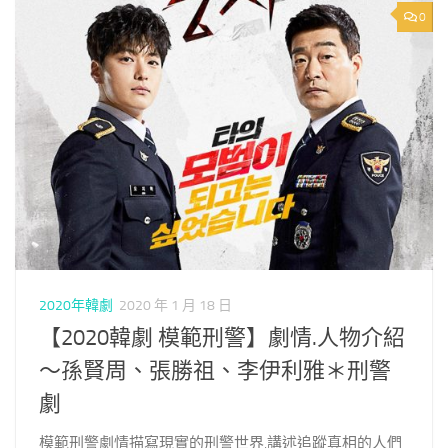
0
2020年韓劇
2020 年 1 月 18 日
【2020韓劇 模範刑警】劇情.人物介紹
～孫賢周、張勝祖、李伊利雅＊刑警
劇
模範刑警劇情描寫現實的刑警世界,講述追蹤真相的人們