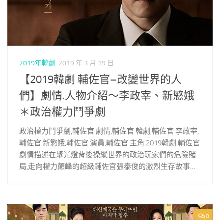
2019年韓劇
2019 年 3 月 19 日
【2019韓劇 輔佐官–改變世界的人
們】劇情.人物介紹～李政宰、新慜娥
＊政治權力鬥爭劇
政治權力鬥爭劇,輔佐官 劇情,輔佐官 韓劇,輔佐官 李政宰,
輔佐官 新慜娥,輔佐官 演員,輔佐官 主角,2019韓劇,輔佐官
劇情描述在聚光燈背後操縱世界的政治玩家們的危險賭
局,走向權力顛峰的超級輔佐官張泰俊的激烈生存故事…
0