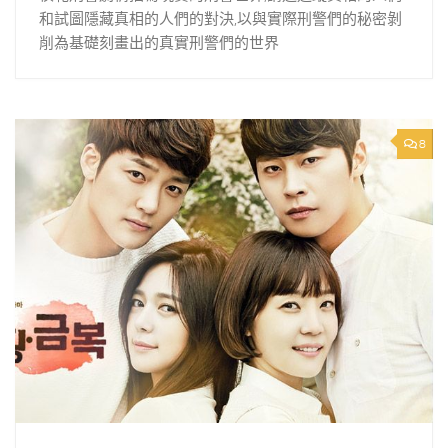
和試圖隱藏真相的人們的對決,以與實際刑警們的秘密剝
削為基礎刻畫出的真實刑警們的世界
8