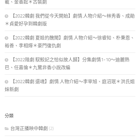
載、金香起＊古裝劇
【2022韓劇 我們從今天開始】劇情.人物介紹～林秀香、成勛
＊貞愛好孕到韓劇版
【2022韓劇 夏娃的醜聞】劇情.人物介紹～徐睿知、朴秉恩、
裕善、李相燁＊豪門復仇劇
【2022陸劇 馭鮫記之恰似故人歸】分集劇情1-10～迪麗熱
巴、任嘉倫＊九鷺非香小說改編
【2022韓劇 還魂】劇情.人物介紹～李宰旭、庭沼珉＊洪氏姐
妹新劇
分類
台灣正播映中韓劇
(2)