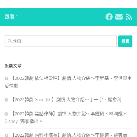
跟隨：
搜
尋
關
鍵
近期文章
字:
【2022韓劇 依法相爱吧】劇情.人物介紹～李昇基、李世榮＊
愛情劇
【2022韓劇 Good Job】劇情.人物介紹～丁一宇、權俞利
【2022韓劇 黑話律師】劇情.人物介紹～李鍾碩、林潤娥＊
Disney+獨家播出。
【2022韓劇 內科朴院長】劇情.人物介紹～李瑞鎮、羅美蘭