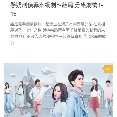
懸疑刑偵罪案網劇～結局.分集劇情1-
16
誰是兇手劇情講述一起發生在海舟市的連環兇案,在真相
塵封了十七年之後,與這宗懸案有著千絲萬縷的聯繫的人
們,在各自不可告人的秘密中,一起等待真相浮出水面的故
事
0