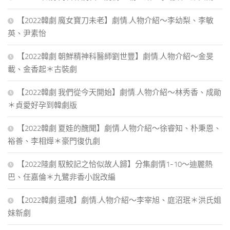
【2022韓劇 魔女寶刀未老】劇情.人物介紹～李幼梨、李敏
英、尹素怡
【2022韓劇 朝鮮精神科醫師劉世豐】劇情.人物介紹～金旻
載、金香起＊古裝劇
【2022韓劇 我們從今天開始】劇情.人物介紹～林秀香、成勛
＊貞愛好孕到韓劇版
【2022韓劇 夏娃的醜聞】劇情.人物介紹～徐睿知、朴秉恩、
裕善、李相燁＊豪門復仇劇
【2022陸劇 馭鮫記之恰似故人歸】分集劇情1-10～迪麗熱
巴、任嘉倫＊九鷺非香小說改編
【2022韓劇 還魂】劇情.人物介紹～李宰旭、庭沼珉＊洪氏姐
妹新劇