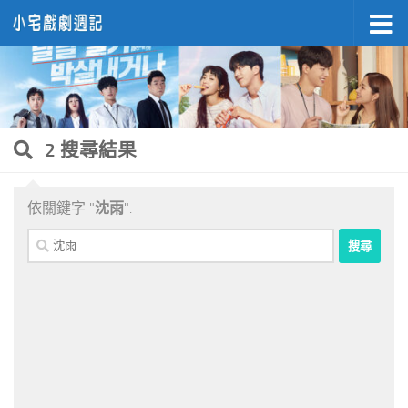
Skip to content
2 搜尋結果
依關鍵字 "
沈雨
".
搜
尋
關
鍵
字: