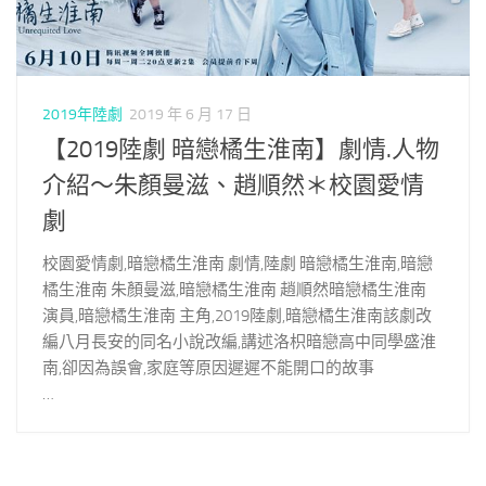
2019年陸劇
2019 年 6 月 17 日
【2019陸劇 暗戀橘生淮南】劇情.人物
介紹～朱顏曼滋、趙順然＊校園愛情
劇
校園愛情劇,暗戀橘生淮南 劇情,陸劇 暗戀橘生淮南,暗戀
橘生淮南 朱顏曼滋,暗戀橘生淮南 趙順然暗戀橘生淮南
演員,暗戀橘生淮南 主角,2019陸劇,暗戀橘生淮南該劇改
編八月長安的同名小說改編,講述洛枳暗戀高中同學盛淮
南,卻因為誤會,家庭等原因遲遲不能開口的故事
…