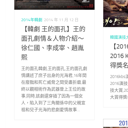
2014年韓劇
2014 年 11 月 12 日
【韓劇 王的面孔】王的
面孔劇情＆人物介紹～
韓國演技
【20
徐仁國、李成宰、趙胤
201
熙
得獎
王的面孔韓劇,王的面孔,王的面孔劇
情講述了庶子出身的光海君,16年間
2016k
在廢黜和死亡威脅之間受盡折磨,最
2016演技
終以觀相術作為武器登上王位的故
技大賞,2
事,同時,該劇還穿插了因為一個女
大賞得獎
人，陷入到了三角關係中的父親宣
祖和兒子光海的悲劇愛情故事…