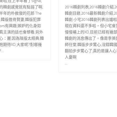
啦,在上半年看了Signal,
的韓劇感覺就有點弱了啊,
2016韓劇列表,2016韓劇介紹,2
半年的朴敘俊的花郎 The
韓劇目錄,2016最新韓劇介紹,20
ing,韓版傲骨賢妻,韓版犯罪
韓劇 小宅2016韓劇列表出爐啦
ctors有興趣,嫉妒的化身如
現在資料還不多啦，但小宅會
真主演的話也會想看,另外
慢慢補上的XD,目前已經有幾部2
心：麗,因為陸版太經典,韓
韓劇的消息傳出了，像是李英
抱期待XD,大家呢?對哪幾
師任堂,韓版步步驚心,沒錯韓
?…
翻拍步步驚心了,真的是讓人心
人憂啊
…