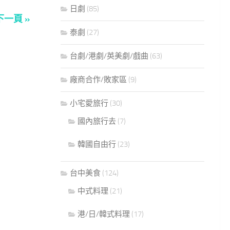
日劇
(85)
下一頁 »
泰劇
(27)
台劇/港劇/英美劇/戲曲
(63)
廠商合作/敗家區
(9)
小宅愛旅行
(30)
國內旅行去
(7)
韓國自由行
(23)
台中美食
(124)
中式料理
(21)
港/日/韓式料理
(17)