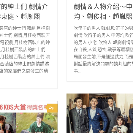
的紳士們 劇情介
劇情＆人物介紹～申
李東健、趙胤熙
均、劉俊相、趙胤熙
裝店的紳士們 韓劇,月桂樹
吹笛子的男人 韓劇,吹笛子的
紳士們 劇情,月桂樹西裝店
劇情,吹笛子的男人 申河均,吹
 電視劇,月桂樹西裝店的紳
的男人 小宅,,吹笛人 韓劇劇情
宅,月桂樹西裝店的紳士們
在自殺,人質,恐怖,戰爭等最糟
,月桂樹西裝店的紳士們 演
局面發生前,不是通過武力,而
樹西裝店的紳士們劇情講述
對話最終解決問題的談判組的
店的家屬們之間發生的瑣
事…
0