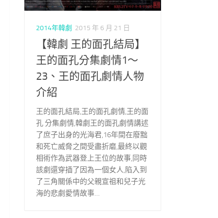
2014年韓劇
2015 年 6 月 21 日
【韓劇 王的面孔結局】
王的面孔分集劇情1～
23、王的面孔劇情人物
介紹
王的面孔結局,王的面孔劇情,王的面
孔 分集劇情,韓劇王的面孔劇情講述
了庶子出身的光海君,16年間在廢黜
和死亡威脅之間受盡折磨,最終以觀
相術作為武器登上王位的故事,同時
該劇還穿插了因為一個女人,陷入到
了三角關係中的父親宣祖和兒子光
海的悲劇愛情故事…