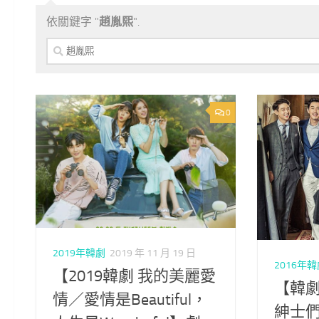
依關鍵字 "
趙胤熙
".
搜
尋
關
鍵
字:
0
2019年韓劇
2019 年 11 月 19 日
2016年
【2019韓劇 我的美麗愛
【韓劇
情／愛情是Beautiful，
紳士們