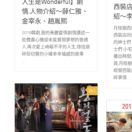
人生是Wonderful】劇
西裝店
情.人物介紹～薛仁雅、
紹～
金宰永、趙胤熙
月桂樹西
2019韓劇,我的美麗愛情劇情講述一
西裝店的
些費盡心機卻未能實現夢想的普通
的紳士們
人,再次愛上崎嶇不平的人生,尋找瑣
士們 小
碎但切實的小確幸幸福感的故事
播出時間
…
員,月桂
經營西裝
碎事情…
2