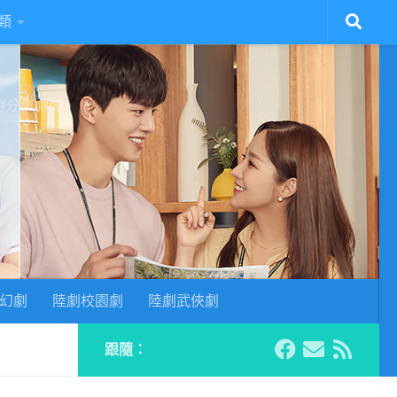
類
陸劇分集劇情
幻劇
陸劇校園劇
陸劇武俠劇
跟隨：