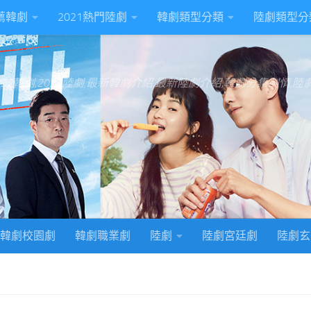
推薦韓劇
2021熱門陸劇
韓劇類型分類
陸劇類型分
022韓劇,2022陸劇,最新韓劇介紹,最新陸劇介紹,韓劇分集劇情,
韓劇校園劇
韓劇職業劇
陸劇
陸劇宮廷劇
陸劇玄