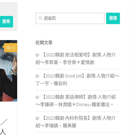
搜
尋
關
鍵
近期文章
字:
12
【2022韓劇 依法相爱吧】劇情.人物介
紹～李昇基、李世榮＊愛情劇
【2022韓劇 Good Job】劇情.人物介紹～
丁一宇、權俞利
【2022韓劇 黑話律師】劇情.人物介紹
～李鍾碩、林潤娥＊Disney+獨家播出。
【2022韓劇 內科朴院長】劇情.人物介
人／
紹～李瑞鎮、羅美蘭
人