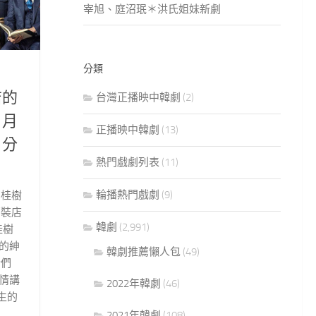
宰旭、庭沼珉＊洪氏姐妹新劇
分類
店的
台灣正播映中韓劇
(2)
 月
正播映中韓劇
(13)
 分
熱門戲劇列表
(11)
輪播熱門戲劇
(9)
月桂樹
西裝店
韓劇
(2,991)
桂樹
的紳
韓劇推薦懶人包
(49)
士們
情講
2022年韓劇
(46)
生的
2021年韓劇
(108)