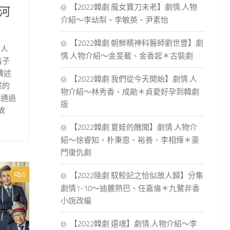
【2022韓劇 魔女寶刀未老】劇情.人物
河
介紹～李幼梨、李敏英、尹素怡
【2022韓劇 朝鮮精神科醫師劉世豐】劇
男人
情.人物介紹～金旻載、金香起＊古裝劇
笛子
講述
【2022韓劇 我們從今天開始】劇情.人
糕的
物介紹～林秀香、成勛＊貞愛好孕到韓劇
是通過
版
故
【2022韓劇 夏娃的醜聞】劇情.人物介
紹～徐睿知、朴秉恩、裕善、李相燁＊豪
門復仇劇
【2022陸劇 馭鮫記之恰似故人歸】分集
0
劇情1-10～迪麗熱巴、任嘉倫＊九鷺非香
小說改編
【2022韓劇 還魂】劇情.人物介紹～李