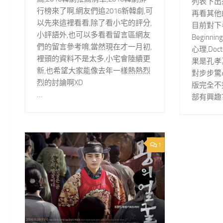
列表下出來
行榜來了啊,網友們追2016新韓劇,可
再看其他
以先來這裡看看,除了看小宅的評分,
目前對下
小評語外,也可以多看看留言區網友
Beginn
們的留言參考唷,當然現在才一月初,
心理,Do
裡頭的資料不是太多,小宅會陸續更
果是孔孝
新,也希望大家能像去年一樣熱熱烈
對步步驚
烈的討論啊XD
版完全不
…
部有興趣
1