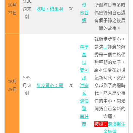
MBC
08月
俊
所剩時日無多時
週末
吹吧，微風啊
50
27日
林智
偶然得知自己還
劇
妍
有個子孫之後展
開的故事。
韓版步步驚心。
李準
講述
IU
飾演的海
基
秀是一個性格倔
IU
強堅韌的女子，
姜河
原本生活在21世
SBS
那
紀新時代，突然
08月
月火
步步驚心：麗
20
洪宗
穿越到了高麗時
29日
劇
玄
代，陷入歷史事
邊伯
件的中心，開始
賢
開拓自己全新的
南柱
命運。
赫
接檔：
浪漫醫生
金師傅