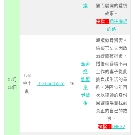
煥
遇而展開的愛情
故事。
接檔：
通往機場
的路
韓版傲骨賢妻。
檢察官丈夫因政
治緋聞被捕後，
全道
婚後就辭職不再
嬿
工作的妻子從此
tvN
07月
劉智
擔負起生活的重
金土
The Good Wife
16
08日
泰
擔，時隔13年再
劇
尹啟
次以律師的身份
相
回歸職場並找到
真正的自己的故
事。
接檔：
THE K2