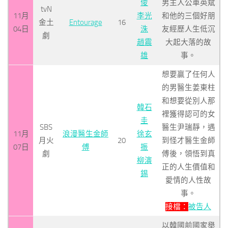
俊
男主人公車英斌
tvN
11月
李光
和他的三個好朋
金土
Entourage
16
04日
洙
友經歷人生低沉
劇
趙震
大起大落的故
雄
事。
想要贏了任何人
的男醫生姜東柱
和想要從別人那
韓石
裡獲得認可的女
圭
SBS
醫生尹瑞靜，遇
11月
浪漫醫生金師
徐玄
月火
20
到怪才醫生金師
07日
傅
振
劇
傅後，領悟到真
柳演
正的人生價值和
錫
愛情的人性故
事。
接檔：
被告人
以韓國前國家舉