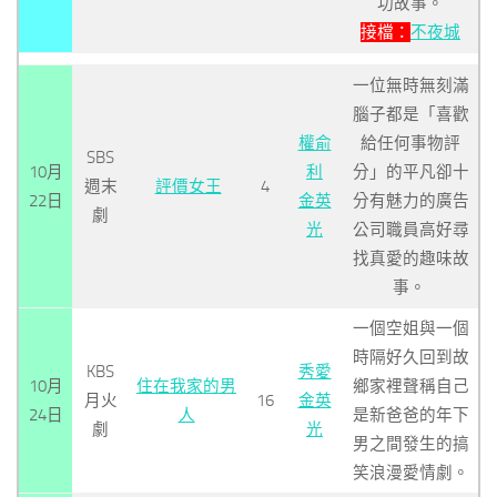
功故事。
接檔：
不夜城
一位無時無刻滿
腦子都是「喜歡
權俞
給任何事物評
SBS
10月
利
分」的平凡卻十
週末
評價女王
4
22日
金英
分有魅力的廣告
劇
光
公司職員高好尋
找真愛的趣味故
事。
一個空姐與一個
時隔好久回到故
KBS
秀愛
10月
住在我家的男
鄉家裡聲稱自己
月火
16
金英
24日
人
是新爸爸的年下
劇
光
男之間發生的搞
笑浪漫愛情劇。