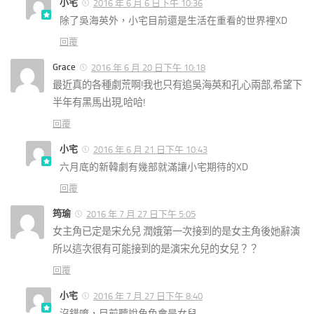
小宅
2016 年 6 月 6 日下午 10:36
除了吳海英外，小宅目前還是生活在重看的世界裡XD
回覆
Grace
2016 年 6 月 20 日下午 10:18
最近真的各種劇荒啊!我也只有追吳海英和孔心兩部,希望下
半年有黑馬出現,哈哈!
回覆
小宅
2016 年 6 月 21 日下午 10:43
六月底的新韓劇有幾部就滿讓小宅期待的XD
回覆
筠瑜
2016 年 7 月 27 日下午 5:05
女主角已定是宋允兒 潤娥第一次接到的是女主角後她辭演
所以這次很有可能接到的是演宋允兒的女兒？？
回覆
小宅
2016 年 7 月 27 日下午 8:40
沒錯唷，目前聽說角色會是女兒