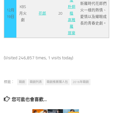
俊
新羅時代花郎們
KBS
朴炯
12月
火一樣的熱情、
月火
花郎
20
植
19日
愛情以及耀眼成
劇
高雅
長的青春史劇。
羅
珉豪
(Visited 246,857 times, 1 visits today)
標籤：
韓劇
韓劇列表
韓劇推薦懶人包
2016年韓劇
您可能也會喜歡…