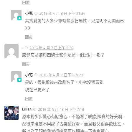
回覆
小宅
2016 年 4 月 3 日下午 11:34
其實愛劇的人多少都有些腦粉屬性，只是明不明顯而已
XD
回覆
.
2016 年 4 月 7 日上午 2:38
感覺灰姑娘與四騎士和你是第一個是同一部？
回覆
小宅
2016 年 4 月 7 日下午 9:23
是的，很抱歉後來改劇名了，小宅沒留意到
現在已更正了
回覆
Lillian
2016 年 4 月 13 日下午 7:13
原本對步步驚心有點擔心，不過看了I的劇照真的好美啊，
然後李准基不用說了古裝超好看，而且我又很喜歡徐玄，
所以為了顏值我覺得還是可以期待一下步步驚心