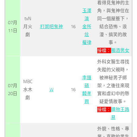
看得見鬼神的主
玉澤
角，與鬼神住在
tvN
演
同一個屋簷下，
07月
月火
打架吧鬼神
16
金所
結合恐怖、浪
11日
劇
炫
漫、搞笑的故
權律
事。
接檔：
獨酒男女
外科女醫生尋找
失蹤的父親時，
李鍾
被神秘男子綁
MBC
07月
碩
架，之後往來現
水木
W
16
20日
韓孝
實和虛幻中的懸
劇
周
疑愛情故事。
接檔：
購物王路
易
外貌、性格、專
業、喜歡的男生