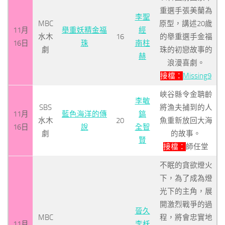
重選手張美蘭為
李聖
MBC
原型，講述20歲
11月
舉重妖精金福
經
水木
16
的舉重選手金福
16日
珠
南柱
劇
珠的初戀故事的
赫
浪漫喜劇。
接檔：
Missing9
峽谷縣令金聃齡
李敏
SBS
將漁夫捕到的人
11月
藍色海洋的傳
鎬
水木
20
魚重新放回大海
16日
說
全智
劇
的故事。
賢
接檔：
師任堂
不眠的貪欲燈火
下，為了成為燈
光下的主角，展
開激烈戰爭的過
晉久
MBC
程，將會忠實地
11月
李枖