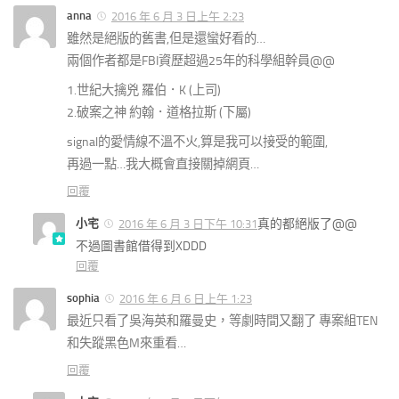
anna
2016 年 6 月 3 日上午 2:23
雖然是絕版的舊書,但是還蠻好看的…
兩個作者都是FBI資歷超過25年的科學組幹員@@
1.世紀大擒兇 羅伯．K (上司)
2.破案之神 約翰．道格拉斯 (下屬)
signal的愛情線不溫不火,算是我可以接受的範圍,
再過一點…我大概會直接關掉網頁…
回覆
小宅
真的都絕版了@@
2016 年 6 月 3 日下午 10:31
不過圖書館借得到XDDD
回覆
sophia
2016 年 6 月 6 日上午 1:23
最近只看了吳海英和羅曼史，等劇時間又翻了 專案組TEN
和失蹤黑色M來重看…
回覆