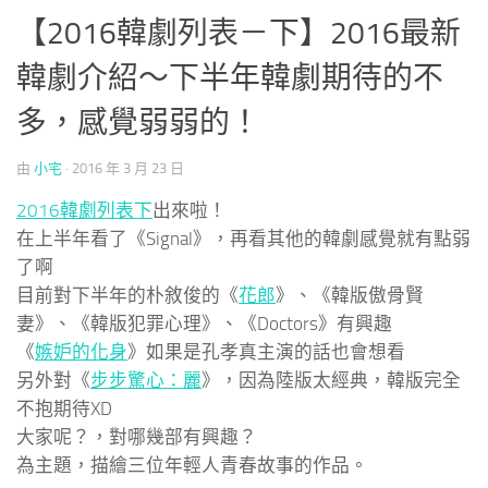
【2016韓劇列表－下】2016最新
韓劇介紹～下半年韓劇期待的不
多，感覺弱弱的！
由
小宅
·
2016 年 3 月 23 日
2016韓劇列表下
出來啦！
在上半年看了《Signal》，再看其他的韓劇感覺就有點弱
了啊
目前對下半年的朴敘俊的《
花郎
》、《韓版傲骨賢
妻》、《韓版犯罪心理》、《Doctors》有興趣
《
嫉妒的化身
》如果是孔孝真主演的話也會想看
另外對《
步步驚心：麗
》，因為陸版太經典，韓版完全
不抱期待XD
大家呢？，對哪幾部有興趣？
為主題，描繪三位年輕人青春故事的作品。