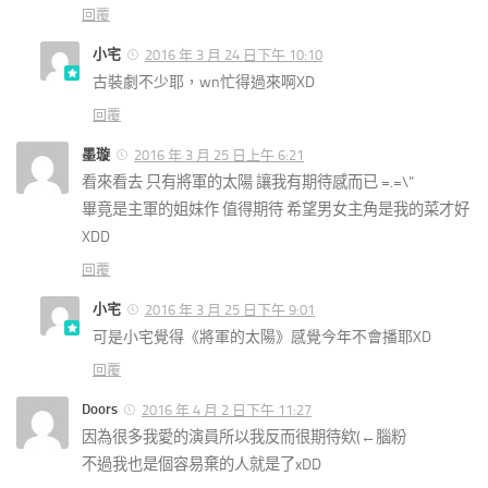
回覆
小宅
2016 年 3 月 24 日下午 10:10
古裝劇不少耶，wn忙得過來啊XD
回覆
墨璇
2016 年 3 月 25 日上午 6:21
看來看去 只有將軍的太陽 讓我有期待感而已 =.=\”
畢竟是主軍的姐妹作 值得期待 希望男女主角是我的菜才好
XDD
回覆
小宅
2016 年 3 月 25 日下午 9:01
可是小宅覺得《將軍的太陽》感覺今年不會播耶XD
回覆
Doors
2016 年 4 月 2 日下午 11:27
因為很多我愛的演員所以我反而很期待欸(←腦粉
不過我也是個容易棄的人就是了xDD