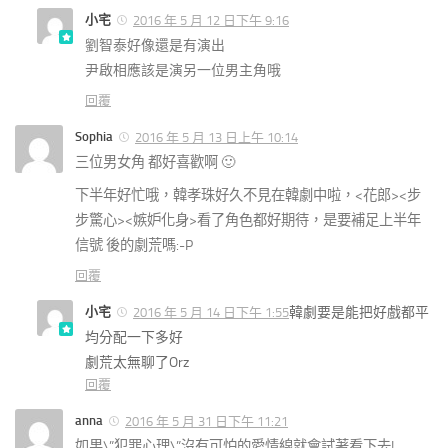
小宅
2016 年 5 月 12 日下午 9:16
劉智泰好像還是有演出
尹啟相應該是演另一位男主角哦
回覆
Sophia
2016 年 5 月 13 日上午 10:14
三位男女角 都好喜歡啊
🙂
下半年好忙哦，
韓孝珠好久不見在韓劇中啦，<花郎><步
步驚心><嫉妒化身>看了角色都好期待，是要補足上半年
信號 後的劇荒嗎:-P
回覆
小宅
韓劇要是能把好戲都平
2016 年 5 月 14 日下午 1:55
均分配一下多好
劇荒太無聊了Orz
回覆
anna
2016 年 5 月 31 日下午 11:21
如果\”犯罪心理\”沒有可怕的愛情線就會試著看下去!