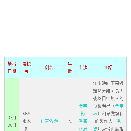
播出
電視
集
劇名
主演
介紹
日期
台
數
年少時結下惡緣
黯然分離，長大
後以目中無人的
金宇
頂級明星（
金宇
KBS
彬
彬
）和卑微勢利
07月
水木
任意依戀
20
秀智
的製作人（
秀
06日
劇
林周
智
）身份再度相