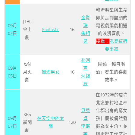
韓流明星與生命
金賢
即將走到盡頭的
JTBC
09月
珠
電視劇編劇相遇
金土
Fantastic
16
02日
朱相
的浪漫喜劇。
劇
昱
接檔：
老婆這週
要出牆
朴河
tvN
圍繞「獨自喝
09月
宣
月火
獨酒男女
16
酒」發生的喜劇
05日
河錫
劇
故事。
辰
在1972年的慶尚
北道鄉村地區奉
尹兒
化郡出身的窮女
KBS
09月
在天空中的太
貞
孩仁慶被偶然發
晨間
120
07日
陽
李珉
掘為女主角，並
劇
宇
與電影工作室社