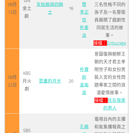
tvN
08月
灰姑娘與四騎
賢
三名性格不同的
金土
16
12日
士
李正
孫子及一名警衛
劇
信
員展開了戲劇性
朴素
同居生活的故
淡
事。
接檔：
Entourage
意圖復興朝鮮王
朝的天才君主孝
朴寶
明世子和女扮男
KBS
08月
劍
裝入宮的女性問
月火
雲畫的月光
20
22日
金裕
題專家之間的浪
劇
貞
漫愛情故事。
接檔：
住在我家
的男人
電視台內的主播
孔曉
和氣象播報員之
SBS