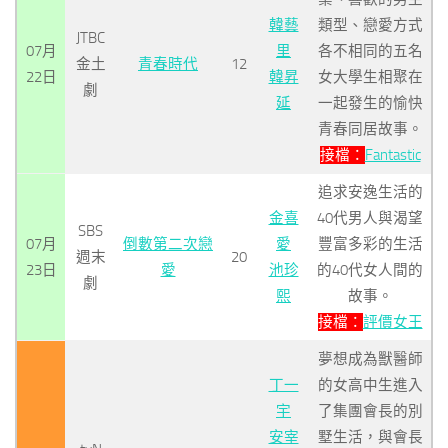
韓藝
類型、戀愛方式
JTBC
07月
里
各不相同的五名
金土
青春時代
12
22日
韓昇
女大學生相聚在
劇
延
一起發生的愉快
青春同居故事。
接檔：
Fantastic
追求安逸生活的
金喜
40代男人與渴望
SBS
07月
倒數第二次戀
愛
豐富多彩的生活
週末
20
23日
愛
池珍
的40代女人間的
劇
熙
故事。
接檔：
評價女王
夢想成為獸醫師
丁一
的女高中生進入
宇
了集團會長的別
安宰
墅生活，與會長