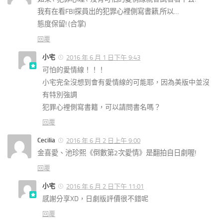
我有在看FBI探員出的犯罪心裡側寫書籍,所以…
態度保留! (合掌)
回覆
小宅
2016 年 6 月 1 日下午 9:43
可怕的愛情線！！！
小宅完全沒想到會有愛情線的可能耶，因為美版中並沒
有特別強調
犯罪心裡側寫書籍，可以請問書名嗎？
回覆
Cecilia
2016 年 6 月 2 日上午 9:00
金喜愛、池珍熙《倒數第2次愛情》是翻拍自日劇喔!
回覆
小宅
2016 年 6 月 2 日下午 11:01
感謝分享XD，日劇版評價很不錯呢
回覆