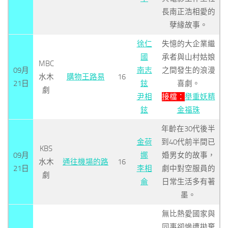
長南正浩相愛的
孽緣故事。
徐仁
失憶的大企業繼
國
承者與山村姑娘
MBC
09月
南志
之間發生的浪漫
水木
購物王路易
16
21日
鉉
喜劇。
劇
尹相
接檔：
舉重妖精
鉉
金福珠
年齡在30代後半
金荷
到40代前半間已
KBS
09月
娜
婚男女的故事，
水木
通往機場的路
16
21日
李相
劇中對空服員的
劇
侖
日常生活多有著
墨。
無比熱愛國家與
同事卻慘遭拋棄