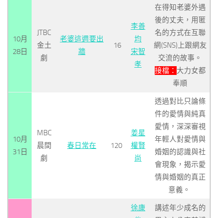
在得知老婆外遇
後的丈夫，用匿
李善
JTBC
名的方式在互聯
10月
老婆這週要出
均
金土
16
網(SNS)上跟網友
28日
牆
宋智
劇
交流的故事。
孝
接檔：
大力女都
奉順
透過對比只論條
件的愛情與純真
愛情，深深審視
MBC
姜星
10月
年輕人對愛情與
晨間
春日常在
120
權賢
31日
婚姻的認識與社
劇
尚
會現象，揭示愛
情與婚姻的真正
意義。
徐康
講述年少成名的