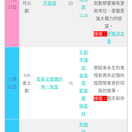
月火
不夜城
20
刻劃想要擁有更
21日
原
劇
高地位、掌握更
U-ie
強大權力的欲
望。
接檔：
逆賊洪吉
童
孔劉
李棟
旭
想結束永生的鬼
tvN
金高
怪和喪失記憶的
12月
孤單又燦爛的
金土
16
恩
陰間使者奇妙同
02日
神－鬼怪
劇
劉寅
居的故事。
娜
接檔：
明天和你
陸星
材
朴敘