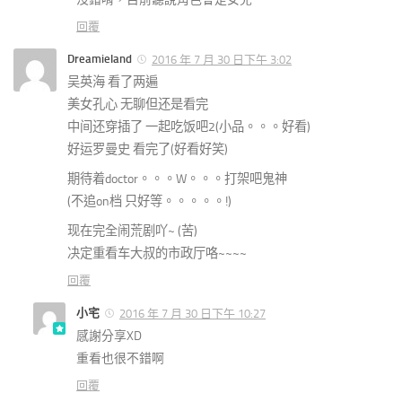
回覆
Dreamieland
2016 年 7 月 30 日下午 3:02
吴英海 看了两遍
美女孔心 无聊但还是看完
中间还穿插了 一起吃饭吧2(小品。。。好看)
好运罗曼史 看完了(好看好笑)
期待着doctor。。。W。。。打架吧鬼神
(不追on档 只好等。。。。。!)
现在完全闹荒剧吖~ (苦)
决定重看车大叔的市政厅咯~~~~
回覆
小宅
2016 年 7 月 30 日下午 10:27
感謝分享XD
重看也很不錯啊
回覆