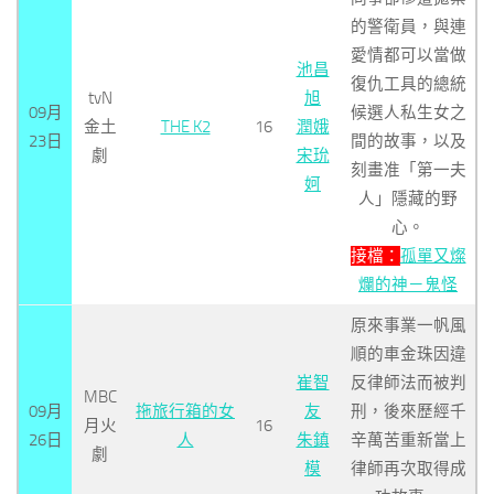
的警衛員，與連
愛情都可以當做
池昌
復仇工具的總統
tvN
旭
09月
候選人私生女之
金土
THE K2
16
潤娥
23日
間的故事，以及
劇
宋玧
刻畫准「第一夫
妸
人」隱藏的野
心。
接檔：
孤單又燦
爛的神－鬼怪
原來事業一帆風
順的車金珠因違
崔智
反律師法而被判
MBC
09月
拖旅行箱的女
友
刑，後來歷經千
月火
16
26日
人
朱鎮
辛萬苦重新當上
劇
模
律師再次取得成