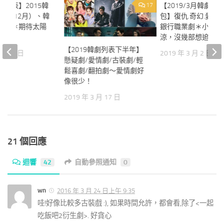
韓劇列表】2015韓
50
17
【2019/3月韓劇介
月～12月）、韓
包】復仇.奇幻.愛情.
總菜單＊期待太陽
銀行職業劇＊小宅心
涼，沒幾部想追的
【2019韓劇列表下半年】
 月 25 日
2019 年 3 月 2 日
懸疑劇/愛情劇/古裝劇/輕
鬆喜劇/翻拍劇～愛情劇好
像很少！
2019 年 3 月 17 日
21 個回應
迴響
42
自動參照通知
0
wn
2016 年 3 月 24 日上午 9:35
哇!好像比較多古裝戲 :), 如果時間允許，都會看,除了<一起
吃飯吧2衍生劇>. 好貪心