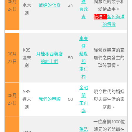
08月
振
間激烈的競爭和
水木
嫉妒的化身
24
24日
曹政
愛情故事。
劇
奭
接檔：
藍色海洋
的傳說
李東
健
KBS
經營西裝店的家
08月
月桂樹西裝店
趙胤
週末
50
屬們之間發生的
27日
的紳士們
熙
劇
瑣碎事情。
車仁
杓
金昭
SBS
現今世代的婚姻
08月
誾
週末
我們的甲順
50
與夫婦生活的家
27日
宋再
劇
庭劇。
臨
一位身價1000億
孫浩
韓元的老爺爺在