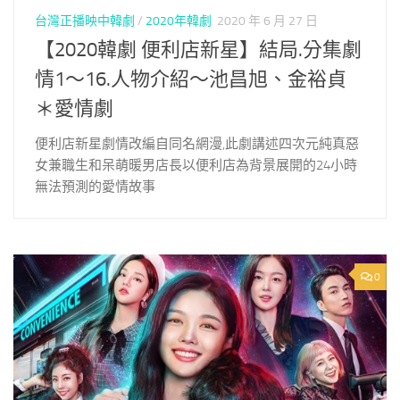
台灣正播映中韓劇
/
2020年韓劇
2020 年 6 月 27 日
【2020韓劇 便利店新星】結局.分集劇
情1～16.人物介紹～池昌旭、金裕貞
＊愛情劇
便利店新星劇情改編自同名網漫,此劇講述四次元純真惡
女兼職生和呆萌暖男店長以便利店為背景展開的24小時
無法預測的愛情故事
0