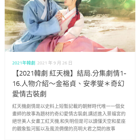
2021年韓劇
2021 年 9 月 26 日
【2021韓劇 紅天機】結局.分集劇情1-
16.人物介紹～金裕貞、安孝燮＊奇幻
愛情古裝劇
紅天機劇情是以史料上短暫記載的朝鮮時代唯一一個女
畫師的故事為題材的奇幻愛情古裝劇,講述進入景福宮的
絕世美人女畫工紅天機,和失明但是可以讀懂天空和星座
的觀象監河藍以及風流倜儻的亮明大君之間的故事