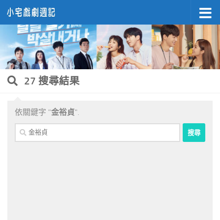
Skip to content
27 搜尋結果
依關鍵字 "
金裕貞
".
搜
尋
關
鍵
字: