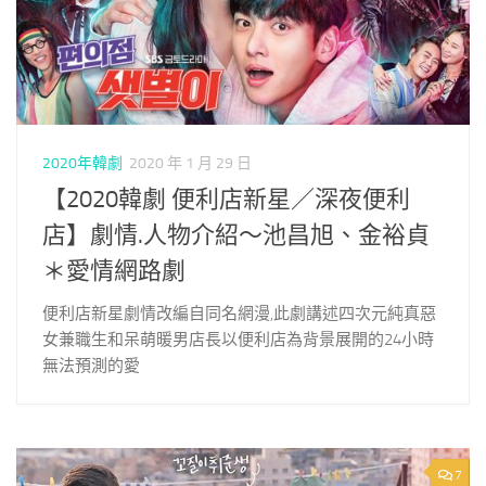
2020年韓劇
2020 年 1 月 29 日
【2020韓劇 便利店新星／深夜便利
店】劇情.人物介紹～池昌旭、金裕貞
＊愛情網路劇
便利店新星劇情改編自同名網漫,此劇講述四次元純真惡
女兼職生和呆萌暖男店長以便利店為背景展開的24小時
無法預測的愛
7