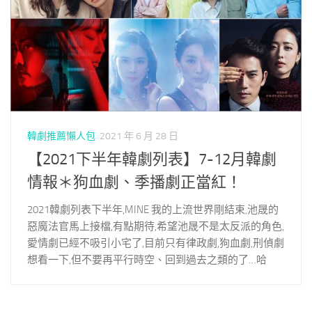
韓劇推薦懶人包
2021 年 6 月 28 日
【2021下半年韓劇列表】7-12月韓劇
情報＊狗血劇、季播劇正當紅！
2021韓劇列表下半年,MINE 我的上流世界剛結束,池晟的
惡魔法官馬上接檔,有點期待,希望池晟不是太反派的角色,
愛情劇已經不吸引小宅了,目前只有律政劇,狗血劇,刑偵劇
想看一下,但不要再平行時空、回到過去之類的了…哈