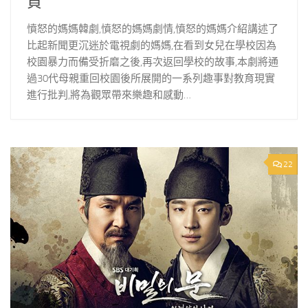
貞
憤怒的媽媽韓劇,憤怒的媽媽劇情,憤怒的媽媽介紹講述了
比起新聞更沉迷於電視劇的媽媽,在看到女兒在學校因為
校園暴力而備受折磨之後,再次返回學校的故事,本劇將通
過30代母親重回校園後所展開的一系列趣事對教育現實
進行批判,將為觀眾帶來樂趣和感動…
22