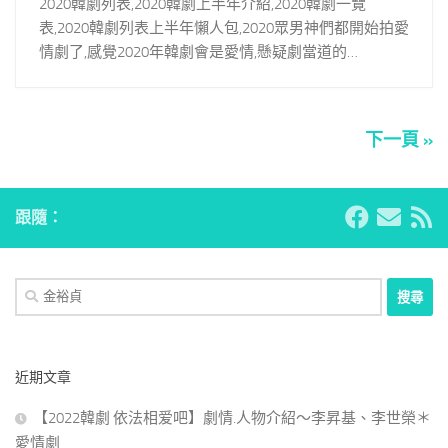
2020韓劇列表,2020韓劇上半年介紹,2020韓劇一覽
表,2020韓劇列表上半年懶人包,2020眾男神們都開始拍愛
情劇了,感覺2020年韓劇會是愛情,懸疑劇當道的…
下一頁 »
跟隨：
搜
尋
關
鍵
近期文章
字:
【2022韓劇 依法相爱吧】劇情.人物介紹～李昇基、李世榮＊
愛情劇