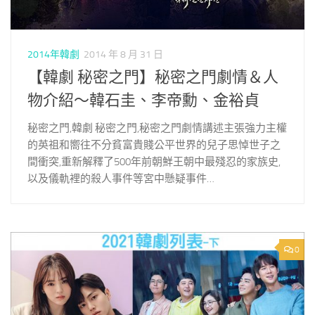
2014年韓劇
2014 年 8 月 31 日
【韓劇 秘密之門】秘密之門劇情＆人
物介紹～韓石圭、李帝勳、金裕貞
秘密之門,韓劇 秘密之門,秘密之門劇情講述主張強力主權
的英祖和嚮往不分貧富貴賤公平世界的兒子思悼世子之
間衝突,重新解釋了500年前朝鮮王朝中最殘忍的家族史,
以及儀軌裡的殺人事件等宮中懸疑事件…
0