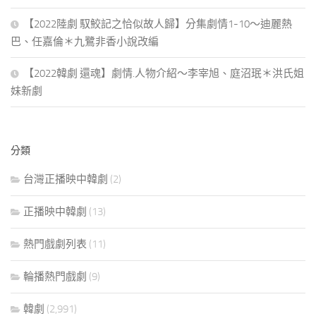
【2022陸劇 馭鮫記之恰似故人歸】分集劇情1-10～迪麗熱
巴、任嘉倫＊九鷺非香小說改編
【2022韓劇 還魂】劇情.人物介紹～李宰旭、庭沼珉＊洪氏姐
妹新劇
分類
台灣正播映中韓劇
(2)
正播映中韓劇
(13)
熱門戲劇列表
(11)
輪播熱門戲劇
(9)
韓劇
(2,991)