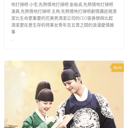
地打掃吧 小宅,先熱情地打掃吧 金裕貞,先熱情地打掃吧
演員,先熱情地打掃吧 主角,先熱情地打掃吧劇情講述視清
潔比生命更重要的花美男清潔公司的CEO張善傑與比起
清潔更在意生存的待業女青年吉五雪之間的浪漫愛情故
事
…
50