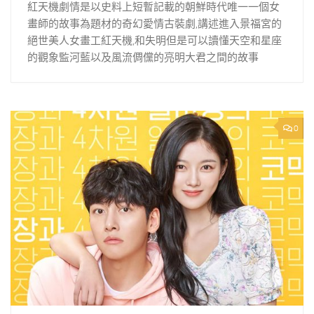
紅天機劇情是以史料上短暫記載的朝鮮時代唯一一個女
畫師的故事為題材的奇幻愛情古裝劇,講述進入景福宮的
絕世美人女畫工紅天機,和失明但是可以讀懂天空和星座
的觀象監河藍以及風流倜儻的亮明大君之間的故事
0