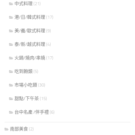
中式料理
(21)
港/日/韓式料理
(17)
美/義/歐式料理
(9)
泰/新/越式料理
(4)
火鍋/燒肉/串燒
(17)
吃到飽類
(5)
市場小吃類
(30)
甜點/下午茶
(15)
台中名產 /伴手禮
(6)
南部美食
(2)