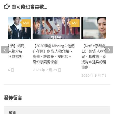
您可能也會喜歡…
0
1
韓劇 私生活】結局.
【2020韓劇 Missing：他們
【Netflix原創劇 DP
～16.人物介紹
存在過】劇情.人物介紹～
日】劇情.人物介紹
高庚杓＊詐欺對
高修、許峻豪、安昭熙＊
寅、具教煥、孫錫久
奇幻懸疑驚悚劇
成鈞＊逃兵的混亂青
事劇
0 月 14 日
2020 年 7 月 29 日
2020 年 9 月 7 日
發佈留言
留言