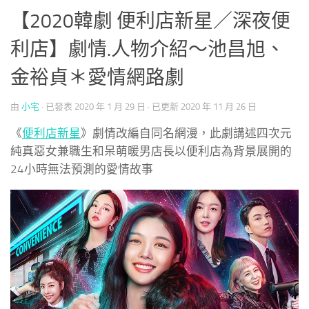
【2020韓劇 便利店新星／深夜便
利店】劇情.人物介紹～池昌旭、
金裕貞＊愛情網路劇
由
小宅
· 已發表
2020 年 1 月 29 日
· 已更新
2020 年 11 月 26 日
《
便利店新星
》劇情改編自同名網漫，此劇講述四次元
純真惡女兼職生和呆萌暖男店長以便利店為背景展開的
24小時無法預測的愛情故事