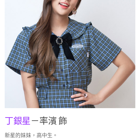
丁銀星
－率濱 飾
新星的妹妹，高中生。