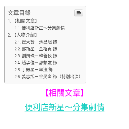
文章目錄
【相關文章】
便利店新星～分集劇情
【人物介紹】
崔大賢－池昌旭 飾
鄭新星－金裕貞 飾
劉妍珠－韓善伙 飾
趙承俊－都想友 飾
丁銀星－率濱 飾
姜志旭－金旻奎 飾（特別出演）
【相關文章】
便利店新星～分集劇情