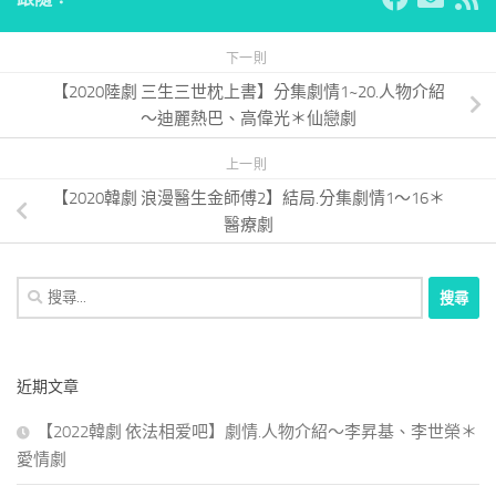
下一則
【2020陸劇 三生三世枕上書】分集劇情1~20.人物介紹
～迪麗熱巴、高偉光＊仙戀劇
上一則
【2020韓劇 浪漫醫生金師傅2】結局.分集劇情1～16＊
醫療劇
搜
尋
關
鍵
近期文章
字:
【2022韓劇 依法相爱吧】劇情.人物介紹～李昇基、李世榮＊
愛情劇