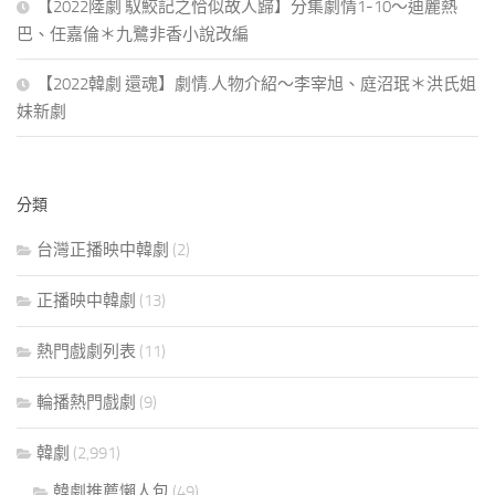
【2022陸劇 馭鮫記之恰似故人歸】分集劇情1-10～迪麗熱
巴、任嘉倫＊九鷺非香小說改編
【2022韓劇 還魂】劇情.人物介紹～李宰旭、庭沼珉＊洪氏姐
妹新劇
分類
台灣正播映中韓劇
(2)
正播映中韓劇
(13)
熱門戲劇列表
(11)
輪播熱門戲劇
(9)
韓劇
(2,991)
韓劇推薦懶人包
(49)