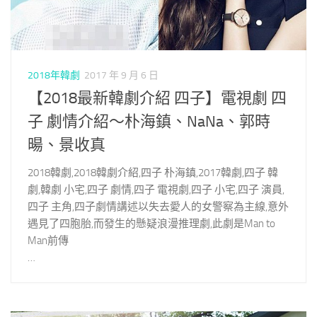
2018年韓劇
2017 年 9 月 6 日
【2018最新韓劇介紹 四子】電視劇 四
子 劇情介紹～朴海鎮、NaNa、郭時
暘、景收真
2018韓劇,2018韓劇介紹,四子 朴海鎮,2017韓劇,四子 韓
劇,韓劇 小宅,四子 劇情,四子 電視劇,四子 小宅,四子 演員,
四子 主角,四子劇情講述以失去愛人的女警察為主線,意外
遇見了四胞胎,而發生的懸疑浪漫推理劇,此劇是Man to
Man前傳
…