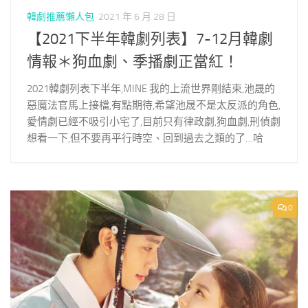
韓劇推薦懶人包
2021 年 6 月 28 日
【2021下半年韓劇列表】7-12月韓劇
情報＊狗血劇、季播劇正當紅！
2021韓劇列表下半年,MINE 我的上流世界剛結束,池晟的
惡魔法官馬上接檔,有點期待,希望池晟不是太反派的角色,
愛情劇已經不吸引小宅了,目前只有律政劇,狗血劇,刑偵劇
想看一下,但不要再平行時空、回到過去之類的了…哈
0