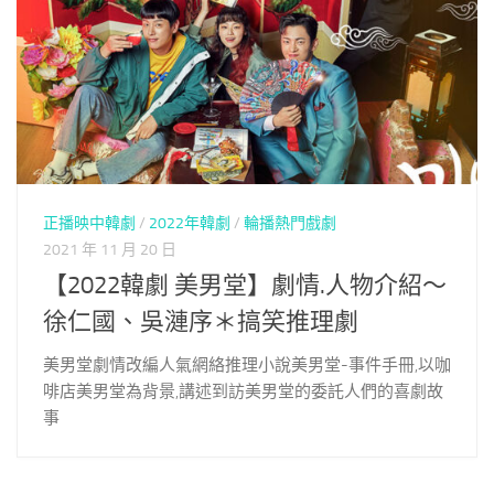
正播映中韓劇
/
2022年韓劇
/
輪播熱門戲劇
2021 年 11 月 20 日
【2022韓劇 美男堂】劇情.人物介紹～
徐仁國、吳漣序＊搞笑推理劇
美男堂劇情改編人氣網絡推理小說美男堂-事件手冊,以咖
啡店美男堂為背景,講述到訪美男堂的委託人們的喜劇故
事