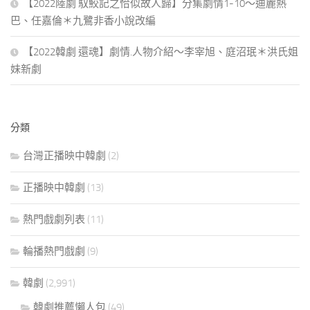
【2022陸劇 馭鮫記之恰似故人歸】分集劇情1-10～迪麗熱
巴、任嘉倫＊九鷺非香小說改編
【2022韓劇 還魂】劇情.人物介紹～李宰旭、庭沼珉＊洪氏姐
妹新劇
分類
台灣正播映中韓劇
(2)
正播映中韓劇
(13)
熱門戲劇列表
(11)
輪播熱門戲劇
(9)
韓劇
(2,991)
韓劇推薦懶人包
(49)