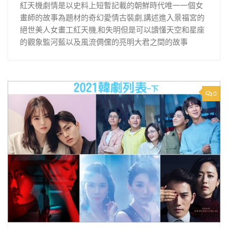
紅天機劇情是以史料上短暫記載的朝鮮時代唯一一個女
畫師的故事為題材的奇幻愛情古裝劇,講述進入景福宮的
絕世美人女畫工紅天機,和失明但是可以讀懂天空和星座
的觀象監河藍以及風流倜儻的亮明大君之間的故事
0