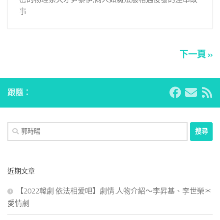
事
下一頁 »
跟隨：
搜
尋
關
鍵
近期文章
字:
【2022韓劇 依法相爱吧】劇情.人物介紹～李昇基、李世榮＊
愛情劇