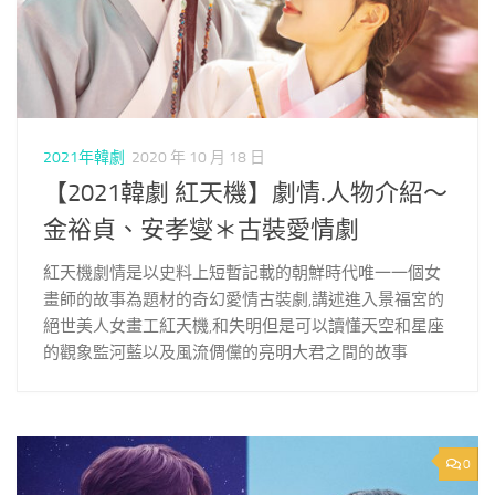
2021年韓劇
2020 年 10 月 18 日
【2021韓劇 紅天機】劇情.人物介紹～
金裕貞、安孝燮＊古裝愛情劇
紅天機劇情是以史料上短暫記載的朝鮮時代唯一一個女
畫師的故事為題材的奇幻愛情古裝劇,講述進入景福宮的
絕世美人女畫工紅天機,和失明但是可以讀懂天空和星座
的觀象監河藍以及風流倜儻的亮明大君之間的故事
0