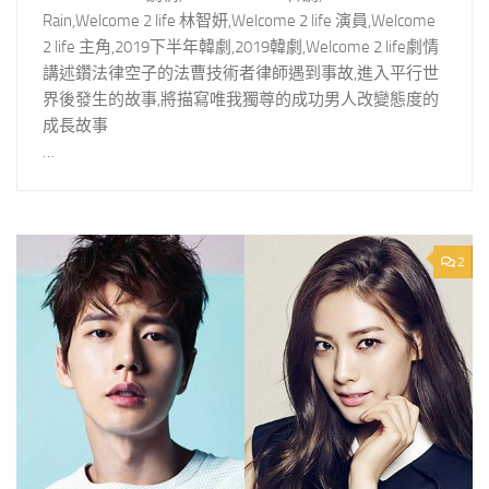
Rain,Welcome 2 life 林智妍,Welcome 2 life 演員,Welcome
2 life 主角,2019下半年韓劇,2019韓劇,Welcome 2 life劇情
講述鑽法律空子的法曹技術者律師遇到事故,進入平行世
界後發生的故事,將描寫唯我獨尊的成功男人改變態度的
成長故事
…
2