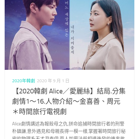
2020年韓劇
2020 年 9 月 1 日
【2020韓劇 Alice／愛麗絲】結局.分集
劇情1～16.人物介紹～金喜善、周元
＊時間旅行電視劇
Alice劇情講述為報殺母之仇,拼命追捕時間旅行者的刑警
朴鎮謙,意外遇見和母親長得一模一樣,掌握著時間旅行秘
密的物理系天才尹泰伊,兩人如魔法般相遇後發的連串故