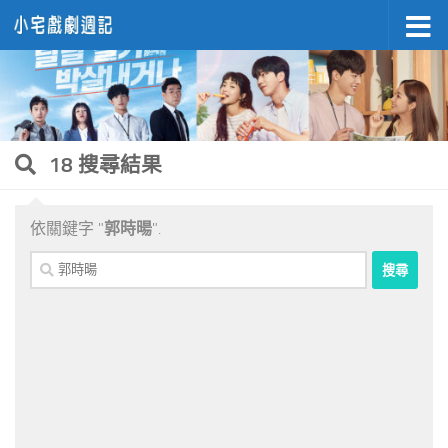
Skip to content
18 搜尋結果
依關鍵字 "
郭時暘
".
搜
尋
關
鍵
字: