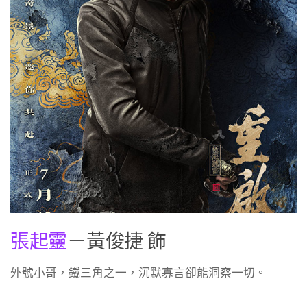
張起靈
－黃俊捷 飾
外號小哥，鐵三角之一，沉默寡言卻能洞察一切。