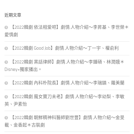
關
鍵
近期文章
字:
【2022韓劇 依法相爱吧】劇情.人物介紹～李昇基、李世榮＊
愛情劇
【2022韓劇 Good Job】劇情.人物介紹～丁一宇、權俞利
【2022韓劇 黑話律師】劇情.人物介紹～李鍾碩、林潤娥＊
Disney+獨家播出。
【2022韓劇 內科朴院長】劇情.人物介紹～李瑞鎮、羅美蘭
【2022韓劇 魔女寶刀未老】劇情.人物介紹～李幼梨、李敏
英、尹素怡
【2022韓劇 朝鮮精神科醫師劉世豐】劇情.人物介紹～金旻
載、金香起＊古裝劇