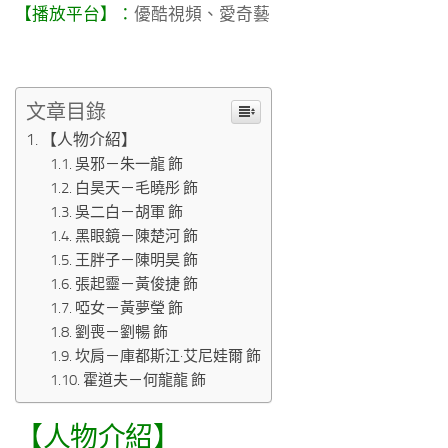
【播放平台】：
優酷視頻、愛奇藝
文章目錄
【人物介紹】
吳邪－朱一龍 飾
白昊天－毛曉彤 飾
吳二白－胡軍 飾
黑眼鏡－陳楚河 飾
王胖子－陳明昊 飾
張起靈－黃俊捷 飾
啞女－黃夢瑩 飾
劉喪－劉暢 飾
坎肩－庫都斯江·艾尼娃爾 飾
霍道夫－何龍龍 飾
【人物介紹】