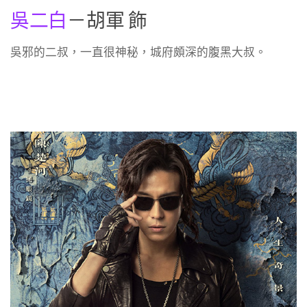
吳二白
－胡軍 飾
吳邪的二叔，一直很神秘，城府頗深的腹黑大叔。