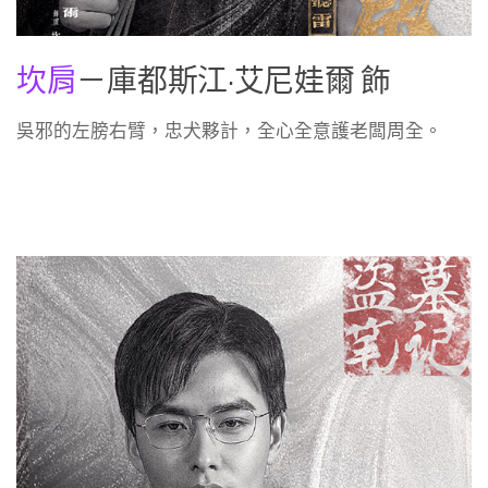
坎肩
－庫都斯江·艾尼娃爾 飾
吳邪的左膀右臂，忠犬夥計，全心全意護老闆周全。