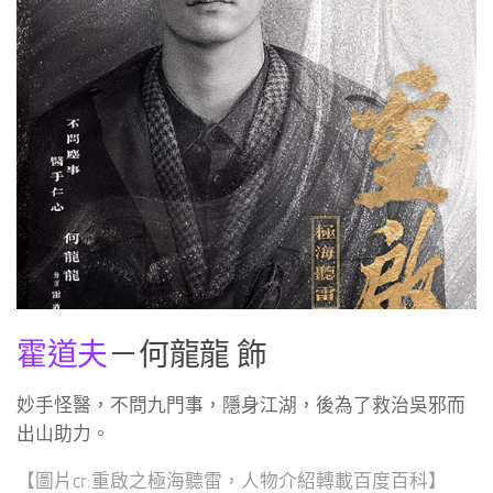
霍道夫
－何龍龍 飾
妙手怪醫，不問九門事，隱身江湖，後為了救治吳邪而
出山助力。
【圖片cr:重啟之極海聽雷，人物介紹轉載百度百科】