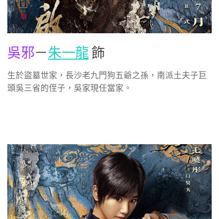
吳邪
－
朱一龍
飾
生於盜墓世家，長沙老九門狗五爺之孫，南派土夫子巨
頭吳三省的侄子，吳家現任當家。