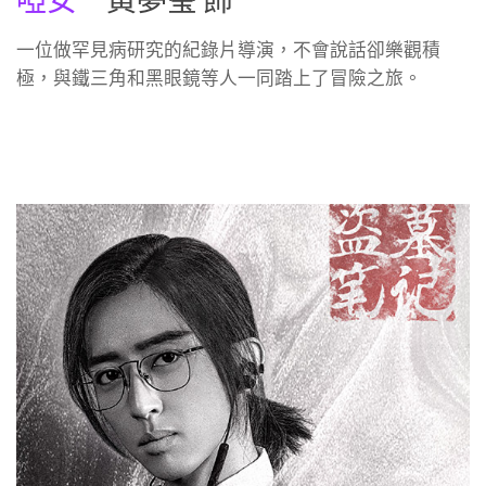
啞女
－黃夢瑩 飾
一位做罕見病研究的紀錄片導演，不會說話卻樂觀積
極，與鐵三角和黑眼鏡等人一同踏上了冒險之旅。