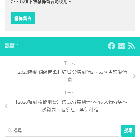
址，以供下次發佈留言時使用。
跟隨：
下一則
【2020陸劇 錦繡南歌】結局.分集劇情21~53＊古裝愛情
劇
上一則
【2020韓劇 模範刑警】結局.分集劇情1～16.人物介紹～
孫賢周、張勝祖、李伊利雅
搜
尋