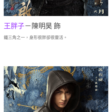
王胖子
－陳明昊 飾
鐵三角之一，身形很胖卻很靈活。