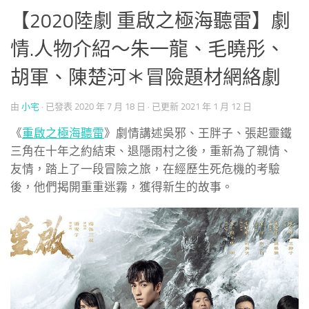
【2020陸劇 重啟之極海聽雷】劇
情.人物介紹～朱一龍、毛曉彤、
胡軍、陳楚河＊冒險題材網絡劇
由
小宅
· 已發表
2020 年 7 月 18 日
· 已更新
2021 年 1 月 12 日
《
重啟之極海聽雷
》劇情講述吳邪、王胖子、張起靈鐵
三角在十年之約結束、退隱雨村之後，重新為了親情、
友情，踏上了一段冒險之旅，在經歷生死危機的考驗
後，他們揭開重重迷霧，獲得新生的故事。