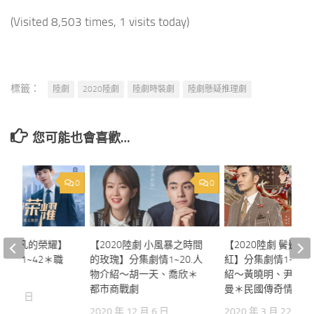
(Visited 8,503 times, 1 visits today)
標籤：
陸劇
2020陸劇
陸劇時裝劇
陸劇懸疑推理劇
您可能也會喜歡…
0
0
陸劇 平凡的榮耀】
【2020陸劇 小風暴之時間
【2020陸劇 鬢邊不
劇情21~42＊職
的玫瑰】分集劇情1~20.人
紅】分集劇情1~20.
物介紹～胡一天、喬欣＊
紹～黃曉明、尹正、
都市商戰劇
曼＊民國傳奇情感劇
 月 19 日
2020 年 12 月 6 日
2020 年 3 月 22 日