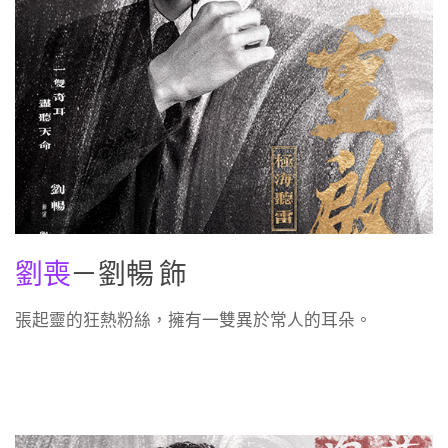
劉喪
－劉暢 飾
張起靈的狂熱粉絲，擁有一雙異於常人的耳朵。