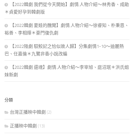
【2022韓劇 我們從今天開始】劇情.人物介紹～林秀香、成勛
＊貞愛好孕到韓劇版
【2022韓劇 夏娃的醜聞】劇情.人物介紹～徐睿知、朴秉恩、
裕善、李相燁＊豪門復仇劇
【2022陸劇 馭鮫記之恰似故人歸】分集劇情1-10～迪麗熱
巴、任嘉倫＊九鷺非香小說改編
【2022韓劇 還魂】劇情.人物介紹～李宰旭、庭沼珉＊洪氏姐
妹新劇
分類
台灣正播映中韓劇
(2)
正播映中韓劇
(13)