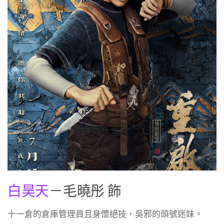
白昊天
－毛曉彤 飾
十一倉的倉庫管理員且身懷絕技，吳邪的頭號迷妹。