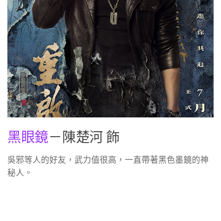
黑眼鏡
－陳楚河 飾
吳邪等人的好友，武力值很高，一直帶著黑色墨鏡的神
秘人。