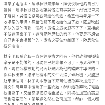
還拿了兩瓶酒，陸思秋很是嫌棄，順便使喚他給自己打
醬料。陸思秋很囂張地讓吳恪之有事說事，然後把單買
了離開，吳恪之忍氣吞聲給他倒酒，希望他再考慮一下
收購案的事情，甚至低聲下氣地給他道了歉。陸思秋戲
弄似的要他再鞠一個躬，吳恪之這次忍不了了，直接說
不做這個案子了，這可是陸思秋的案子，他要是不想做
自己也不會攔著他的。吳恪之硬氣地離開了，陸思秋氣
得牙癢癢。
林宇明和孫弈秋一直在等吳恪之回來，他們誰都知道這
案子是不能做的，可現在已經非做不可了。孫弈秋很自
責，現在這樣被動的局面都是因為他的錯誤才導致的。
孫弈秋出神，結果把複印的文件丟進了碎紙機，只能撿
起來挨個拼。林宇明本想留下來幫忙被孫弈秋送走了，
拼文件時無意中發現了一些問題。郝帥給孫弈秋打電話
被掛斷了，又給高思聰打電話過去，同樣在加班的高思
聰也沒空理他。蘭芊翊依然在公司加班，郝帥一個人都