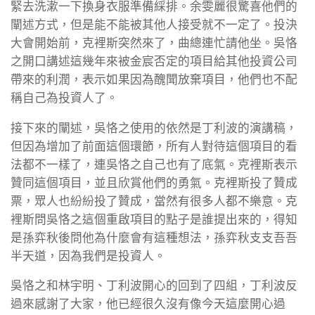
緊去洗漱一下換身衣服準備綵排。余雯麗很驚喜他們的
闡述方式，但是能不能被其他人接受就不一定了。投決
大會開始前，克裡斯突然來了，曲總連忙請他坐。吳恪
之開口講述這幾年來被金宸否定的項目給其他投資公司
帶來的利潤，表示如果因為醜聞放棄項目，他們也不配
稱自己為投資人了。
接下來的闡述，吳恪之使用的依然是丁利波的演講稿，
但因為增加了前面這個環節，所有人對待這個項目的看
法都不一樣了，連吳恪之自己也有了底氣。克裡斯表示
贊同這個項目，並且欣賞他們的勇氣。克裡斯投了贊成
票，眾人也紛紛投了贊成，當然有很多人都不樂意。克
裡斯問吳恪之這個重啟項目的點子是誰提出來的，得知
是孫弈秋後問他為什麼會有這種想法，孫弈秋支支吾吾
半天道，因為我們是投資人。
吳恪之和林宇明、丁利波開心的回到了四組，丁利波反
過來感謝了大家，他已經很久沒有像今天這麼開心過