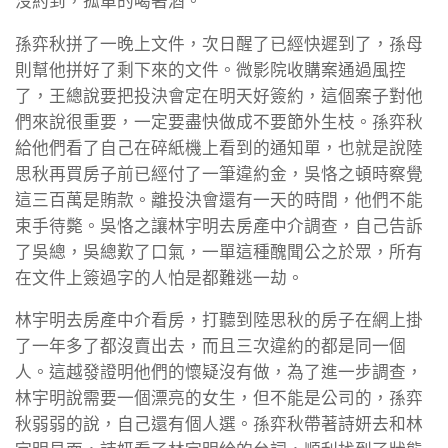
沒約到，孤單的喝著酒。
孫弈秋拼了一晚上文件，次日醒了已經快遲到了，孫母
則幫他拼好了剩下來的文件。微影院收購案通過風控
了，王總說要把投決會定在明天好簽約，這個案子對他
們來說很重要，一定要盡快做成不要節外生枝。孫弈秋
給他們看了自己在碎紙機上看到的通知單，也就是說陸
思秋再買房子前已經付了一筆違約金，吳恪之頓時察覺
這三百萬是賄款。離投決會還有一天的時間，他們不能
束手待斃。吳恪之讓林宇明去房產中介調查，自己告訴
了吳總，吳總歎了口氣，一單這種醜聞公之於眾，所有
在文件上簽過字的人怕是都難逃一劫。
林宇明去房產中介看房，打聽到陸思秋的房子在網上掛
了一年多了都沒賣出去，而且三次違約的都是同一個
人。這越發證明他們的懷疑沒有做，為了進一步調查，
林宇明說需要一個漂亮的女生，但不能是公司的，孫弈
秋弱弱的說，自己還有個人選。孫弈秋帶著詩妍去和林