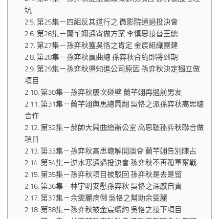
坑
第25集－四組反其道行之 微影院通過投決會
第26集－蘭芊翊通宵做方案 李慎思接替王總
第27集－孫弈秋獲吳恪之肯定 金宸組織團建
第28集－孫弈秋贏曲總 孫弈秋合約即將到期
第29集－孫弈秋得知進公司原因 孫弈秋決定獨立做
項目
第30集－孫弈秋屢次碰壁 蘭芊翊再遇前男友
第31集－蘭芊翊與馬總鬧翻 吳恪之派孫弈秋高思聰
合作
第32集－郝帥大鬧曲總辦公室 高思聰孫弈秋聯合做
項目
第33集－孫弈秋高思聰解開誤會 蘭芊翊告別陳占
第34集－逆水寒通過投決會 孫弈秋不再孤軍奮戰
第35集－孫弈秋項目被駁回 孫弈秋是去是留
第36集－林宇明安慰孫弈秋 吳恪之深感自責
第37集－余雯麗病倒 吳恪之幫助余雯麗
第38集－孫弈秋被金宸續約 吳恪之接下項目