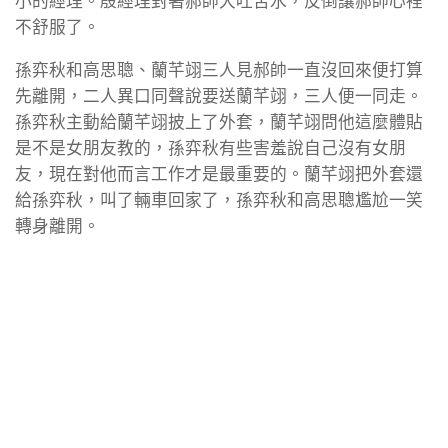
小的經理。殷經理對著郝帥大吐苦水，反倒讓郝帥心裡
不舒服了。
孫弈秋和高思聰、蘭芊翊三人見郝帥一直沒回來便打算
先離開，二人異口同聲說要送蘭芊翊，三人便一同走。
孫弈秋主動給蘭芊翊披上了外套，蘭芊翊問他這麼體貼
是不是女朋友教的，孫弈秋有些害羞說自己沒有女朋
友，現在對他而言工作才是最重要的。蘭芊翊把外套還
給孫弈秋，叫了輛車回家了，孫弈秋和高思聰尷尬一笑
轉身離開。