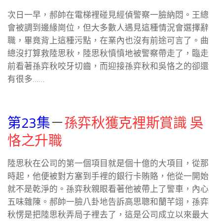
次日一早，郝帥在電梯裡碰見經偵警察一臉納悶。王總
會被調到邊緣崗位，但大多數人遇見這種情況會選擇辭
職，畢竟背上這種污點，在業內也沒有前途可言了。曲
總沒打算救陸思秋，陸思秋憤憤地被警察帶走了，臨走
前看著孫弈秋咬牙切齒，而迎接孫弈秋和吳恪之的卻還
有很多……
第23集
－
孫弈秋獲克裡斯賞識 吳
恪之升職
陸思秋在公司的第一個項目就是個十億的大項目，從那
時起，他便被對方塞到手裡的銀行卡賄賂，他從一開始
就不是乾淨的。孫弈秋親眼看著他被帶上了警車，內心
五味雜陳。郝帥一臉八卦地告訴高思聰和蘭芊翊，孫弈
秋愣是把陸思秋弄局子裡去了，這是公司成立以來最大