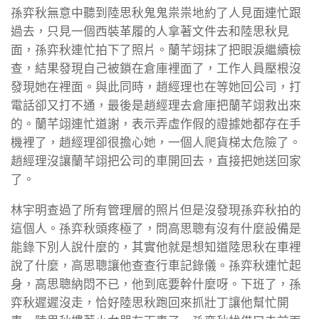
孫弈秋無意中聽到陸思秋鬼鬼祟祟地約了人見面連忙跟
過去，只見一個西裝革履的人拿著文件去和陸思秋見
面，孫弈秋連忙拍下了照片。蘭芊翊抹了把眼淚繼續檢
查，結果發現自己被鎖在倉庫裡面了，工作人員壓根沒
發現她在裡面。與此同時，趙經理也在等她回公司，打
電話卻又打不通，最後是趙經理去倉庫把蘭芊翊救出來
的。蘭芊翊連忙道謝，表示弄虛作假的證據她都存在手
機裡了，趙經理卻很擔心她，一個人爬貨梯太危險了。
趙經理沒讓蘭芊翊把公司的車開回去，直接把她送回家
了。
林宇明查過了所有管理層的照片但是沒發現孫弈秋拍的
這個人。孫弈秋頭疼極了，問高思聰有沒有什麼設備是
能錄下別人說什麼的，其實他就是想知道陸思秋在車裡
說了什麼，高思聰讓他查查行車記錄儀。孫弈秋連忙起
身，高思聰納悶不已，他到底要幹什麼呀。下班了，孫
弈秋遲遲沒走，恰好陸思秋跑回來抓壯丁讓他幫忙開