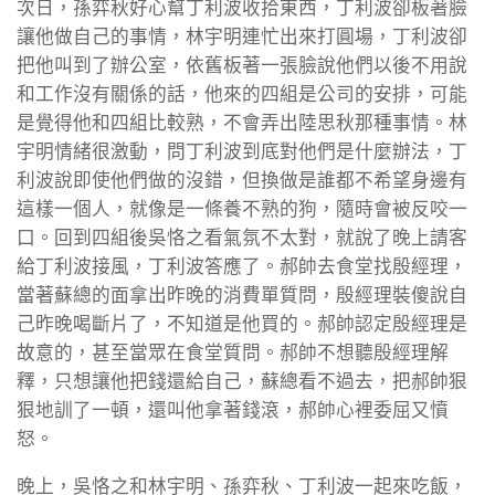
次日，孫弈秋好心幫丁利波收拾東西，丁利波卻板著臉
讓他做自己的事情，林宇明連忙出來打圓場，丁利波卻
把他叫到了辦公室，依舊板著一張臉說他們以後不用說
和工作沒有關係的話，他來的四組是公司的安排，可能
是覺得他和四組比較熟，不會弄出陸思秋那種事情。林
宇明情緒很激動，問丁利波到底對他們是什麼辦法，丁
利波說即使他們做的沒錯，但換做是誰都不希望身邊有
這樣一個人，就像是一條養不熟的狗，隨時會被反咬一
口。回到四組後吳恪之看氣氛不太對，就說了晚上請客
給丁利波接風，丁利波答應了。郝帥去食堂找殷經理，
當著蘇總的面拿出昨晚的消費單質問，殷經理裝傻說自
己昨晚喝斷片了，不知道是他買的。郝帥認定殷經理是
故意的，甚至當眾在食堂質問。郝帥不想聽殷經理解
釋，只想讓他把錢還給自己，蘇總看不過去，把郝帥狠
狠地訓了一頓，還叫他拿著錢滾，郝帥心裡委屈又憤
怒。
晚上，吳恪之和林宇明、孫弈秋、丁利波一起來吃飯，