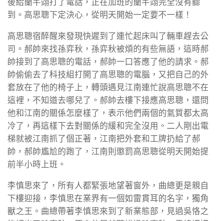
後給蘭芊翊打了電話，正在加班的蘭芊翊完全沒有聽
到。高思聰下定決心，從明天開始一定要不一樣！
高思聰宿醉醒來發現快遲到了連忙起床叫了輛車趕去公
司。郝帥來找孫弈秋，孫弈秋被煩的有些無語，這時郝
帥接到了高思聰的電話，郝帥一口答應了他的請求。郝
帥偷偷去了科技組打開了高思聰的電腦，又把自己的外
套放在了他的椅子上，轉頭遇見江南連忙說高思聰不在
這裡，不知道去哪兒了。郝帥去樓下接應高思聰，還問
他和江南的關係怎麼樣了，表示他們兩個的氣質都太高
冷了，再這樣下去對關係的緩和完全沒用。二人剛出電
梯就被江南抓了個正著，江南把外套和工牌扔給了郝
帥，郝帥尷尬的跑了，江南則懲罰高思聰從明天開始提
前半小時上班。
李慎思來了，所有人都緊張地望著窗外，曲總更是親自
下樓迎接，李慎思在業界有一個如雷貫耳的名字，獨角
獸之王。曲總帶著李慎思來到了新業態部，見過吳恪之