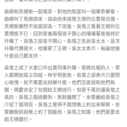
曲總和克裡斯一起喝茶，對他的態度叫一個畢恭畢敬。
曲總叫了馬總過來，說由他來接管王總的位置很合適，
克裡斯顯然不這麼認為，下班後，吳恪之看著王總的位
置惆悵不已，回到家後兩個孩子開心的嚷嚷著爸爸終於
升職了，吳恪之卻並不開心。吳恪之告訴吳太太，這次
升職代價很大，他連累了王總。吳太太表示，無論他做
什麼自己都支持。
吳恪之成了大家口中出賣同事升職、恩將仇報的人，眾
人都開始孤立四組，林宇明氣急，吳恪之卻表示只要問
心無愧，就不需要去辯解什麼，他們怎麼說和他們無
關。周慶余定了包間給王總送行，但是千萬別讓吳恪之
真的，吳恪之路過聽到，默默離開了。余雯麗給吳恪之
介紹了個項目，吳恪之覺得不錯想晚上約出來聊聊，余
雯麗婉拒說晚上約了個飯局，吳恪之知道，他們是要去
給王總踐行。