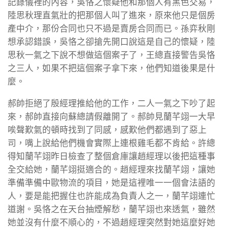
記錄儀裡的內容，吳恪之懷疑他和那個人有黑色交易，
陸思秋理直氣壯的把那個人叫了進來，原來他只是個房
產中介，那份合同也只不過是賣房合同而已。孫弈秋剛
想承認錯誤，吳恪之卻搶先開口說這是自己的懷疑，陸
思秋一氣之下說不想做這個案子了，王總直接警告吳恪
之三人，如果不把這個案子拿下來，他們知道後果是什
麼。
郝帥拒絕了殷經理推給他的工作，二人一氣之下吵了起
來，郝帥直接向蘇總請假離開了。郝帥見蘭芊翊一大早
唉聲歎氣的頓時找到了同感，感歎他們都遇到了惡上
司，嘴上說給他們機會實際上連根雞毛都不肯給。許總
得知蘭芊翊昨日檢查了整個倉庫讓趙經理以後把這種事
全交給她，蘭芊翊挺適合的。趙經理來找蘭芊翊，讓她
準備準備中歐物流的項目，她是這裡唯一一個會法語的
人，要是能把握住也許能成為負責人之一，蘭芊翊連忙
道謝。吳恪之在天台抽煙解愁，蘭芊翊也來透氣，雖然
她並沒有什麼不順心的，不過趙經理突然對她這麼好她