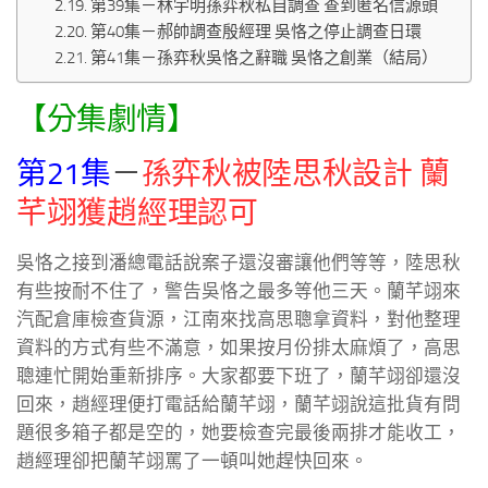
第39集－林宇明孫弈秋私自調查 查到匿名信源頭
第40集－郝帥調查殷經理 吳恪之停止調查日環
第41集－孫弈秋吳恪之辭職 吳恪之創業（結局）
【分集劇情】
第21集
－
孫弈秋被陸思秋設計 蘭
芊翊獲趙經理認可
吳恪之接到潘總電話說案子還沒審讓他們等等，陸思秋
有些按耐不住了，警告吳恪之最多等他三天。蘭芊翊來
汽配倉庫檢查貨源，江南來找高思聰拿資料，對他整理
資料的方式有些不滿意，如果按月份排太麻煩了，高思
聰連忙開始重新排序。大家都要下班了，蘭芊翊卻還沒
回來，趙經理便打電話給蘭芊翊，蘭芊翊說這批貨有問
題很多箱子都是空的，她要檢查完最後兩排才能收工，
趙經理卻把蘭芊翊罵了一頓叫她趕快回來。