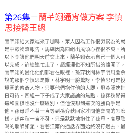
第26集
－
蘭芊翊通宵做方案 李慎
思接替王總
蘭芊翊給大家端來了咖啡，眾人因為工作很勞累為的就
是中歐物流報告，馬總因為四組出風頭心裡很不爽，所
以下令讓他們明天前交上來。蘭芊翊表示自己一個人可
以完成，許總連忙走了，趙經理也不知所措的離開了，
蘭芊翊的變化他們都看在眼裡。孫弈秋問林宇明周慶余
說的那個李慎思是誰，林宇明一臉驚訝，李慎思可是投
資圈的傳奇人物，只要他們抱住他的大腿，飛黃騰達指
日可待。四組一下子成了大家議論的焦點，孫弈秋覺得
這和圍棋也沒什麼區別，但他沒想到這次的勝負手是
他。孫母睡不著一直等到孫弈秋回家才問他會開的怎麼
樣，孫弈秋一言不發，只是默默地抱住了孫母。高思聰
喝的爛醉如泥，看著江南的通話界面始終沒打過去，最