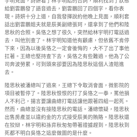
宇明見面，詩妍看了林宇明給的台詞，順利找到了狀態
給劉雲鵬發了語音過去，劉雲鵬回了四個字，看你表
現。詩妍十分上道，自我發揮說約他晚上見面，順利套
話出劉雲鵬姐夫就是辰美副總張珂，還拿到了他們和陸
思秋的合照。吳恪之想了很久，突然給林宇明打電話過
去，叫他別查了。林宇明知道他有顧慮，但依舊不肯停
下來，因為以後吳恪之一定會後悔的，大不了出了事他
扛著。王總也堅持查下去，吳恪之有些難過，他為了公
司奔波勞累，可到頭來卻要因為陸思秋這個人渣賠進
去。
陸思秋被潘總叫了過來，王總下令取消會面，微影院的
項目被暫停了。陸思秋恨恨的打了吳恪之一拳，罵他損
人不利己，揚言要讓曲總打電話讓他跟著四組一起死。
然而，曲總並沒有接陸思秋的電話。潘總懷疑，陸思秋
出售房產並以違約金的方式接受辰美的賄賂。陸思秋還
在狡辯，林宇明和孫弈秋匆匆帶著證據趕到，陸思秋到
死都不明白吳恪之這麼做圖的是什麼。