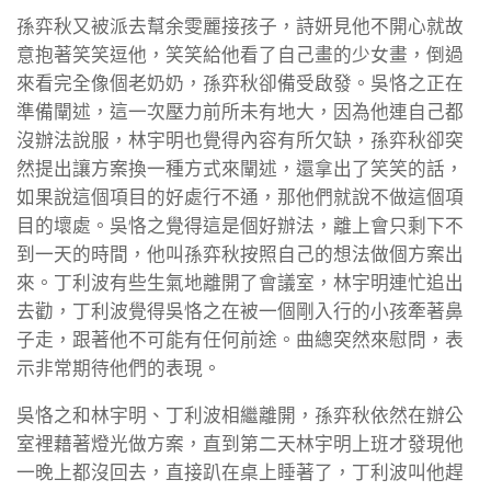
孫弈秋又被派去幫余雯麗接孩子，詩妍見他不開心就故
意抱著笑笑逗他，笑笑給他看了自己畫的少女畫，倒過
來看完全像個老奶奶，孫弈秋卻備受啟發。吳恪之正在
準備闡述，這一次壓力前所未有地大，因為他連自己都
沒辦法說服，林宇明也覺得內容有所欠缺，孫弈秋卻突
然提出讓方案換一種方式來闡述，還拿出了笑笑的話，
如果說這個項目的好處行不通，那他們就說不做這個項
目的壞處。吳恪之覺得這是個好辦法，離上會只剩下不
到一天的時間，他叫孫弈秋按照自己的想法做個方案出
來。丁利波有些生氣地離開了會議室，林宇明連忙追出
去勸，丁利波覺得吳恪之在被一個剛入行的小孩牽著鼻
子走，跟著他不可能有任何前途。曲總突然來慰問，表
示非常期待他們的表現。
吳恪之和林宇明、丁利波相繼離開，孫弈秋依然在辦公
室裡藉著燈光做方案，直到第二天林宇明上班才發現他
一晚上都沒回去，直接趴在桌上睡著了，丁利波叫他趕