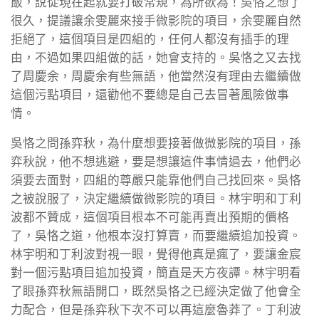
飯，說從現在起就要打破常規，為所欲為！吳恪之想了
很久，提議讓余雯麗來接手微影院的項目，余雯麗自然
拒絕了，這個項目是四組的，任何人都沒有插手的理
由，不過如果四組做的話，她會支持的。吳恪之又去找
了周慶余，周慶余有些無語，他當然沒有理由去繼續做
這個污點項目，還勸他不要總是自己去冒著風險做事
情。
吳恪之問孫弈秋，為什麼想要接著做微影院的項目，孫
弈秋說，他不想逃避，要是想讓這件事情過去，他們必
須要去面對，四組的尊嚴只能靠他們自己找回來。吳恪
之被說服了，決定繼續做微影院的項目。林宇明和丁利
波都不贊成，這個項目根本不可能再賣出預期的價格
了，吳恪之道，他根本沒打算賣，而要繼續追加投資。
林宇明和丁利波對視一眼，覺得他真是瘋了，要讓金宸
對一個污點項目追加投資，簡直是天方夜譚。林宇明看
了眼孫弈秋無語開口，既然吳恪之已經決定做了他會全
力配合，但是孫弈秋下次不可以再這麼魯莽了。丁利波