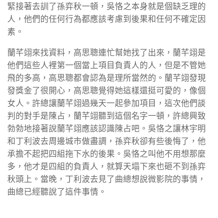
緊接著去訓了孫弈秋一頓，吳恪之本身就是個缺乏理的
人，他們的任何行為都應該考慮到後果和任何不確定因
素。
蘭芊翊來找資料，高思聰連忙幫她找了出來，蘭芊翊是
他們這些人裡第一個當上項目負責人的人，但是不管她
飛的多高，高思聰都會認為是理所當然的。蘭芊翊發現
發獎金了很開心，高思聰覺得她這樣還挺可愛的，像個
女人。許總讓蘭芊翊過幾天一起參加項目，這次他們談
判的對手是陳占，蘭芊翊聽到這個名字一頓，許總興致
勃勃地接著說蘭芊翊應該認識陳占吧。吳恪之讓林宇明
和丁利波去周邊城市做盡調，孫弈秋卻有些後悔了，他
承擔不起把四組拖下水的後果。吳恪之叫他不用想那麼
多，他才是四組的負責人，就算天塌下來也砸不到孫弈
秋頭上。當晚，丁利波去見了曲總想說微影院的事情，
曲總已經聽說了這件事情。