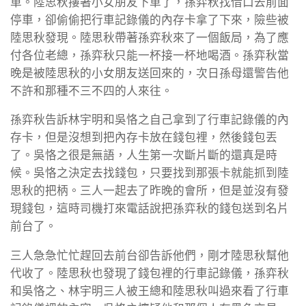
車。陸思秋摟著小女朋友下車了，孫弈秋找借口去前面
停車，卻偷偷把行車記錄儀的內存卡拿了下來，險些被
陸思秋發現。陸思秋帶著孫弈秋來了一個飯局，為了應
付各位老總，孫弈秋只能一杯接一杯地喝酒。孫弈秋當
晚是被陸思秋的小女朋友送回來的，次日孫母還警告他
不許和那種不三不四的人來往。
孫弈秋告訴林宇明和吳恪之自己拿到了行車記錄儀的內
存卡，但是沒想到把內存卡放在錢包裡，然後錢包丟
了。吳恪之很是無語，人生第一次斷片斷的還真是時
候。吳恪之決定去找錢包，只要找到那張卡就能抓到陸
思秋的把柄。三人一起去了昨晚的會所，但是並沒有發
現錢包，這時司機打來電話說把孫弈秋的錢包送到名片
前台了。
三人急急忙忙趕回去前台卻告訴他們，剛才陸思秋幫他
代收了。陸思秋也發現了錢包裡的行車記錄儀，孫弈秋
和吳恪之、林宇明三人被王總和陸思秋叫過來看了行車