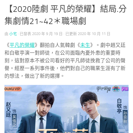
【2020陸劇 平凡的榮耀】結局.分
集劇情21~42＊職場劇
由
小宅
· 已發表
2020 年 9 月 19 日
· 已更新
2020 年 10 月 11 日
《
平凡的榮耀
》翻拍自人氣韓劇《
未生
》。劇中趙又廷
和白敬亭演一對師徒，在公司面臨內憂外患的重要時
刻，這對原本不被公司看好的平凡師徒挽救了公司的聲
譽。經歷一系列事件後，他們對自己的職業生涯有了新
的想法，做出了新的選擇。