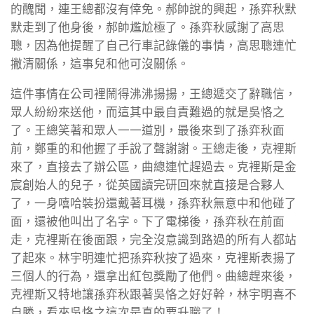
的醜聞，連王總都沒有倖免。郝帥說的興起，孫弈秋默
默走到了他身後，郝帥尷尬極了。孫弈秋感謝了高思
聰，因為他提醒了自己行車記錄儀的事情，高思聰連忙
撇清關係，這事兒和他可沒關係。
這件事情在公司裡鬧得沸沸揚揚，王總遞交了辭職信，
眾人紛紛來送他，而這其中最自責難過的就是吳恪之
了。王總笑著和眾人一一道別，最後來到了孫弈秋面
前，鄭重的和他握了手說了聲謝謝。王總走後，克裡斯
來了，直接去了辦公區，曲總連忙趕過去。克裡斯是金
宸創始人的兒子，從英國讀完研回來就直接是合夥人
了，一身嘻哈裝扮還戴著耳機，孫弈秋無意中和他碰了
面，還被他叫出了名字。下了電梯後，孫弈秋在前面
走，克裡斯在後面跟，完全沒意識到路過的所有人都站
了起來。林宇明連忙把孫弈秋按了過來，克裡斯表揚了
三個人的行為，還拿出紅包獎勵了他們。曲總趕來後，
克裡斯又特地讓孫弈秋跟著吳恪之好好幹，林宇明喜不
自勝，看來吳恪之這次是真的要升職了！