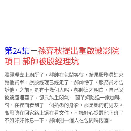
第24集
－
孫弈秋提出重啟微影院
項目 郝帥被殷經理坑
殷經理去上廁所了，郝帥在包間等待，結果服務員進來
讓他買單，說殷經理已經走了。郝帥懵了，服務員才告
訴他，之前可是有十幾個人呢。郝帥這才明白，自己又
被殷經理耍了，卻只能生悶氣。 蘭芊翊路過一家咖啡
館，在裡面看到了一個熟悉的身影，那是她的前男友。
高思聰在回家路上還在看文件，司機好心提醒他下班了
不如好好休息一下，郝帥則一個人在包間喝悶酒。