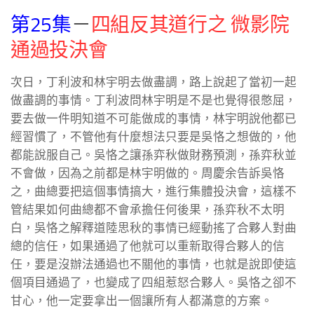
第25集
－
四組反其道行之 微影院
通過投決會
次日，丁利波和林宇明去做盡調，路上說起了當初一起
做盡調的事情。丁利波問林宇明是不是也覺得很憋屈，
要去做一件明知道不可能做成的事情，林宇明說他都已
經習慣了，不管他有什麼想法只要是吳恪之想做的，他
都能說服自己。吳恪之讓孫弈秋做財務預測，孫弈秋並
不會做，因為之前都是林宇明做的。周慶余告訴吳恪
之，曲總要把這個事情搞大，進行集體投決會，這樣不
管結果如何曲總都不會承擔任何後果，孫弈秋不太明
白，吳恪之解釋道陸思秋的事情已經動搖了合夥人對曲
總的信任，如果通過了他就可以重新取得合夥人的信
任，要是沒辦法通過也不關他的事情，也就是說即使這
個項目通過了，也變成了四組惹怒合夥人。吳恪之卻不
甘心，他一定要拿出一個讓所有人都滿意的方案。