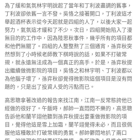
為了緩和氣氛林宇明說起了當年和丁利波盡調的舊事，
丁利波卻依舊一言不發。吳恪之接著開口，丁利波這才
舉起酒杯表示從今天起就是四組的人了，以後大家一起
努力，氣氛這才緩和了不少。次日，四組開始陷入了漫
無目的的工作中，因為陸思秋事件，幾乎所有的項目都
和他們無關了。四組的人整整熬了三個通宵，孫弈秋突
然想到了小時候老師教下棋時說的話，如果不打破常
規，就永遠無法成為一個真正的高手。於是，孫弈秋提
出繼續做微影院的項目，吳恪之和林宇明、丁利波都以
為他腦子壞了，孫弈秋卻覺得微影院這個項目是沒有問
題的，只是出了投資人受的污點而已。
高思聰拿著改過的報告來找江南，江南一反常態誇他已
經做的很好了。午飯時，郝帥一直悶悶不樂的，高思聰
告訴他和蘭芊翊他聽到孫弈秋提出要重做微影院的項
目，覺得他這是雪上加霜，蘭芊翊覺得未必，而且很佩
服他這種敢於打破常規的勇氣。郝帥鬱悶地扒了兩口