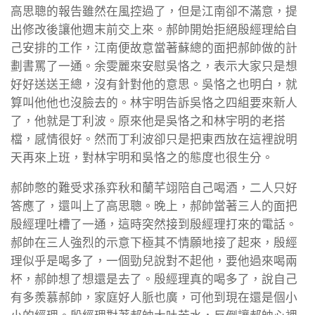
高思聰的報告雖然在風控過了，但是江南卻不滿意，提
出修改後讓他週末前交上來。郝帥開始拒絕殷經理給自
己安排的工作，江南便故意當著蘇總的面把郝帥做的計
劃書罵了一通。余雯麗來安慰吳恪之，表示大家只是想
好好送送王總，沒有針對他的意思。吳恪之也明白，就
算叫他他也沒臉去的。林宇明告訴吳恪之四組要來新人
了，他就是丁利波。原來他是吳恪之和林宇明的老搭
檔，感情很好。然而丁利波卻只是把東西放在這裡說明
天再來上班，對林宇明和吳恪之的態度也很生分。
郝帥憋的難受求孫弈秋和蘭芊翊陪自己喝酒，二人只好
答應了，還叫上了高思聰。晚上，郝帥當著三人的面把
殷經理吐槽了一通，這時突然接到殷經理打來的電話。
郝帥在三人強烈的示意下極其不情願地接了起來，殷經
理似乎是喝多了，一個勁兒說對不起他，要他過來喝兩
杯，郝帥想了想還是去了。殷經理真的喝多了，說自己
有多羨慕郝帥，家庭好人脈也廣，可他到現在還是個小