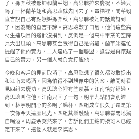
了。孫弈秋被郝帥和蘭芊翊、高思聰拉來慶祝，不過只
喝了一杯蘭芊翊和高思聰就先回去了。電梯裡，蘭芊翊
直言說自己有點嫉妒孫弈秋，高思聰被她的話驚訝到
了，因為她的直言不諱。高思聰歎了口氣，他們這些高
材生連項目的邊都沒摸到，反倒是一個高中畢業的空降
兵大出風頭。高思聰甚至覺得自己是弱雞，蘭芊翊連忙
提醒了他的實力，二人達成了一個聯盟，誰要是再懷疑
自己的實力，另一個人就負責打醒他。
今晚和客戶的見面取消了，高思聰想了很久都沒敢提出
和江南去喝酒，因為怕得不到想像中的答案。離開時看
見四組去慶功，高思聰心裡有些羨慕。江南恰好經過，
高思聰叫住他，江南只回了一句，明早九點開會別遲
到。林宇明開心的多喝了幾杯，四組成立很久了還是第
一次像今天這麼風光。四組其樂融融，高思聰鬱悶地獨
自喝酒。周慶余突然來了，告訴他們王總的接班人已經
定下來了，這個人就是李慎思。