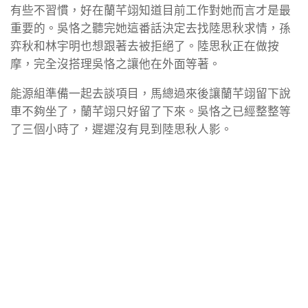
有些不習慣，好在蘭芊翊知道目前工作對她而言才是最
重要的。吳恪之聽完她這番話決定去找陸思秋求情，孫
弈秋和林宇明也想跟著去被拒絕了。陸思秋正在做按
摩，完全沒搭理吳恪之讓他在外面等著。
能源組準備一起去談項目，馬總過來後讓蘭芊翊留下說
車不夠坐了，蘭芊翊只好留了下來。吳恪之已經整整等
了三個小時了，遲遲沒有見到陸思秋人影。