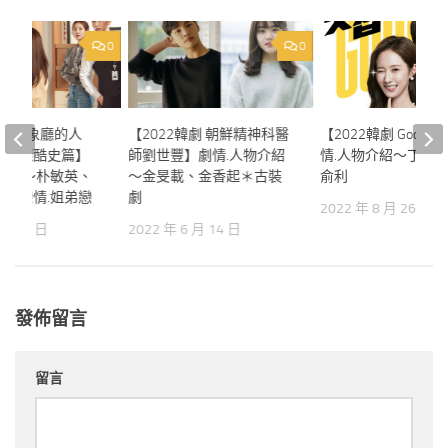
0
0
韓劇 氣象廳的人
【2022韓劇 朝鮮精神科醫
【2022韓劇 Good J
戀愛殘酷史篇】
師劉世豐】劇情.人物介紹
情.人物介紹～丁一
物介紹～朴敏英、
～金旻載、金香起＊古裝
俞利
公室戀情.姐弟戀
劇
2022 年 8 月 26 日
 月 28 日
2022 年 6 月 14 日
發佈留言
留言