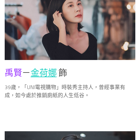
禹賢
－
金荷娜
飾
39歲，「UNI電視購物」時裝秀主持人，曾經事業有
成，如今處於推銷廁紙的人生低谷。