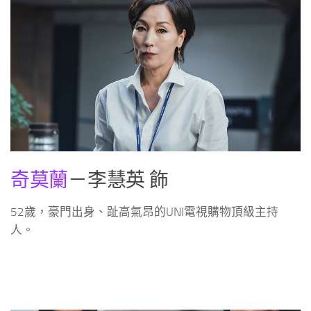
奇莫蘭
－李慧英 飾
52歲，豪門出身、趾高氣昂的UNI電視購物頂級主持
人。