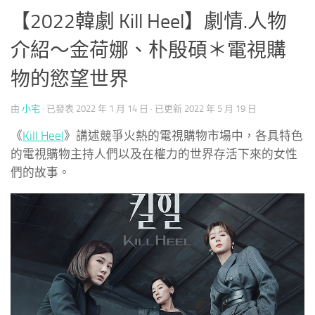
【2022韓劇 Kill Heel】劇情.人物
介紹～金荷娜、朴殷碩＊電視購
物的慾望世界
由
小宅
· 已發表
2022 年 1 月 14 日
· 已更新
2022 年 5 月 19 日
《
Kill Heel
》講述競爭火熱的電視購物市場中，各具特色
的電視購物主持人們以及在權力的世界存活下來的女性
們的故事。