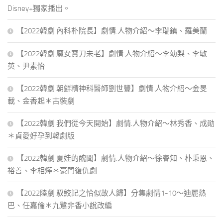
Disney+獨家播出。
【2022韓劇 內科朴院長】劇情.人物介紹～李瑞鎮、羅美蘭
【2022韓劇 魔女寶刀未老】劇情.人物介紹～李幼梨、李敏
英、尹素怡
【2022韓劇 朝鮮精神科醫師劉世豐】劇情.人物介紹～金旻
載、金香起＊古裝劇
【2022韓劇 我們從今天開始】劇情.人物介紹～林秀香、成勛
＊貞愛好孕到韓劇版
【2022韓劇 夏娃的醜聞】劇情.人物介紹～徐睿知、朴秉恩、
裕善、李相燁＊豪門復仇劇
【2022陸劇 馭鮫記之恰似故人歸】分集劇情1-10～迪麗熱
巴、任嘉倫＊九鷺非香小說改編