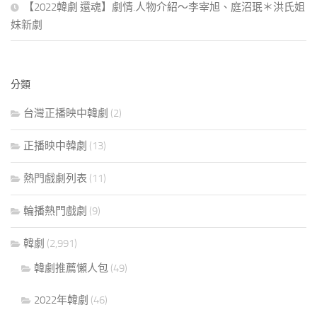
【2022韓劇 還魂】劇情.人物介紹～李宰旭、庭沼珉＊洪氏姐
妹新劇
分類
台灣正播映中韓劇
(2)
正播映中韓劇
(13)
熱門戲劇列表
(11)
輪播熱門戲劇
(9)
韓劇
(2,991)
韓劇推薦懶人包
(49)
2022年韓劇
(46)