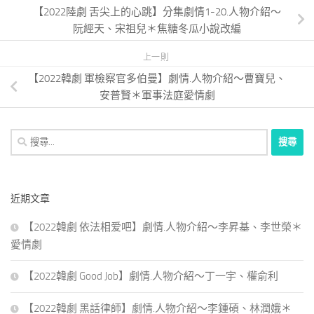
【2022陸劇 舌尖上的心跳】分集劇情1-20.人物介紹～
阮經天、宋祖兒＊焦糖冬瓜小說改編
上一則
【2022韓劇 軍檢察官多伯曼】劇情.人物介紹～曹寶兒、
安普賢＊軍事法庭愛情劇
搜
尋
關
鍵
近期文章
字:
【2022韓劇 依法相爱吧】劇情.人物介紹～李昇基、李世榮＊
愛情劇
【2022韓劇 Good Job】劇情.人物介紹～丁一宇、權俞利
【2022韓劇 黑話律師】劇情.人物介紹～李鍾碩、林潤娥＊