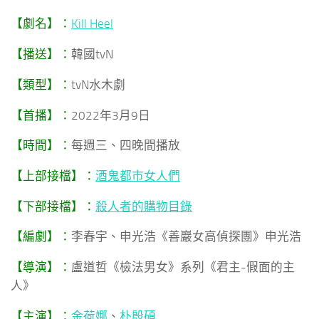
【劇名】：
Kill Heel
【播送】：
韓國tvN
【類型】：
tvN水木劇
【首播】：
2022年3月9日
【時間】：
每週三、四晚間播放
【上部接檔】：
酒鬼都市女人們
【下部接檔】：
殺人者的購物目錄
【編劇】：
李春宇、申光浩《善巖女高偵探團》申光浩
【導演】：
盧道哲《檢法男女》系列《君主-假面的主
人》
【主演】：
金荷娜
、
朴殷碩