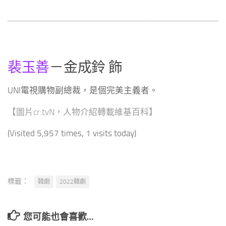
裴玉善
－金成鈴 飾
UNI電視購物副總裁，是個完美主義者。
【圖片cr:tvN，人物介紹轉載維基百科】
(Visited 5,957 times, 1 visits today)
標籤：
韓劇
2022韓劇
您可能也會喜歡…