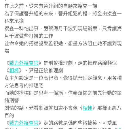
在此之前，從未有晉升組的自願來搜查一課
為了保護晉升組的未來，晉升組犯的錯，將全由搜查一
科來承擔
搜查一科怕出事，嚴禁海月千波到現場辦案，只肯讓海
月千波做些打掃的工作
並命令她的搭檔設樂監視她、想盡方法阻止她不讓到現
場
《
戰力外搜查官
》是刑警推理劇，走的推理路線類似
《
相棒
》，算是正統推理劇
女主角設定是一位高智商、覺得拋棄固定觀念，用各種
方法思考的推理宅
而她的搭檔則是思考一條筋、信奉煩惱之前先行動的單
純刑警
劇情的話，光看劇照就知道不會像《
相棒
》那樣正經八
百的
《
戰力外搜查官
》走的路數是偏向些微搞笑、可愛風