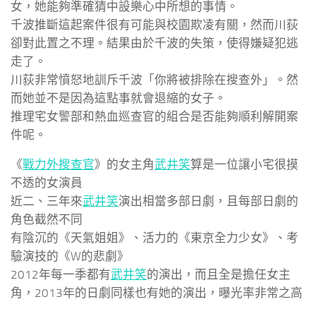
女，她能夠準確猜中設樂心中所想的事情。
千波推斷這起案件很有可能與校園欺凌有關，然而川荻
卻對此置之不理。結果由於千波的失策，使得嫌疑犯逃
走了。
川荻非常憤怒地訓斥千波「你將被排除在搜查外」。然
而她並不是因為這點事就會退縮的女子。
推理宅女警部和熱血巡查官的組合是否能夠順利解開案
件呢。
《
戰力外搜查官
》的女主角
武井笑
算是一位讓小宅很摸
不透的女演員
近二、三年來
武井笑
演出相當多部日劇，且每部日劇的
角色截然不同
有陰沉的《天氣姐姐》、活力的《東京全力少女》、考
驗演技的《W的悲劇》
2012年每一季都有
武井笑
的演出，而且全是擔任女主
角，2013年的日劇同樣也有她的演出，曝光率非常之高