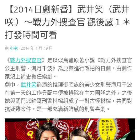
【2014日劇新番】武井笑（武井
咲 ）～戰力外搜查官 觀後感１＊
打發時間可看
由
小宅
·
2014 年 1 月 19 日
《
戰力外搜查官
》是以似鳥雞原著小說《戰力外搜查官
公主刑警．海月千波》為原案進行改拍的日劇，由劇作
家鴻上尚史擔任編劇。
劇中，
武井笑
飾演的推理御宅族的美少女刑警海月千波
在第一天的工作分配中便被排除在主力團隊之外，之後
她與武鬥派帥哥刑警搭檔組成了一對古怪搭檔，共同對
抗疑難案件，是一部充滿新鮮感的刑警喜劇。