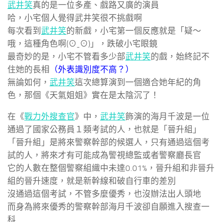
武井笑
真的是一位多產、戲路又廣的演員
哈，小宅個人覺得武井笑很不挑戲啊
每次看到
武井笑
的新戲，小宅第一個反應就是「疑～
哦，這種角色啊(⊙ˍ⊙)」，跌破小宅眼鏡
最奇妙的是，小宅不管看多少部
武井笑
的戲，始終記不
住她的長相
（外表識別度不高？）
無論如何，
武井笑
這次總算演到一個適合她年紀的角
色，那個《天氣姐姐》實在是太陰沉了！
在《
戰力外搜查官
》中，
武井笑
飾演的海月千波是一位
通過了國家公務員１類考試的人，也就是「晉升組」
「晉升組」是將來警察幹部的候選人，只有通過這個考
試的人，將來才有可能成為警視總監或者警察廳長官
它的人數在整個警察組織中未達0.01%，晉升組和非晉升
組的晉升速度，就是新幹線和破自行車的差別
沒通過這個考試，不管多麼優秀，也沒辦法出人頭地
而身為將來優秀的警察幹部海月千波卻自願進入搜查一
科