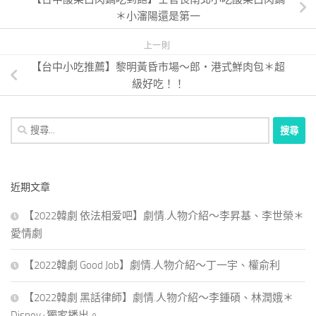
＊小瀋陽還是第一
上一則
【台中小吃推薦】黎明黃昏市場～郎・港式鮮肉包＊超
級好吃！！
搜
尋
關
鍵
近期文章
字:
【2022韓劇 依法相爱吧】劇情.人物介紹～李昇基、李世榮＊
愛情劇
【2022韓劇 Good Job】劇情.人物介紹～丁一宇、權俞利
【2022韓劇 黑話律師】劇情.人物介紹～李鍾碩、林潤娥＊
Disney+獨家播出。