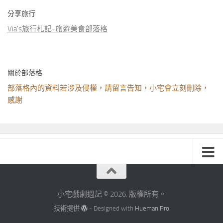
分享旅行
Via's旅行札記-旅遊美食部落格
關於部落格
部落格內的資料若涉及侵權，請留言告知，小宅會立刻刪除，
感謝
小宅戲劇週記 © 2026. 版權所有。
技術提供
- Designed with
Hueman Pro