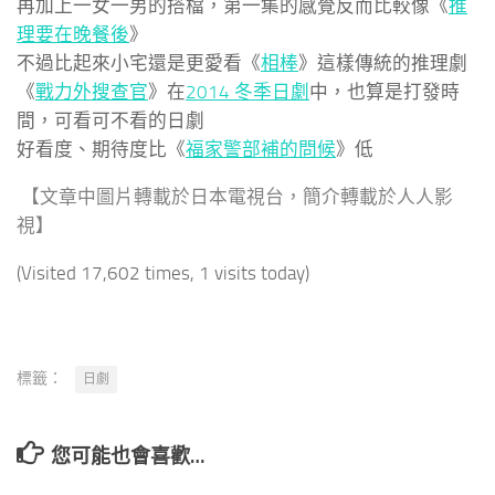
再加上一女一男的搭檔，第一集的感覺反而比較像《
推
理要在晚餐後
》
不過比起來小宅還是更愛看《
相棒
》這樣傳統的推理劇
《
戰力外搜查官
》在
2014 冬季日劇
中，也算是打發時
間，可看可不看的日劇
好看度、期待度比《
福家警部補的問候
》低
【文章中圖片轉載於日本電視台，簡介轉載
於
人人影
視】
(Visited 17,602 times, 1 visits today)
標籤：
日劇
您可能也會喜歡…