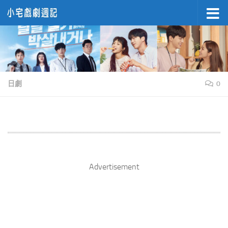
Skip to content
日劇
0
Advertisement