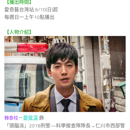
【播出時間】
愛奇藝台灣站 6/10(日)起
每週日一上午10點播出
【人物介紹】
－
鄭敬淏
飾
韓泰柱
「頭腦派」2018刑警—科學搜查隊隊長→仁川市西部警