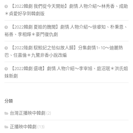
【2022韓劇 我們從今天開始】劇情.人物介紹～林秀香、成勛
＊貞愛好孕到韓劇版
【2022韓劇 夏娃的醜聞】劇情.人物介紹～徐睿知、朴秉恩、
裕善、李相燁＊豪門復仇劇
【2022陸劇 馭鮫記之恰似故人歸】分集劇情1-10～迪麗熱
巴、任嘉倫＊九鷺非香小說改編
【2022韓劇 還魂】劇情.人物介紹～李宰旭、庭沼珉＊洪氏姐
妹新劇
分類
台灣正播映中韓劇
(2)
正播映中韓劇
(13)