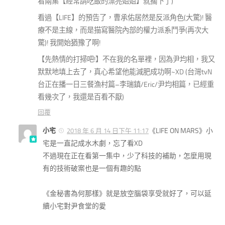
看兩集【經常請吃飯的漂亮姐姐】就擱下了)
看過【LIFE】的預告了，曹承佑居然是反派角色(大驚)! 醫
療不是主線，而是描寫醫院內部的權力派系鬥爭(再次大
驚)! 我開始猶豫了啊!
【先熱情的打掃吧!】不在我的名單裡，因為尹均相，我又
默默地填上去了，真心希望他能減肥成功啊~XD (台灣tvN
台正在播一日三餐漁村篇–李瑞鎮/Eric/尹均相篇，已經重
看幾次了，我還是百看不厭)
回覆
小宅
《LIFE ON MARS》小
2018 年 6 月 14 日下午 11:17
宅是一直記成水木劇，忘了看XD
不過現在正在看第一集中，少了科技的補助，怎麼用現
有的技術破案也是一個有趣的點
《金秘書為何那樣》就是放空腦袋享受就好了，可以延
續小宅對尹食堂的愛