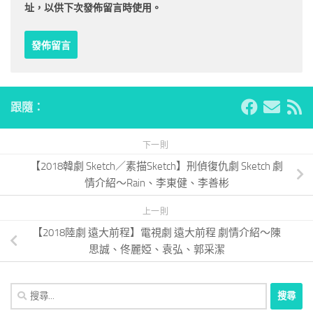
址，以供下次發佈留言時使用。
跟隨：
下一則
【2018韓劇 Sketch／素描Sketch】刑偵復仇劇 Sketch 劇
情介紹～Rain、李東健、李善彬
上一則
【2018陸劇 遠大前程】電視劇 遠大前程 劇情介紹～陳
思誠、佟麗婭、袁弘、郭采潔
搜
尋