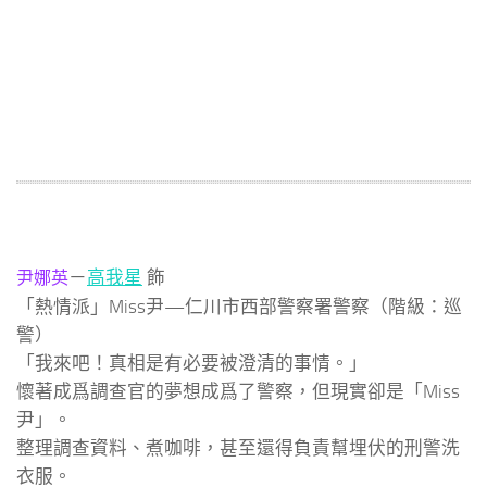
－
高我星
飾
尹娜英
「熱情派」Miss尹—仁川市西部警察署警察（階級：巡
警）
「我來吧！真相是有必要被澄清的事情。」
懷著成爲調查官的夢想成爲了警察，但現實卻是「Miss
尹」。
整理調查資料、煮咖啡，甚至還得負責幫埋伏的刑警洗
衣服。