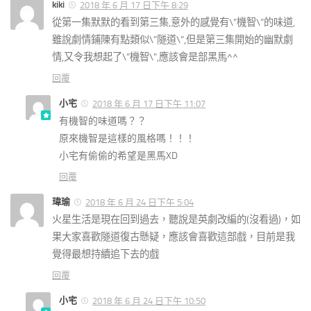
kiki
2018 年 6 月 17 日下午 8:29
從第一集默默的看到第三集,意外的感覺有\”機智\”的味道,
雖說劇情鋪陳有點類似\”隧道\”,但是第三集開始的幽默劇
情,又令我想起了\”機智\”,應該會是部黑馬^^
回覆
小宅
2018 年 6 月 17 日下午 11:07
有機智的味道嗎？？
原來機智是這樣的風格嗎！！！
小宅有偷偷的希望是黑馬XD
回覆
瑋瑜
2018 年 6 月 24 日下午 5:04
火星生活是現在回到過去，聽說是英劇改編的(沒看過)，如
果大家喜歡隧道復古懸疑，應該會喜歡這部戲，目前是我
覺得最想持續追下去的戲
回覆
小宅
2018 年 6 月 24 日下午 10:50