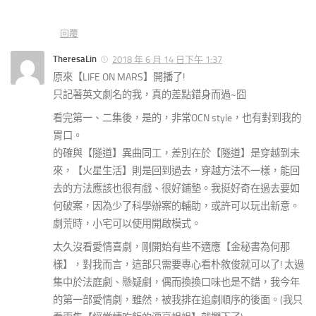
回覆
TheresaLin
2018 年 6 月 14 日下午 1:37
原來【LIFE ON MARS】開播了!
只記著英文劇名的我，真的差點錯身而過~囧
看完第一、二集後，是的，非常OCN style，也有對到我的
胃口。
的確與【隧道】異曲同工，差別在於【隧道】是穿越到未
來，【火星生活】則是回到過去，穿越方法不一樣，能回
去的方法應該也很有戲、很好鋪墊。我挺好奇在過去要如
何破案，因為少了科學辦案的輔助，或許可以玩出新意。
劇荒時，小宅可以使用開啟模式。
太久沒看愛情喜劇，剛開始有些不適應【金秘書為何那
樣】，對我而言，這部只需要專心看朴敘俊就可以了! 太過
集中於法庭劇、懸疑劇，偶而換換口味也是不錯，我今年
的第一部愛情劇，雖然，被我排在追劇順序的後面。(我只