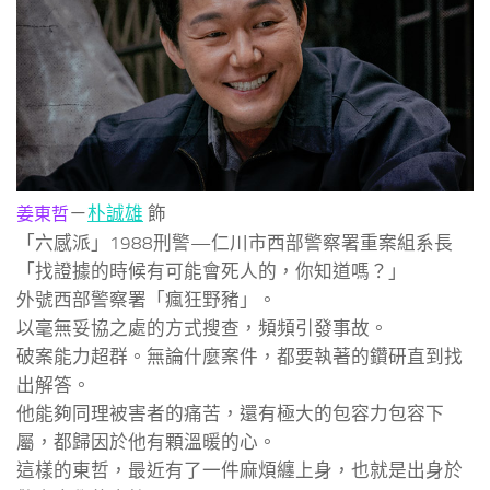
－
朴誠雄
飾
姜東哲
「六感派」1988刑警—仁川市西部警察署重案組系長
「找證據的時候有可能會死人的，你知道嗎？」
外號西部警察署「瘋狂野豬」。
以毫無妥協之處的方式搜查，頻頻引發事故。
破案能力超群。無論什麼案件，都要執著的鑽研直到找
出解答。
他能夠同理被害者的痛苦，還有極大的包容力包容下
屬，都歸因於他有顆溫暖的心。
這樣的東哲，最近有了一件麻煩纏上身，也就是出身於