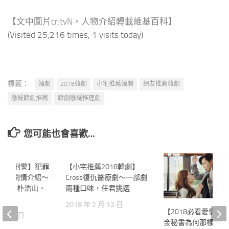
【文中圖片cr:tvN，人物介紹轉載維基百科】
(Visited 25,216 times, 1 visits today)
標籤：
韓劇
2018韓劇
小宅推薦韓劇
網友推薦韓劇
懸疑韓劇推薦
韓劇懸疑推理劇
您可能也會喜歡…
韓劇 壞刑警】犯罪
6
【小宅推薦2018韓劇】
2
刑警 劇情介紹～
Cross復仇醫療劇～一部劇
李雪、朴浩山、
兩種口味，任君挑選
2018 年 2 月 12 日
【2018必看愛情劇
 月 27 日
金秘書為何那樣 第4.5