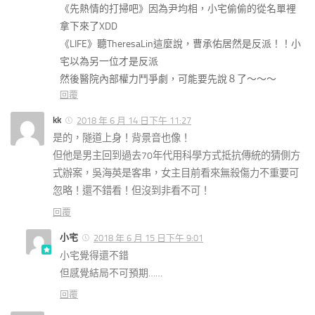
《先熱情的打掃吧》因為尹均相，小宅偷偷的從名單裡
拿下來了XDD
《LIFE》聽TheresaLin這麼說，曹承佑居然是反派！！小
宅以為另一位才是反派
然後醫院內部權力鬥爭劇，可能要先說８了～～～
回覆
kk
2018 年 6 月 14 日下午 11:27
是的，隧道上身！背景音也像！
但他是男主回到過去70年代用科學方式抵抗傳統的猜側方
式辦案，吳海英是客串，女主目前看來無殺傷力不重要可
忽略！還不錯看！但沒到非看不可！
回覆
小宅
2018 年 6 月 15 日下午 9:01
小宅覺得還不錯
但感覺結局不可預期……
回覆