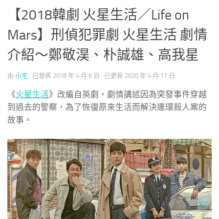
【2018韓劇 火星生活／Life on
Mars】刑偵犯罪劇 火星生活 劇情
介紹～鄭敬淏、朴誠雄、高我星
由
小宅
· 已發表
2018 年 4 月 6 日
· 已更新
2020 年 4 月 11 日
《
火星生活
》改編自英劇，劇情講述因為突發事件穿越
到過去的警察，為了恢復原來生活而解決連環殺人案的
故事。