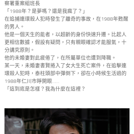
察署重案組班長
「1988年？是夢嗎？還是我瘋了？」
在追捕連環殺人犯時發生了離奇的事故，在1988年甦醒
的男人。
他是一個天生的能者，以超齡的身份快速升遷。比起人
更相信數據，假設有疑問，只有親眼確認才能服氣，十
分講究原則。
他的未婚妻對此疲倦了，在所屬單位也遭到降職。
某一天，未婚妻書賢捲入了女大生死亡案件，在追擊連
環殺人犯時，泰柱頭部中彈倒下，卻在小時候生活過的
1988年仁川市睜開眼……
「這到底是怎樣？我為什麼在這裡？