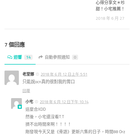
心得分享文＊吵架後
甜！小宅推薦！
2018 年 6 月 27 日
7 個回應
迴響
14
自動參照通知
0
老堂娜
2018 年 6 月 12 日上午 5:51
只能說ocn真的很對我的胃口
回覆
小宅
2018 年 6 月 12 日下午 10:14
這麼合XDD
然後，小宅還沒看T.T
擠不出時間來啊！！！！
剛發現今天又是《骨語》更新六集的日子，時間88 Orz