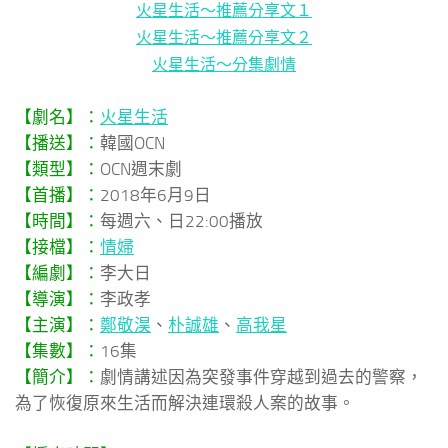
火星生活～推薦分享文１
火星生活～推薦分享文２
火星生活～分集劇情
【劇名】：
火星生活
【播送】：
韓國OCN
【類型】：
OCN週末劇
【首播】：
2018年6月9日
【時間】：
每週六、日22:00播放
【接檔】：
情婦
【編劇】：
李大日
【導演】：
李政孝
【主演】：
鄭敬淏
、
朴誠雄
、
高我星
【集數】：
16集
【簡介】：
劇情講述因為突發事件穿越到過去的警察，
為了恢復原來生活而解決連環殺人案的故事。