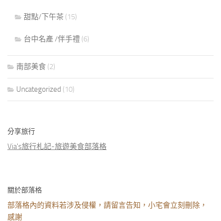
甜點/下午茶
(15)
台中名產 /伴手禮
(6)
南部美食
(2)
Uncategorized
(10)
分享旅行
Via's旅行札記-旅遊美食部落格
關於部落格
部落格內的資料若涉及侵權，請留言告知，小宅會立刻刪除，
感謝