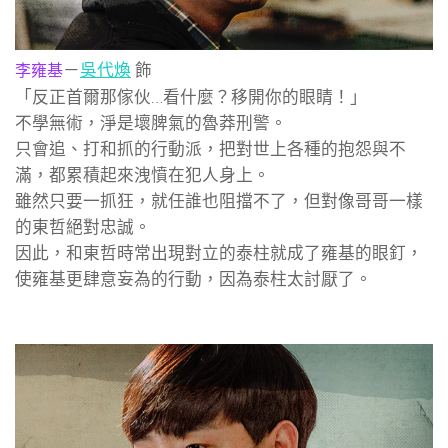
－
吳代煥
飾
李雍基
「反正首爾那傢伙…看什麼？移開你的眼睛！」
不學無術，淨是壞脾氣的魯莽刑警。
只會追、打和抓的行動派，把對世上各種的抱怨與不
滿，都累積起來洩憤在犯人身上。
雖然只要一抓狂，就任誰也阻擋不了，但對像哥哥一樣
的東哲絕對忠誠。
因此，和東哲時常出現對立的泰柱就成了雍基的眼釘，
使雍基更肆意妄為的行動，因為泰柱太討厭了。