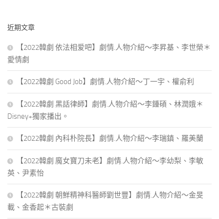
關
鍵
近期文章
字:
【2022韓劇 依法相爱吧】劇情.人物介紹～李昇基、李世榮＊
愛情劇
【2022韓劇 Good Job】劇情.人物介紹～丁一宇、權俞利
【2022韓劇 黑話律師】劇情.人物介紹～李鍾碩、林潤娥＊
Disney+獨家播出。
【2022韓劇 內科朴院長】劇情.人物介紹～李瑞鎮、羅美蘭
【2022韓劇 魔女寶刀未老】劇情.人物介紹～李幼梨、李敏
英、尹素怡
【2022韓劇 朝鮮精神科醫師劉世豐】劇情.人物介紹～金旻
載、金香起＊古裝劇