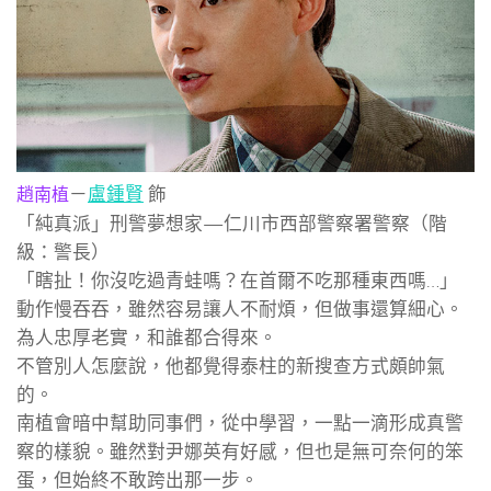
－
盧鍾賢
飾
趙南植
「純真派」刑警夢想家—仁川市西部警察署警察（階
級：警長）
「瞎扯！你沒吃過青蛙嗎？在首爾不吃那種東西嗎…」
動作慢吞吞，雖然容易讓人不耐煩，但做事還算細心。
為人忠厚老實，和誰都合得來。
不管別人怎麼說，他都覺得泰柱的新搜查方式頗帥氣
的。
南植會暗中幫助同事們，從中學習，一點一滴形成真警
察的樣貌。雖然對尹娜英有好感，但也是無可奈何的笨
蛋，但始終不敢跨出那一步。