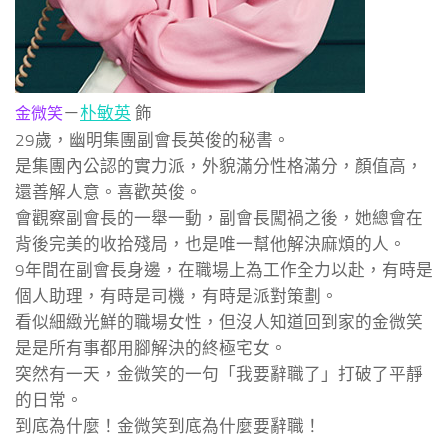
－
朴敏英
飾
金微笑
29歲，幽明集團副會長英俊的秘書。
是集團內公認的實力派，外貌滿分性格滿分，顏值高，
還善解人意。喜歡英俊。
會觀察副會長的一舉一動，副會長闖禍之後，她總會在
背後完美的收拾殘局，也是唯一幫他解決麻煩的人。
9年間在副會長身邊，在職場上為工作全力以赴，有時是
個人助理，有時是司機，有時是派對策劃。
看似細緻光鮮的職場女性，但沒人知道回到家的金微笑
是是所有事都用腳解決的終極宅女。
突然有一天，金微笑的一句「我要辭職了」打破了平靜
的日常。
到底為什麼！金微笑到底為什麼要辭職！