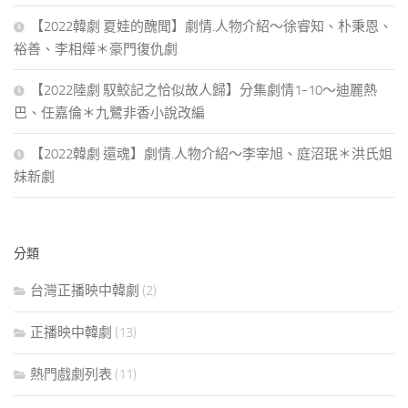
【2022韓劇 夏娃的醜聞】劇情.人物介紹～徐睿知、朴秉恩、
裕善、李相燁＊豪門復仇劇
【2022陸劇 馭鮫記之恰似故人歸】分集劇情1-10～迪麗熱
巴、任嘉倫＊九鷺非香小說改編
【2022韓劇 還魂】劇情.人物介紹～李宰旭、庭沼珉＊洪氏姐
妹新劇
分類
台灣正播映中韓劇
(2)
正播映中韓劇
(13)
熱門戲劇列表
(11)