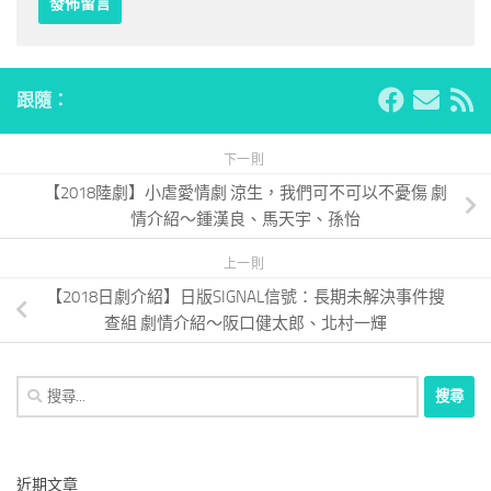
跟隨：
下一則
【2018陸劇】小虐愛情劇 涼生，我們可不可以不憂傷 劇
情介紹～鍾漢良、馬天宇、孫怡
上一則
【2018日劇介紹】日版SIGNAL信號：長期未解決事件搜
查組 劇情介紹～阪口健太郎、北村一輝
搜
尋
關
鍵
近期文章