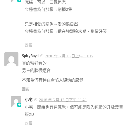
完結，可以一口氣追完
金秘書為何那樣→剛播2集
只是相愛的關係→愛的很自然
金秘書為何那樣→還在強烈追求期，劇情好笑
回覆
SpicyBoyd
2018 年 6 月 13 日上午 10:05
真的蠻好看的
男主的臉很適合
不知為何有種在看陷入純情的感覺
回覆
小宅
2018 年 6 月 13 日下午 11:41
小宅一開始也有這感覺，但可能是陷入純情的升級漫畫
版XD
回覆