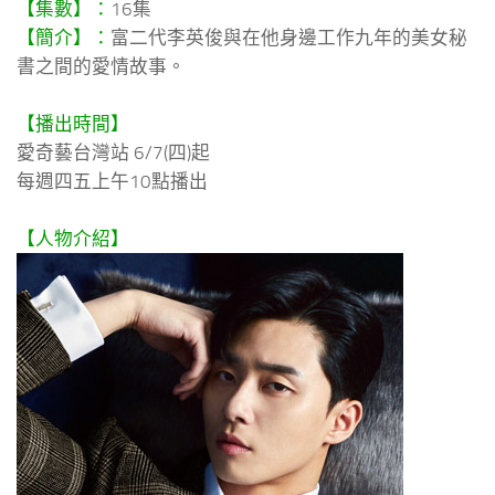
【集數】：
16集
【簡介】：
富二代李英俊與在他身邊工作九年的美女秘
書之間的愛情故事。
【播出時間】
愛奇藝台灣站 6/7(四)起
每週四五上午10點播出
【人物介紹】