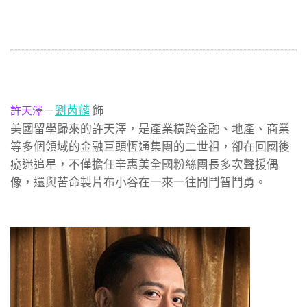
－
劉芮麟
飾
許天澤
美國留學歸來的許天澤，是產業橫跨金融、地產、商業
等多個領域的金融巨頭恆通集團的二世祖，卻在回國後
癡迷追星，不僅擔任辛惠美全國粉絲團長多次聲援偶
像，還與苦命製片布小谷在一來一往間鬥智鬥勇。