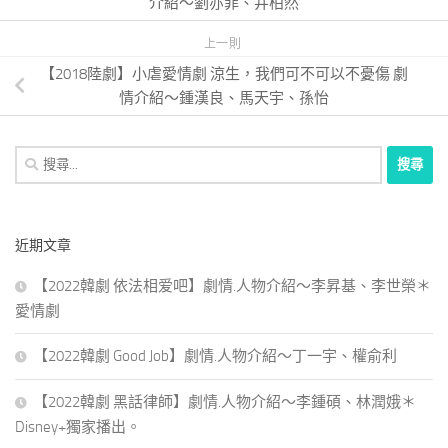
介紹～劉亦菲、井柏然
上一則
【2018陸劇】小虐愛情劇 涼生，我們可不可以不憂傷 劇
情介紹～鍾漢良、馬天宇、孫怡
搜
尋
關
鍵
近期文章
字:
【2022韓劇 依法相爱吧】劇情.人物介紹～李昇基、李世榮＊
愛情劇
【2022韓劇 Good Job】劇情.人物介紹～丁一宇、權俞利
【2022韓劇 黑話律師】劇情.人物介紹～李鍾碩、林潤娥＊
Disney+獨家播出。