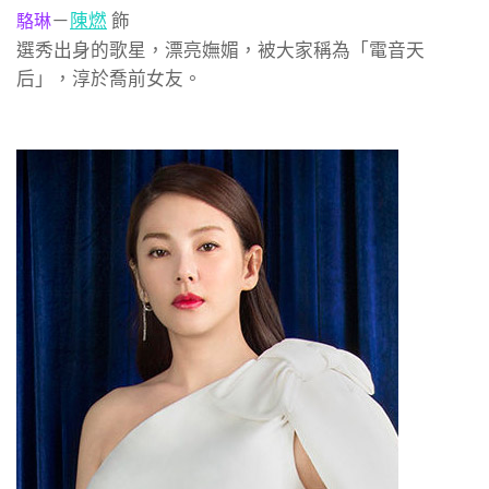
－
陳燃
飾
駱琳
選秀出身的歌星，漂亮嫵媚，被大家稱為「電音天
后」，淳於喬前女友。