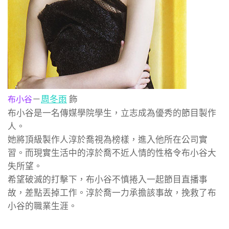
－
周冬雨
飾
布小谷
布小谷是一名傳媒學院學生，立志成為優秀的節目製作
人。
她將頂級製作人淳於喬視為榜樣，進入他所在公司實
習。而現實生活中的淳於喬不近人情的性格令布小谷大
失所望。
希望破滅的打擊下，布小谷不慎捲入一起節目直播事
故，差點丟掉工作。淳於喬一力承擔該事故，挽救了布
小谷的職業生涯。