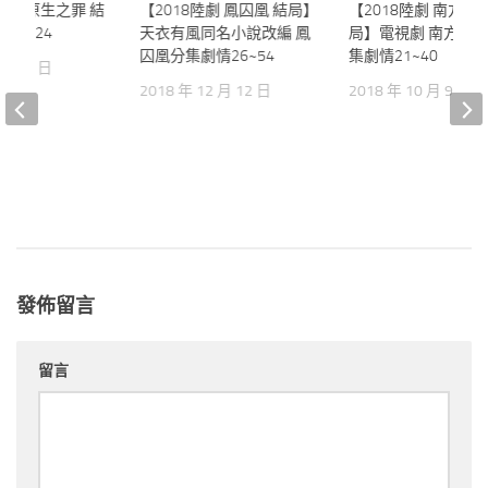
陸劇】原生之罪 結
0
【2018陸劇 鳳囚凰 結局】
0
【2018陸劇 南方有
13~24
天衣有風同名小說改編 鳳
局】電視劇 南方有
囚凰分集劇情26~54
集劇情21~40
 月 25 日
2018 年 12 月 12 日
2018 年 10 月 9 日
發佈留言
留言