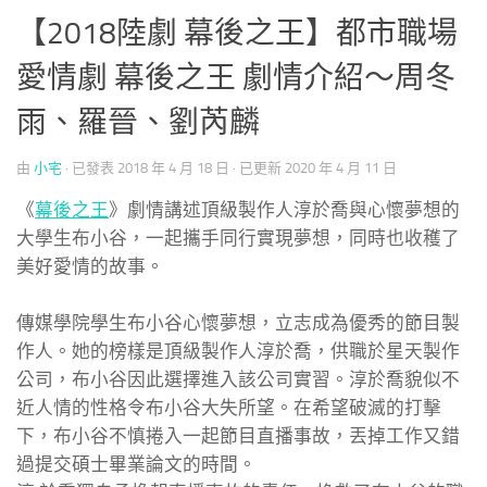
【2018陸劇 幕後之王】都市職場
愛情劇 幕後之王 劇情介紹～周冬
雨、羅晉、劉芮麟
由
小宅
· 已發表
2018 年 4 月 18 日
· 已更新
2020 年 4 月 11 日
《
幕後之王
》劇情講述頂級製作人淳於喬與心懷夢想的
大學生布小谷，一起攜手同行實現夢想，同時也收穫了
美好愛情的故事。
傳媒學院學生布小谷心懷夢想，立志成為優秀的節目製
作人。她的榜樣是頂級製作人淳於喬，供職於星天製作
公司，布小谷因此選擇進入該公司實習。淳於喬貌似不
近人情的性格令布小谷大失所望。在希望破滅的打擊
下，布小谷不慎捲入一起節目直播事故，丟掉工作又錯
過提交碩士畢業論文的時間。