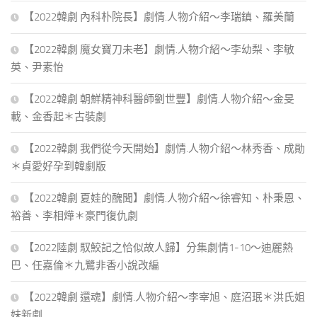
【2022韓劇 內科朴院長】劇情.人物介紹～李瑞鎮、羅美蘭
【2022韓劇 魔女寶刀未老】劇情.人物介紹～李幼梨、李敏
英、尹素怡
【2022韓劇 朝鮮精神科醫師劉世豐】劇情.人物介紹～金旻
載、金香起＊古裝劇
【2022韓劇 我們從今天開始】劇情.人物介紹～林秀香、成勛
＊貞愛好孕到韓劇版
【2022韓劇 夏娃的醜聞】劇情.人物介紹～徐睿知、朴秉恩、
裕善、李相燁＊豪門復仇劇
【2022陸劇 馭鮫記之恰似故人歸】分集劇情1-10～迪麗熱
巴、任嘉倫＊九鷺非香小說改編
【2022韓劇 還魂】劇情.人物介紹～李宰旭、庭沼珉＊洪氏姐
妹新劇