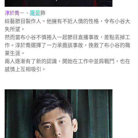
－、
羅晉
飾
淳於喬
綜藝節目製作人。他擁有不近人情的性格，令布小谷大
失所望。
然而當布小谷不慎捲入一起節目直播事故，差點丟掉工
作。淳於喬選擇了一力承擔該事故，挽救了布小谷的職
業生涯。
兩人逐漸有了新的認識，開始在工作中並肩戰鬥，也在
感情上互相吸引。