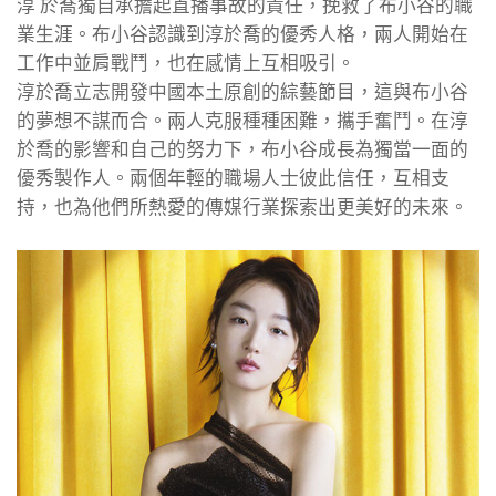
淳 於喬獨自承擔起直播事故的責任，挽救了布小谷的職
業生涯。布小谷認識到淳於喬的優秀人格，兩人開始在
工作中並肩戰鬥，也在感情上互相吸引。
淳於喬立志開發中國本土原創的綜藝節目，這與布小谷
的夢想不謀而合。兩人克服種種困難，攜手奮鬥。在淳
於喬的影響和自己的努力下，布小谷成長為獨當一面的
優秀製作人。兩個年輕的職場人士彼此信任，互相支
持，也為他們所熱愛的傳媒行業探索出更美好的未來。