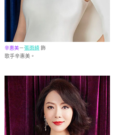
－
張雨綺
飾
辛惠美
歌手辛惠美。