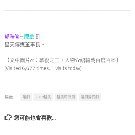
－
陳數
飾
郁海倫
星天傳媒董事長。
【文中圖片cr：幕後之王，人物介紹轉載百度百科】
(Visited 6,677 times, 1 visits today)
標籤：
陸劇
2018陸劇
陸劇時裝劇
陸劇愛情劇
您可能也會喜歡…