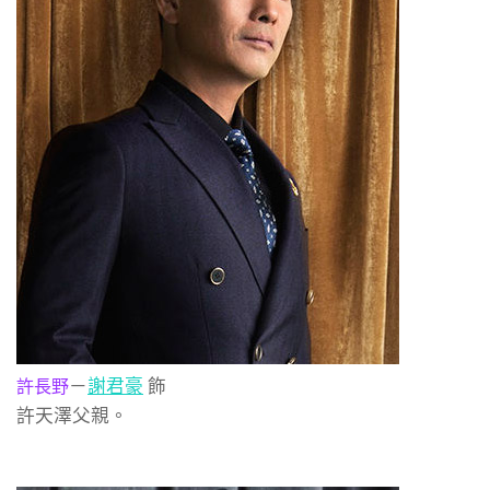
－
謝君豪
飾
許長野
許天澤父親。