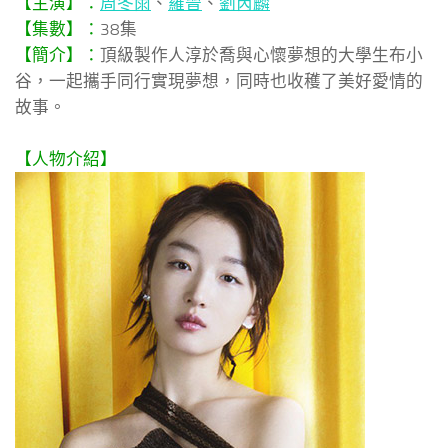
【主演】：
周冬雨
、
羅晉
、
劉芮麟
【集數】：
38集
【簡介】：
頂級製作人淳於喬與心懷夢想的大學生布小
谷，一起攜手同行實現夢想，同時也收穫了美好愛情的
故事。
【人物介紹】