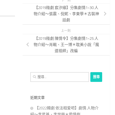
下一則
【2019陸劇 宸汐緣】分集劇情1~30.人
物介紹～張震、倪妮、李東學＊古裝神
話劇
上一則
【2019陸劇 陳情令】分集劇情1~25.人
物介紹～肖戰、王一博＊耽美小說「魔
道祖師」改編
搜
尋
關
鍵
近期文章
字:
【2022韓劇 依法相爱吧】劇情.人物介
紹～李昇基、李世榮＊愛情劇