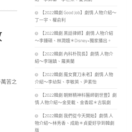
【2022韓劇 Good Job】劇情.人物介紹～
丁一宇、權俞利
敘
【2022韓劇 黑話律師】劇情.人物介紹
～李鍾碩、林潤娥＊Disney+獨家播出。
【2022韓劇 內科朴院長】劇情.人物介
紹～李瑞鎮、羅美蘭
【2022韓劇 魔女寶刀未老】劇情.人物
辛萬苦之
介紹～李幼梨、李敏英、尹素怡
【2022韓劇 朝鮮精神科醫師劉世豐】劇
情.人物介紹～金旻載、金香起＊古裝劇
【2022韓劇 我們從今天開始】劇情.人
物介紹～林秀香、成勛＊貞愛好孕到韓劇
版