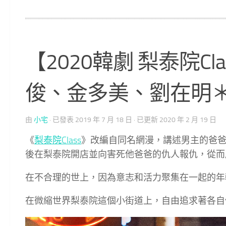
【2020韓劇 梨泰院C
俊、金多美、劉在明
由
小宅
· 已發表
2019 年 7 月 18 日
· 已更新
2020 年 2 月 19 日
《
梨泰院Class
》改編自同名網漫，講述男主的爸
後在梨泰院開店並向害死他爸爸的仇人報仇，從而
在不合理的世上，因為意志和活力聚集在一起的年輕
在微縮世界梨泰院這個小街道上，自由追求著各自