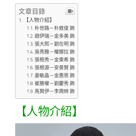
文章目錄
【人物介紹】
朴世路－朴敘俊 飾
趙伊瑞－金多美 飾
張大熙－劉在明 飾
吳秀雅－權娜拉 飾
張根秀－金東希 飾
張根源－安普賢 飾
姜敏晶－金惠恩 飾
崔勝權－劉慶秀 飾
馬賢伊－李周映 飾
【人物介紹】