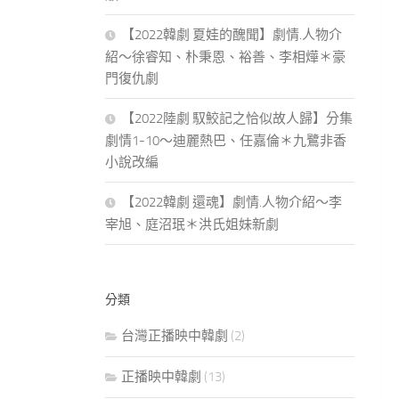
【2022韓劇 夏娃的醜聞】劇情.人物介
紹～徐睿知、朴秉恩、裕善、李相燁＊豪
門復仇劇
【2022陸劇 馭鮫記之恰似故人歸】分集
劇情1-10～迪麗熱巴、任嘉倫＊九鷺非香
小說改編
【2022韓劇 還魂】劇情.人物介紹～李
宰旭、庭沼珉＊洪氏姐妹新劇
分類
台灣正播映中韓劇
(2)
正播映中韓劇
(13)