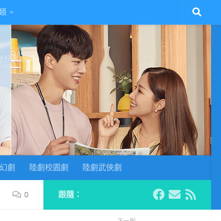
類
陸劇分集劇情
幻劇
陸劇校園劇
陸劇武俠劇
0
跟隨：