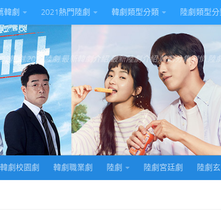
推薦韓劇
2021熱門陸劇
韓劇類型分類
陸劇類型分
022韓劇,2022陸劇,最新韓劇介紹,最新陸劇介紹,韓劇分集劇情,
韓劇校園劇
韓劇職業劇
陸劇
陸劇宮廷劇
陸劇玄