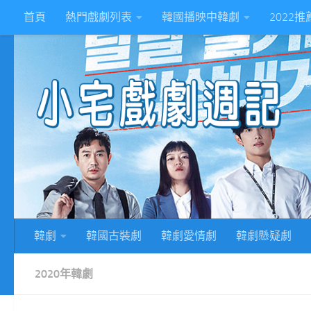
首頁
熱門戲劇列表
韓國播映中韓劇
2022
Skip to content
2
韓劇
韓國古裝劇
韓劇愛情劇
韓劇懸疑劇
2020年韓劇