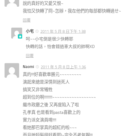
說的真好的又愛又恨~
我怕又快轉了冏~怎辦，我在他們的每部都快轉過ㄝ~
回覆
小宅
2011 年 5 月 8 日下午 1:38
呵~~小宅倒是很少快轉耶
快轉的話，怕會錯過車大叔的帥啊XD
回覆
Naomi
2011 年 5 月 8 日上午 1:36
真的!!!好喜歡車勝元~~~~~~~~~
演起來總是深情到迷死人
搞笑又非常犧牲
超到位的啊!!!!!!!!!~~~~~~~~~~~~~~~~~~
繼市政廳之後 又再度陷入了啦
孔孝真 也是看到pasta喜歡上的
實力派女演員唷!!!!
看她那巴掌真的超紅的啦~~~
而且她短髮很好看耶!~完全不老氣啊!!!