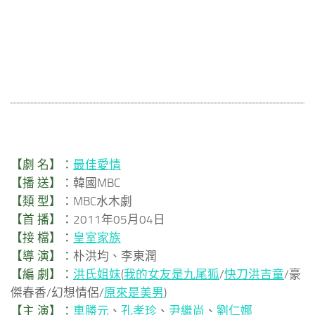
【劇 名】：
最佳愛情
【播 送】：
韓國MBC
【類 型】：
MBC水木劇
【首 播】：
2011年05月04日
【接 檔】：
皇室家族
【導 演】：
朴洪均、李東潤
【編 劇】：
洪氏姐妹
(
我的女友是九尾狐
/
快刀洪吉童
/豪
傑春香/幻想情侶/
原來是美男
)
【主 演】：
車勝元
、
孔孝珍
、
尹繼尚
、
劉仁娜