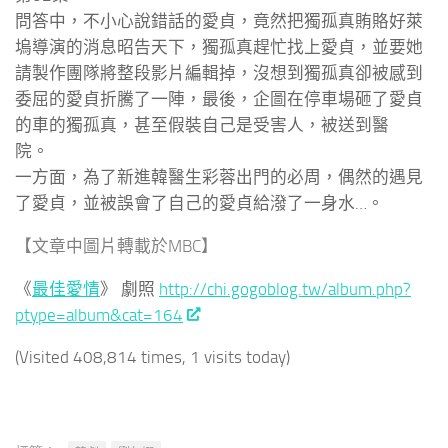
問答中，不小心說錯話的愛貞，竟然把獨孤真賄賂好萊
塢導演的消息昭告天下，獨孤真趕忙找上愛貞，並要她
請製作團隊將整段影片編輯掉，沒想到獨孤真卻被感到
委屈的愛貞折騰了一陣，最後，企圖在停車場砸了愛貞
的車的獨孤真，甚至假裝自己是受害人，被送到醫
院。
一方面，為了新進韓醫生彩蓉出門的必周，偶然的遇見
了愛貞，並被誤會了自己的愛貞給潑了一身水…。
【文章中圖片轉載於MBC】
《
最佳愛情
》 劇照
http://chi.gogoblog.tw/album.php?
ptype=album&cat=164
(Visited 408,814 times, 1 visits today)