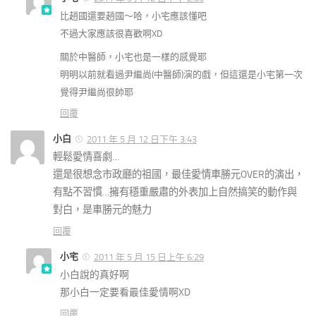
比趙國還要趙國～哈，小宅應該懂吧
不過大家應該很喜歡啊XD
關於中醫師，小宅也是一樣的感覺耶
明明以前就看過尹繼尚(中醫師)演的戲，但這還是小宅第一次
覺得尹繼尚很帥耶
回覆
小白
2011 年 5 月 12 日下午 3:43
輕鬆愛情喜劇…
還是很想念市政廳的祖國，最佳愛情車勝元OVER的演出，
有點不習慣…擁有穩重嚴肅的外表加上自然搞笑的動作與
對白，是車勝元的魅力
回覆
小宅
2011 年 5 月 15 日上午 6:29
小白說的真好啊
那小白一定要看最佳愛情啊XD
回覆