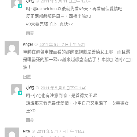
小宅
2011 年 5 月 11 日上午 12:04
呵~那rachelchou 以後就先看49天，再看最佳愛情吧
反正兩部戲都是周三、四播出嘛XD
49天要完結了耶…真快><
回覆
Angel
2011 年 5 月 7 日上午 4:21
車帥在麵包車裡面看的那齣電視劇是善德女王耶！而且還
是毗曇死的那一幕><越來越想念南佶了！ 車帥加油!小宅加
油！
回覆
小宅
2011 年 5 月 8 日下午 1:46
呵~小宅也有注意到唷，是善德女王呢
話說那天看完最佳愛情，小宅自己又重溫了一次善德女
王XD
回覆
Rita
2011 年 5 月 7 日上午 11:52