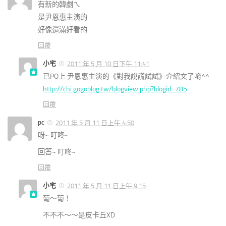
有新的韓劇ㄟ
是尹恩惠主演的
好像還滿好看的
回覆
小宅
2011 年 5 月 10 日下午 11:41
已PO上 尹恩惠主演的《對我說謊試試》介紹文了唷^^
http://chi.gogoblog.tw/blogview.php?blogid=785
回覆
pc
2011 年 5 月 11 日上午 4:50
呀~ 叮咚~
回答~ 叮咚~
回覆
小宅
2011 年 5 月 11 日上午 9:15
葡～葡！
不不不～～是皮卡丘XD