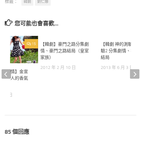
標籤：
韓劇
劉仁娜
您可能也會喜歡…
15
【韓劇】豪門之路分集劇
2
【韓劇 神的測驗2】
情、豪門之路結局（皇室
驗2 分集劇情、神的
家族）
結局
2012 年 2 月 10 日
2013 年 6 月 3 日
香氣劇情】金宣
旭～女人的香氣
預告
 月 5 日
85 個回應