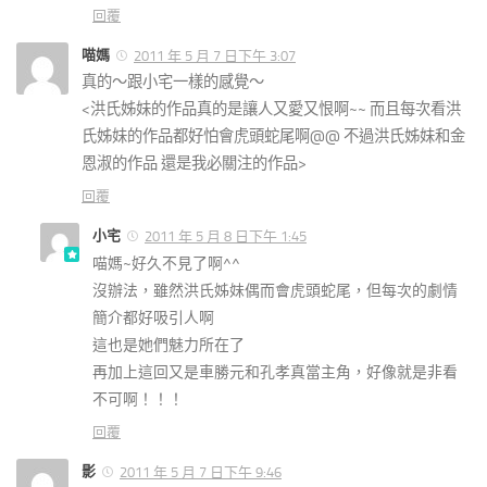
回覆
喵媽
2011 年 5 月 7 日下午 3:07
真的～跟小宅一樣的感覺～
<洪氏姊妹的作品真的是讓人又愛又恨啊~~ 而且每次看洪
氏姊妹的作品都好怕會虎頭蛇尾啊@@ 不過洪氏姊妹和金
恩淑的作品 還是我必關注的作品>
回覆
小宅
2011 年 5 月 8 日下午 1:45
喵媽~好久不見了啊^^
沒辦法，雖然洪氏姊妹偶而會虎頭蛇尾，但每次的劇情
簡介都好吸引人啊
這也是她們魅力所在了
再加上這回又是車勝元和孔孝真當主角，好像就是非看
不可啊！！！
回覆
影
2011 年 5 月 7 日下午 9:46