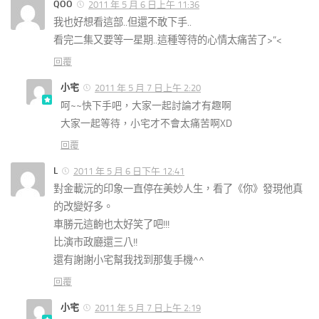
QOO
2011 年 5 月 6 日上午 11:36
我也好想看這部..但還不敢下手..
看完二集又要等一星期..這種等待的心情太痛苦了>”<
回覆
小宅
2011 年 5 月 7 日上午 2:20
呵~~快下手吧，大家一起討論才有趣啊
大家一起等待，小宅才不會太痛苦啊XD
回覆
L
2011 年 5 月 6 日下午 12:41
對金載沅的印象一直停在美妙人生，看了《你》發現他真
的改變好多。
車勝元這齣也太好笑了吧!!!
比演市政廳還三八!!
還有謝謝小宅幫我找到那隻手機^^
回覆
小宅
2011 年 5 月 7 日上午 2:19