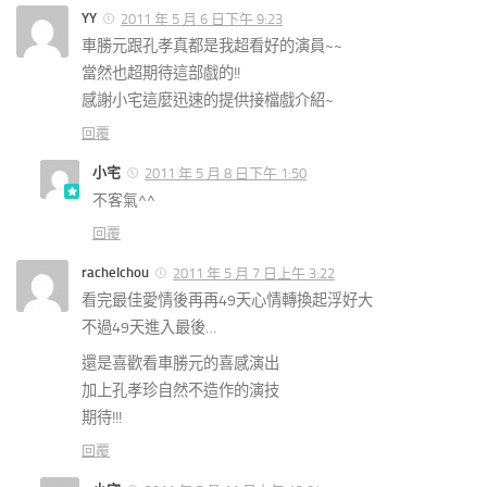
YY
2011 年 5 月 6 日下午 9:23
車勝元跟孔孝真都是我超看好的演員~~
當然也超期待這部戲的!!
感謝小宅這麼迅速的提供接檔戲介紹~
回覆
小宅
2011 年 5 月 8 日下午 1:50
不客氣^^
回覆
rachelchou
2011 年 5 月 7 日上午 3:22
看完最佳愛情後再再49天心情轉換起浮好大
不過49天進入最後…
還是喜歡看車勝元的喜感演出
加上孔孝珍自然不造作的演技
期待!!!
回覆