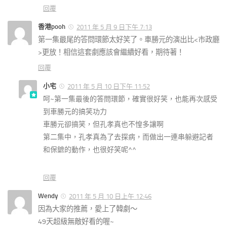
回覆
香港pooh
2011 年 5 月 9 日下午 7:13
第一集最尾的答問環節太好笑了。車勝元的演出比<市政廳
>更放！相信這套劇應該會繼續好看，期待著！
回覆
小宅
2011 年 5 月 10 日下午 11:52
呵~第一集最後的答問環節，確實很好笑，也能再次感受
到車勝元的搞笑功力
車勝元卻搞笑，但孔孝真也不惶多讓啊
第二集中，孔孝真為了去探病，而做出一連串躲避記者
和保鏣的動作，也很好笑呢^^
回覆
Wendy
2011 年 5 月 10 日上午 12:46
因為大家的推薦，愛上了韓劇～
49天超級無敵好看的喔~