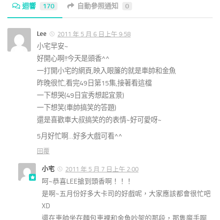
迴響
170
自動參照通知
0
Lee
2011 年 5 月 6 日上午 9:58
小宅早安~
好開心啊!!今天是頭香^^
一打開小宅的網頁,映入眼簾的就是車帥和金魚
昨晚很忙,看完49日第15集,接著看這檔
一下想哭(49日宜秀想起宜景)
一下想笑(車帥搞笑的答題)
還是喜歡車大叔搞笑的的表情~好可愛呀~
5月好忙啊…好多大戲可看^^
回覆
小宅
2011 年 5 月 7 日上午 2:00
呵~恭喜LEE搶到頭香啊！！！
是啊~五月份好多大卡司的好戲呢，大家應該都會很忙吧
XD
還在車帥坐在麵包車裡和金魚吵架的那段，那隻魔手啊