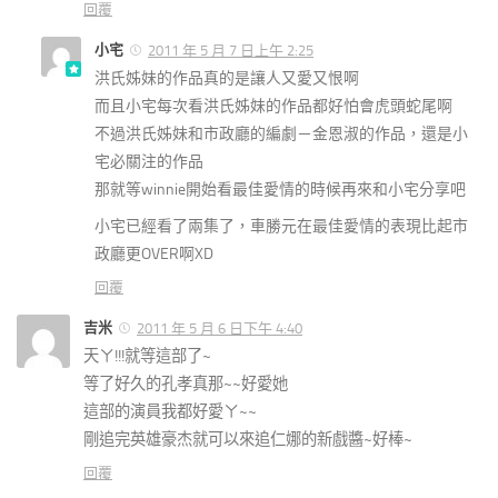
回覆
小宅
2011 年 5 月 7 日上午 2:25
洪氏姊妹的作品真的是讓人又愛又恨啊
而且小宅每次看洪氏姊妹的作品都好怕會虎頭蛇尾啊
不過洪氏姊妹和市政廳的編劇－金恩淑的作品，還是小
宅必關注的作品
那就等winnie開始看最佳愛情的時候再來和小宅分享吧
小宅已經看了兩集了，車勝元在最佳愛情的表現比起市
政廳更OVER啊XD
回覆
吉米
2011 年 5 月 6 日下午 4:40
天ㄚ!!!就等這部了~
等了好久的孔孝真那~~好愛她
這部的演員我都好愛ㄚ~~
剛追完英雄豪杰就可以來追仁娜的新戲醬~好棒~
回覆