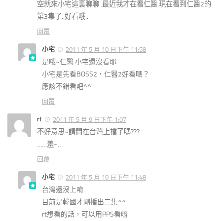
空就來小宅這裏聊聊..最近我才在看仁醫,現在看到仁醫2的
第3集了..好看哦..
回覆
小宅
2011 年 5 月 10 日下午 11:58
是哦~仁醫 小宅還沒看耶
小宅是先看BOSS2，仁醫2好看嗎？
應該不錯看吧^^
回覆
rt
2011 年 5 月 9 日下午 1:07
不好意思~請問在台灣上擋了嗎???
……羞~…
回覆
小宅
2011 年 5 月 10 日下午 11:48
台灣還沒上唷
目前是韓國才剛播出二集^^
rt想看的話，可以用PPS看唷