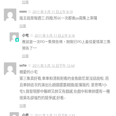
回覆
mimi
2011 年 5 月 11 日上午 8:10
版主說是每週三.四撥,所以一次都會po兩集上來囉
回覆
小宅
2011 年 5 月 11 日上午 9:16
應該是一次PO一集預告唷，剛剛已PO上最佳愛情第三集
預告了^^
回覆
sofie
2011 年 5 月 12 日下午 12:40
親愛的小宅:
第三集真好看,車車和清新耐看的金魚歐尼是沒話說啦..而
且車帥這次的演出比趙國還要趙國(能懂我的..意思嗎?小
宅!),我發現那中醫師又帥又有戲感,在戲中和車帥還有一種
很莫名卻強烈的競爭感,好看~
回覆
小宅
2011 年 5 月 12 日下午 2:33