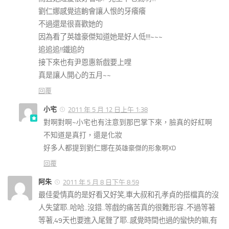
劉仁娜感覺這齣會讓人恨的牙癢癢
不過還是很喜歡她的
因為看了英雄豪傑知道她是好人低!!!~~~
追追追!!鐵追的
接下來也有尹恩惠新戲要上哩
真是讓人開心的五月~~
回覆
小宅
2011 年 5 月 12 日上午 1:38
對啊對啊~小宅也有注意到那巴掌下來，臉真的好紅啊
不知道是真打，還是化妝
好多人都提到劉仁娜在
英雄豪傑的形象啊XD
回覆
阿朱
2011 年 5 月 8 日下午 8:59
最佳愛情真的是好看又好笑,車大叔和孔孝貞的搭檔真的沒
人失望耶..哈哈..沒錯..等戲的痛苦真的很難形容..不過等著
等著,49天也要進入尾聲了耶..感覺時間也過的蠻快的嘛,有