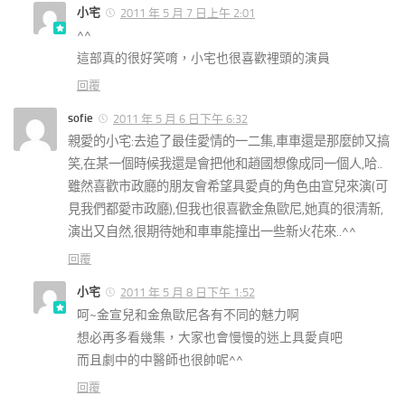
小宅
2011 年 5 月 7 日上午 2:01
^^
這部真的很好笑唷，小宅也很喜歡裡頭的演員
回覆
sofie
2011 年 5 月 6 日下午 6:32
親愛的小宅:去追了最佳愛情的一二集,車車還是那麼帥又搞
笑,在某一個時候我還是會把他和趙國想像成同一個人,哈..
雖然喜歡市政廳的朋友會希望具愛貞的角色由宣兒來演(可
見我們都愛市政廳),但我也很喜歡金魚歐尼,她真的很清新,
演出又自然,很期待她和車車能撞出一些新火花來..^^
回覆
小宅
2011 年 5 月 8 日下午 1:52
呵~金宣兒和金魚歐尼各有不同的魅力啊
想必再多看幾集，大家也會慢慢的迷上具愛貞吧
而且劇中的中醫師也很帥呢^^
回覆