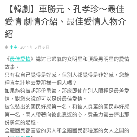
【韓劇】車勝元、孔孝珍～最佳
愛情 劇情介紹、最佳愛情人物介
紹
由
小宅
·
2011 年 5 月 6 日
《
最佳愛情
》講述已過氣的女明星和頂級男明星的愛情
故事。
只有我自己覺得是好感，但別人都覺得是非好感，您能
理直氣壯地去愛那樣一個人嗎？
如果能夠鼓起那份勇氣，那麼即使在別人眼裡是最差愛
情，對您來說卻可以是份最佳愛情。
被包裝出的國民好感第一名，和被人臭罵的國民非好感
第一名。兩人帶著向彼此靠近的心，費盡力氣去擠出那
份勇氣的過程。
全體國民都喜愛的男人和全體國民都唾罵的女人之間的