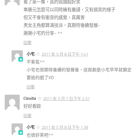
看了第一集，真的很讚超好笑
車勝元怎麼可以同時擁有嚴謹，又有搞笑的樣子
但又不會有衝突的感覺，真厲害
男女主角都算演技派，真期待後續發展~
謝謝小宅的分享~ ^^
回覆
小宅
2011 年 5 月 8 日下午 1:41
不客氣^^
小宅也很期待後續的發展後，這部劇是小宅早早就鎖定
要追的戲了XD
回覆
Claudia
2011 年 5 月 7 日下午 2:31
好好看歐
回覆
小宅
2011 年 5 月 8 日下午 1:39
也很好笑吧^^