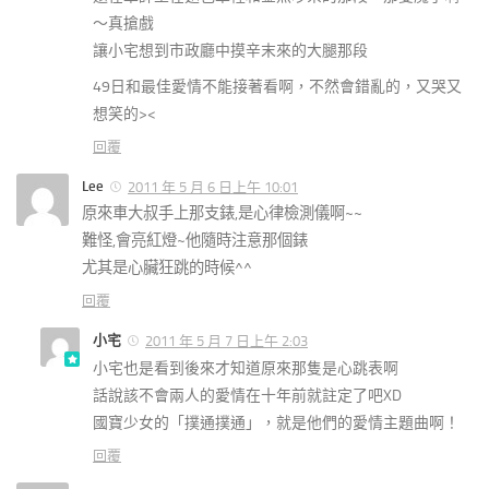
～真搶戲
讓小宅想到市政廳中摸辛末來的大腿那段
49日和最佳愛情不能接著看啊，不然會錯亂的，又哭又
想笑的><
回覆
Lee
2011 年 5 月 6 日上午 10:01
原來車大叔手上那支錶,是心律檢測儀啊~~
難怪,會亮紅燈~他隨時注意那個錶
尤其是心臟狂跳的時候^^
回覆
小宅
2011 年 5 月 7 日上午 2:03
小宅也是看到後來才知道原來那隻是心跳表啊
話說該不會兩人的愛情在十年前就註定了吧XD
國寶少女的「撲通撲通」，就是他們的愛情主題曲啊！
回覆