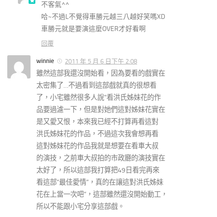
不客氣^^
哈~不過L不覺得車勝元越三八越好笑嗎XD
車勝元就是要演這麼OVER才好看啊
回覆
winnie
2011 年 5 月 6 日下午 2:08
雖然這部我還沒開始看，因為要看的戲實在
太密集了…不過看到這部戲就真的很想看
了，小宅雖然很多人說”看洪氏姊妹花的作
品要過濾一下，但是對她們這對姊妹花實在
是又愛又恨，本來我已經不打算再看這對
洪氏姊妹花的作品，不過這次我會想再看
這對姊妹花的作品我就是想要在看車大叔
的演技，之前車大叔拍的市政廳的演技實在
太好了，所以這部我打算把49日看完再來
看這部”最佳愛情”，真的在讓這對洪氏姊妹
花在上當一次吧”，這部雖然還沒開始動工，
所以不能跟小宅分享這部戲。