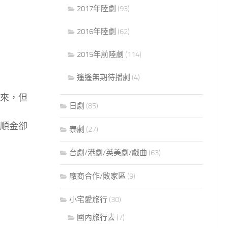
2017年陸劇
(93)
錢。
2016年陸劇
(62)
2015年前陸劇
(114)
遙遙無期待播劇
(4)
來，但
日劇
(85)
順金卻
泰劇
(27)
台劇/港劇/英美劇/戲曲
(63)
廠商合作/敗家區
(9)
小宅愛旅行
(30)
國內旅行去
(7)