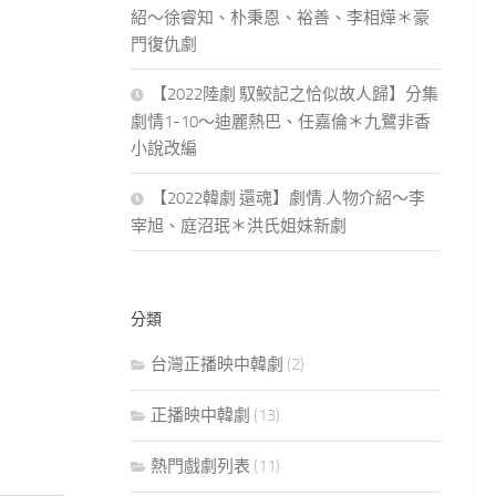
紹～徐睿知、朴秉恩、裕善、李相燁＊豪
門復仇劇
【2022陸劇 馭鮫記之恰似故人歸】分集
劇情1-10～迪麗熱巴、任嘉倫＊九鷺非香
小說改編
【2022韓劇 還魂】劇情.人物介紹～李
宰旭、庭沼珉＊洪氏姐妹新劇
分類
台灣正播映中韓劇
(2)
正播映中韓劇
(13)
熱門戲劇列表
(11)