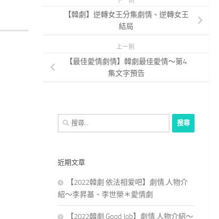
下一則
【韓劇】逆轉女王分集劇情、逆轉女王
結局
上一則
【最佳愛情劇情】韓劇最佳愛情～第4
集文字預告
搜
尋
關
鍵
近期文章
字:
【2022韓劇 依法相爱吧】劇情.人物介
紹～李昇基、李世榮＊愛情劇
【2022韓劇 Good Job】劇情.人物介紹～