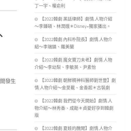
丁一宇、權俞利
【2022韓劇 黑話律師】劇情.人物介紹
～李鍾碩、林潤娥＊Disney+獨家播出。
、
【2022韓劇 內科朴院長】劇情.人物介
紹～李瑞鎮、羅美蘭
【2022韓劇 魔女寶刀未老】劇情.人物
介紹～李幼梨、李敏英、尹素怡
【2022韓劇 朝鮮精神科醫師劉世豐】劇
間發生
情.人物介紹～金旻載、金香起＊古裝劇
【2022韓劇 我們從今天開始】劇情.人
物介紹～林秀香、成勛＊貞愛好孕到韓劇
版
【2022韓劇 夏娃的醜聞】劇情.人物介