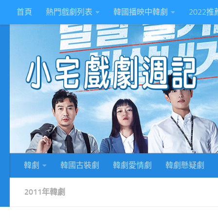
首頁
熱門戲劇列表
韓國播映中韓劇
2022
Skip to content
2
韓劇
韓國古裝劇
韓劇愛情劇
韓劇懸疑劇
2011年韓劇