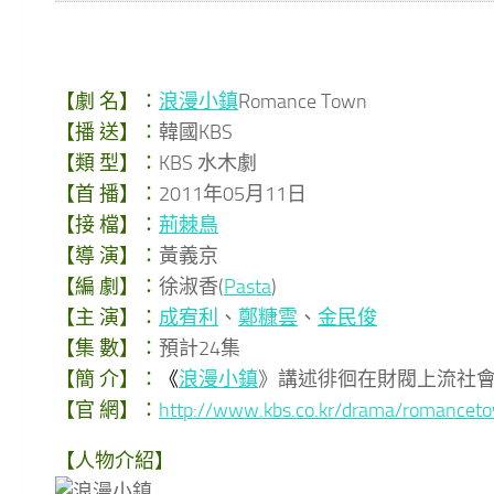
【劇 名】：
浪漫小鎮
Romance Town
【播 送】：
韓國KBS
【類 型】：
KBS 水木劇
【首 播】：
2011年05月11日
【接 檔】：
荊棘鳥
【導 演】：
黃義京
【編 劇】：
徐淑香(
Pasta
)
【主 演】：
成宥利
、
鄭糠雲
、
金民俊
【集 數】：
預計24集
【簡 介】：
《
浪漫小鎮
》講述徘徊在財閥上流社
【官 網】：
http://www.kbs.co.kr/drama/romancet
【人物介紹】