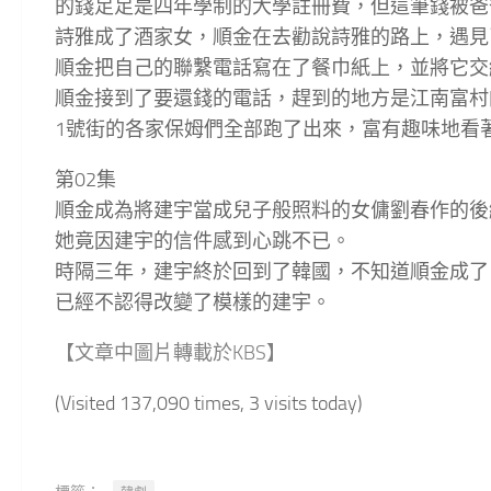
的錢足足是四年學制的大學註冊費，但這筆錢
詩雅成了酒家女，順金在去勸說詩雅的路上，遇
順金把自己的聯繫電話寫在了餐巾紙上，並將
順金接到了要還錢的電話，趕到的地方是江南
1號街的各家保姆們全部跑了出來，富有趣味地看
第02集
順金成為將建宇當成兒子般照料的女傭劉春作的後
她竟因建宇的信件感到心跳不已。
時隔三年，建宇終於回到了韓國，不知道順金成了
已經不認得改變了模樣的建宇。
【文章中圖片轉載於KBS】
(Visited 137,090 times, 3 visits today)