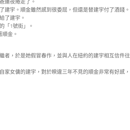
被爸爸連夜捲走了。
見了建宇。順金雖然感到很委屈，但還是替建宇付了酒
它交給了建宇。
富村的「1號街」。
著順金。
繼者，於是她假冒春作，並與人在紐約的建宇相互信件往
自家女傭的建宇，對於睽違三年不見的順金非常有好感，