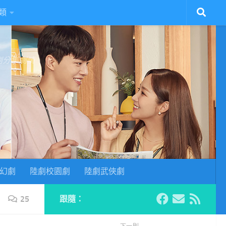
類
陸劇分集劇情
幻劇
陸劇校園劇
陸劇武俠劇
25
跟隨：