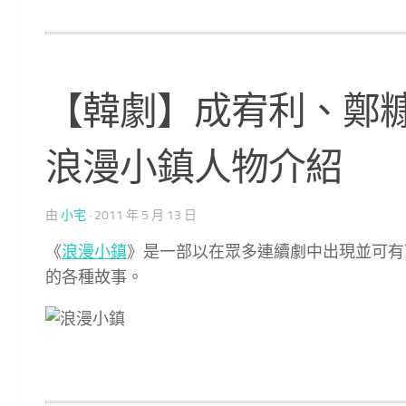
【韓劇】成宥利、鄭糠
浪漫小鎮人物介紹
由
小宅
·
2011 年 5 月 13 日
《
浪漫小鎮
》是一部以在眾多連續劇中出現並可有
的各種故事。