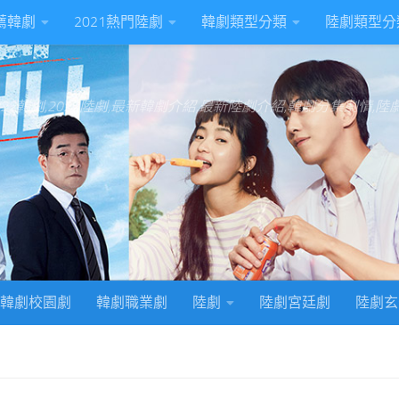
推薦韓劇
2021熱門陸劇
韓劇類型分類
陸劇類型分
022韓劇,2022陸劇,最新韓劇介紹,最新陸劇介紹,韓劇分集劇情,
韓劇校園劇
韓劇職業劇
陸劇
陸劇宮廷劇
陸劇玄