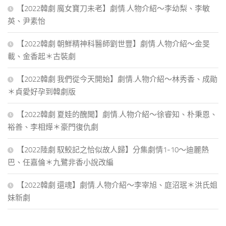
【2022韓劇 魔女寶刀未老】劇情.人物介紹～李幼梨、李敏
英、尹素怡
【2022韓劇 朝鮮精神科醫師劉世豐】劇情.人物介紹～金旻
載、金香起＊古裝劇
【2022韓劇 我們從今天開始】劇情.人物介紹～林秀香、成勛
＊貞愛好孕到韓劇版
【2022韓劇 夏娃的醜聞】劇情.人物介紹～徐睿知、朴秉恩、
裕善、李相燁＊豪門復仇劇
【2022陸劇 馭鮫記之恰似故人歸】分集劇情1-10～迪麗熱
巴、任嘉倫＊九鷺非香小說改編
【2022韓劇 還魂】劇情.人物介紹～李宰旭、庭沼珉＊洪氏姐
妹新劇