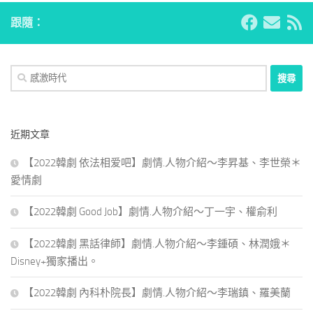
跟隨：
搜
尋
關
鍵
近期文章
字:
【2022韓劇 依法相爱吧】劇情.人物介紹～李昇基、李世榮＊
愛情劇
【2022韓劇 Good Job】劇情.人物介紹～丁一宇、權俞利
【2022韓劇 黑話律師】劇情.人物介紹～李鍾碩、林潤娥＊
Disney+獨家播出。
【2022韓劇 內科朴院長】劇情.人物介紹～李瑞鎮、羅美蘭