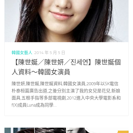
韓國女藝人
2014 年 5 月 5 日
【陳世娫／陳世妍／진세연】陳世娫個
人資料～韓國女演員
陳世妍,陳世娫,陳世娫資料,韓國女演員,2009年以SK電信
朴泰桓篇廣告出道,之後分別主演了我的女兒是花兒,新娘
面具,五根手指等多部電視劇,2012進入中央大學電影系和
f(X)成員Luna成為同學…