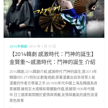
2014年韓劇
2014 年 1 月 15 日
【2014韓劇 感激時代：鬥神的誕生】
金賢重～感激時代：鬥神的誕生 介紹
2014韓劇,2014韓劇介紹,感激時代 鬥神的誕生,是2013年
韓國KBS 2TV特別企劃電視劇,原著漫畫出自茶母等人氣
漫畫的作者方學基之手,以1930年代中國上海及韓國為背
景展開,擁有巨大規模和華麗動作戲,是展現1930年代韓,
中,日三國黑幫間關於愛情與情義,友情與義氣的感性浪漫
黑色故事
…