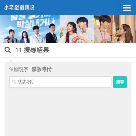
Skip to content
11 搜尋結果
依關鍵字 "
感激時代
".
搜
尋
關
鍵
字: