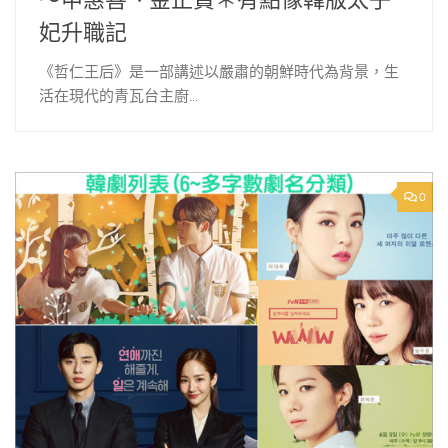
～申惠善、金正賢＊有點像韓版太子
妃升職記
《哲仁王后》是一部講述以嚴肅的朝鮮時代為背景，生
活在現代的青瓦台主廚...
0